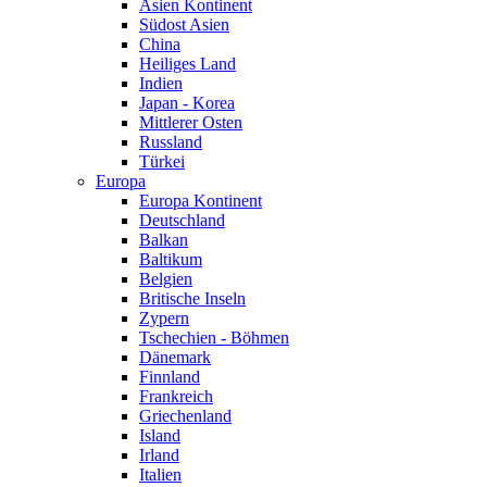
Asien Kontinent
Südost Asien
China
Heiliges Land
Indien
Japan - Korea
Mittlerer Osten
Russland
Türkei
Europa
Europa Kontinent
Deutschland
Balkan
Baltikum
Belgien
Britische Inseln
Zypern
Tschechien - Böhmen
Dänemark
Finnland
Frankreich
Griechenland
Island
Irland
Italien