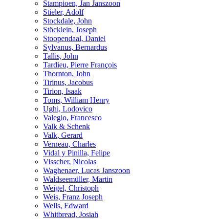
Stampioen, Jan Janszoon
Stieler, Adolf
Stockdale, John
Stöcklein, Joseph
Stoopendaal, Daniel
Sylvanus, Bernardus
Tallis, John
Tardieu, Pierre François
Thornton, John
Tirinus, Jacobus
Tirion, Isaak
Toms, William Henry
Ughi, Lodovico
Valegio, Francesco
Valk & Schenk
Valk, Gerard
Verneau, Charles
Vidal y Pinilla, Felipe
Visscher, Nicolas
Waghenaer, Lucas Janszoon
Waldseemüller, Martin
Weigel, Christoph
Weis, Franz Joseph
Wells, Edward
Whitbread, Josiah