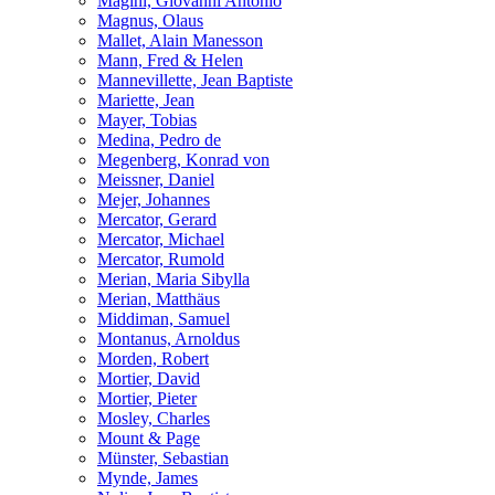
Magini, Giovanni Antonio
Magnus, Olaus
Mallet, Alain Manesson
Mann, Fred & Helen
Mannevillette, Jean Baptiste
Mariette, Jean
Mayer, Tobias
Medina, Pedro de
Megenberg, Konrad von
Meissner, Daniel
Mejer, Johannes
Mercator, Gerard
Mercator, Michael
Mercator, Rumold
Merian, Maria Sibylla
Merian, Matthäus
Middiman, Samuel
Montanus, Arnoldus
Morden, Robert
Mortier, David
Mortier, Pieter
Mosley, Charles
Mount & Page
Münster, Sebastian
Mynde, James