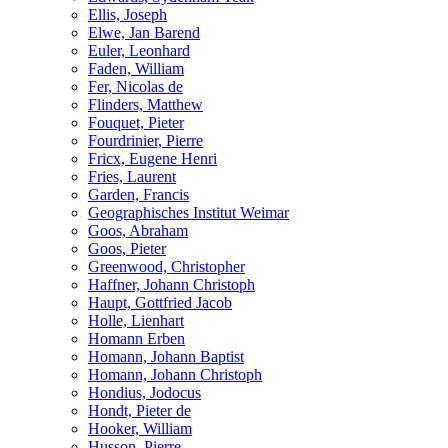
Ellis, Joseph
Elwe, Jan Barend
Euler, Leonhard
Faden, William
Fer, Nicolas de
Flinders, Matthew
Fouquet, Pieter
Fourdrinier, Pierre
Fricx, Eugene Henri
Fries, Laurent
Garden, Francis
Geographisches Institut Weimar
Goos, Abraham
Goos, Pieter
Greenwood, Christopher
Haffner, Johann Christoph
Haupt, Gottfried Jacob
Holle, Lienhart
Homann Erben
Homann, Johann Baptist
Homann, Johann Christoph
Hondius, Jodocus
Hondt, Pieter de
Hooker, William
Husson, Pierre