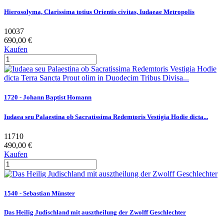
Hierosolyma, Clarissima totius Orientis civitas, Iudaeae Metropolis
10037
690,00 €
Kaufen
1720 - Johann Baptist Homann
Iudaea seu Palaestina ob Sacratissima Redemtoris Vestigia Hodie dicta...
11710
490,00 €
Kaufen
1540 - Sebastian Münster
Das Heilig Judischland mit ausztheilung der Zwolff Geschlechter