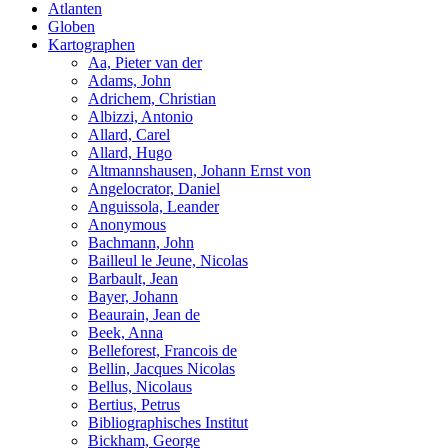
Atlanten
Globen
Kartographen
Aa, Pieter van der
Adams, John
Adrichem, Christian
Albizzi, Antonio
Allard, Carel
Allard, Hugo
Altmannshausen, Johann Ernst von
Angelocrator, Daniel
Anguissola, Leander
Anonymous
Bachmann, John
Bailleul le Jeune, Nicolas
Barbault, Jean
Bayer, Johann
Beaurain, Jean de
Beek, Anna
Belleforest, Francois de
Bellin, Jacques Nicolas
Bellus, Nicolaus
Bertius, Petrus
Bibliographisches Institut
Bickham, George