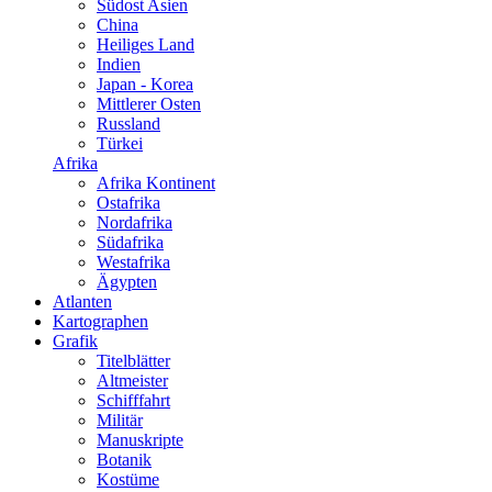
Südost Asien
China
Heiliges Land
Indien
Japan - Korea
Mittlerer Osten
Russland
Türkei
Afrika
Afrika Kontinent
Ostafrika
Nordafrika
Südafrika
Westafrika
Ägypten
Atlanten
Kartographen
Grafik
Titelblätter
Altmeister
Schifffahrt
Militär
Manuskripte
Botanik
Kostüme