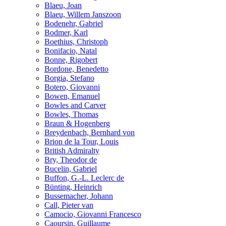
Blaeu, Joan
Blaeu, Willem Janszoon
Bodenehr, Gabriel
Bodmer, Karl
Boethius, Christoph
Bonifacio, Natal
Bonne, Rigobert
Bordone, Benedetto
Borgia, Stefano
Botero, Giovanni
Bowen, Emanuel
Bowles and Carver
Bowles, Thomas
Braun & Hogenberg
Breydenbach, Bernhard von
Brion de la Tour, Louis
British Admiralty
Bry, Theodor de
Bucelin, Gabriel
Buffon, G.-L. Leclerc de
Bünting, Heinrich
Bussemacher, Johann
Call, Pieter van
Camocio, Giovanni Francesco
Caoursin, Guillaume