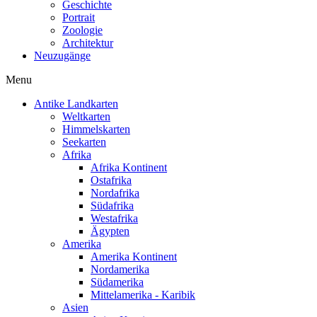
Geschichte
Portrait
Zoologie
Architektur
Neuzugänge
Menu
Antike Landkarten
Weltkarten
Himmelskarten
Seekarten
Afrika
Afrika Kontinent
Ostafrika
Nordafrika
Südafrika
Westafrika
Ägypten
Amerika
Amerika Kontinent
Nordamerika
Südamerika
Mittelamerika - Karibik
Asien