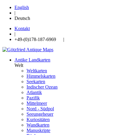
English
|
Deutsch
Kontakt
|
+49-(0)178-187-6969 |
Antike Landkarten
Welt
Weltkarten
Himmelskarten
Seekarten
Indischer Ozean
Atlantik
Pazifik
Mittelmeer
Nord - Südpol
Seeungeheuer
Kuriositäten
Wandkarten
Manuskripte