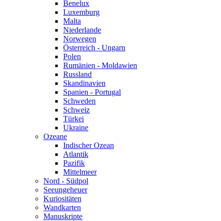
Benelux
Luxemburg
Malta
Niederlande
Norwegen
Österreich - Ungarn
Polen
Rumänien - Moldawien
Russland
Skandinavien
Spanien - Portugal
Schweden
Schweiz
Türkei
Ukraine
Ozeane
Indischer Ozean
Atlantik
Pazifik
Mittelmeer
Nord - Südpol
Seeungeheuer
Kuriositäten
Wandkarten
Manuskripte