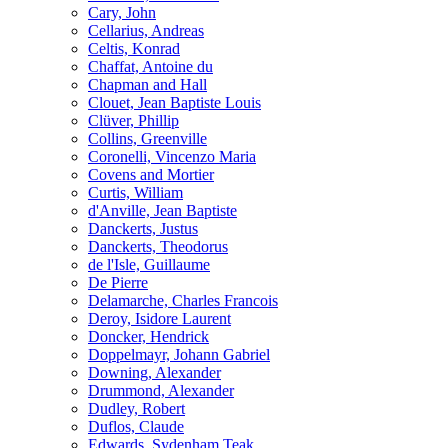
Cary, John
Cellarius, Andreas
Celtis, Konrad
Chaffat, Antoine du
Chapman and Hall
Clouet, Jean Baptiste Louis
Clüver, Phillip
Collins, Greenville
Coronelli, Vincenzo Maria
Covens and Mortier
Curtis, William
d'Anville, Jean Baptiste
Danckerts, Justus
Danckerts, Theodorus
de l'Isle, Guillaume
De Pierre
Delamarche, Charles Francois
Deroy, Isidore Laurent
Doncker, Hendrick
Doppelmayr, Johann Gabriel
Downing, Alexander
Drummond, Alexander
Dudley, Robert
Duflos, Claude
Edwards, Sydenham Teak