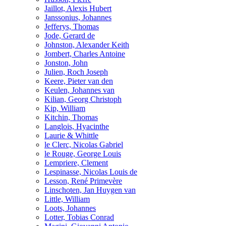
Jaillot, Alexis Hubert
Janssonius, Johannes
Jefferys, Thomas
Jode, Gerard de
Johnston, Alexander Keith
Jombert, Charles Antoine
Jonston, John
Julien, Roch Joseph
Keere, Pieter van den
Keulen, Johannes van
Kilian, Georg Christoph
Kip, William
Kitchin, Thomas
Langlois, Hyacinthe
Laurie & Whittle
le Clerc, Nicolas Gabriel
le Rouge, George Louis
Lempriere, Clement
Lespinasse, Nicolas Louis de
Lesson, René Primevère
Linschoten, Jan Huygen van
Little, William
Loots, Johannes
Lotter, Tobias Conrad