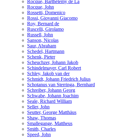
Rocque, Barthélemy de La
Rocque, John
Rossetti, Domenico
Rossi, Giovanni Giacomo
Roy, Bernard de
Ruscelli, Girolamo
Russell, John
Sanson, Nicolas
Saur, Abraham
Schedel, Hartmann
Schenk, Pieter
Scheuchzer, Johann Jakob
Schindelmayer, Carl Robert
Schley, Jakob van der
Schmidt, Johann Friedrich Julius
Schotanus van Sterringa, Bernhard
Schreiber, Johann Georg
Schwabe, Johann Joachim
Seale, Richard William
Seller, John
Seutter, George Matthäus
Shaw, Thomas
Smallegange, Mattheus
Smith, Charles
Speed, John