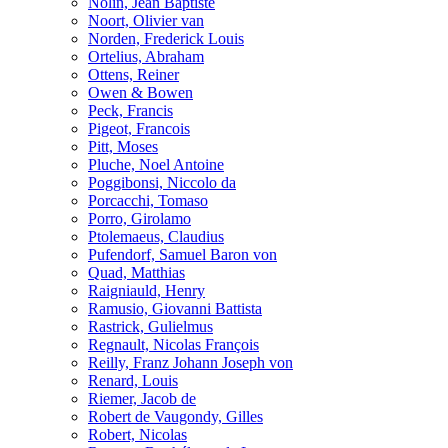
Nolin, Jean Baptiste
Noort, Olivier van
Norden, Frederick Louis
Ortelius, Abraham
Ottens, Reiner
Owen & Bowen
Peck, Francis
Pigeot, Francois
Pitt, Moses
Pluche, Noel Antoine
Poggibonsi, Niccolo da
Porcacchi, Tomaso
Porro, Girolamo
Ptolemaeus, Claudius
Pufendorf, Samuel Baron von
Quad, Matthias
Raigniauld, Henry
Ramusio, Giovanni Battista
Rastrick, Gulielmus
Regnault, Nicolas François
Reilly, Franz Johann Joseph von
Renard, Louis
Riemer, Jacob de
Robert de Vaugondy, Gilles
Robert, Nicolas