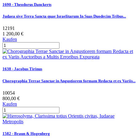
1690 - Theodorus Danckerts
Judaea sive Terra Sancta quae Israelitarum In Suas Duodecim Tribus...
12191
1 200,00 €
Kaufen
1638 - Jacobus Tirinus
Chorographia Terrae Sanctae in Angustiorem formam Redacta et ex Variis...
10054
800,00 €
Kaufen
1582 - Braun & Hogenberg