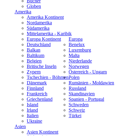
Bücher
Globen
Amerika
Amerika Kontinent
Nordamerika
Südamerika
Mittelamerika - Karibik
Europa Kontinent
Europa
Deutschland
Benelux
Balkan
Luxemburg
Baltikum
Malta
Belgien
Niederlande
Britische Inseln
Norwegen
Zypern
Österreich - Ungarn
Tschechien - Böhmen
Polen
Dänemark
Rumänien - Moldawien
Finnland
Russland
Frankreich
Skandinavien
Griechenland
Spanien - Portugal
Island
Schweden
Irland
Schweiz
Italien
Türkei
Ukraine
Asien
Asien Kontinent