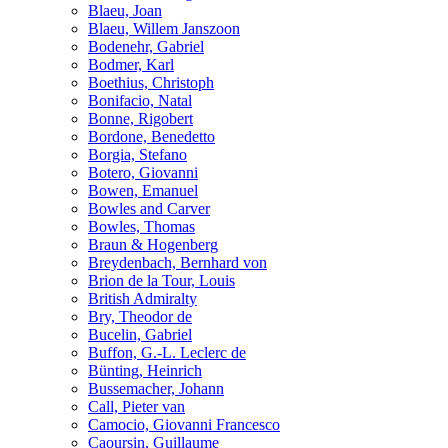
Blaeu, Joan
Blaeu, Willem Janszoon
Bodenehr, Gabriel
Bodmer, Karl
Boethius, Christoph
Bonifacio, Natal
Bonne, Rigobert
Bordone, Benedetto
Borgia, Stefano
Botero, Giovanni
Bowen, Emanuel
Bowles and Carver
Bowles, Thomas
Braun & Hogenberg
Breydenbach, Bernhard von
Brion de la Tour, Louis
British Admiralty
Bry, Theodor de
Bucelin, Gabriel
Buffon, G.-L. Leclerc de
Bünting, Heinrich
Bussemacher, Johann
Call, Pieter van
Camocio, Giovanni Francesco
Caoursin, Guillaume