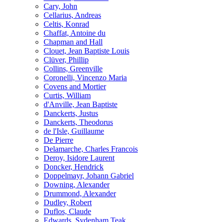
Cary, John
Cellarius, Andreas
Celtis, Konrad
Chaffat, Antoine du
Chapman and Hall
Clouet, Jean Baptiste Louis
Clüver, Phillip
Collins, Greenville
Coronelli, Vincenzo Maria
Covens and Mortier
Curtis, William
d'Anville, Jean Baptiste
Danckerts, Justus
Danckerts, Theodorus
de l'Isle, Guillaume
De Pierre
Delamarche, Charles Francois
Deroy, Isidore Laurent
Doncker, Hendrick
Doppelmayr, Johann Gabriel
Downing, Alexander
Drummond, Alexander
Dudley, Robert
Duflos, Claude
Edwards, Sydenham Teak