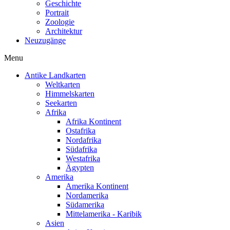
Geschichte
Portrait
Zoologie
Architektur
Neuzugänge
Menu
Antike Landkarten
Weltkarten
Himmelskarten
Seekarten
Afrika
Afrika Kontinent
Ostafrika
Nordafrika
Südafrika
Westafrika
Ägypten
Amerika
Amerika Kontinent
Nordamerika
Südamerika
Mittelamerika - Karibik
Asien