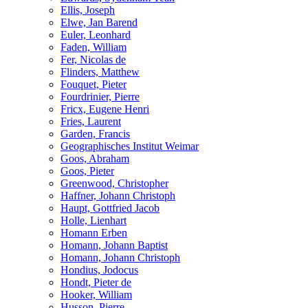
Ellis, Joseph
Elwe, Jan Barend
Euler, Leonhard
Faden, William
Fer, Nicolas de
Flinders, Matthew
Fouquet, Pieter
Fourdrinier, Pierre
Fricx, Eugene Henri
Fries, Laurent
Garden, Francis
Geographisches Institut Weimar
Goos, Abraham
Goos, Pieter
Greenwood, Christopher
Haffner, Johann Christoph
Haupt, Gottfried Jacob
Holle, Lienhart
Homann Erben
Homann, Johann Baptist
Homann, Johann Christoph
Hondius, Jodocus
Hondt, Pieter de
Hooker, William
Husson, Pierre