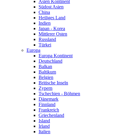
Asien Kontinent
Südost Asien
China
Heiliges Land
Indien
Japan - Korea
Mittlerer Osten
Russland
Türkei
Europa
Europa Kontinent
Deutschland
Balkan
Baltikum
Belgien
Britische Inseln
Zypern
Tschechien - Böhmen
Dänemark
Finnland
Frankreich
Griechenland
Island
Irland
Italien