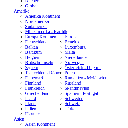
Bücher
Globen
Amerika
Amerika Kontinent
Nordamerika
Südamerika
Mittelamerika - Karibik
Europa Kontinent
Europa
Deutschland
Benelux
Balkan
Luxemburg
Baltikum
Malta
Belgien
Niederlande
Britische Inseln
Norwegen
Zypern
Österreich - Ungarn
Tschechien - Böhmen
Polen
Dänemark
Rumänien - Moldawien
Finnland
Russland
Frankreich
Skandinavien
Griechenland
Spanien - Portugal
Island
Schweden
Irland
Schweiz
Italien
Türkei
Ukraine
Asien
Asien Kontinent