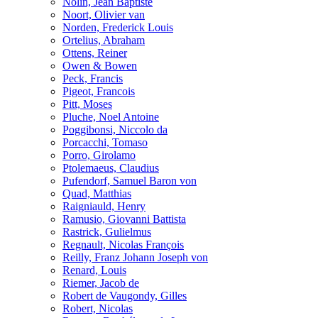
Nolin, Jean Baptiste
Noort, Olivier van
Norden, Frederick Louis
Ortelius, Abraham
Ottens, Reiner
Owen & Bowen
Peck, Francis
Pigeot, Francois
Pitt, Moses
Pluche, Noel Antoine
Poggibonsi, Niccolo da
Porcacchi, Tomaso
Porro, Girolamo
Ptolemaeus, Claudius
Pufendorf, Samuel Baron von
Quad, Matthias
Raigniauld, Henry
Ramusio, Giovanni Battista
Rastrick, Gulielmus
Regnault, Nicolas François
Reilly, Franz Johann Joseph von
Renard, Louis
Riemer, Jacob de
Robert de Vaugondy, Gilles
Robert, Nicolas