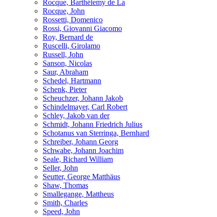
Rocque, Barthélemy de La
Rocque, John
Rossetti, Domenico
Rossi, Giovanni Giacomo
Roy, Bernard de
Ruscelli, Girolamo
Russell, John
Sanson, Nicolas
Saur, Abraham
Schedel, Hartmann
Schenk, Pieter
Scheuchzer, Johann Jakob
Schindelmayer, Carl Robert
Schley, Jakob van der
Schmidt, Johann Friedrich Julius
Schotanus van Sterringa, Bernhard
Schreiber, Johann Georg
Schwabe, Johann Joachim
Seale, Richard William
Seller, John
Seutter, George Matthäus
Shaw, Thomas
Smallegange, Mattheus
Smith, Charles
Speed, John