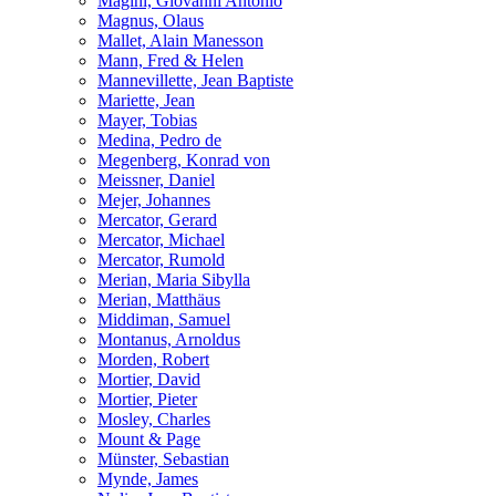
Magini, Giovanni Antonio
Magnus, Olaus
Mallet, Alain Manesson
Mann, Fred & Helen
Mannevillette, Jean Baptiste
Mariette, Jean
Mayer, Tobias
Medina, Pedro de
Megenberg, Konrad von
Meissner, Daniel
Mejer, Johannes
Mercator, Gerard
Mercator, Michael
Mercator, Rumold
Merian, Maria Sibylla
Merian, Matthäus
Middiman, Samuel
Montanus, Arnoldus
Morden, Robert
Mortier, David
Mortier, Pieter
Mosley, Charles
Mount & Page
Münster, Sebastian
Mynde, James