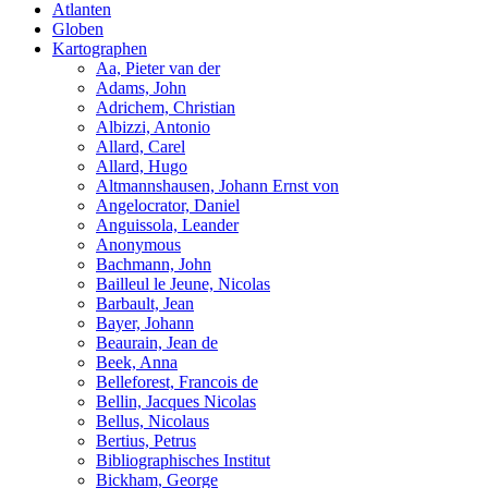
Atlanten
Globen
Kartographen
Aa, Pieter van der
Adams, John
Adrichem, Christian
Albizzi, Antonio
Allard, Carel
Allard, Hugo
Altmannshausen, Johann Ernst von
Angelocrator, Daniel
Anguissola, Leander
Anonymous
Bachmann, John
Bailleul le Jeune, Nicolas
Barbault, Jean
Bayer, Johann
Beaurain, Jean de
Beek, Anna
Belleforest, Francois de
Bellin, Jacques Nicolas
Bellus, Nicolaus
Bertius, Petrus
Bibliographisches Institut
Bickham, George