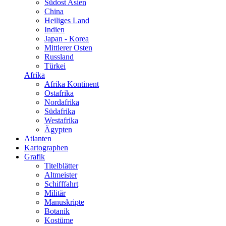
Südost Asien
China
Heiliges Land
Indien
Japan - Korea
Mittlerer Osten
Russland
Türkei
Afrika
Afrika Kontinent
Ostafrika
Nordafrika
Südafrika
Westafrika
Ägypten
Atlanten
Kartographen
Grafik
Titelblätter
Altmeister
Schifffahrt
Militär
Manuskripte
Botanik
Kostüme