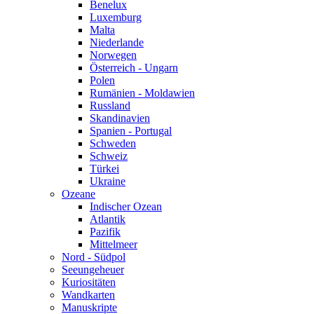
Benelux
Luxemburg
Malta
Niederlande
Norwegen
Österreich - Ungarn
Polen
Rumänien - Moldawien
Russland
Skandinavien
Spanien - Portugal
Schweden
Schweiz
Türkei
Ukraine
Ozeane
Indischer Ozean
Atlantik
Pazifik
Mittelmeer
Nord - Südpol
Seeungeheuer
Kuriositäten
Wandkarten
Manuskripte