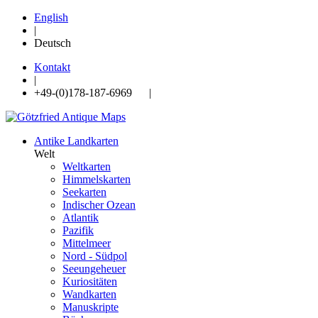
English
|
Deutsch
Kontakt
|
+49-(0)178-187-6969 |
Antike Landkarten
Welt
Weltkarten
Himmelskarten
Seekarten
Indischer Ozean
Atlantik
Pazifik
Mittelmeer
Nord - Südpol
Seeungeheuer
Kuriositäten
Wandkarten
Manuskripte