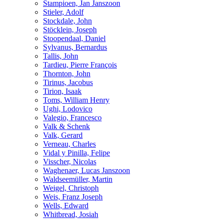
Stampioen, Jan Janszoon
Stieler, Adolf
Stockdale, John
Stöcklein, Joseph
Stoopendaal, Daniel
Sylvanus, Bernardus
Tallis, John
Tardieu, Pierre François
Thornton, John
Tirinus, Jacobus
Tirion, Isaak
Toms, William Henry
Ughi, Lodovico
Valegio, Francesco
Valk & Schenk
Valk, Gerard
Verneau, Charles
Vidal y Pinilla, Felipe
Visscher, Nicolas
Waghenaer, Lucas Janszoon
Waldseemüller, Martin
Weigel, Christoph
Weis, Franz Joseph
Wells, Edward
Whitbread, Josiah