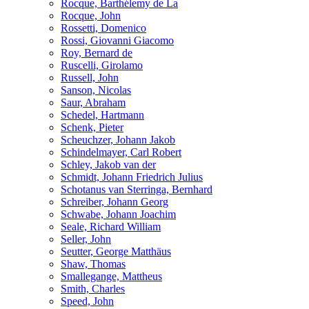
Rocque, Barthélemy de La
Rocque, John
Rossetti, Domenico
Rossi, Giovanni Giacomo
Roy, Bernard de
Ruscelli, Girolamo
Russell, John
Sanson, Nicolas
Saur, Abraham
Schedel, Hartmann
Schenk, Pieter
Scheuchzer, Johann Jakob
Schindelmayer, Carl Robert
Schley, Jakob van der
Schmidt, Johann Friedrich Julius
Schotanus van Sterringa, Bernhard
Schreiber, Johann Georg
Schwabe, Johann Joachim
Seale, Richard William
Seller, John
Seutter, George Matthäus
Shaw, Thomas
Smallegange, Mattheus
Smith, Charles
Speed, John