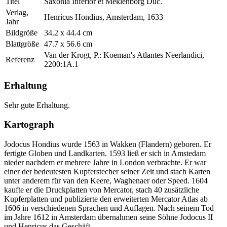
Titel
Saxonia Inferior et Meklenborg Duc.
Verlag,
Henricus Hondius, Amsterdam, 1633
Jahr
Bildgröße
34.2 x 44.4 cm
Blattgröße
47.7 x 56.6 cm
Van der Krogt, P.: Koeman's Atlantes Neerlandici,
Referenz
2200:1A.1
Erhaltung
Sehr gute Erhaltung.
Kartograph
Jodocus Hondius wurde 1563 in Wakken (Flandern) geboren. Er
fertigte Globen und Landkarten. 1593 ließ er sich in Amstedam
nieder nachdem er mehrere Jahre in London verbrachte. Er war
einer der bedeutesten Kupferstecher seiner Zeit und stach Karten
unter anderem für van den Keere, Waghenaer oder Speed. 1604
kaufte er die Druckplatten von Mercator, stach 40 zusätzliche
Kupferplatten und publizierte den erweiterten Mercator Atlas ab
1606 in verschiedenen Sprachen und Auflagen. Nach seinem Tod
im Jahre 1612 in Amsterdam übernahmen seine Söhne Jodocus II
und Henricus das Geschäft.