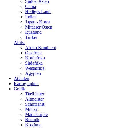
Südost Asien
China
Heiliges Land
Indien
Japan - Korea
Mittlerer Osten
Russland
Türkei
Afrika
Afrika Kontinent
Ostafrika
Nordafrika
Südafrika
Westafrika
Ägypten
Atlanten
Kartographen
Grafik
Titelblätter
Altmeister
Schifffahrt
Militär
Manuskripte
Botanik
Kostüme