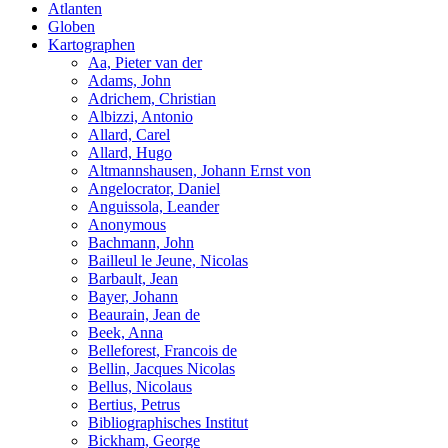
Atlanten
Globen
Kartographen
Aa, Pieter van der
Adams, John
Adrichem, Christian
Albizzi, Antonio
Allard, Carel
Allard, Hugo
Altmannshausen, Johann Ernst von
Angelocrator, Daniel
Anguissola, Leander
Anonymous
Bachmann, John
Bailleul le Jeune, Nicolas
Barbault, Jean
Bayer, Johann
Beaurain, Jean de
Beek, Anna
Belleforest, Francois de
Bellin, Jacques Nicolas
Bellus, Nicolaus
Bertius, Petrus
Bibliographisches Institut
Bickham, George