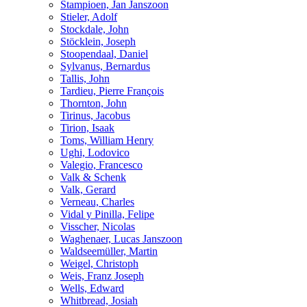
Stampioen, Jan Janszoon
Stieler, Adolf
Stockdale, John
Stöcklein, Joseph
Stoopendaal, Daniel
Sylvanus, Bernardus
Tallis, John
Tardieu, Pierre François
Thornton, John
Tirinus, Jacobus
Tirion, Isaak
Toms, William Henry
Ughi, Lodovico
Valegio, Francesco
Valk & Schenk
Valk, Gerard
Verneau, Charles
Vidal y Pinilla, Felipe
Visscher, Nicolas
Waghenaer, Lucas Janszoon
Waldseemüller, Martin
Weigel, Christoph
Weis, Franz Joseph
Wells, Edward
Whitbread, Josiah