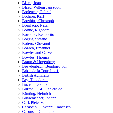
Blaeu, Joan
Blaeu, Willem Janszoon
Bodenehr, Gabriel
Bodmer, Karl
Boethius, Christoph
Bonifacio, Natal
Bonne, Rigobert
Bordone, Benedetto
Borgia, Stefano
Botero, Giovanni
Bowen, Emanuel
Bowles and Carver
Bowles, Thomas
Braun & Hogenberg
Breydenbach, Bernhard von
Brion de la Tour, Louis
British Admiralty
Bry, Theodor de
Bucelin, Gabriel
Buffon, G.-L. Leclerc de
Bünting, Heinrich
Bussemacher, Johann
Call, Pieter van
Camocio, Giovanni Francesco
Caoursin, Guillaume