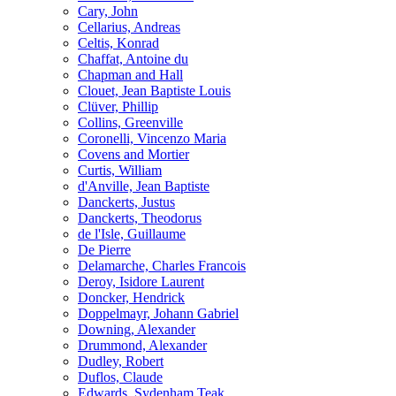
Cary, John
Cellarius, Andreas
Celtis, Konrad
Chaffat, Antoine du
Chapman and Hall
Clouet, Jean Baptiste Louis
Clüver, Phillip
Collins, Greenville
Coronelli, Vincenzo Maria
Covens and Mortier
Curtis, William
d'Anville, Jean Baptiste
Danckerts, Justus
Danckerts, Theodorus
de l'Isle, Guillaume
De Pierre
Delamarche, Charles Francois
Deroy, Isidore Laurent
Doncker, Hendrick
Doppelmayr, Johann Gabriel
Downing, Alexander
Drummond, Alexander
Dudley, Robert
Duflos, Claude
Edwards, Sydenham Teak