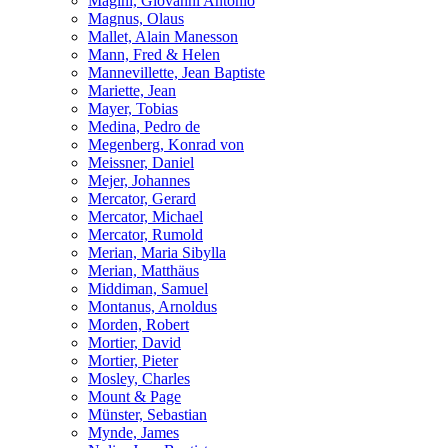
Magini, Giovanni Antonio
Magnus, Olaus
Mallet, Alain Manesson
Mann, Fred & Helen
Mannevillette, Jean Baptiste
Mariette, Jean
Mayer, Tobias
Medina, Pedro de
Megenberg, Konrad von
Meissner, Daniel
Mejer, Johannes
Mercator, Gerard
Mercator, Michael
Mercator, Rumold
Merian, Maria Sibylla
Merian, Matthäus
Middiman, Samuel
Montanus, Arnoldus
Morden, Robert
Mortier, David
Mortier, Pieter
Mosley, Charles
Mount & Page
Münster, Sebastian
Mynde, James