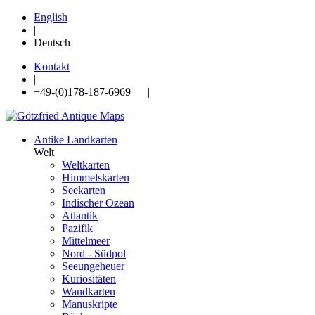
English
|
Deutsch
Kontakt
|
+49-(0)178-187-6969 |
Antike Landkarten
Welt
Weltkarten
Himmelskarten
Seekarten
Indischer Ozean
Atlantik
Pazifik
Mittelmeer
Nord - Südpol
Seeungeheuer
Kuriositäten
Wandkarten
Manuskripte