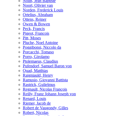
Nolin, Jean Baptiste
Noort, Olivier van
Norden, Frederick Louis
Ortelius, Abraham
Ottens, Reiner
Owen & Bowen
Peck, Francis
Pigeot, Francois
Pitt, Moses
Pluche, Noel Antoine
Poggibonsi, Niccolo da
Porcacchi, Tomaso
Porro, Girolamo
Ptolemaeus, Claudius
Pufendorf, Samuel Baron von
Quad, Matthias
Raigniauld, Henry
Ramusio, Giovanni Battista
Rastrick, Gulielmus
Regnault, Nicolas François
Reilly, Franz Johann Joseph von
Renard, Louis
Riemer, Jacob de
Robert de Vaugondy, Gilles
Robert, Nicolas