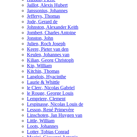
Jaillot, Alexis Hubert
Janssonius, Johannes
Jefferys, Thomas
Jode, Gerard de
Johnston, Alexander Keith
Jombert, Charles Antoine
Jonston, John
Julien, Roch Joseph
Keere, Pieter van den
Keulen, Johannes van
Kilian, Georg Christoph
Kip, William
Kitchin, Thomas
Langlois, Hyacinthe
Laurie & Whittle
le Clerc, Nicolas Gabriel
le Rouge, George Louis
Lempriere, Clement
Lespinasse, Nicolas Louis de
Lesson, René Primevère
Linschoten, Jan Huygen van
Little, William
Loots, Johannes
Lotter, Tobias Conrad