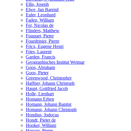
Ellis, Joseph
Elwe, Jan Barend
Euler, Leonhard
Faden, William
Fer, Nicolas de
Flinders, Matthew
Fouquet, Pieter
Fourdrinier, Pierre
Fricx, Eugene Henri
Fries, Laurent
Garden, Francis
Geographisches Institut Weimar
Goos, Abraham
Goos, Pieter
Greenwood, Christopher
Haffner, Johann Christoph
Haupt, Gottfried Jacob
Holle, Lienhart
Homann Erben
Homann, Johann Baptist
Homann, Johann Christoph
Hondius, Jodocus
Hondt, Pieter de
Hooker, William
Husson, Pierre