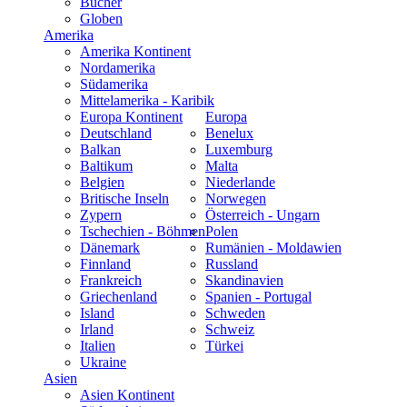
Bücher
Globen
Amerika
Amerika Kontinent
Nordamerika
Südamerika
Mittelamerika - Karibik
Europa Kontinent
Europa
Deutschland
Benelux
Balkan
Luxemburg
Baltikum
Malta
Belgien
Niederlande
Britische Inseln
Norwegen
Zypern
Österreich - Ungarn
Tschechien - Böhmen
Polen
Dänemark
Rumänien - Moldawien
Finnland
Russland
Frankreich
Skandinavien
Griechenland
Spanien - Portugal
Island
Schweden
Irland
Schweiz
Italien
Türkei
Ukraine
Asien
Asien Kontinent