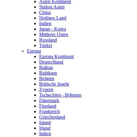
Asien Kontinent
Südost Asien
China
Heiliges Land
Indien
Japan - Korea
Mittlerer Osten
Russland
Türkei
Europa
Europa Kontinent
Deutschland
Balkan
Baltikum
Belgien
Britische Inseln
Zypern
Tschechien - Böhmen
Dänemark
Finnland
Frankreich
Griechenland
Island
Irland
Italien