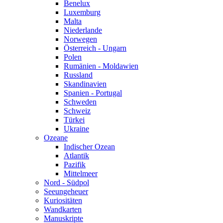
Benelux
Luxemburg
Malta
Niederlande
Norwegen
Österreich - Ungarn
Polen
Rumänien - Moldawien
Russland
Skandinavien
Spanien - Portugal
Schweden
Schweiz
Türkei
Ukraine
Ozeane
Indischer Ozean
Atlantik
Pazifik
Mittelmeer
Nord - Südpol
Seeungeheuer
Kuriositäten
Wandkarten
Manuskripte