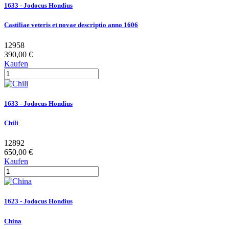
1633 - Jodocus Hondius
Castiliae veteris et novae descriptio anno 1606
12958
390,00 €
Kaufen
1633 - Jodocus Hondius
Chili
12892
650,00 €
Kaufen
1623 - Jodocus Hondius
China