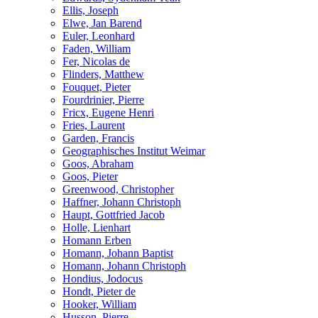
Ellis, Joseph
Elwe, Jan Barend
Euler, Leonhard
Faden, William
Fer, Nicolas de
Flinders, Matthew
Fouquet, Pieter
Fourdrinier, Pierre
Fricx, Eugene Henri
Fries, Laurent
Garden, Francis
Geographisches Institut Weimar
Goos, Abraham
Goos, Pieter
Greenwood, Christopher
Haffner, Johann Christoph
Haupt, Gottfried Jacob
Holle, Lienhart
Homann Erben
Homann, Johann Baptist
Homann, Johann Christoph
Hondius, Jodocus
Hondt, Pieter de
Hooker, William
Husson, Pierre