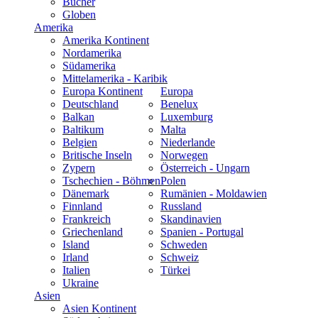
Bücher
Globen
Amerika
Amerika Kontinent
Nordamerika
Südamerika
Mittelamerika - Karibik
Europa Kontinent
Europa
Deutschland
Benelux
Balkan
Luxemburg
Baltikum
Malta
Belgien
Niederlande
Britische Inseln
Norwegen
Zypern
Österreich - Ungarn
Tschechien - Böhmen
Polen
Dänemark
Rumänien - Moldawien
Finnland
Russland
Frankreich
Skandinavien
Griechenland
Spanien - Portugal
Island
Schweden
Irland
Schweiz
Italien
Türkei
Ukraine
Asien
Asien Kontinent