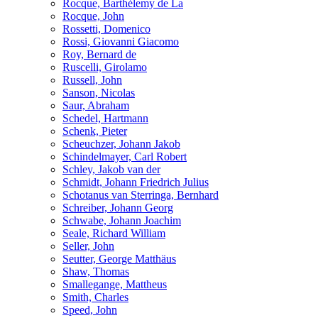
Rocque, Barthélemy de La
Rocque, John
Rossetti, Domenico
Rossi, Giovanni Giacomo
Roy, Bernard de
Ruscelli, Girolamo
Russell, John
Sanson, Nicolas
Saur, Abraham
Schedel, Hartmann
Schenk, Pieter
Scheuchzer, Johann Jakob
Schindelmayer, Carl Robert
Schley, Jakob van der
Schmidt, Johann Friedrich Julius
Schotanus van Sterringa, Bernhard
Schreiber, Johann Georg
Schwabe, Johann Joachim
Seale, Richard William
Seller, John
Seutter, George Matthäus
Shaw, Thomas
Smallegange, Mattheus
Smith, Charles
Speed, John