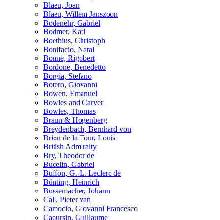
Blaeu, Joan
Blaeu, Willem Janszoon
Bodenehr, Gabriel
Bodmer, Karl
Boethius, Christoph
Bonifacio, Natal
Bonne, Rigobert
Bordone, Benedetto
Borgia, Stefano
Botero, Giovanni
Bowen, Emanuel
Bowles and Carver
Bowles, Thomas
Braun & Hogenberg
Breydenbach, Bernhard von
Brion de la Tour, Louis
British Admiralty
Bry, Theodor de
Bucelin, Gabriel
Buffon, G.-L. Leclerc de
Bünting, Heinrich
Bussemacher, Johann
Call, Pieter van
Camocio, Giovanni Francesco
Caoursin, Guillaume