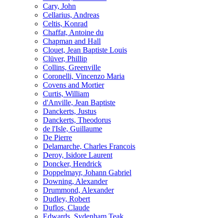
Cary, John
Cellarius, Andreas
Celtis, Konrad
Chaffat, Antoine du
Chapman and Hall
Clouet, Jean Baptiste Louis
Clüver, Phillip
Collins, Greenville
Coronelli, Vincenzo Maria
Covens and Mortier
Curtis, William
d'Anville, Jean Baptiste
Danckerts, Justus
Danckerts, Theodorus
de l'Isle, Guillaume
De Pierre
Delamarche, Charles Francois
Deroy, Isidore Laurent
Doncker, Hendrick
Doppelmayr, Johann Gabriel
Downing, Alexander
Drummond, Alexander
Dudley, Robert
Duflos, Claude
Edwards, Sydenham Teak