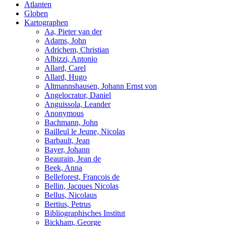
Atlanten
Globen
Kartographen
Aa, Pieter van der
Adams, John
Adrichem, Christian
Albizzi, Antonio
Allard, Carel
Allard, Hugo
Altmannshausen, Johann Ernst von
Angelocrator, Daniel
Anguissola, Leander
Anonymous
Bachmann, John
Bailleul le Jeune, Nicolas
Barbault, Jean
Bayer, Johann
Beaurain, Jean de
Beek, Anna
Belleforest, Francois de
Bellin, Jacques Nicolas
Bellus, Nicolaus
Bertius, Petrus
Bibliographisches Institut
Bickham, George