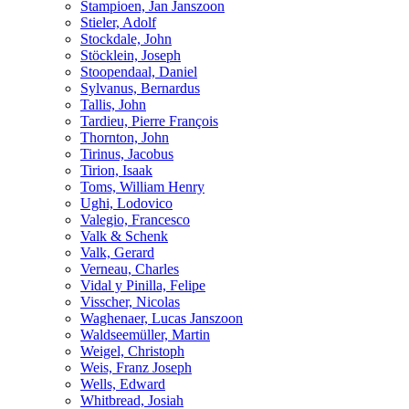
Stampioen, Jan Janszoon
Stieler, Adolf
Stockdale, John
Stöcklein, Joseph
Stoopendaal, Daniel
Sylvanus, Bernardus
Tallis, John
Tardieu, Pierre François
Thornton, John
Tirinus, Jacobus
Tirion, Isaak
Toms, William Henry
Ughi, Lodovico
Valegio, Francesco
Valk & Schenk
Valk, Gerard
Verneau, Charles
Vidal y Pinilla, Felipe
Visscher, Nicolas
Waghenaer, Lucas Janszoon
Waldseemüller, Martin
Weigel, Christoph
Weis, Franz Joseph
Wells, Edward
Whitbread, Josiah