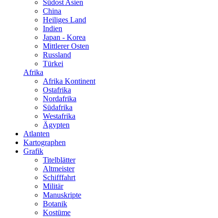
Südost Asien
China
Heiliges Land
Indien
Japan - Korea
Mittlerer Osten
Russland
Türkei
Afrika
Afrika Kontinent
Ostafrika
Nordafrika
Südafrika
Westafrika
Ägypten
Atlanten
Kartographen
Grafik
Titelblätter
Altmeister
Schifffahrt
Militär
Manuskripte
Botanik
Kostüme