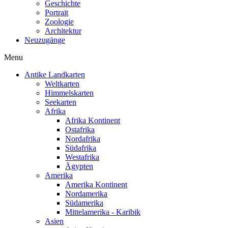
Geschichte
Portrait
Zoologie
Architektur
Neuzugänge
Menu
Antike Landkarten
Weltkarten
Himmelskarten
Seekarten
Afrika
Afrika Kontinent
Ostafrika
Nordafrika
Südafrika
Westafrika
Ägypten
Amerika
Amerika Kontinent
Nordamerika
Südamerika
Mittelamerika - Karibik
Asien