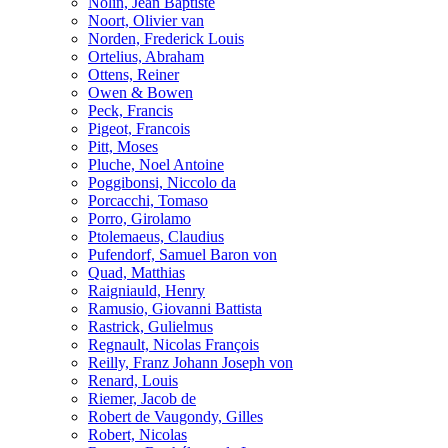
Nolin, Jean Baptiste
Noort, Olivier van
Norden, Frederick Louis
Ortelius, Abraham
Ottens, Reiner
Owen & Bowen
Peck, Francis
Pigeot, Francois
Pitt, Moses
Pluche, Noel Antoine
Poggibonsi, Niccolo da
Porcacchi, Tomaso
Porro, Girolamo
Ptolemaeus, Claudius
Pufendorf, Samuel Baron von
Quad, Matthias
Raigniauld, Henry
Ramusio, Giovanni Battista
Rastrick, Gulielmus
Regnault, Nicolas François
Reilly, Franz Johann Joseph von
Renard, Louis
Riemer, Jacob de
Robert de Vaugondy, Gilles
Robert, Nicolas