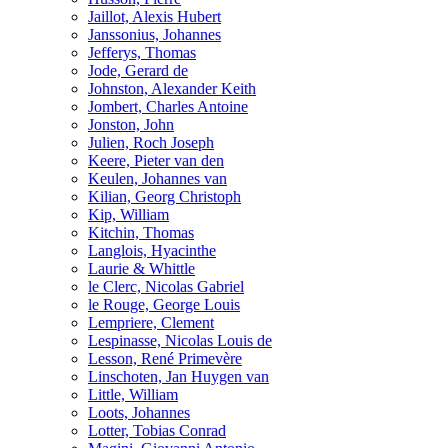
Jaillot, Alexis Hubert
Janssonius, Johannes
Jefferys, Thomas
Jode, Gerard de
Johnston, Alexander Keith
Jombert, Charles Antoine
Jonston, John
Julien, Roch Joseph
Keere, Pieter van den
Keulen, Johannes van
Kilian, Georg Christoph
Kip, William
Kitchin, Thomas
Langlois, Hyacinthe
Laurie & Whittle
le Clerc, Nicolas Gabriel
le Rouge, George Louis
Lempriere, Clement
Lespinasse, Nicolas Louis de
Lesson, René Primevère
Linschoten, Jan Huygen van
Little, William
Loots, Johannes
Lotter, Tobias Conrad