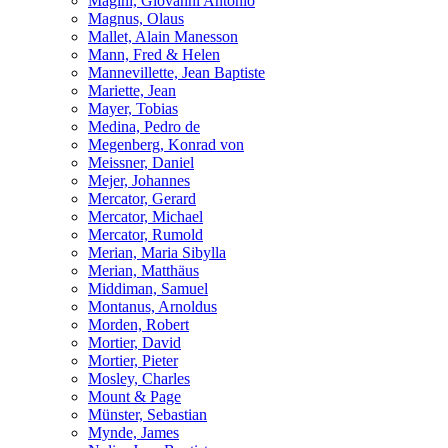
Magini, Giovanni Antonio
Magnus, Olaus
Mallet, Alain Manesson
Mann, Fred & Helen
Mannevillette, Jean Baptiste
Mariette, Jean
Mayer, Tobias
Medina, Pedro de
Megenberg, Konrad von
Meissner, Daniel
Mejer, Johannes
Mercator, Gerard
Mercator, Michael
Mercator, Rumold
Merian, Maria Sibylla
Merian, Matthäus
Middiman, Samuel
Montanus, Arnoldus
Morden, Robert
Mortier, David
Mortier, Pieter
Mosley, Charles
Mount & Page
Münster, Sebastian
Mynde, James