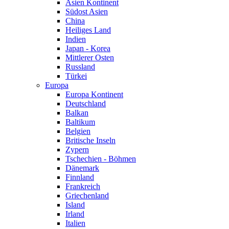
Asien Kontinent
Südost Asien
China
Heiliges Land
Indien
Japan - Korea
Mittlerer Osten
Russland
Türkei
Europa
Europa Kontinent
Deutschland
Balkan
Baltikum
Belgien
Britische Inseln
Zypern
Tschechien - Böhmen
Dänemark
Finnland
Frankreich
Griechenland
Island
Irland
Italien