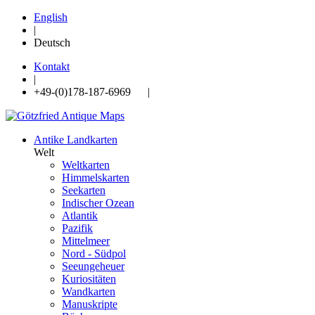
English
|
Deutsch
Kontakt
|
+49-(0)178-187-6969 |
Antike Landkarten
Welt
Weltkarten
Himmelskarten
Seekarten
Indischer Ozean
Atlantik
Pazifik
Mittelmeer
Nord - Südpol
Seeungeheuer
Kuriositäten
Wandkarten
Manuskripte