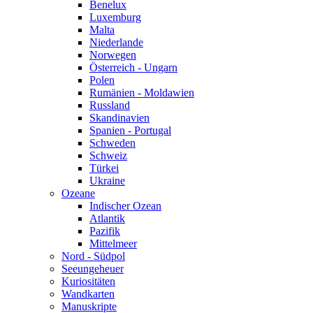
Benelux
Luxemburg
Malta
Niederlande
Norwegen
Österreich - Ungarn
Polen
Rumänien - Moldawien
Russland
Skandinavien
Spanien - Portugal
Schweden
Schweiz
Türkei
Ukraine
Ozeane
Indischer Ozean
Atlantik
Pazifik
Mittelmeer
Nord - Südpol
Seeungeheuer
Kuriositäten
Wandkarten
Manuskripte