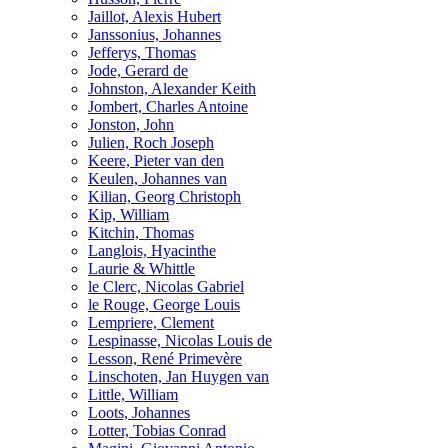
Jaillot, Alexis Hubert
Janssonius, Johannes
Jefferys, Thomas
Jode, Gerard de
Johnston, Alexander Keith
Jombert, Charles Antoine
Jonston, John
Julien, Roch Joseph
Keere, Pieter van den
Keulen, Johannes van
Kilian, Georg Christoph
Kip, William
Kitchin, Thomas
Langlois, Hyacinthe
Laurie & Whittle
le Clerc, Nicolas Gabriel
le Rouge, George Louis
Lempriere, Clement
Lespinasse, Nicolas Louis de
Lesson, René Primevère
Linschoten, Jan Huygen van
Little, William
Loots, Johannes
Lotter, Tobias Conrad