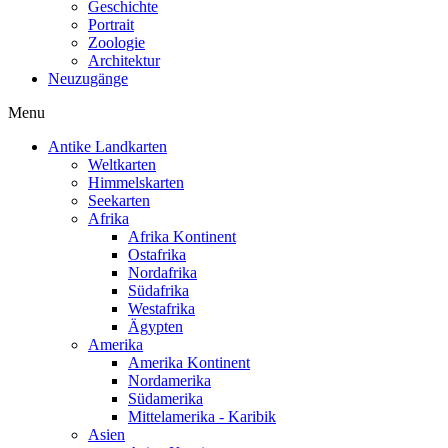
Geschichte
Portrait
Zoologie
Architektur
Neuzugänge
Menu
Antike Landkarten
Weltkarten
Himmelskarten
Seekarten
Afrika
Afrika Kontinent
Ostafrika
Nordafrika
Südafrika
Westafrika
Ägypten
Amerika
Amerika Kontinent
Nordamerika
Südamerika
Mittelamerika - Karibik
Asien