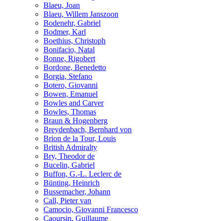
Blaeu, Joan
Blaeu, Willem Janszoon
Bodenehr, Gabriel
Bodmer, Karl
Boethius, Christoph
Bonifacio, Natal
Bonne, Rigobert
Bordone, Benedetto
Borgia, Stefano
Botero, Giovanni
Bowen, Emanuel
Bowles and Carver
Bowles, Thomas
Braun & Hogenberg
Breydenbach, Bernhard von
Brion de la Tour, Louis
British Admiralty
Bry, Theodor de
Bucelin, Gabriel
Buffon, G.-L. Leclerc de
Bünting, Heinrich
Bussemacher, Johann
Call, Pieter van
Camocio, Giovanni Francesco
Caoursin, Guillaume