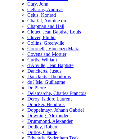
Cary, John
Cellarius, Andreas
Celtis, Konrad
Chaffat, Antoine du
Chapman and Hall
Clouet, Jean Baptiste Louis
Clüver, Phillip
Collins, Greenville
Coronelli, Vincenzo Maria
Covens and Mortier
Curtis, William
d'Anville, Jean Baptiste
Danckerts, Justus
Danckerts, Theodorus
de l'Isle, Guillaume
De Pierre
Delamarche, Charles Francois
Deroy, Isidore Laurent
Doncker, Hendrick
Doppelmayr, Johann Gabriel
Downing, Alexander
Drummond, Alexander
Dudley, Robert
Duflos, Claude
Edwards, Sydenham Teak