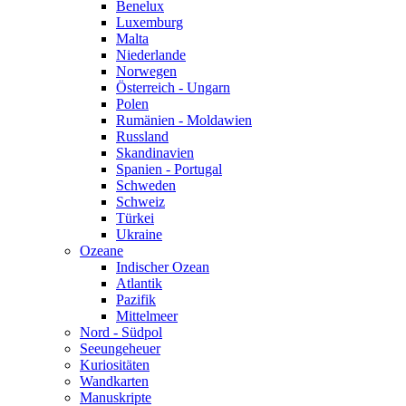
Benelux
Luxemburg
Malta
Niederlande
Norwegen
Österreich - Ungarn
Polen
Rumänien - Moldawien
Russland
Skandinavien
Spanien - Portugal
Schweden
Schweiz
Türkei
Ukraine
Ozeane
Indischer Ozean
Atlantik
Pazifik
Mittelmeer
Nord - Südpol
Seeungeheuer
Kuriositäten
Wandkarten
Manuskripte