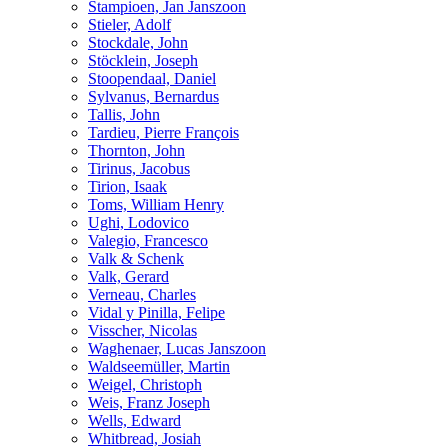
Stampioen, Jan Janszoon
Stieler, Adolf
Stockdale, John
Stöcklein, Joseph
Stoopendaal, Daniel
Sylvanus, Bernardus
Tallis, John
Tardieu, Pierre François
Thornton, John
Tirinus, Jacobus
Tirion, Isaak
Toms, William Henry
Ughi, Lodovico
Valegio, Francesco
Valk & Schenk
Valk, Gerard
Verneau, Charles
Vidal y Pinilla, Felipe
Visscher, Nicolas
Waghenaer, Lucas Janszoon
Waldseemüller, Martin
Weigel, Christoph
Weis, Franz Joseph
Wells, Edward
Whitbread, Josiah