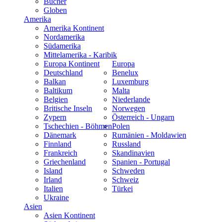
Bücher
Globen
Amerika
Amerika Kontinent
Nordamerika
Südamerika
Mittelamerika - Karibik
Europa Kontinent
Europa
Deutschland
Benelux
Balkan
Luxemburg
Baltikum
Malta
Belgien
Niederlande
Britische Inseln
Norwegen
Zypern
Österreich - Ungarn
Tschechien - Böhmen
Polen
Dänemark
Rumänien - Moldawien
Finnland
Russland
Frankreich
Skandinavien
Griechenland
Spanien - Portugal
Island
Schweden
Irland
Schweiz
Italien
Türkei
Ukraine
Asien
Asien Kontinent