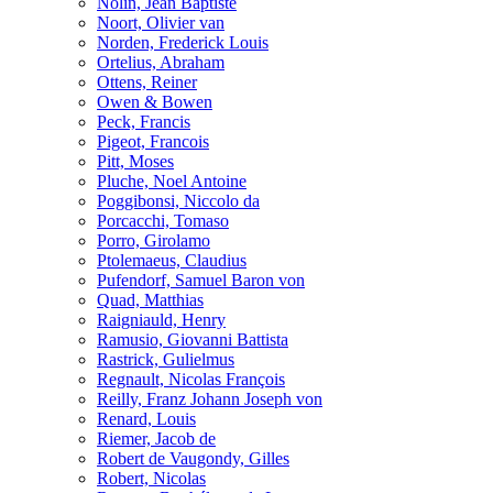
Nolin, Jean Baptiste
Noort, Olivier van
Norden, Frederick Louis
Ortelius, Abraham
Ottens, Reiner
Owen & Bowen
Peck, Francis
Pigeot, Francois
Pitt, Moses
Pluche, Noel Antoine
Poggibonsi, Niccolo da
Porcacchi, Tomaso
Porro, Girolamo
Ptolemaeus, Claudius
Pufendorf, Samuel Baron von
Quad, Matthias
Raigniauld, Henry
Ramusio, Giovanni Battista
Rastrick, Gulielmus
Regnault, Nicolas François
Reilly, Franz Johann Joseph von
Renard, Louis
Riemer, Jacob de
Robert de Vaugondy, Gilles
Robert, Nicolas