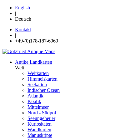
English
|
Deutsch
Kontakt
|
+49-(0)178-187-6969 |
Antike Landkarten
Welt
Weltkarten
Himmelskarten
Seekarten
Indischer Ozean
Atlantik
Pazifik
Mittelmeer
Nord - Südpol
Seeungeheuer
Kuriositäten
Wandkarten
Manuskripte