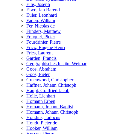
Ellis, Joseph
Elwe, Jan Barend
Euler, Leonhard
Faden, William
Fer, Nicolas de
Flinders, Matthew
Fouquet, Pieter
Fourdrinier, Pierre
Fricx, Eugene Henri
Fries, Laurent
Garden, Francis
Geographisches Institut Weimar
Goos, Abraham
Goos, Pieter
Greenwood, Christopher
Haffner, Johann Christoph
Haupt, Gottfried Jacob
Holle, Lienhart
Homann Erben
Homann, Johann Baptist
Homann, Johann Christoph
Hondius, Jodocus
Hondt, Pieter de
Hooker, William
Husson, Pierre