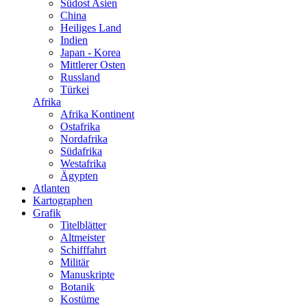
Südost Asien
China
Heiliges Land
Indien
Japan - Korea
Mittlerer Osten
Russland
Türkei
Afrika
Afrika Kontinent
Ostafrika
Nordafrika
Südafrika
Westafrika
Ägypten
Atlanten
Kartographen
Grafik
Titelblätter
Altmeister
Schifffahrt
Militär
Manuskripte
Botanik
Kostüme