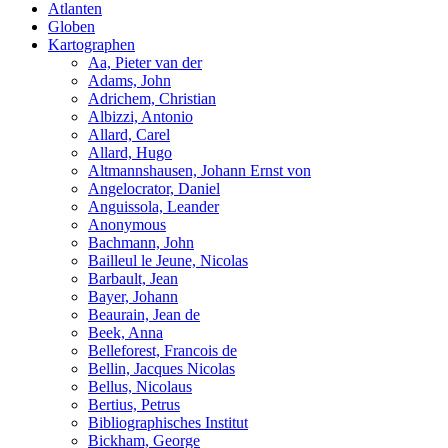
Atlanten
Globen
Kartographen
Aa, Pieter van der
Adams, John
Adrichem, Christian
Albizzi, Antonio
Allard, Carel
Allard, Hugo
Altmannshausen, Johann Ernst von
Angelocrator, Daniel
Anguissola, Leander
Anonymous
Bachmann, John
Bailleul le Jeune, Nicolas
Barbault, Jean
Bayer, Johann
Beaurain, Jean de
Beek, Anna
Belleforest, Francois de
Bellin, Jacques Nicolas
Bellus, Nicolaus
Bertius, Petrus
Bibliographisches Institut
Bickham, George