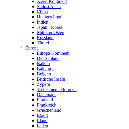
Asien Kontinent
Südost Asien
China
Heiliges Land
Indien
Japan - Korea
Mittlerer Osten
Russland
Türkei
Europa
Europa Kontinent
Deutschland
Balkan
Baltikum
Belgien
Britische Inseln
Zypern
Tschechien - Böhmen
Dänemark
Finnland
Frankreich
Griechenland
Island
Irland
Italien