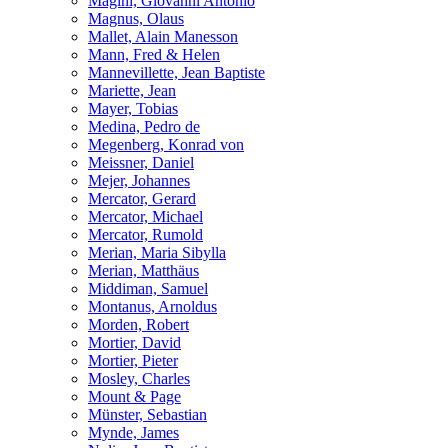
Magini, Giovanni Antonio
Magnus, Olaus
Mallet, Alain Manesson
Mann, Fred & Helen
Mannevillette, Jean Baptiste
Mariette, Jean
Mayer, Tobias
Medina, Pedro de
Megenberg, Konrad von
Meissner, Daniel
Mejer, Johannes
Mercator, Gerard
Mercator, Michael
Mercator, Rumold
Merian, Maria Sibylla
Merian, Matthäus
Middiman, Samuel
Montanus, Arnoldus
Morden, Robert
Mortier, David
Mortier, Pieter
Mosley, Charles
Mount & Page
Münster, Sebastian
Mynde, James