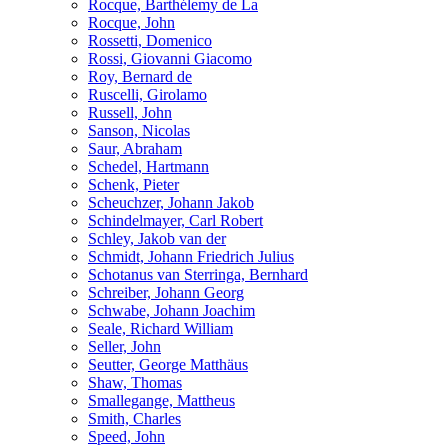
Rocque, Barthélemy de La
Rocque, John
Rossetti, Domenico
Rossi, Giovanni Giacomo
Roy, Bernard de
Ruscelli, Girolamo
Russell, John
Sanson, Nicolas
Saur, Abraham
Schedel, Hartmann
Schenk, Pieter
Scheuchzer, Johann Jakob
Schindelmayer, Carl Robert
Schley, Jakob van der
Schmidt, Johann Friedrich Julius
Schotanus van Sterringa, Bernhard
Schreiber, Johann Georg
Schwabe, Johann Joachim
Seale, Richard William
Seller, John
Seutter, George Matthäus
Shaw, Thomas
Smallegange, Mattheus
Smith, Charles
Speed, John