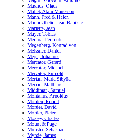
Magini, Giovanni Antonio
Magnus, Olaus
Mallet, Alain Manesson
Mann, Fred & Helen
Mannevillette, Jean Baptiste
Mariette, Jean
Mayer, Tobias
Medina, Pedro de
Megenberg, Konrad von
Meissner, Daniel
Mejer, Johannes
Mercator, Gerard
Mercator, Michael
Mercator, Rumold
Merian, Maria Sibylla
Merian, Matthäus
Middiman, Samuel
Montanus, Arnoldus
Morden, Robert
Mortier, David
Mortier, Pieter
Mosley, Charles
Mount & Page
Münster, Sebastian
Mynde, James