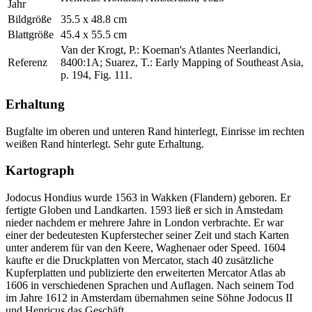
Jahr
Bildgröße
35.5 x 48.8 cm
Blattgröße
45.4 x 55.5 cm
Van der Krogt, P.: Koeman's Atlantes Neerlandici,
Referenz
8400:1A; Suarez, T.: Early Mapping of Southeast Asia,
p. 194, Fig. 111.
Erhaltung
Bugfalte im oberen und unteren Rand hinterlegt, Einrisse im rechten
weißen Rand hinterlegt. Sehr gute Erhaltung.
Kartograph
Jodocus Hondius wurde 1563 in Wakken (Flandern) geboren. Er
fertigte Globen und Landkarten. 1593 ließ er sich in Amstedam
nieder nachdem er mehrere Jahre in London verbrachte. Er war
einer der bedeutesten Kupferstecher seiner Zeit und stach Karten
unter anderem für van den Keere, Waghenaer oder Speed. 1604
kaufte er die Druckplatten von Mercator, stach 40 zusätzliche
Kupferplatten und publizierte den erweiterten Mercator Atlas ab
1606 in verschiedenen Sprachen und Auflagen. Nach seinem Tod
im Jahre 1612 in Amsterdam übernahmen seine Söhne Jodocus II
und Henricus das Geschäft.