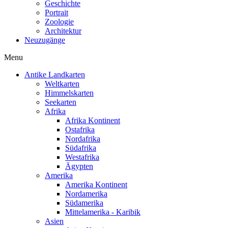
Geschichte
Portrait
Zoologie
Architektur
Neuzugänge
Menu
Antike Landkarten
Weltkarten
Himmelskarten
Seekarten
Afrika
Afrika Kontinent
Ostafrika
Nordafrika
Südafrika
Westafrika
Ägypten
Amerika
Amerika Kontinent
Nordamerika
Südamerika
Mittelamerika - Karibik
Asien