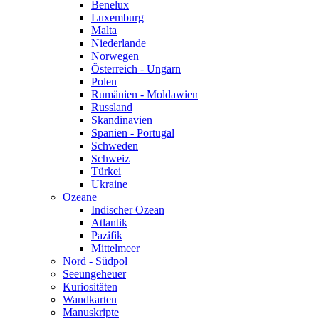
Benelux
Luxemburg
Malta
Niederlande
Norwegen
Österreich - Ungarn
Polen
Rumänien - Moldawien
Russland
Skandinavien
Spanien - Portugal
Schweden
Schweiz
Türkei
Ukraine
Ozeane
Indischer Ozean
Atlantik
Pazifik
Mittelmeer
Nord - Südpol
Seeungeheuer
Kuriositäten
Wandkarten
Manuskripte