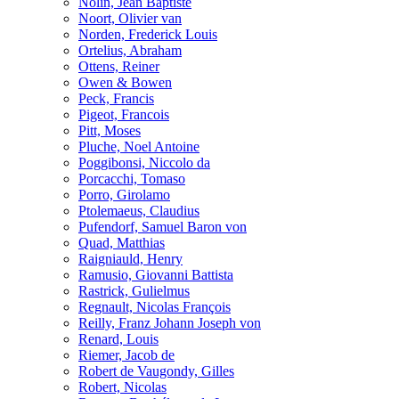
Nolin, Jean Baptiste
Noort, Olivier van
Norden, Frederick Louis
Ortelius, Abraham
Ottens, Reiner
Owen & Bowen
Peck, Francis
Pigeot, Francois
Pitt, Moses
Pluche, Noel Antoine
Poggibonsi, Niccolo da
Porcacchi, Tomaso
Porro, Girolamo
Ptolemaeus, Claudius
Pufendorf, Samuel Baron von
Quad, Matthias
Raigniauld, Henry
Ramusio, Giovanni Battista
Rastrick, Gulielmus
Regnault, Nicolas François
Reilly, Franz Johann Joseph von
Renard, Louis
Riemer, Jacob de
Robert de Vaugondy, Gilles
Robert, Nicolas