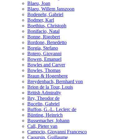
Blaeu, Joan
Blaeu, Willem Janszoon
Bodenehr, Gabriel
Bodmer, Karl
Boethius, Christoph
Bonifacio, Natal
Bonne, Rigobert
Bordone, Benedetto
Borgia, Stefano
Botero, Giovanni
Bowen, Emanuel
Bowles and Carver
Bowles, Thomas
Braun & Hogenberg
Breydenbach, Bernhard von
Brion de la Tour, Louis
British Admiralty
Bry, Theodor de
Bucelin, Gabriel
Buffon, G.-L. Leclerc de
Bünting, Heinrich
Bussemacher, Johann
Call, Pieter van
Camocio, Giovanni Francesco
Caoursin, Guillaume