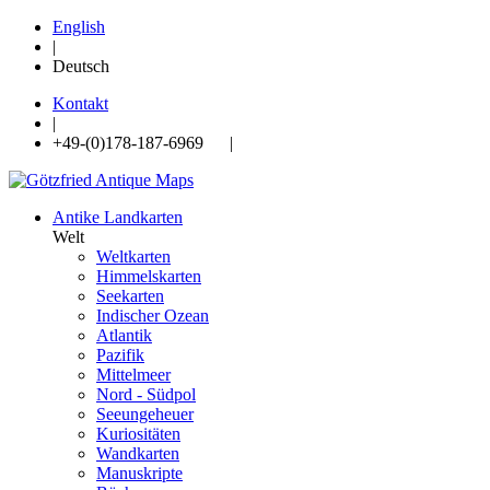
English
|
Deutsch
Kontakt
|
+49-(0)178-187-6969 |
Antike Landkarten
Welt
Weltkarten
Himmelskarten
Seekarten
Indischer Ozean
Atlantik
Pazifik
Mittelmeer
Nord - Südpol
Seeungeheuer
Kuriositäten
Wandkarten
Manuskripte