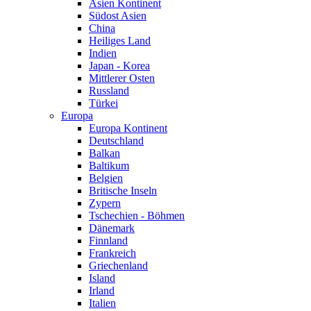
Asien Kontinent
Südost Asien
China
Heiliges Land
Indien
Japan - Korea
Mittlerer Osten
Russland
Türkei
Europa
Europa Kontinent
Deutschland
Balkan
Baltikum
Belgien
Britische Inseln
Zypern
Tschechien - Böhmen
Dänemark
Finnland
Frankreich
Griechenland
Island
Irland
Italien