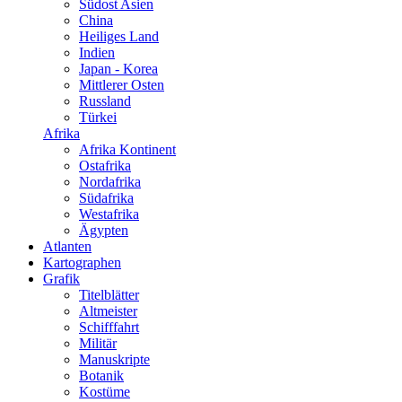
Südost Asien
China
Heiliges Land
Indien
Japan - Korea
Mittlerer Osten
Russland
Türkei
Afrika
Afrika Kontinent
Ostafrika
Nordafrika
Südafrika
Westafrika
Ägypten
Atlanten
Kartographen
Grafik
Titelblätter
Altmeister
Schifffahrt
Militär
Manuskripte
Botanik
Kostüme