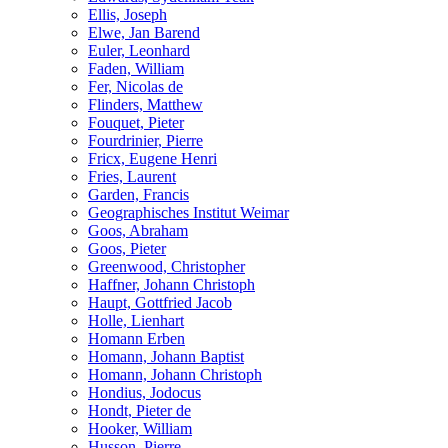
Ellis, Joseph
Elwe, Jan Barend
Euler, Leonhard
Faden, William
Fer, Nicolas de
Flinders, Matthew
Fouquet, Pieter
Fourdrinier, Pierre
Fricx, Eugene Henri
Fries, Laurent
Garden, Francis
Geographisches Institut Weimar
Goos, Abraham
Goos, Pieter
Greenwood, Christopher
Haffner, Johann Christoph
Haupt, Gottfried Jacob
Holle, Lienhart
Homann Erben
Homann, Johann Baptist
Homann, Johann Christoph
Hondius, Jodocus
Hondt, Pieter de
Hooker, William
Husson, Pierre