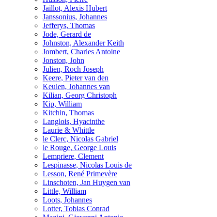
Jaillot, Alexis Hubert
Janssonius, Johannes
Jefferys, Thomas
Jode, Gerard de
Johnston, Alexander Keith
Jombert, Charles Antoine
Jonston, John
Julien, Roch Joseph
Keere, Pieter van den
Keulen, Johannes van
Kilian, Georg Christoph
Kip, William
Kitchin, Thomas
Langlois, Hyacinthe
Laurie & Whittle
le Clerc, Nicolas Gabriel
le Rouge, George Louis
Lempriere, Clement
Lespinasse, Nicolas Louis de
Lesson, René Primevère
Linschoten, Jan Huygen van
Little, William
Loots, Johannes
Lotter, Tobias Conrad