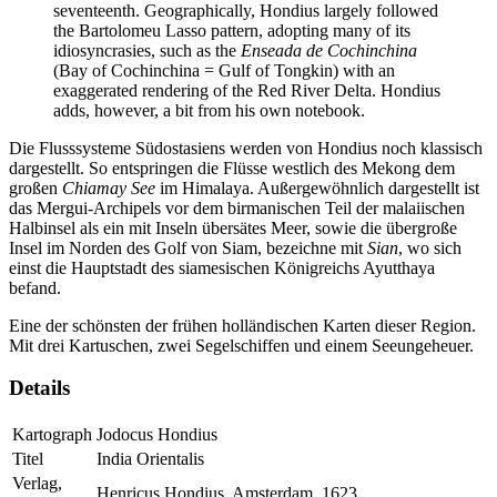
seventeenth. Geographically, Hondius largely followed
the Bartolomeu Lasso pattern, adopting many of its
idiosyncrasies, such as the
Enseada de Cochinchina
(Bay of Cochinchina = Gulf of Tongkin) with an
exaggerated rendering of the Red River Delta. Hondius
adds, however, a bit from his own notebook.
Die Flusssysteme Südostasiens werden von Hondius noch klassisch
dargestellt. So entspringen die Flüsse westlich des Mekong dem
großen
Chiamay See
im Himalaya. Außergewöhnlich dargestellt ist
das Mergui-Archipels vor dem birmanischen Teil der malaiischen
Halbinsel als ein mit Inseln übersätes Meer, sowie die übergroße
Insel im Norden des Golf von Siam, bezeichne mit
Sian
, wo sich
einst die Hauptstadt des siamesischen Königreichs Ayutthaya
befand.
Eine der schönsten der frühen holländischen Karten dieser Region.
Mit drei Kartuschen, zwei Segelschiffen und einem Seeungeheuer.
Details
Kartograph
Jodocus Hondius
Titel
India Orientalis
Verlag,
Henricus Hondius, Amsterdam, 1623