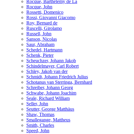
Rocque, Barthélemy de La
Rocque, John
Rossetti, Domenico
Rossi, Giovanni Giacomo
Roy, Bernard de
Ruscelli, Girolamo
Russell, John
Sanson, Nicolas
Saur, Abraham
Schedel, Hartmann
Schenk, Pieter
Scheuchzer, Johann Jakob
Schindelmayer, Carl Robert
Schley, Jakob van der
Schmidt, Johann Friedrich Julius
Schotanus van Sterringa, Bernhard
Schreiber, Johann Georg
Schwabe, Johann Joachim
Seale, Richard William
Seller, John
Seutter, George Matthäus
Shaw, Thomas
Smallegange, Mattheus
Smith, Charles
Speed, John