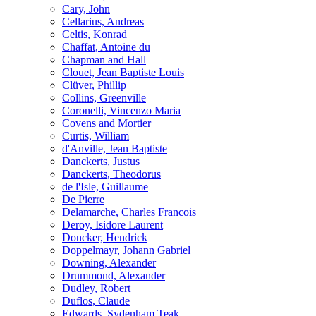
Cary, John
Cellarius, Andreas
Celtis, Konrad
Chaffat, Antoine du
Chapman and Hall
Clouet, Jean Baptiste Louis
Clüver, Phillip
Collins, Greenville
Coronelli, Vincenzo Maria
Covens and Mortier
Curtis, William
d'Anville, Jean Baptiste
Danckerts, Justus
Danckerts, Theodorus
de l'Isle, Guillaume
De Pierre
Delamarche, Charles Francois
Deroy, Isidore Laurent
Doncker, Hendrick
Doppelmayr, Johann Gabriel
Downing, Alexander
Drummond, Alexander
Dudley, Robert
Duflos, Claude
Edwards, Sydenham Teak