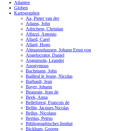
Atlanten
Globen
Kartographen
Aa, Pieter van der
Adams, John
Adrichem, Christian
Albizzi, Antonio
Allard, Carel
Allard, Hugo
Altmannshausen, Johann Ernst von
Angelocrator, Daniel
Anguissola, Leander
Anonymous
Bachmann, John
Bailleul le Jeune, Nicolas
Barbault, Jean
Bayer, Johann
Beaurain, Jean de
Beek, Anna
Belleforest, Francois de
Bellin, Jacques Nicolas
Bellus, Nicolaus
Bertius, Petrus
Bibliographisches Institut
Bickham, George