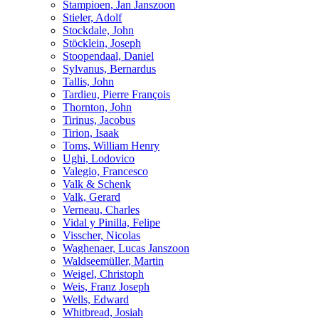
Stampioen, Jan Janszoon
Stieler, Adolf
Stockdale, John
Stöcklein, Joseph
Stoopendaal, Daniel
Sylvanus, Bernardus
Tallis, John
Tardieu, Pierre François
Thornton, John
Tirinus, Jacobus
Tirion, Isaak
Toms, William Henry
Ughi, Lodovico
Valegio, Francesco
Valk & Schenk
Valk, Gerard
Verneau, Charles
Vidal y Pinilla, Felipe
Visscher, Nicolas
Waghenaer, Lucas Janszoon
Waldseemüller, Martin
Weigel, Christoph
Weis, Franz Joseph
Wells, Edward
Whitbread, Josiah