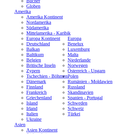
Bücher
Globen
Amerika
Amerika Kontinent
Nordamerika
Südamerika
Mittelamerika - Karibik
Europa Kontinent
Europa
Deutschland
Benelux
Balkan
Luxemburg
Baltikum
Malta
Belgien
Niederlande
Britische Inseln
Norwegen
Zypern
Österreich - Ungarn
Tschechien - Böhmen
Polen
Dänemark
Rumänien - Moldawien
Finnland
Russland
Frankreich
Skandinavien
Griechenland
Spanien - Portugal
Island
Schweden
Irland
Schweiz
Italien
Türkei
Ukraine
Asien
Asien Kontinent