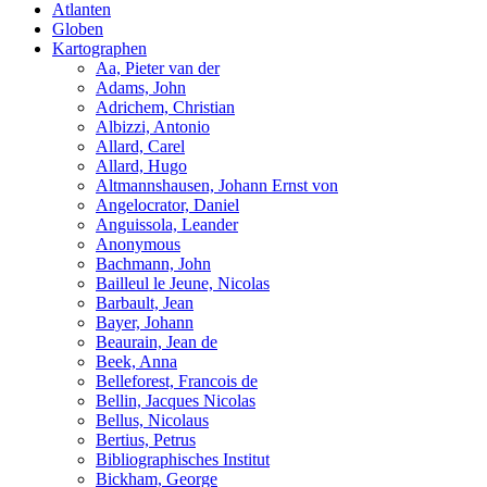
Atlanten
Globen
Kartographen
Aa, Pieter van der
Adams, John
Adrichem, Christian
Albizzi, Antonio
Allard, Carel
Allard, Hugo
Altmannshausen, Johann Ernst von
Angelocrator, Daniel
Anguissola, Leander
Anonymous
Bachmann, John
Bailleul le Jeune, Nicolas
Barbault, Jean
Bayer, Johann
Beaurain, Jean de
Beek, Anna
Belleforest, Francois de
Bellin, Jacques Nicolas
Bellus, Nicolaus
Bertius, Petrus
Bibliographisches Institut
Bickham, George