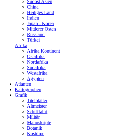
Südost Asien
China
Heiliges Land
Indien
Japan - Korea
Mittlerer Osten
Russland
Türkei
Afrika
Afrika Kontinent
Ostafrika
Nordafrika
Südafrika
Westafrika
Ägypten
Atlanten
Kartographen
Grafik
Titelblätter
Altmeister
Schifffahrt
Militär
Manuskripte
Botanik
Kostüme