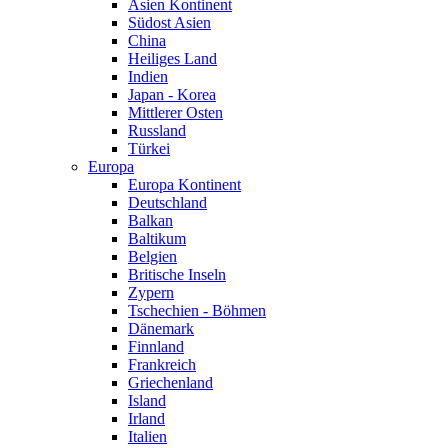
Asien Kontinent
Südost Asien
China
Heiliges Land
Indien
Japan - Korea
Mittlerer Osten
Russland
Türkei
Europa
Europa Kontinent
Deutschland
Balkan
Baltikum
Belgien
Britische Inseln
Zypern
Tschechien - Böhmen
Dänemark
Finnland
Frankreich
Griechenland
Island
Irland
Italien