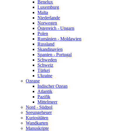
Benelux
Luxemburg
Malta
Niederlande
Norwegen
Österreich - Ungarn
Polen
Rumänien - Moldawien
Russland
Skandinavien
Spanien - Portugal
Schweden
Schweiz
Türkei
Ukraine
Ozeane
Indischer Ozean
Atlantik
Pazifik
Mittelmeer
Nord - Südpol
Seeungeheuer
Kuriositäten
Wandkarten
Manuskripte