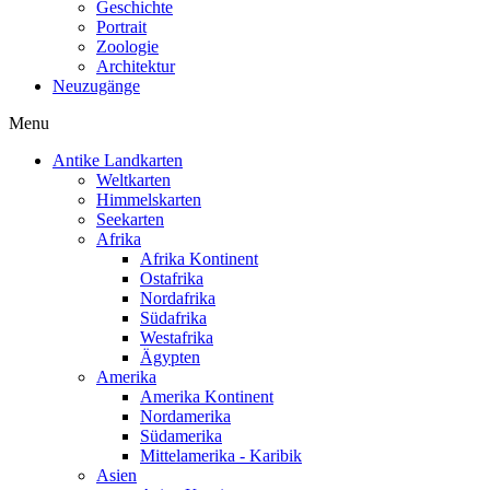
Geschichte
Portrait
Zoologie
Architektur
Neuzugänge
Menu
Antike Landkarten
Weltkarten
Himmelskarten
Seekarten
Afrika
Afrika Kontinent
Ostafrika
Nordafrika
Südafrika
Westafrika
Ägypten
Amerika
Amerika Kontinent
Nordamerika
Südamerika
Mittelamerika - Karibik
Asien