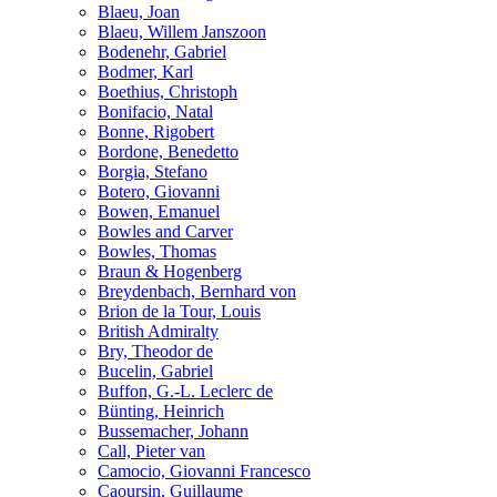
Blaeu, Joan
Blaeu, Willem Janszoon
Bodenehr, Gabriel
Bodmer, Karl
Boethius, Christoph
Bonifacio, Natal
Bonne, Rigobert
Bordone, Benedetto
Borgia, Stefano
Botero, Giovanni
Bowen, Emanuel
Bowles and Carver
Bowles, Thomas
Braun & Hogenberg
Breydenbach, Bernhard von
Brion de la Tour, Louis
British Admiralty
Bry, Theodor de
Bucelin, Gabriel
Buffon, G.-L. Leclerc de
Bünting, Heinrich
Bussemacher, Johann
Call, Pieter van
Camocio, Giovanni Francesco
Caoursin, Guillaume