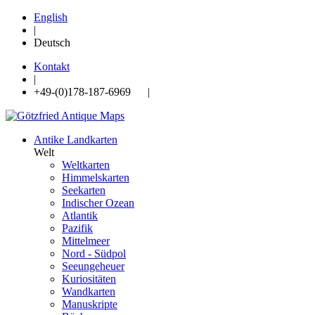
English
|
Deutsch
Kontakt
|
+49-(0)178-187-6969 |
Antike Landkarten
Welt
Weltkarten
Himmelskarten
Seekarten
Indischer Ozean
Atlantik
Pazifik
Mittelmeer
Nord - Südpol
Seeungeheuer
Kuriositäten
Wandkarten
Manuskripte