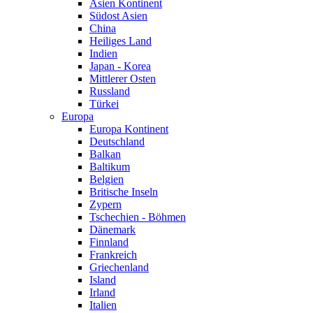
Asien Kontinent
Südost Asien
China
Heiliges Land
Indien
Japan - Korea
Mittlerer Osten
Russland
Türkei
Europa
Europa Kontinent
Deutschland
Balkan
Baltikum
Belgien
Britische Inseln
Zypern
Tschechien - Böhmen
Dänemark
Finnland
Frankreich
Griechenland
Island
Irland
Italien