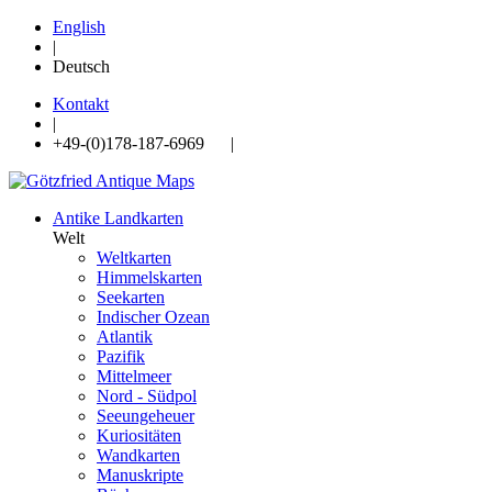
English
|
Deutsch
Kontakt
|
+49-(0)178-187-6969 |
Antike Landkarten
Welt
Weltkarten
Himmelskarten
Seekarten
Indischer Ozean
Atlantik
Pazifik
Mittelmeer
Nord - Südpol
Seeungeheuer
Kuriositäten
Wandkarten
Manuskripte