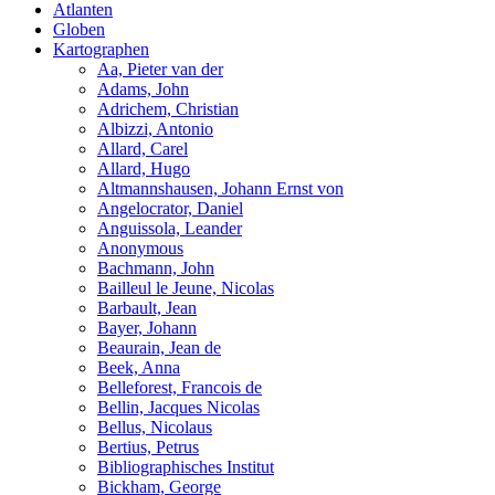
Atlanten
Globen
Kartographen
Aa, Pieter van der
Adams, John
Adrichem, Christian
Albizzi, Antonio
Allard, Carel
Allard, Hugo
Altmannshausen, Johann Ernst von
Angelocrator, Daniel
Anguissola, Leander
Anonymous
Bachmann, John
Bailleul le Jeune, Nicolas
Barbault, Jean
Bayer, Johann
Beaurain, Jean de
Beek, Anna
Belleforest, Francois de
Bellin, Jacques Nicolas
Bellus, Nicolaus
Bertius, Petrus
Bibliographisches Institut
Bickham, George