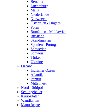
Benelux
Luxemburg
Malta
Niederlande
Norwegen
Österreich - Ungarn
Polen
Rumänien - Moldawien
Russland
Skandinavien
Spanien - Portugal
Schweden
Schweiz
Türkei
Ukraine
Ozeane
Indischer Ozean
Atlantik
Pazifik
Mittelmeer
Nord - Südpol
Seeungeheuer
Kuriositäten
Wandkarten
Manuskripte