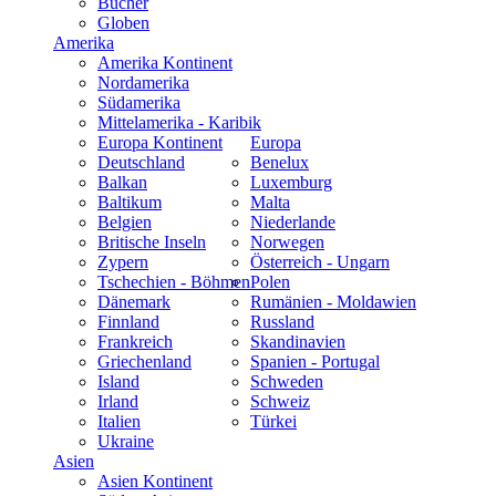
Bücher
Globen
Amerika
Amerika Kontinent
Nordamerika
Südamerika
Mittelamerika - Karibik
Europa Kontinent
Europa
Deutschland
Benelux
Balkan
Luxemburg
Baltikum
Malta
Belgien
Niederlande
Britische Inseln
Norwegen
Zypern
Österreich - Ungarn
Tschechien - Böhmen
Polen
Dänemark
Rumänien - Moldawien
Finnland
Russland
Frankreich
Skandinavien
Griechenland
Spanien - Portugal
Island
Schweden
Irland
Schweiz
Italien
Türkei
Ukraine
Asien
Asien Kontinent