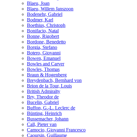
Blaeu, Joan
Blaeu, Willem Janszoon
Bodenehr, Gabriel
Bodmer, Karl
Boethius, Christoph
Bonifacio, Natal
Bonne, Rigobert
Bordone, Benedetto
Borgia, Stefano
Botero, Giovanni
Bowen, Emanuel
Bowles and Carver
Bowles, Thomas
Braun & Hogenberg
Breydenbach, Bernhard von
Brion de la Tour, Louis
British Admiralty
Bry, Theodor de
Bucelin, Gabriel
Buffon, G.-L. Leclerc de
Bünting, Heinrich
Bussemacher, Johann
Call, Pieter van
Camocio, Giovanni Francesco
Caoursin, Guillaume