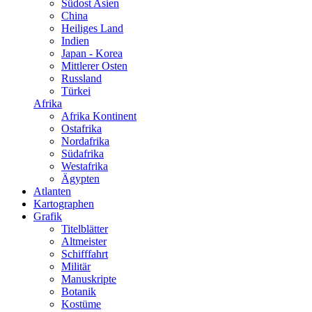
Südost Asien
China
Heiliges Land
Indien
Japan - Korea
Mittlerer Osten
Russland
Türkei
Afrika
Afrika Kontinent
Ostafrika
Nordafrika
Südafrika
Westafrika
Ägypten
Atlanten
Kartographen
Grafik
Titelblätter
Altmeister
Schifffahrt
Militär
Manuskripte
Botanik
Kostüme