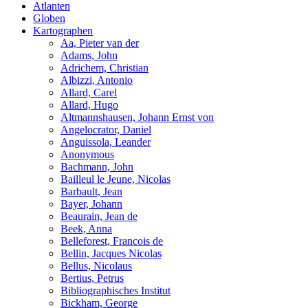
Atlanten
Globen
Kartographen
Aa, Pieter van der
Adams, John
Adrichem, Christian
Albizzi, Antonio
Allard, Carel
Allard, Hugo
Altmannshausen, Johann Ernst von
Angelocrator, Daniel
Anguissola, Leander
Anonymous
Bachmann, John
Bailleul le Jeune, Nicolas
Barbault, Jean
Bayer, Johann
Beaurain, Jean de
Beek, Anna
Belleforest, Francois de
Bellin, Jacques Nicolas
Bellus, Nicolaus
Bertius, Petrus
Bibliographisches Institut
Bickham, George