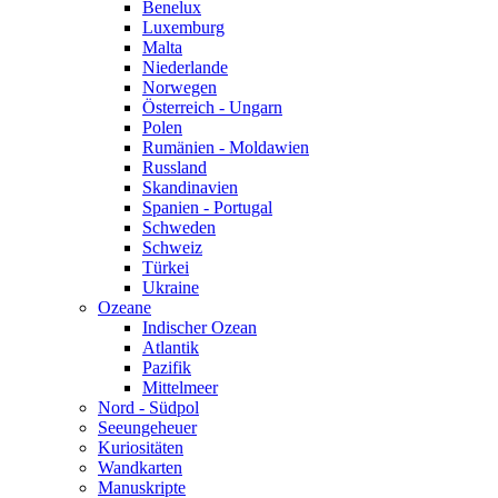
Benelux
Luxemburg
Malta
Niederlande
Norwegen
Österreich - Ungarn
Polen
Rumänien - Moldawien
Russland
Skandinavien
Spanien - Portugal
Schweden
Schweiz
Türkei
Ukraine
Ozeane
Indischer Ozean
Atlantik
Pazifik
Mittelmeer
Nord - Südpol
Seeungeheuer
Kuriositäten
Wandkarten
Manuskripte