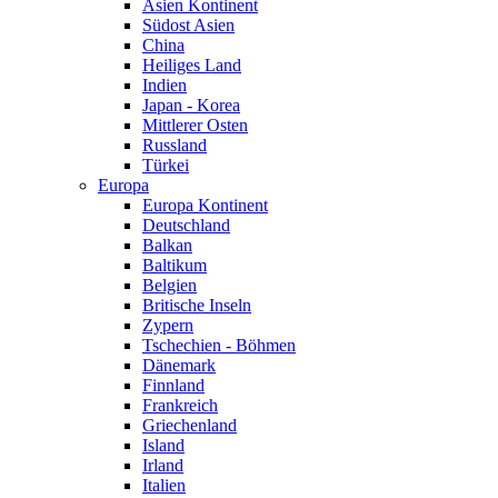
Asien Kontinent
Südost Asien
China
Heiliges Land
Indien
Japan - Korea
Mittlerer Osten
Russland
Türkei
Europa
Europa Kontinent
Deutschland
Balkan
Baltikum
Belgien
Britische Inseln
Zypern
Tschechien - Böhmen
Dänemark
Finnland
Frankreich
Griechenland
Island
Irland
Italien