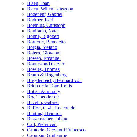
Blaeu, Joan
Blaeu, Willem Janszoon
Bodenehr, Gabriel
Bodmer, Karl
Boethius, Christoph
Bonifacio, Natal
Bonne, Rigobert
Bordone, Benedetto
Borgia, Stefano
Botero, Giovanni
Bowen, Emanuel
Bowles and Carver
Bowles, Thomas
Braun & Hogenberg
Breydenbach, Bernhard von
Brion de la Tour, Louis
British Admiralty
Bry, Theodor de
Bucelin, Gabriel
Buffon, G.-L. Leclerc de
Bünting, Heinrich
Bussemacher, Johann
Call, Pieter van
Camocio, Giovanni Francesco
Caoursin, Guillaume