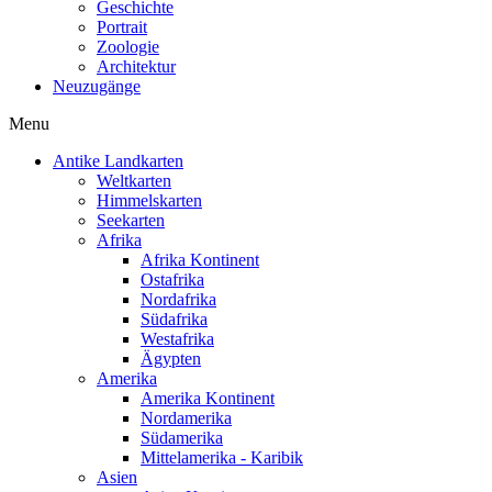
Geschichte
Portrait
Zoologie
Architektur
Neuzugänge
Menu
Antike Landkarten
Weltkarten
Himmelskarten
Seekarten
Afrika
Afrika Kontinent
Ostafrika
Nordafrika
Südafrika
Westafrika
Ägypten
Amerika
Amerika Kontinent
Nordamerika
Südamerika
Mittelamerika - Karibik
Asien