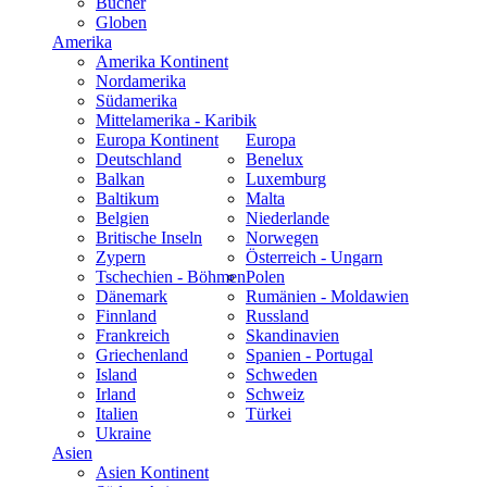
Bücher
Globen
Amerika
Amerika Kontinent
Nordamerika
Südamerika
Mittelamerika - Karibik
Europa Kontinent
Europa
Deutschland
Benelux
Balkan
Luxemburg
Baltikum
Malta
Belgien
Niederlande
Britische Inseln
Norwegen
Zypern
Österreich - Ungarn
Tschechien - Böhmen
Polen
Dänemark
Rumänien - Moldawien
Finnland
Russland
Frankreich
Skandinavien
Griechenland
Spanien - Portugal
Island
Schweden
Irland
Schweiz
Italien
Türkei
Ukraine
Asien
Asien Kontinent