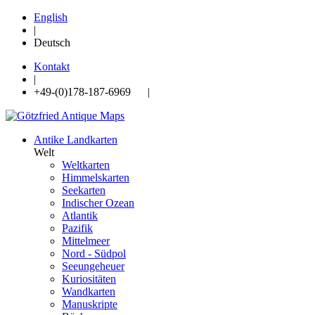
English
|
Deutsch
Kontakt
|
+49-(0)178-187-6969 |
Antike Landkarten
Welt
Weltkarten
Himmelskarten
Seekarten
Indischer Ozean
Atlantik
Pazifik
Mittelmeer
Nord - Südpol
Seeungeheuer
Kuriositäten
Wandkarten
Manuskripte