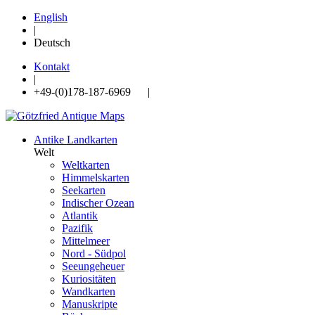
English
|
Deutsch
Kontakt
|
+49-(0)178-187-6969 |
Antike Landkarten
Welt
Weltkarten
Himmelskarten
Seekarten
Indischer Ozean
Atlantik
Pazifik
Mittelmeer
Nord - Südpol
Seeungeheuer
Kuriositäten
Wandkarten
Manuskripte