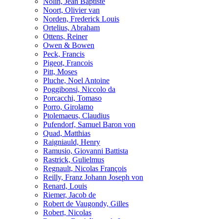
Nolin, Jean Baptiste
Noort, Olivier van
Norden, Frederick Louis
Ortelius, Abraham
Ottens, Reiner
Owen & Bowen
Peck, Francis
Pigeot, Francois
Pitt, Moses
Pluche, Noel Antoine
Poggibonsi, Niccolo da
Porcacchi, Tomaso
Porro, Girolamo
Ptolemaeus, Claudius
Pufendorf, Samuel Baron von
Quad, Matthias
Raigniauld, Henry
Ramusio, Giovanni Battista
Rastrick, Gulielmus
Regnault, Nicolas François
Reilly, Franz Johann Joseph von
Renard, Louis
Riemer, Jacob de
Robert de Vaugondy, Gilles
Robert, Nicolas