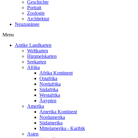
Geschichte
Portrait
Zoologie
Architektur
Neuzugänge
Menu
Antike Landkarten
Weltkarten
Himmelskarten
Seekarten
Afrika
Afrika Kontinent
Ostafrika
Nordafrika
Südafrika
Westafrika
Ägypten
Amerika
Amerika Kontinent
Nordamerika
Südamerika
Mittelamerika - Karibik
Asien