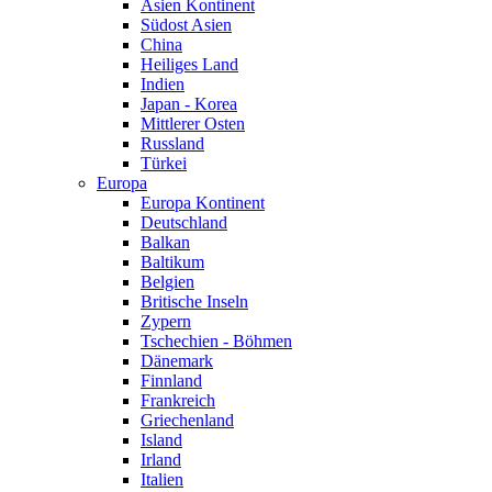
Asien Kontinent
Südost Asien
China
Heiliges Land
Indien
Japan - Korea
Mittlerer Osten
Russland
Türkei
Europa
Europa Kontinent
Deutschland
Balkan
Baltikum
Belgien
Britische Inseln
Zypern
Tschechien - Böhmen
Dänemark
Finnland
Frankreich
Griechenland
Island
Irland
Italien