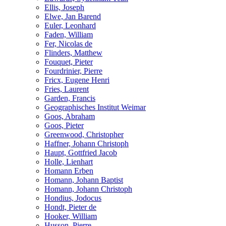
Ellis, Joseph
Elwe, Jan Barend
Euler, Leonhard
Faden, William
Fer, Nicolas de
Flinders, Matthew
Fouquet, Pieter
Fourdrinier, Pierre
Fricx, Eugene Henri
Fries, Laurent
Garden, Francis
Geographisches Institut Weimar
Goos, Abraham
Goos, Pieter
Greenwood, Christopher
Haffner, Johann Christoph
Haupt, Gottfried Jacob
Holle, Lienhart
Homann Erben
Homann, Johann Baptist
Homann, Johann Christoph
Hondius, Jodocus
Hondt, Pieter de
Hooker, William
Husson, Pierre