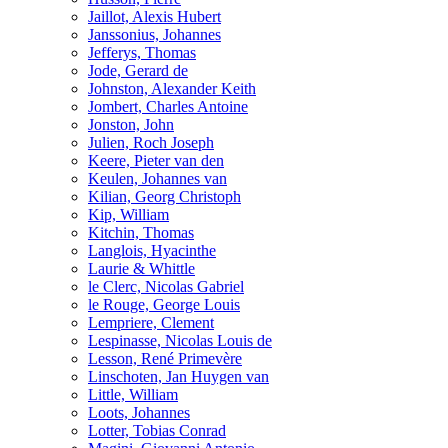
Jaillot, Alexis Hubert
Janssonius, Johannes
Jefferys, Thomas
Jode, Gerard de
Johnston, Alexander Keith
Jombert, Charles Antoine
Jonston, John
Julien, Roch Joseph
Keere, Pieter van den
Keulen, Johannes van
Kilian, Georg Christoph
Kip, William
Kitchin, Thomas
Langlois, Hyacinthe
Laurie & Whittle
le Clerc, Nicolas Gabriel
le Rouge, George Louis
Lempriere, Clement
Lespinasse, Nicolas Louis de
Lesson, René Primevère
Linschoten, Jan Huygen van
Little, William
Loots, Johannes
Lotter, Tobias Conrad