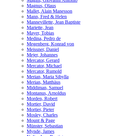
Magini, Giovanni Antonio
Magnus, Olaus
Mallet, Alain Manesson
Mann, Fred & Helen
Mannevillette, Jean Baptiste
Mariette, Jean
Mayer, Tobias
Medina, Pedro de
Megenberg, Konrad von
Meissner, Daniel
Mejer, Johannes
Mercator, Gerard
Mercator, Michael
Mercator, Rumold
Merian, Maria Sibylla
Merian, Matthäus
Middiman, Samuel
Montanus, Arnoldus
Morden, Robert
Mortier, David
Mortier, Pieter
Mosley, Charles
Mount & Page
Münster, Sebastian
Mynde, James