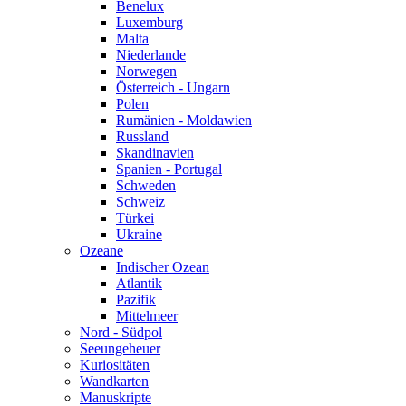
Benelux
Luxemburg
Malta
Niederlande
Norwegen
Österreich - Ungarn
Polen
Rumänien - Moldawien
Russland
Skandinavien
Spanien - Portugal
Schweden
Schweiz
Türkei
Ukraine
Ozeane
Indischer Ozean
Atlantik
Pazifik
Mittelmeer
Nord - Südpol
Seeungeheuer
Kuriositäten
Wandkarten
Manuskripte