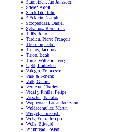
Stampioen, Jan Janszoon
Stieler, Adolf
Stockdale, John
Stöcklein, Joseph
Stoopendaal, Daniel
Sylvanus, Bernardus
Tallis, John
Tardieu, Pierre François
Thornton, John
Tirinus, Jacobus
Tirion, Isaak
Toms, William Henry
Ughi, Lodovico
Valegio, Francesco
Valk & Schenk
Valk, Gerard
Verneau, Charles
Vidal y Pinilla, Felipe
Visscher, Nicolas
Waghenaer, Lucas Janszoon
Waldseemüller, Martin
Weigel, Christoph
Weis, Franz Joseph
Wells, Edward
Whitbread, Josiah