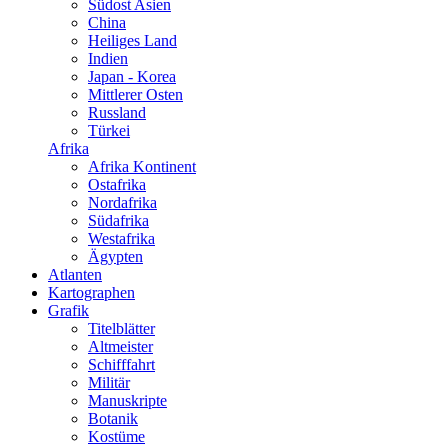
Südost Asien
China
Heiliges Land
Indien
Japan - Korea
Mittlerer Osten
Russland
Türkei
Afrika
Afrika Kontinent
Ostafrika
Nordafrika
Südafrika
Westafrika
Ägypten
Atlanten
Kartographen
Grafik
Titelblätter
Altmeister
Schifffahrt
Militär
Manuskripte
Botanik
Kostüme