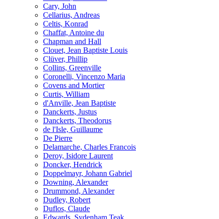
Cary, John
Cellarius, Andreas
Celtis, Konrad
Chaffat, Antoine du
Chapman and Hall
Clouet, Jean Baptiste Louis
Clüver, Phillip
Collins, Greenville
Coronelli, Vincenzo Maria
Covens and Mortier
Curtis, William
d'Anville, Jean Baptiste
Danckerts, Justus
Danckerts, Theodorus
de l'Isle, Guillaume
De Pierre
Delamarche, Charles Francois
Deroy, Isidore Laurent
Doncker, Hendrick
Doppelmayr, Johann Gabriel
Downing, Alexander
Drummond, Alexander
Dudley, Robert
Duflos, Claude
Edwards, Sydenham Teak