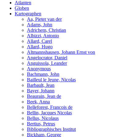
Atlanten
Globen
Kartographen
Aa, Pieter van der
Adams, John
Adrichem, Christian
Albizzi, Antonio
Allard, Carel
Allard, Hugo
Altmannshausen, Johann Ernst von
Angelocrator, Daniel
Anguissola, Leander
Anonymous
Bachmann, John
Bailleul le Jeune, Nicolas
Barbault, Jean
Bayer, Johann
Beaurain, Jean de
Beek, Anna
Belleforest, Francois de
Bellin, Jacques Nicolas
Bellus, Nicolaus
Bertius, Petrus
Bibliographisches Institut
Bickham, George