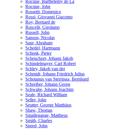
Rocque, Barthélemy de La
Rocque, John
Rossetti, Domenico
Rossi, Giovanni Giacomo
Roy, Bernard de
Ruscelli, Girolamo
Russell, John
Sanson, Nicolas
Saur, Abraham
Schedel, Hartmann
Schenk, Pieter
Scheuchzer, Johann Jakob
Schindelmayer, Carl Robert
Schley, Jakob van der
Schmidt, Johann Friedrich Julius
Schotanus van Sterringa, Bernhard
Schreiber, Johann Georg
Schwabe, Johann Joachim
Seale, Richard William
Seller, John
Seutter, George Matthäus
Shaw, Thomas
Smallegange, Mattheus
Smith, Charles
Speed, John