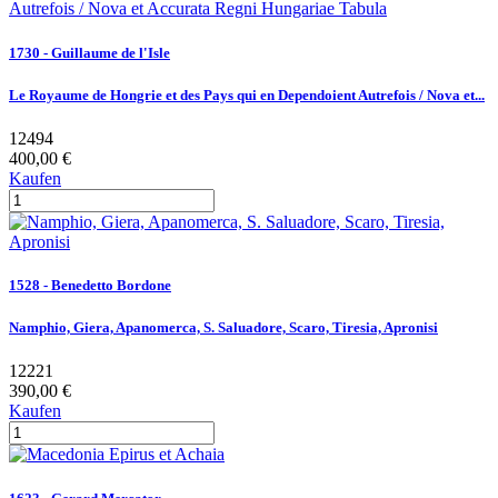
1730 - Guillaume de l'Isle
Le Royaume de Hongrie et des Pays qui en Dependoient Autrefois / Nova et...
12494
400,00 €
Kaufen
1528 - Benedetto Bordone
Namphio, Giera, Apanomerca, S. Saluadore, Scaro, Tiresia, Apronisi
12221
390,00 €
Kaufen