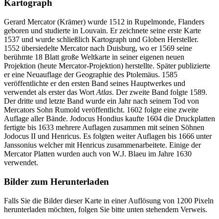
Kartograph
Gerard Mercator (Krämer) wurde 1512 in Rupelmonde, Flanders
geboren und studierte in Louvain. Er zeichnete seine erste Karte
1537 und wurde schließlich Kartograph und Globen Hersteller.
1552 übersiedelte Mercator nach Duisburg, wo er 1569 seine
berühmte 18 Blatt große Weltkarte in seiner eigenen neuen
Projektion (heute Mercator-Projektion) herstellte. Später publizierte
er eine Neuauflage der Geographie des Ptolemäus. 1585
veröffentlichte er den ersten Band seines Hauptwerkes und
verwendet als erster das Wort
Atlas
. Der zweite Band folgte 1589.
Der dritte und letzte Band wurde ein Jahr nach seinem Tod von
Mercators Sohn Rumold veröffentlicht. 1602 folgte eine zweite
Auflage aller Bände. Jodocus Hondius kaufte 1604 die Druckplatten
fertigte bis 1633 mehrere Auflagen zusammen mit seinen Söhnen
Jodocus II und Henricus. Es folgten weiter Auflagen bis 1666 unter
Janssonius welcher mit Henricus zusammenarbeitete. Einige der
Mercator Platten wurden auch von W.J. Blaeu im Jahre 1630
verwendet.
Bilder zum Herunterladen
Falls Sie die Bilder dieser Karte in einer Auflösung von 1200 Pixeln
herunterladen möchten, folgen Sie bitte unten stehendem Verweis.