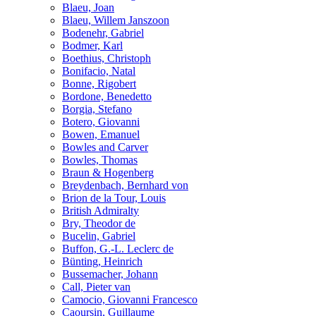
Blaeu, Joan
Blaeu, Willem Janszoon
Bodenehr, Gabriel
Bodmer, Karl
Boethius, Christoph
Bonifacio, Natal
Bonne, Rigobert
Bordone, Benedetto
Borgia, Stefano
Botero, Giovanni
Bowen, Emanuel
Bowles and Carver
Bowles, Thomas
Braun & Hogenberg
Breydenbach, Bernhard von
Brion de la Tour, Louis
British Admiralty
Bry, Theodor de
Bucelin, Gabriel
Buffon, G.-L. Leclerc de
Bünting, Heinrich
Bussemacher, Johann
Call, Pieter van
Camocio, Giovanni Francesco
Caoursin, Guillaume