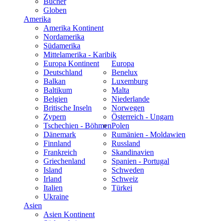
Bücher
Globen
Amerika
Amerika Kontinent
Nordamerika
Südamerika
Mittelamerika - Karibik
Europa Kontinent
Europa
Deutschland
Benelux
Balkan
Luxemburg
Baltikum
Malta
Belgien
Niederlande
Britische Inseln
Norwegen
Zypern
Österreich - Ungarn
Tschechien - Böhmen
Polen
Dänemark
Rumänien - Moldawien
Finnland
Russland
Frankreich
Skandinavien
Griechenland
Spanien - Portugal
Island
Schweden
Irland
Schweiz
Italien
Türkei
Ukraine
Asien
Asien Kontinent