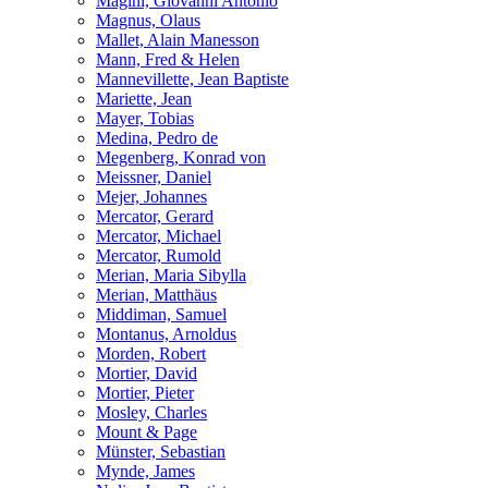
Magini, Giovanni Antonio
Magnus, Olaus
Mallet, Alain Manesson
Mann, Fred & Helen
Mannevillette, Jean Baptiste
Mariette, Jean
Mayer, Tobias
Medina, Pedro de
Megenberg, Konrad von
Meissner, Daniel
Mejer, Johannes
Mercator, Gerard
Mercator, Michael
Mercator, Rumold
Merian, Maria Sibylla
Merian, Matthäus
Middiman, Samuel
Montanus, Arnoldus
Morden, Robert
Mortier, David
Mortier, Pieter
Mosley, Charles
Mount & Page
Münster, Sebastian
Mynde, James