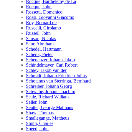
Rocque, Barthélemy de La
Rocque, John
Rossetti, Domenico
Rossi, Giovanni Giacomo
Roy, Bernard de
Ruscelli, Girolamo
Russell, John
Sanson, Nicolas
Saur, Abraham
Schedel, Hartmann
Schenk, Pieter
Scheuchzer, Johann Jakob
Schindelmayer, Carl Robert
Schley, Jakob van der
Schmidt, Johann Friedrich Julius
Schotanus van Sterringa, Bernhard
Schreiber, Johann Georg
Schwabe, Johann Joachim
Seale, Richard William
Seller, John
Seutter, George Matthäus
Shaw, Thomas
Smallegange, Mattheus
Smith, Charles
Speed, John