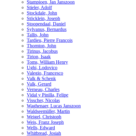
Stampioen, Jan Janszoon
Stieler, Adolf
Stockdale, John
Stöcklein, Joseph
Stoopendaal, Daniel
Sylvanus, Bernardus
Tallis, John
Tardieu, Pierre François
Thornton, John
Tirinus, Jacobus
Tirion, Isaak
Toms, William Henry
Ughi, Lodovico
Valegio, Francesco
Valk & Schenk
Valk, Gerard
Verneau, Charles
Vidal y Pinilla, Felipe
Visscher, Nicolas
Waghenaer, Lucas Janszoon
Waldseemüller, Martin
Weigel, Christoph
Weis, Franz Joseph
Wells, Edward
Whitbread, Josiah