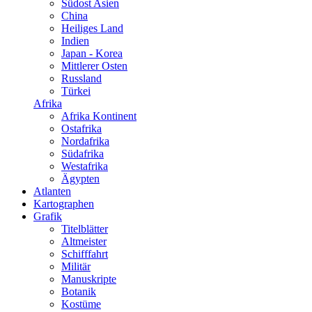
Südost Asien
China
Heiliges Land
Indien
Japan - Korea
Mittlerer Osten
Russland
Türkei
Afrika
Afrika Kontinent
Ostafrika
Nordafrika
Südafrika
Westafrika
Ägypten
Atlanten
Kartographen
Grafik
Titelblätter
Altmeister
Schifffahrt
Militär
Manuskripte
Botanik
Kostüme