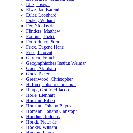
Ellis, Joseph
Elwe, Jan Barend
Euler, Leonhard
Faden, William
Fer, Nicolas de
Flinders, Matthew
Fouquet, Pieter
Fourdrinier, Pierre
Fricx, Eugene Henri
Fries, Laurent
Garden, Francis
Geographisches Institut Weimar
Goos, Abraham
Goos, Pieter
Greenwood, Christopher
Haffner, Johann Christoph
Haupt, Gottfried Jacob
Holle, Lienhart
Homann Erben
Homann, Johann Baptist
Homann, Johann Christoph
Hondius, Jodocus
Hondt, Pieter de
Hooker, William
Husson, Pierre