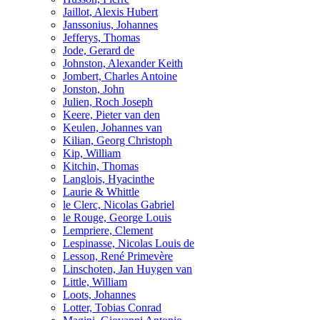
Jaillot, Alexis Hubert
Janssonius, Johannes
Jefferys, Thomas
Jode, Gerard de
Johnston, Alexander Keith
Jombert, Charles Antoine
Jonston, John
Julien, Roch Joseph
Keere, Pieter van den
Keulen, Johannes van
Kilian, Georg Christoph
Kip, William
Kitchin, Thomas
Langlois, Hyacinthe
Laurie & Whittle
le Clerc, Nicolas Gabriel
le Rouge, George Louis
Lempriere, Clement
Lespinasse, Nicolas Louis de
Lesson, René Primevère
Linschoten, Jan Huygen van
Little, William
Loots, Johannes
Lotter, Tobias Conrad