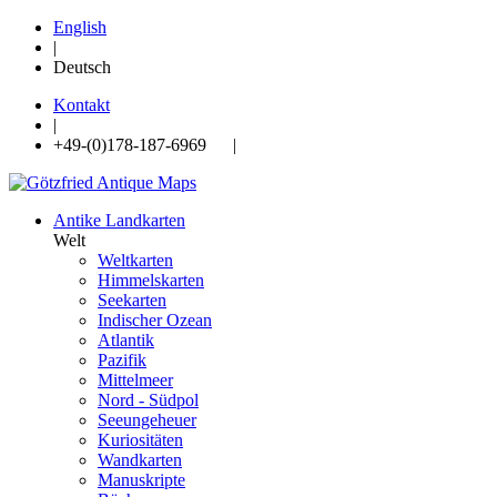
English
|
Deutsch
Kontakt
|
+49-(0)178-187-6969 |
Antike Landkarten
Welt
Weltkarten
Himmelskarten
Seekarten
Indischer Ozean
Atlantik
Pazifik
Mittelmeer
Nord - Südpol
Seeungeheuer
Kuriositäten
Wandkarten
Manuskripte