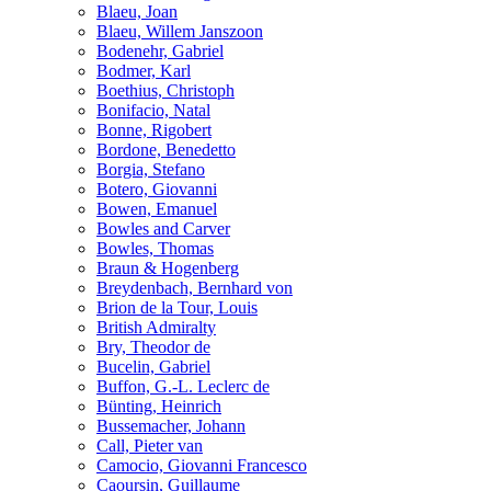
Blaeu, Joan
Blaeu, Willem Janszoon
Bodenehr, Gabriel
Bodmer, Karl
Boethius, Christoph
Bonifacio, Natal
Bonne, Rigobert
Bordone, Benedetto
Borgia, Stefano
Botero, Giovanni
Bowen, Emanuel
Bowles and Carver
Bowles, Thomas
Braun & Hogenberg
Breydenbach, Bernhard von
Brion de la Tour, Louis
British Admiralty
Bry, Theodor de
Bucelin, Gabriel
Buffon, G.-L. Leclerc de
Bünting, Heinrich
Bussemacher, Johann
Call, Pieter van
Camocio, Giovanni Francesco
Caoursin, Guillaume