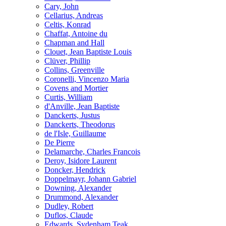
Cary, John
Cellarius, Andreas
Celtis, Konrad
Chaffat, Antoine du
Chapman and Hall
Clouet, Jean Baptiste Louis
Clüver, Phillip
Collins, Greenville
Coronelli, Vincenzo Maria
Covens and Mortier
Curtis, William
d'Anville, Jean Baptiste
Danckerts, Justus
Danckerts, Theodorus
de l'Isle, Guillaume
De Pierre
Delamarche, Charles Francois
Deroy, Isidore Laurent
Doncker, Hendrick
Doppelmayr, Johann Gabriel
Downing, Alexander
Drummond, Alexander
Dudley, Robert
Duflos, Claude
Edwards, Sydenham Teak