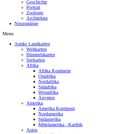
Geschichte
Portrait
Zoologie
Architektur
Neuzugänge
Menu
Antike Landkarten
Weltkarten
Himmelskarten
Seekarten
Afrika
Afrika Kontinent
Ostafrika
Nordafrika
Südafrika
Westafrika
Ägypten
Amerika
Amerika Kontinent
Nordamerika
Südamerika
Mittelamerika - Karibik
Asien