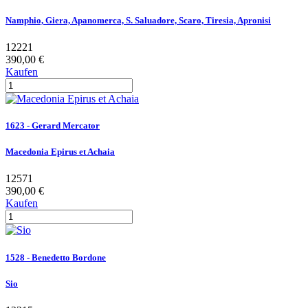
Namphio, Giera, Apanomerca, S. Saluadore, Scaro, Tiresia, Apronisi
12221
390,00 €
Kaufen
1623 - Gerard Mercator
Macedonia Epirus et Achaia
12571
390,00 €
Kaufen
1528 - Benedetto Bordone
Sio