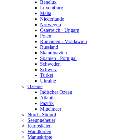
Benelux
Luxemburg
Malta
Niederlande
Norwegen
Österreich - Ungarn
Polen
Rumänien - Moldawien
Russland
Skandinavien
Spanien - Portugal
Schweden
Schweiz
Türkei
Ukraine
Ozeane
Indischer Ozean
Atlantik
Pazifik
Mittelmeer
Nord - Südpol
Seeungeheuer
Kuriositäten
Wandkarten
Manuskripte