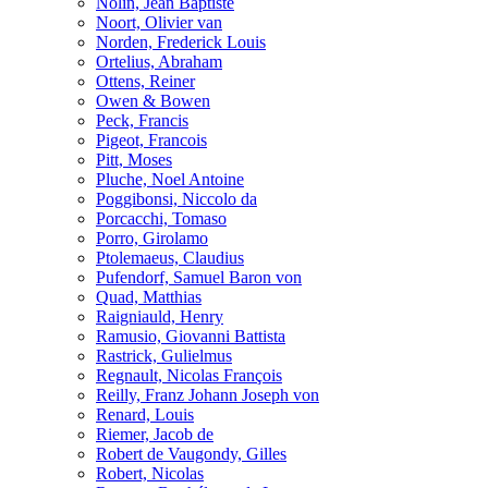
Nolin, Jean Baptiste
Noort, Olivier van
Norden, Frederick Louis
Ortelius, Abraham
Ottens, Reiner
Owen & Bowen
Peck, Francis
Pigeot, Francois
Pitt, Moses
Pluche, Noel Antoine
Poggibonsi, Niccolo da
Porcacchi, Tomaso
Porro, Girolamo
Ptolemaeus, Claudius
Pufendorf, Samuel Baron von
Quad, Matthias
Raigniauld, Henry
Ramusio, Giovanni Battista
Rastrick, Gulielmus
Regnault, Nicolas François
Reilly, Franz Johann Joseph von
Renard, Louis
Riemer, Jacob de
Robert de Vaugondy, Gilles
Robert, Nicolas