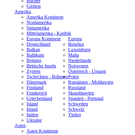
Bücher
Globen
Amerika
Amerika Kontinent
Nordamerika
Südamerika
Mittelamerika - Karibik
Europa Kontinent
Europa
Deutschland
Benelux
Balkan
Luxemburg
Baltikum
Malta
Belgien
Niederlande
Britische Inseln
Norwegen
Zypern
Österreich - Ungarn
Tschechien - Böhmen
Polen
Dänemark
Rumänien - Moldawien
Finnland
Russland
Frankreich
Skandinavien
Griechenland
Spanien - Portugal
Island
Schweden
Irland
Schweiz
Italien
Türkei
Ukraine
Asien
Asien Kontinent