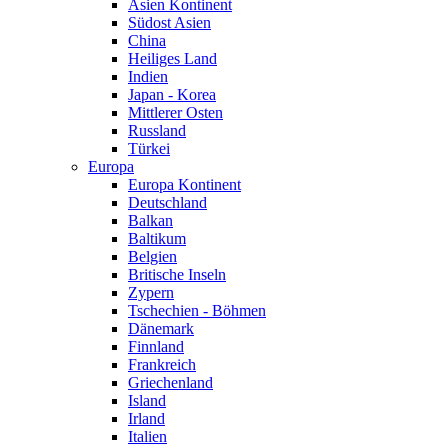
Asien Kontinent
Südost Asien
China
Heiliges Land
Indien
Japan - Korea
Mittlerer Osten
Russland
Türkei
Europa
Europa Kontinent
Deutschland
Balkan
Baltikum
Belgien
Britische Inseln
Zypern
Tschechien - Böhmen
Dänemark
Finnland
Frankreich
Griechenland
Island
Irland
Italien