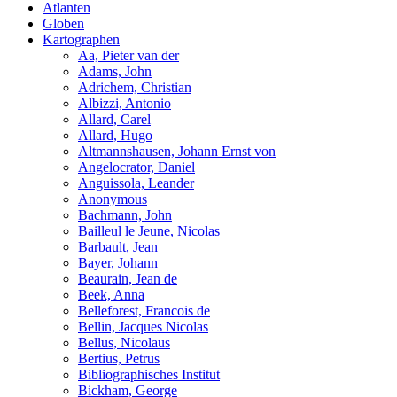
Atlanten
Globen
Kartographen
Aa, Pieter van der
Adams, John
Adrichem, Christian
Albizzi, Antonio
Allard, Carel
Allard, Hugo
Altmannshausen, Johann Ernst von
Angelocrator, Daniel
Anguissola, Leander
Anonymous
Bachmann, John
Bailleul le Jeune, Nicolas
Barbault, Jean
Bayer, Johann
Beaurain, Jean de
Beek, Anna
Belleforest, Francois de
Bellin, Jacques Nicolas
Bellus, Nicolaus
Bertius, Petrus
Bibliographisches Institut
Bickham, George