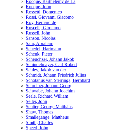
Rocque, Barthélemy de La
Rocque, John
Rossetti, Domenico
Rossi, Giovanni Giacomo
Roy, Bernard de
Ruscelli, Girolamo
Russell, John
Sanson, Nicolas
Saur, Abraham
Schedel, Hartmann
Schenk, Pieter
Scheuchzer, Johann Jakob
Schindelmayer, Carl Robert
Schley, Jakob van der
Schmidt, Johann Friedrich Julius
Schotanus van Sterringa, Bernhard
Schreiber, Johann Georg
Schwabe, Johann Joachim
Seale, Richard William
Seller, John
Seutter, George Matthäus
Shaw, Thomas
Smallegange, Mattheus
Smith, Charles
Speed, John