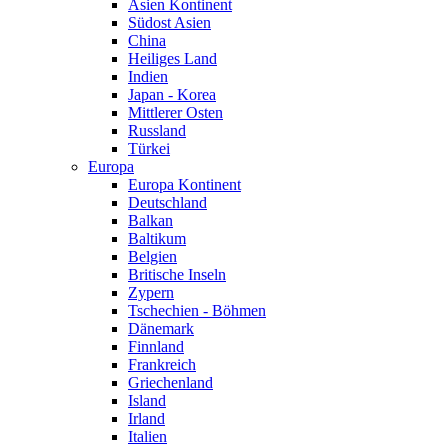
Asien Kontinent
Südost Asien
China
Heiliges Land
Indien
Japan - Korea
Mittlerer Osten
Russland
Türkei
Europa
Europa Kontinent
Deutschland
Balkan
Baltikum
Belgien
Britische Inseln
Zypern
Tschechien - Böhmen
Dänemark
Finnland
Frankreich
Griechenland
Island
Irland
Italien