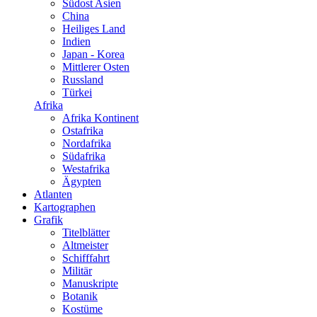
Südost Asien
China
Heiliges Land
Indien
Japan - Korea
Mittlerer Osten
Russland
Türkei
Afrika
Afrika Kontinent
Ostafrika
Nordafrika
Südafrika
Westafrika
Ägypten
Atlanten
Kartographen
Grafik
Titelblätter
Altmeister
Schifffahrt
Militär
Manuskripte
Botanik
Kostüme