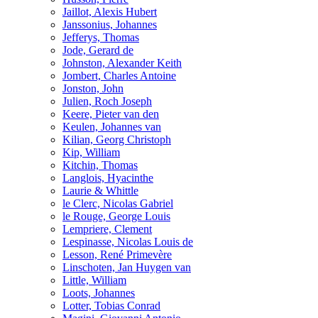
Jaillot, Alexis Hubert
Janssonius, Johannes
Jefferys, Thomas
Jode, Gerard de
Johnston, Alexander Keith
Jombert, Charles Antoine
Jonston, John
Julien, Roch Joseph
Keere, Pieter van den
Keulen, Johannes van
Kilian, Georg Christoph
Kip, William
Kitchin, Thomas
Langlois, Hyacinthe
Laurie & Whittle
le Clerc, Nicolas Gabriel
le Rouge, George Louis
Lempriere, Clement
Lespinasse, Nicolas Louis de
Lesson, René Primevère
Linschoten, Jan Huygen van
Little, William
Loots, Johannes
Lotter, Tobias Conrad