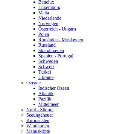
Benelux
Luxemburg
Malta
Niederlande
Norwegen
Österreich - Ungarn
Polen
Rumänien - Moldawien
Russland
Skandinavien
Spanien - Portugal
Schweden
Schweiz
Türkei
Ukraine
Ozeane
Indischer Ozean
Atlantik
Pazifik
Mittelmeer
Nord - Südpol
Seeungeheuer
Kuriositäten
Wandkarten
Manuskripte