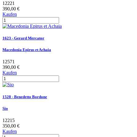
12221
390,00 €
Kaufen
1623 - Gerard Mercator
Macedonia Epirus et Achaia
12571
390,00 €
Kaufen
1528 - Benedetto Bordone
Sio
12215
350,00 €
Kaufen