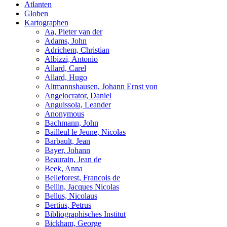
Atlanten
Globen
Kartographen
Aa, Pieter van der
Adams, John
Adrichem, Christian
Albizzi, Antonio
Allard, Carel
Allard, Hugo
Altmannshausen, Johann Ernst von
Angelocrator, Daniel
Anguissola, Leander
Anonymous
Bachmann, John
Bailleul le Jeune, Nicolas
Barbault, Jean
Bayer, Johann
Beaurain, Jean de
Beek, Anna
Belleforest, Francois de
Bellin, Jacques Nicolas
Bellus, Nicolaus
Bertius, Petrus
Bibliographisches Institut
Bickham, George