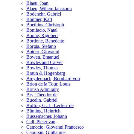
Blaeu, Joan
Blaeu, Willem Janszoon
Bodenehr, Gabriel
Bodmer, Karl
Boethius, Christoph
Bonifacio, Natal
Bonne, Rigobert
Bordone, Benedetto
Borgia, Stefano
Botero, Giovanni
Bowen, Emanuel
Bowles and Carver
Bowles, Thomas
Braun & Hogenberg
Breydenbach, Bernhard von
Brion de la Tour, Louis
British Admiralty
Bry, Theodor de
Bucelin, Gabriel
Buffon, G.-L. Leclerc de
Bünting, Heinrich
Bussemacher, Johann
Call, Pieter van
Camocio, Giovanni Francesco
Caoursin, Guillaume