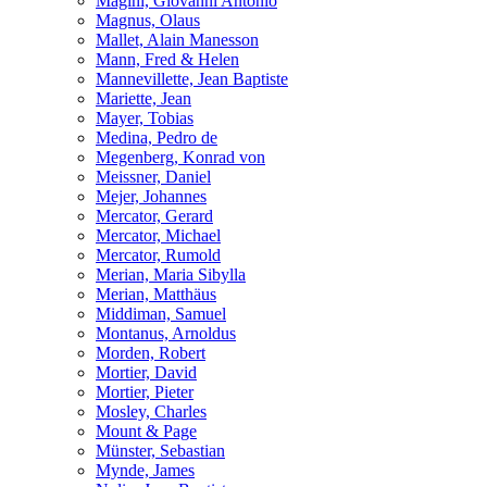
Magini, Giovanni Antonio
Magnus, Olaus
Mallet, Alain Manesson
Mann, Fred & Helen
Mannevillette, Jean Baptiste
Mariette, Jean
Mayer, Tobias
Medina, Pedro de
Megenberg, Konrad von
Meissner, Daniel
Mejer, Johannes
Mercator, Gerard
Mercator, Michael
Mercator, Rumold
Merian, Maria Sibylla
Merian, Matthäus
Middiman, Samuel
Montanus, Arnoldus
Morden, Robert
Mortier, David
Mortier, Pieter
Mosley, Charles
Mount & Page
Münster, Sebastian
Mynde, James