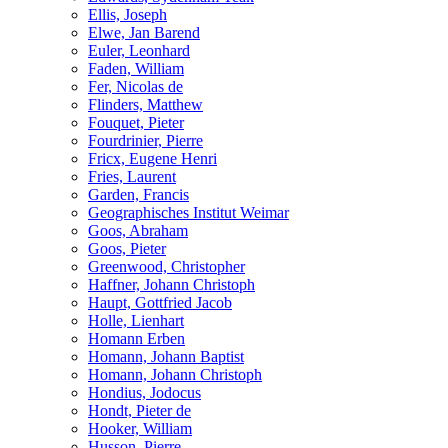
Ellis, Joseph
Elwe, Jan Barend
Euler, Leonhard
Faden, William
Fer, Nicolas de
Flinders, Matthew
Fouquet, Pieter
Fourdrinier, Pierre
Fricx, Eugene Henri
Fries, Laurent
Garden, Francis
Geographisches Institut Weimar
Goos, Abraham
Goos, Pieter
Greenwood, Christopher
Haffner, Johann Christoph
Haupt, Gottfried Jacob
Holle, Lienhart
Homann Erben
Homann, Johann Baptist
Homann, Johann Christoph
Hondius, Jodocus
Hondt, Pieter de
Hooker, William
Husson, Pierre