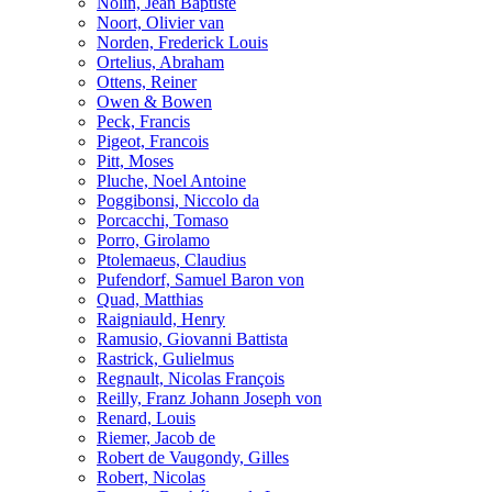
Nolin, Jean Baptiste
Noort, Olivier van
Norden, Frederick Louis
Ortelius, Abraham
Ottens, Reiner
Owen & Bowen
Peck, Francis
Pigeot, Francois
Pitt, Moses
Pluche, Noel Antoine
Poggibonsi, Niccolo da
Porcacchi, Tomaso
Porro, Girolamo
Ptolemaeus, Claudius
Pufendorf, Samuel Baron von
Quad, Matthias
Raigniauld, Henry
Ramusio, Giovanni Battista
Rastrick, Gulielmus
Regnault, Nicolas François
Reilly, Franz Johann Joseph von
Renard, Louis
Riemer, Jacob de
Robert de Vaugondy, Gilles
Robert, Nicolas