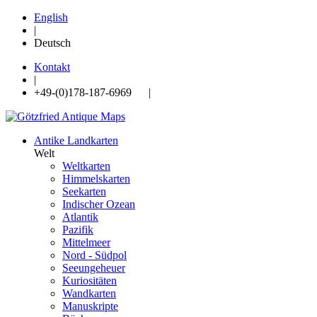
English
|
Deutsch
Kontakt
|
+49-(0)178-187-6969 |
Antike Landkarten
Welt
Weltkarten
Himmelskarten
Seekarten
Indischer Ozean
Atlantik
Pazifik
Mittelmeer
Nord - Südpol
Seeungeheuer
Kuriositäten
Wandkarten
Manuskripte