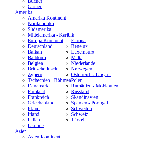
Bücher
Globen
Amerika
Amerika Kontinent
Nordamerika
Südamerika
Mittelamerika - Karibik
Europa Kontinent
Europa
Deutschland
Benelux
Balkan
Luxemburg
Baltikum
Malta
Belgien
Niederlande
Britische Inseln
Norwegen
Zypern
Österreich - Ungarn
Tschechien - Böhmen
Polen
Dänemark
Rumänien - Moldawien
Finnland
Russland
Frankreich
Skandinavien
Griechenland
Spanien - Portugal
Island
Schweden
Irland
Schweiz
Italien
Türkei
Ukraine
Asien
Asien Kontinent