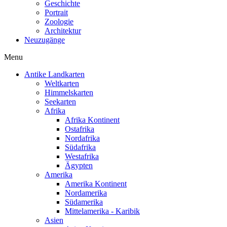
Geschichte
Portrait
Zoologie
Architektur
Neuzugänge
Menu
Antike Landkarten
Weltkarten
Himmelskarten
Seekarten
Afrika
Afrika Kontinent
Ostafrika
Nordafrika
Südafrika
Westafrika
Ägypten
Amerika
Amerika Kontinent
Nordamerika
Südamerika
Mittelamerika - Karibik
Asien