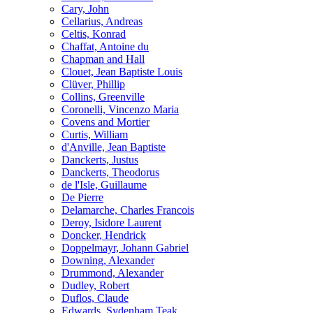
Cary, John
Cellarius, Andreas
Celtis, Konrad
Chaffat, Antoine du
Chapman and Hall
Clouet, Jean Baptiste Louis
Clüver, Phillip
Collins, Greenville
Coronelli, Vincenzo Maria
Covens and Mortier
Curtis, William
d'Anville, Jean Baptiste
Danckerts, Justus
Danckerts, Theodorus
de l'Isle, Guillaume
De Pierre
Delamarche, Charles Francois
Deroy, Isidore Laurent
Doncker, Hendrick
Doppelmayr, Johann Gabriel
Downing, Alexander
Drummond, Alexander
Dudley, Robert
Duflos, Claude
Edwards, Sydenham Teak