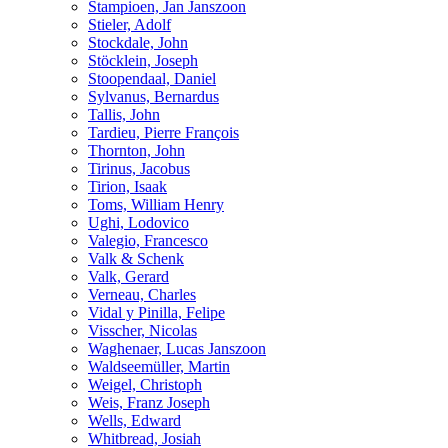
Stampioen, Jan Janszoon
Stieler, Adolf
Stockdale, John
Stöcklein, Joseph
Stoopendaal, Daniel
Sylvanus, Bernardus
Tallis, John
Tardieu, Pierre François
Thornton, John
Tirinus, Jacobus
Tirion, Isaak
Toms, William Henry
Ughi, Lodovico
Valegio, Francesco
Valk & Schenk
Valk, Gerard
Verneau, Charles
Vidal y Pinilla, Felipe
Visscher, Nicolas
Waghenaer, Lucas Janszoon
Waldseemüller, Martin
Weigel, Christoph
Weis, Franz Joseph
Wells, Edward
Whitbread, Josiah