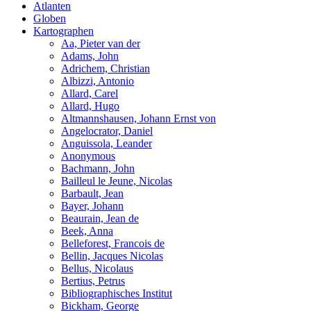
Atlanten
Globen
Kartographen
Aa, Pieter van der
Adams, John
Adrichem, Christian
Albizzi, Antonio
Allard, Carel
Allard, Hugo
Altmannshausen, Johann Ernst von
Angelocrator, Daniel
Anguissola, Leander
Anonymous
Bachmann, John
Bailleul le Jeune, Nicolas
Barbault, Jean
Bayer, Johann
Beaurain, Jean de
Beek, Anna
Belleforest, Francois de
Bellin, Jacques Nicolas
Bellus, Nicolaus
Bertius, Petrus
Bibliographisches Institut
Bickham, George