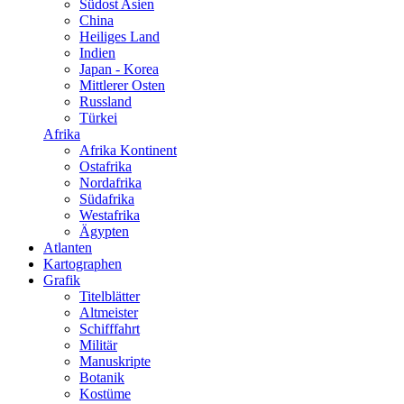
Südost Asien
China
Heiliges Land
Indien
Japan - Korea
Mittlerer Osten
Russland
Türkei
Afrika
Afrika Kontinent
Ostafrika
Nordafrika
Südafrika
Westafrika
Ägypten
Atlanten
Kartographen
Grafik
Titelblätter
Altmeister
Schifffahrt
Militär
Manuskripte
Botanik
Kostüme