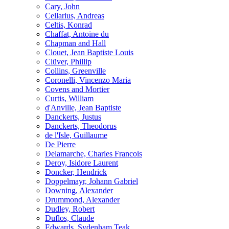
Cary, John
Cellarius, Andreas
Celtis, Konrad
Chaffat, Antoine du
Chapman and Hall
Clouet, Jean Baptiste Louis
Clüver, Phillip
Collins, Greenville
Coronelli, Vincenzo Maria
Covens and Mortier
Curtis, William
d'Anville, Jean Baptiste
Danckerts, Justus
Danckerts, Theodorus
de l'Isle, Guillaume
De Pierre
Delamarche, Charles Francois
Deroy, Isidore Laurent
Doncker, Hendrick
Doppelmayr, Johann Gabriel
Downing, Alexander
Drummond, Alexander
Dudley, Robert
Duflos, Claude
Edwards, Sydenham Teak