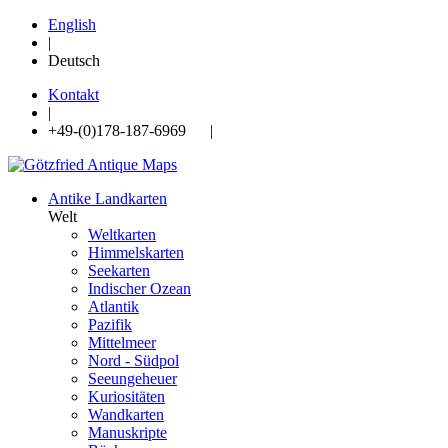
English
|
Deutsch
Kontakt
|
+49-(0)178-187-6969 |
Antike Landkarten
Welt
Weltkarten
Himmelskarten
Seekarten
Indischer Ozean
Atlantik
Pazifik
Mittelmeer
Nord - Südpol
Seeungeheuer
Kuriositäten
Wandkarten
Manuskripte