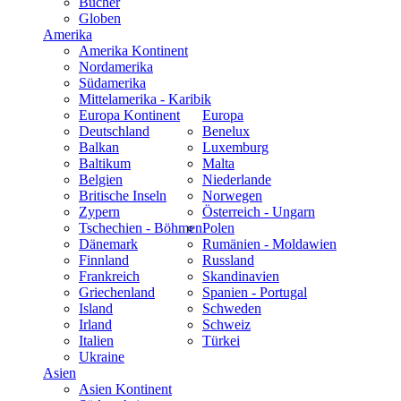
Bücher
Globen
Amerika
Amerika Kontinent
Nordamerika
Südamerika
Mittelamerika - Karibik
Europa Kontinent
Europa
Deutschland
Benelux
Balkan
Luxemburg
Baltikum
Malta
Belgien
Niederlande
Britische Inseln
Norwegen
Zypern
Österreich - Ungarn
Tschechien - Böhmen
Polen
Dänemark
Rumänien - Moldawien
Finnland
Russland
Frankreich
Skandinavien
Griechenland
Spanien - Portugal
Island
Schweden
Irland
Schweiz
Italien
Türkei
Ukraine
Asien
Asien Kontinent