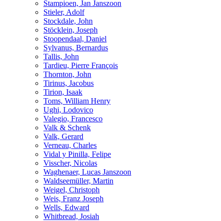
Stampioen, Jan Janszoon
Stieler, Adolf
Stockdale, John
Stöcklein, Joseph
Stoopendaal, Daniel
Sylvanus, Bernardus
Tallis, John
Tardieu, Pierre François
Thornton, John
Tirinus, Jacobus
Tirion, Isaak
Toms, William Henry
Ughi, Lodovico
Valegio, Francesco
Valk & Schenk
Valk, Gerard
Verneau, Charles
Vidal y Pinilla, Felipe
Visscher, Nicolas
Waghenaer, Lucas Janszoon
Waldseemüller, Martin
Weigel, Christoph
Weis, Franz Joseph
Wells, Edward
Whitbread, Josiah