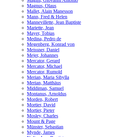
Magini, Giovanni Antonio
Magnus, Olaus
Mallet, Alain Manesson
Mann, Fred & Helen
Mannevillette, Jean Baptiste
Mariette, Jean
Mayer, Tobias
Medina, Pedro de
Megenberg, Konrad von
Meissner, Daniel
Mejer, Johannes
Mercator, Gerard
Mercator, Michael
Mercator, Rumold
Merian, Maria Sibylla
Merian, Matthäus
Middiman, Samuel
Montanus, Arnoldus
Morden, Robert
Mortier, David
Mortier, Pieter
Mosley, Charles
Mount & Page
Münster, Sebastian
Mynde, James