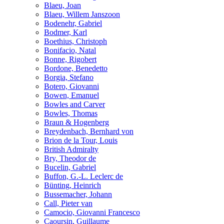
Blaeu, Joan
Blaeu, Willem Janszoon
Bodenehr, Gabriel
Bodmer, Karl
Boethius, Christoph
Bonifacio, Natal
Bonne, Rigobert
Bordone, Benedetto
Borgia, Stefano
Botero, Giovanni
Bowen, Emanuel
Bowles and Carver
Bowles, Thomas
Braun & Hogenberg
Breydenbach, Bernhard von
Brion de la Tour, Louis
British Admiralty
Bry, Theodor de
Bucelin, Gabriel
Buffon, G.-L. Leclerc de
Bünting, Heinrich
Bussemacher, Johann
Call, Pieter van
Camocio, Giovanni Francesco
Caoursin, Guillaume