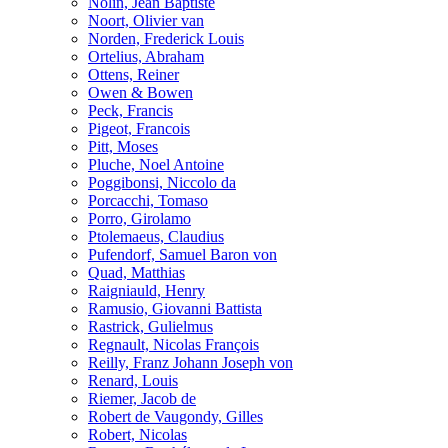
Nolin, Jean Baptiste
Noort, Olivier van
Norden, Frederick Louis
Ortelius, Abraham
Ottens, Reiner
Owen & Bowen
Peck, Francis
Pigeot, Francois
Pitt, Moses
Pluche, Noel Antoine
Poggibonsi, Niccolo da
Porcacchi, Tomaso
Porro, Girolamo
Ptolemaeus, Claudius
Pufendorf, Samuel Baron von
Quad, Matthias
Raigniauld, Henry
Ramusio, Giovanni Battista
Rastrick, Gulielmus
Regnault, Nicolas François
Reilly, Franz Johann Joseph von
Renard, Louis
Riemer, Jacob de
Robert de Vaugondy, Gilles
Robert, Nicolas