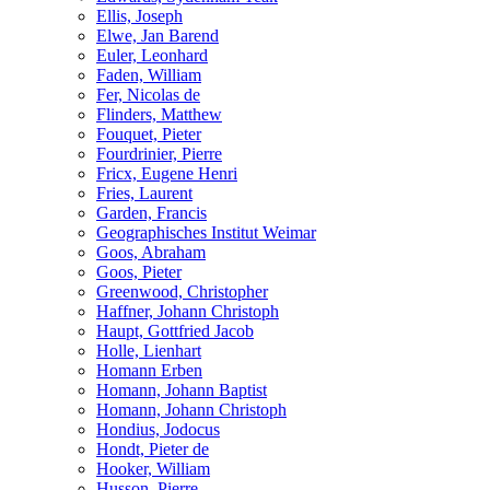
Ellis, Joseph
Elwe, Jan Barend
Euler, Leonhard
Faden, William
Fer, Nicolas de
Flinders, Matthew
Fouquet, Pieter
Fourdrinier, Pierre
Fricx, Eugene Henri
Fries, Laurent
Garden, Francis
Geographisches Institut Weimar
Goos, Abraham
Goos, Pieter
Greenwood, Christopher
Haffner, Johann Christoph
Haupt, Gottfried Jacob
Holle, Lienhart
Homann Erben
Homann, Johann Baptist
Homann, Johann Christoph
Hondius, Jodocus
Hondt, Pieter de
Hooker, William
Husson, Pierre