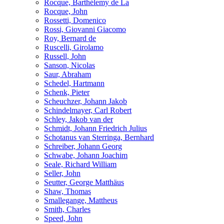
Rocque, Barthélemy de La
Rocque, John
Rossetti, Domenico
Rossi, Giovanni Giacomo
Roy, Bernard de
Ruscelli, Girolamo
Russell, John
Sanson, Nicolas
Saur, Abraham
Schedel, Hartmann
Schenk, Pieter
Scheuchzer, Johann Jakob
Schindelmayer, Carl Robert
Schley, Jakob van der
Schmidt, Johann Friedrich Julius
Schotanus van Sterringa, Bernhard
Schreiber, Johann Georg
Schwabe, Johann Joachim
Seale, Richard William
Seller, John
Seutter, George Matthäus
Shaw, Thomas
Smallegange, Mattheus
Smith, Charles
Speed, John