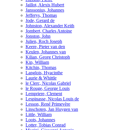
Jaillot, Alexis Hubert
Janssonius, Johannes
Jefferys, Thomas
Jode, Gerard de
Johnston, Alexander Keith
Jombert, Charles Antoine
Jonston, John
Julien, Roch Joseph
Keere, Pieter van den
Keulen, Johannes van
Kilian, Georg Christoph
Kip, William
Kitchin, Thomas
Langlois, Hyacinthe
Laurie & Whittle
le Clerc, Nicolas Gabriel
le Rouge, George Louis
Lempriere, Clement
Lespinasse, Nicolas Louis de
Lesson, René Primevère
Linschoten, Jan Huygen van
Little, William
Loots, Johannes
Lotter, Tobias Conrad