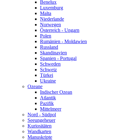
Benelux
Luxemburg
Malta
Niederlande
Norwegen
Österreich - Ungarn
Polen
Rumänien - Moldawien
Russland
Skandinavien
Spanien - Portugal
Schweden
Schweiz
Türkei
Ukraine
Ozeane
Indischer Ozean
Atlantik
Pazifik
Mittelmeer
Nord - Südpol
Seeungeheuer
Kuriositäten
Wandkarten
Manuskripte