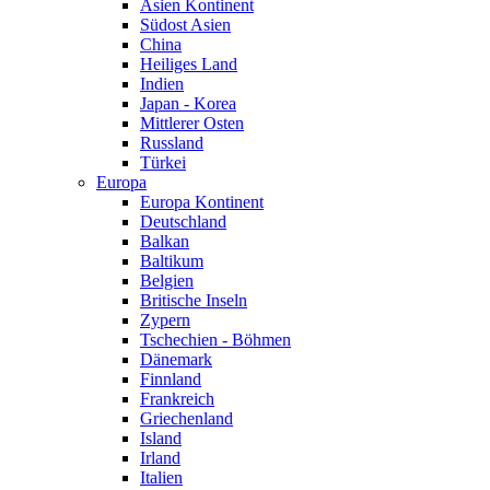
Asien Kontinent
Südost Asien
China
Heiliges Land
Indien
Japan - Korea
Mittlerer Osten
Russland
Türkei
Europa
Europa Kontinent
Deutschland
Balkan
Baltikum
Belgien
Britische Inseln
Zypern
Tschechien - Böhmen
Dänemark
Finnland
Frankreich
Griechenland
Island
Irland
Italien