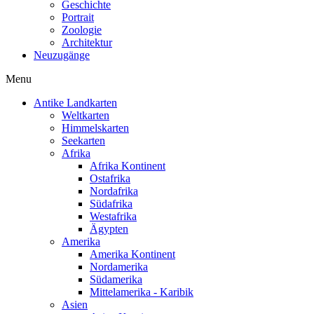
Geschichte
Portrait
Zoologie
Architektur
Neuzugänge
Menu
Antike Landkarten
Weltkarten
Himmelskarten
Seekarten
Afrika
Afrika Kontinent
Ostafrika
Nordafrika
Südafrika
Westafrika
Ägypten
Amerika
Amerika Kontinent
Nordamerika
Südamerika
Mittelamerika - Karibik
Asien