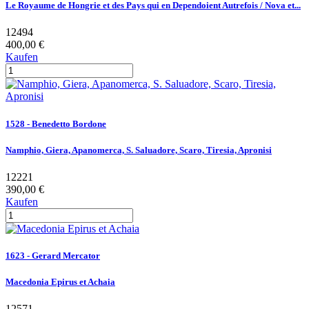
Le Royaume de Hongrie et des Pays qui en Dependoient Autrefois / Nova et...
12494
400,00 €
Kaufen
1528 - Benedetto Bordone
Namphio, Giera, Apanomerca, S. Saluadore, Scaro, Tiresia, Apronisi
12221
390,00 €
Kaufen
1623 - Gerard Mercator
Macedonia Epirus et Achaia
12571