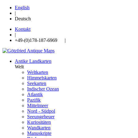
English
|
Deutsch
Kontakt
|
+49-(0)178-187-6969 |
Antike Landkarten
Welt
Weltkarten
Himmelskarten
Seekarten
Indischer Ozean
Atlantik
Pazifik
Mittelmeer
Nord - Südpol
Seeungeheuer
Kuriositäten
Wandkarten
Manuskripte