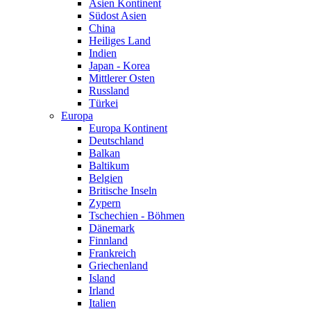
Asien Kontinent
Südost Asien
China
Heiliges Land
Indien
Japan - Korea
Mittlerer Osten
Russland
Türkei
Europa
Europa Kontinent
Deutschland
Balkan
Baltikum
Belgien
Britische Inseln
Zypern
Tschechien - Böhmen
Dänemark
Finnland
Frankreich
Griechenland
Island
Irland
Italien