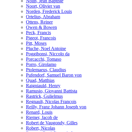
Nolin, Jean Baptiste
Noort, Olivier van
Norden, Frederick Louis
Ortelius, Abraham
Ottens, Reiner
Owen & Bowen
Peck, Francis
Pigeot, Francois
Pitt, Moses
Pluche, Noel Antoine
Poggibonsi, Niccolo da
Porcacchi, Tomaso
Porro, Girolamo
Ptolemaeus, Claudius
Pufendorf, Samuel Baron von
Quad, Matthias
Raigniauld, Henry
Ramusio, Giovanni Battista
Rastrick, Gulielmus
Regnault, Nicolas François
Reilly, Franz Johann Joseph von
Renard, Louis
Riemer, Jacob de
Robert de Vaugondy, Gilles
Robert, Nicolas