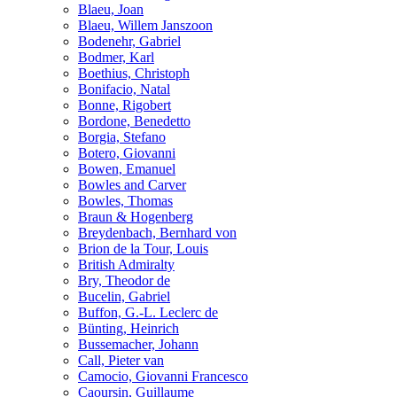
Blaeu, Joan
Blaeu, Willem Janszoon
Bodenehr, Gabriel
Bodmer, Karl
Boethius, Christoph
Bonifacio, Natal
Bonne, Rigobert
Bordone, Benedetto
Borgia, Stefano
Botero, Giovanni
Bowen, Emanuel
Bowles and Carver
Bowles, Thomas
Braun & Hogenberg
Breydenbach, Bernhard von
Brion de la Tour, Louis
British Admiralty
Bry, Theodor de
Bucelin, Gabriel
Buffon, G.-L. Leclerc de
Bünting, Heinrich
Bussemacher, Johann
Call, Pieter van
Camocio, Giovanni Francesco
Caoursin, Guillaume