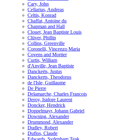
Cary, John
Cellarius, Andreas
Celtis, Konrad
Chaffat, Antoine du
Chapman and Hall
Clouet, Jean Baptiste Louis
Clüver, Phillip
Collins, Greenville
Coronelli, Vincenzo Maria
Covens and Mortier
Curtis, William
d'Anville, Jean Baptiste
Danckerts, Justus
Danckerts, Theodorus
de l'Isle, Guillaume
De Pierre
Delamarche, Charles Francois
Deroy, Isidore Laurent
Doncker, Hendrick
Doppelmayr, Johann Gabriel
Downing, Alexander
Drummond, Alexander
Dudley, Robert
Duflos, Claude
Edwards, Sydenham Teak