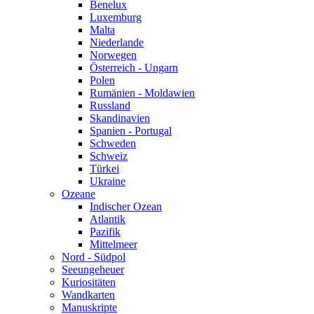
Benelux
Luxemburg
Malta
Niederlande
Norwegen
Österreich - Ungarn
Polen
Rumänien - Moldawien
Russland
Skandinavien
Spanien - Portugal
Schweden
Schweiz
Türkei
Ukraine
Ozeane
Indischer Ozean
Atlantik
Pazifik
Mittelmeer
Nord - Südpol
Seeungeheuer
Kuriositäten
Wandkarten
Manuskripte