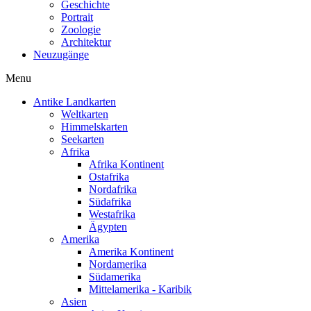
Geschichte
Portrait
Zoologie
Architektur
Neuzugänge
Menu
Antike Landkarten
Weltkarten
Himmelskarten
Seekarten
Afrika
Afrika Kontinent
Ostafrika
Nordafrika
Südafrika
Westafrika
Ägypten
Amerika
Amerika Kontinent
Nordamerika
Südamerika
Mittelamerika - Karibik
Asien