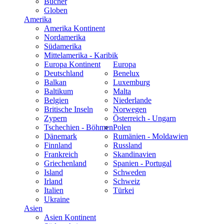
Bücher
Globen
Amerika
Amerika Kontinent
Nordamerika
Südamerika
Mittelamerika - Karibik
Europa Kontinent
Europa
Deutschland
Benelux
Balkan
Luxemburg
Baltikum
Malta
Belgien
Niederlande
Britische Inseln
Norwegen
Zypern
Österreich - Ungarn
Tschechien - Böhmen
Polen
Dänemark
Rumänien - Moldawien
Finnland
Russland
Frankreich
Skandinavien
Griechenland
Spanien - Portugal
Island
Schweden
Irland
Schweiz
Italien
Türkei
Ukraine
Asien
Asien Kontinent