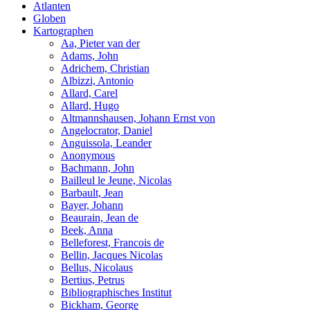
Atlanten
Globen
Kartographen
Aa, Pieter van der
Adams, John
Adrichem, Christian
Albizzi, Antonio
Allard, Carel
Allard, Hugo
Altmannshausen, Johann Ernst von
Angelocrator, Daniel
Anguissola, Leander
Anonymous
Bachmann, John
Bailleul le Jeune, Nicolas
Barbault, Jean
Bayer, Johann
Beaurain, Jean de
Beek, Anna
Belleforest, Francois de
Bellin, Jacques Nicolas
Bellus, Nicolaus
Bertius, Petrus
Bibliographisches Institut
Bickham, George