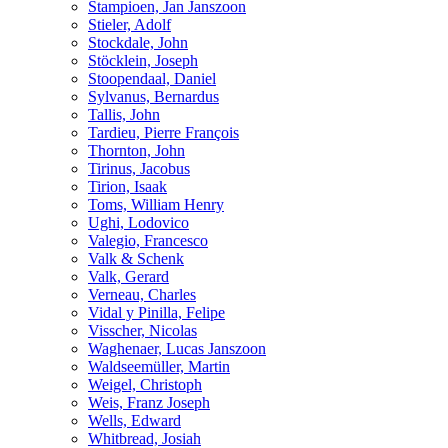
Stampioen, Jan Janszoon
Stieler, Adolf
Stockdale, John
Stöcklein, Joseph
Stoopendaal, Daniel
Sylvanus, Bernardus
Tallis, John
Tardieu, Pierre François
Thornton, John
Tirinus, Jacobus
Tirion, Isaak
Toms, William Henry
Ughi, Lodovico
Valegio, Francesco
Valk & Schenk
Valk, Gerard
Verneau, Charles
Vidal y Pinilla, Felipe
Visscher, Nicolas
Waghenaer, Lucas Janszoon
Waldseemüller, Martin
Weigel, Christoph
Weis, Franz Joseph
Wells, Edward
Whitbread, Josiah