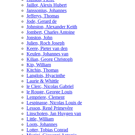
Jaillot, Alexis Hubert
Janssonius, Johannes
Jefferys, Thomas
Jode, Gerard de
Johnston, Alexander Keith
Jombert, Charles Antoine
Jonston, John
Julien, Roch Joseph
Keere, Pieter van den
Keulen, Johannes van
Kilian, Georg Christoph
Kip, William
Kitchin, Thomas
Langlois, Hyacinthe
Laurie & Whittle
le Clerc, Nicolas Gabriel
le Rouge, George Louis
Lempriere, Clement
Lespinasse, Nicolas Louis de
Lesson, René Primevère
Linschoten, Jan Huygen van
Little, William
Loots, Johannes
Lotter, Tobias Conrad