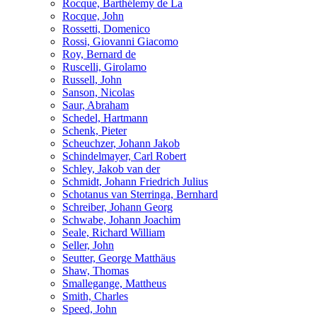
Rocque, Barthélemy de La
Rocque, John
Rossetti, Domenico
Rossi, Giovanni Giacomo
Roy, Bernard de
Ruscelli, Girolamo
Russell, John
Sanson, Nicolas
Saur, Abraham
Schedel, Hartmann
Schenk, Pieter
Scheuchzer, Johann Jakob
Schindelmayer, Carl Robert
Schley, Jakob van der
Schmidt, Johann Friedrich Julius
Schotanus van Sterringa, Bernhard
Schreiber, Johann Georg
Schwabe, Johann Joachim
Seale, Richard William
Seller, John
Seutter, George Matthäus
Shaw, Thomas
Smallegange, Mattheus
Smith, Charles
Speed, John