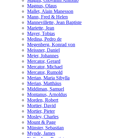
Magini, Giovanni Antonio
Magnus, Olaus
Mallet, Alain Manesson
Mann, Fred & Helen
Mannevillette, Jean Baptiste
Mariette, Jean
Mayer, Tobias
Medina, Pedro de
Megenberg, Konrad von
Meissner, Daniel
Mejer, Johannes
Mercator, Gerard
Mercator, Michael
Mercator, Rumold
Merian, Maria Sibylla
Merian, Matthäus
Middiman, Samuel
Montanus, Arnoldus
Morden, Robert
Mortier, David
Mortier, Pieter
Mosley, Charles
Mount & Page
Münster, Sebastian
Mynde, James