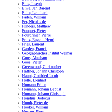
Ellis, Joseph
Elwe, Jan Barend
Euler, Leonhard
Faden, William
Fer, Nicolas de
Flinders, Matthew
Fouquet, Pieter
Fourdrinier, Pierre
Fricx, Eugene Henri
Fries, Laurent
Garden, Francis
Geographisches Institut Weimar
Goos, Abraham
Goos, Pieter
Greenwood, Christopher
Haffner, Johann Christoph
Haupt, Gottfried Jacob
Holle, Lienhart
Homann Erben
Homann, Johann Baptist
Homann, Johann Christoph
Hondius, Jodocus
Hondt, Pieter de
Hooker, William
Husson, Pierre