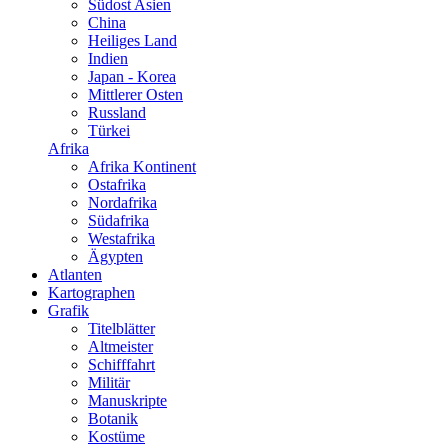
Südost Asien
China
Heiliges Land
Indien
Japan - Korea
Mittlerer Osten
Russland
Türkei
Afrika
Afrika Kontinent
Ostafrika
Nordafrika
Südafrika
Westafrika
Ägypten
Atlanten
Kartographen
Grafik
Titelblätter
Altmeister
Schifffahrt
Militär
Manuskripte
Botanik
Kostüme