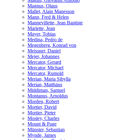
Magini, Giovanni Antonio
Magnus, Olaus
Mallet, Alain Manesson
Mann, Fred & Helen
Mannevillette, Jean Baptiste
Mariette, Jean
Mayer, Tobias
Medina, Pedro de
Megenberg, Konrad von
Meissner, Daniel
Mejer, Johannes
Mercator, Gerard
Mercator, Michael
Mercator, Rumold
Merian, Maria Sibylla
Merian, Matthäus
Middiman, Samuel
Montanus, Arnoldus
Morden, Robert
Mortier, David
Mortier, Pieter
Mosley, Charles
Mount & Page
Münster, Sebastian
Mynde, James