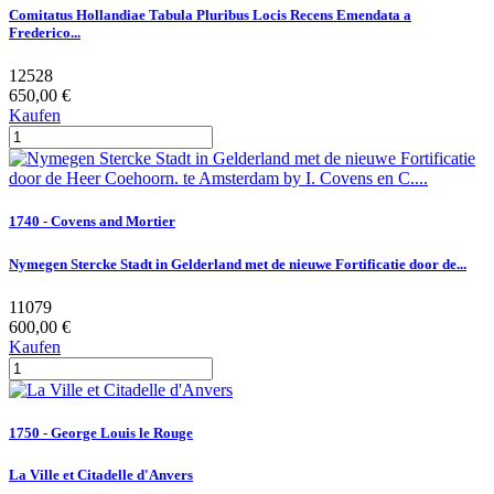
Comitatus Hollandiae Tabula Pluribus Locis Recens Emendata a
Frederico...
12528
650,00 €
Kaufen
1740 - Covens and Mortier
Nymegen Stercke Stadt in Gelderland met de nieuwe Fortificatie door de...
11079
600,00 €
Kaufen
1750 - George Louis le Rouge
La Ville et Citadelle d'Anvers