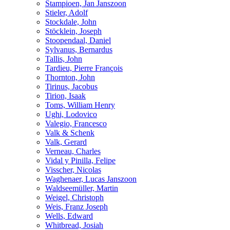
Stampioen, Jan Janszoon
Stieler, Adolf
Stockdale, John
Stöcklein, Joseph
Stoopendaal, Daniel
Sylvanus, Bernardus
Tallis, John
Tardieu, Pierre François
Thornton, John
Tirinus, Jacobus
Tirion, Isaak
Toms, William Henry
Ughi, Lodovico
Valegio, Francesco
Valk & Schenk
Valk, Gerard
Verneau, Charles
Vidal y Pinilla, Felipe
Visscher, Nicolas
Waghenaer, Lucas Janszoon
Waldseemüller, Martin
Weigel, Christoph
Weis, Franz Joseph
Wells, Edward
Whitbread, Josiah