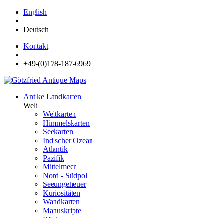
English
|
Deutsch
Kontakt
|
+49-(0)178-187-6969 |
Antike Landkarten
Welt
Weltkarten
Himmelskarten
Seekarten
Indischer Ozean
Atlantik
Pazifik
Mittelmeer
Nord - Südpol
Seeungeheuer
Kuriositäten
Wandkarten
Manuskripte