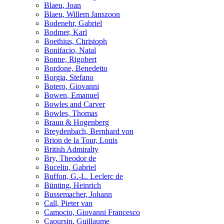
Blaeu, Joan
Blaeu, Willem Janszoon
Bodenehr, Gabriel
Bodmer, Karl
Boethius, Christoph
Bonifacio, Natal
Bonne, Rigobert
Bordone, Benedetto
Borgia, Stefano
Botero, Giovanni
Bowen, Emanuel
Bowles and Carver
Bowles, Thomas
Braun & Hogenberg
Breydenbach, Bernhard von
Brion de la Tour, Louis
British Admiralty
Bry, Theodor de
Bucelin, Gabriel
Buffon, G.-L. Leclerc de
Bünting, Heinrich
Bussemacher, Johann
Call, Pieter van
Camocio, Giovanni Francesco
Caoursin, Guillaume