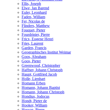
Ellis, Joseph
Elwe, Jan Barend
Euler, Leonhard
Faden, William
Fer, Nicolas de
Flinders, Matthew
Fouquet, Pieter
Fourdrinier, Pierre
Fricx, Eugene Henri
Fries, Laurent
Garden, Francis
Geographisches Institut Weimar
Goos, Abraham
Goos, Pieter
Greenwood, Christopher
Haffner, Johann Christoph
Haupt, Gottfried Jacob
Holle, Lienhart
Homann Erben
Homann, Johann Baptist
Homann, Johann Christoph
Hondius, Jodocus
Hondt, Pieter de
Hooker, William
Husson, Pierre