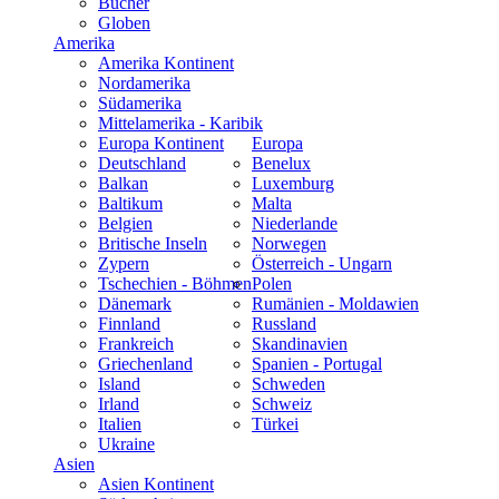
Bücher
Globen
Amerika
Amerika Kontinent
Nordamerika
Südamerika
Mittelamerika - Karibik
Europa Kontinent
Europa
Deutschland
Benelux
Balkan
Luxemburg
Baltikum
Malta
Belgien
Niederlande
Britische Inseln
Norwegen
Zypern
Österreich - Ungarn
Tschechien - Böhmen
Polen
Dänemark
Rumänien - Moldawien
Finnland
Russland
Frankreich
Skandinavien
Griechenland
Spanien - Portugal
Island
Schweden
Irland
Schweiz
Italien
Türkei
Ukraine
Asien
Asien Kontinent