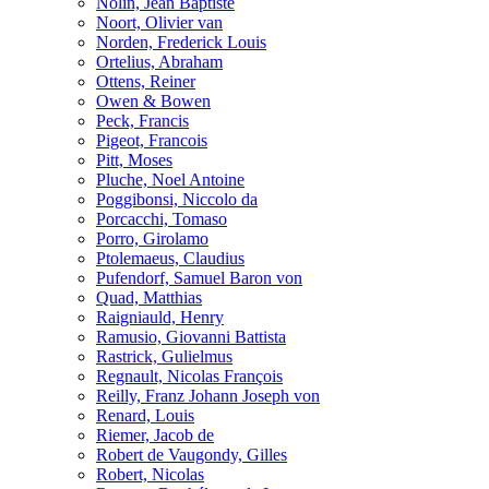
Nolin, Jean Baptiste
Noort, Olivier van
Norden, Frederick Louis
Ortelius, Abraham
Ottens, Reiner
Owen & Bowen
Peck, Francis
Pigeot, Francois
Pitt, Moses
Pluche, Noel Antoine
Poggibonsi, Niccolo da
Porcacchi, Tomaso
Porro, Girolamo
Ptolemaeus, Claudius
Pufendorf, Samuel Baron von
Quad, Matthias
Raigniauld, Henry
Ramusio, Giovanni Battista
Rastrick, Gulielmus
Regnault, Nicolas François
Reilly, Franz Johann Joseph von
Renard, Louis
Riemer, Jacob de
Robert de Vaugondy, Gilles
Robert, Nicolas