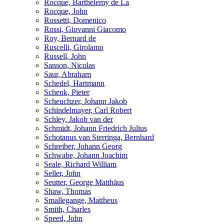
Rocque, Barthélemy de La
Rocque, John
Rossetti, Domenico
Rossi, Giovanni Giacomo
Roy, Bernard de
Ruscelli, Girolamo
Russell, John
Sanson, Nicolas
Saur, Abraham
Schedel, Hartmann
Schenk, Pieter
Scheuchzer, Johann Jakob
Schindelmayer, Carl Robert
Schley, Jakob van der
Schmidt, Johann Friedrich Julius
Schotanus van Sterringa, Bernhard
Schreiber, Johann Georg
Schwabe, Johann Joachim
Seale, Richard William
Seller, John
Seutter, George Matthäus
Shaw, Thomas
Smallegange, Mattheus
Smith, Charles
Speed, John