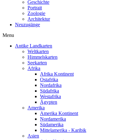
Geschichte
Portrait
Zoologie
Architektur
Neuzugänge
Menu
Antike Landkarten
Weltkarten
Himmelskarten
Seekarten
Afrika
Afrika Kontinent
Ostafrika
Nordafrika
Südafrika
Westafrika
Ägypten
Amerika
Amerika Kontinent
Nordamerika
Südamerika
Mittelamerika - Karibik
Asien