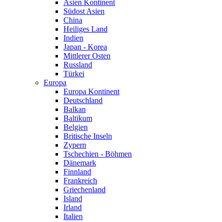
Asien Kontinent
Südost Asien
China
Heiliges Land
Indien
Japan - Korea
Mittlerer Osten
Russland
Türkei
Europa
Europa Kontinent
Deutschland
Balkan
Baltikum
Belgien
Britische Inseln
Zypern
Tschechien - Böhmen
Dänemark
Finnland
Frankreich
Griechenland
Island
Irland
Italien