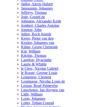
Jaillot, Alexis Hubert
Janssonius, Johannes
Jefferys, Thomas
Jode, Gerard de
Johnston, Alexander Keith
Jombert, Charles Antoine
Jonston, John
Julien, Roch Joseph
Keere, Pieter van den
Keulen, Johannes van
Kilian, Georg Christoph
Kip, William
Kitchin, Thomas
Langlois, Hyacinthe
Laurie & Whittle
le Clerc, Nicolas Gabriel
le Rouge, George Louis
Lempriere, Clement
Lespinasse, Nicolas Louis de
Lesson, René Primevère
Linschoten, Jan Huygen van
Little, William
Loots, Johannes
Lotter, Tobias Conrad