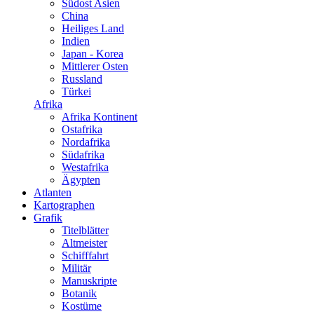
Südost Asien
China
Heiliges Land
Indien
Japan - Korea
Mittlerer Osten
Russland
Türkei
Afrika
Afrika Kontinent
Ostafrika
Nordafrika
Südafrika
Westafrika
Ägypten
Atlanten
Kartographen
Grafik
Titelblätter
Altmeister
Schifffahrt
Militär
Manuskripte
Botanik
Kostüme