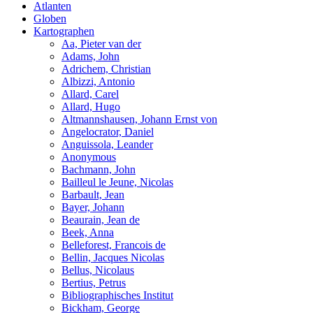
Atlanten
Globen
Kartographen
Aa, Pieter van der
Adams, John
Adrichem, Christian
Albizzi, Antonio
Allard, Carel
Allard, Hugo
Altmannshausen, Johann Ernst von
Angelocrator, Daniel
Anguissola, Leander
Anonymous
Bachmann, John
Bailleul le Jeune, Nicolas
Barbault, Jean
Bayer, Johann
Beaurain, Jean de
Beek, Anna
Belleforest, Francois de
Bellin, Jacques Nicolas
Bellus, Nicolaus
Bertius, Petrus
Bibliographisches Institut
Bickham, George