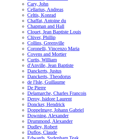
Cary, John
Cellarius, Andreas
Celtis, Konrad
Chaffat, Antoine du
Chapman and Hall
Clouet, Jean Baptiste Louis
Clüver, Phillip
Collins, Greenville
Coronelli, Vincenzo Maria
Covens and Mortier
Curtis, William
d'Anville, Jean Baptiste
Danckerts, Justus
Danckerts, Theodorus
de l'Isle, Guillaume
De Pierre
Delamarche, Charles Francois
Deroy, Isidore Laurent
Doncker, Hendrick
Doppelmayr, Johann Gabriel
Downing, Alexander
Drummond, Alexander
Dudley, Robert
Duflos, Claude
Edwards, Sydenham Teak