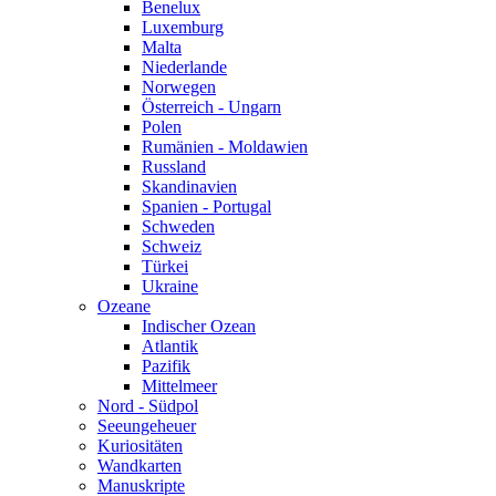
Benelux
Luxemburg
Malta
Niederlande
Norwegen
Österreich - Ungarn
Polen
Rumänien - Moldawien
Russland
Skandinavien
Spanien - Portugal
Schweden
Schweiz
Türkei
Ukraine
Ozeane
Indischer Ozean
Atlantik
Pazifik
Mittelmeer
Nord - Südpol
Seeungeheuer
Kuriositäten
Wandkarten
Manuskripte