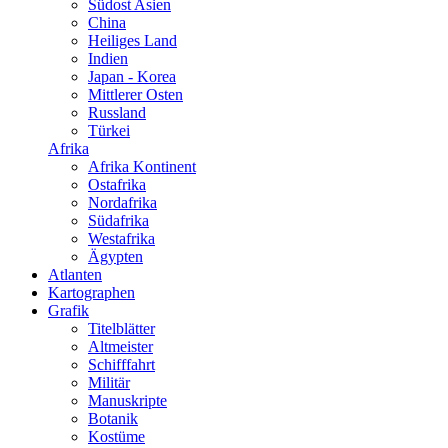
Südost Asien
China
Heiliges Land
Indien
Japan - Korea
Mittlerer Osten
Russland
Türkei
Afrika
Afrika Kontinent
Ostafrika
Nordafrika
Südafrika
Westafrika
Ägypten
Atlanten
Kartographen
Grafik
Titelblätter
Altmeister
Schifffahrt
Militär
Manuskripte
Botanik
Kostüme