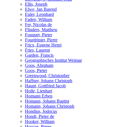
Ellis, Joseph
Elwe, Jan Barend
Euler, Leonhard
Faden, William
Fer, Nicolas de
Flinders, Matthew
Fouquet, Pieter
Fourdrinier, Pierre
Fricx, Eugene Henri
Fries, Laurent
Garden, Francis
Geographisches Institut Weimar
Goos, Abraham
Goos, Pieter
Greenwood, Christopher
Haffner, Johann Christoph
Haupt, Gottfried Jacob
Holle, Lienhart
Homann Erben
Homann, Johann Baptist
Homann, Johann Christoph
Hondius, Jodocus
Hondt, Pieter de
Hooker, William
Husson, Pierre