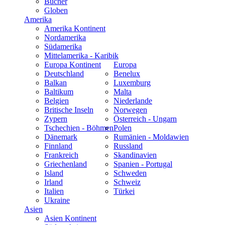
Bücher
Globen
Amerika
Amerika Kontinent
Nordamerika
Südamerika
Mittelamerika - Karibik
Europa Kontinent
Europa
Deutschland
Benelux
Balkan
Luxemburg
Baltikum
Malta
Belgien
Niederlande
Britische Inseln
Norwegen
Zypern
Österreich - Ungarn
Tschechien - Böhmen
Polen
Dänemark
Rumänien - Moldawien
Finnland
Russland
Frankreich
Skandinavien
Griechenland
Spanien - Portugal
Island
Schweden
Irland
Schweiz
Italien
Türkei
Ukraine
Asien
Asien Kontinent