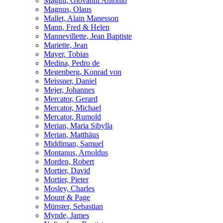
Magini, Giovanni Antonio
Magnus, Olaus
Mallet, Alain Manesson
Mann, Fred & Helen
Mannevillette, Jean Baptiste
Mariette, Jean
Mayer, Tobias
Medina, Pedro de
Megenberg, Konrad von
Meissner, Daniel
Mejer, Johannes
Mercator, Gerard
Mercator, Michael
Mercator, Rumold
Merian, Maria Sibylla
Merian, Matthäus
Middiman, Samuel
Montanus, Arnoldus
Morden, Robert
Mortier, David
Mortier, Pieter
Mosley, Charles
Mount & Page
Münster, Sebastian
Mynde, James