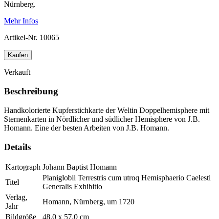
Nürnberg.
Mehr Infos
Artikel-Nr.
10065
Kaufen
Verkauft
Beschreibung
Handkolorierte Kupferstichkarte der Weltin Doppelhemisphere mit
Sternenkarten in Nördlicher und südlicher Hemisphere von J.B.
Homann. Eine der besten Arbeiten von J.B. Homann.
Details
Kartograph
Johann Baptist Homann
Planiglobii Terrestris cum utroq Hemisphaerio Caelesti
Titel
Generalis Exhibitio
Verlag,
Homann, Nürnberg, um 1720
Jahr
Bildgröße
48.0 x 57.0 cm