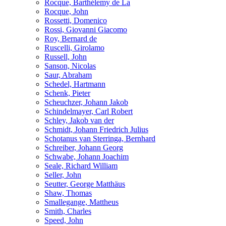
Rocque, Barthélemy de La
Rocque, John
Rossetti, Domenico
Rossi, Giovanni Giacomo
Roy, Bernard de
Ruscelli, Girolamo
Russell, John
Sanson, Nicolas
Saur, Abraham
Schedel, Hartmann
Schenk, Pieter
Scheuchzer, Johann Jakob
Schindelmayer, Carl Robert
Schley, Jakob van der
Schmidt, Johann Friedrich Julius
Schotanus van Sterringa, Bernhard
Schreiber, Johann Georg
Schwabe, Johann Joachim
Seale, Richard William
Seller, John
Seutter, George Matthäus
Shaw, Thomas
Smallegange, Mattheus
Smith, Charles
Speed, John