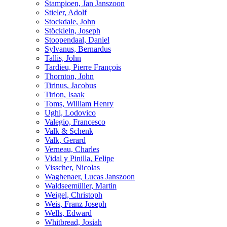
Stampioen, Jan Janszoon
Stieler, Adolf
Stockdale, John
Stöcklein, Joseph
Stoopendaal, Daniel
Sylvanus, Bernardus
Tallis, John
Tardieu, Pierre François
Thornton, John
Tirinus, Jacobus
Tirion, Isaak
Toms, William Henry
Ughi, Lodovico
Valegio, Francesco
Valk & Schenk
Valk, Gerard
Verneau, Charles
Vidal y Pinilla, Felipe
Visscher, Nicolas
Waghenaer, Lucas Janszoon
Waldseemüller, Martin
Weigel, Christoph
Weis, Franz Joseph
Wells, Edward
Whitbread, Josiah