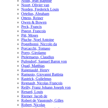
Nolin, Jean Baptiste
Noort, Olivier van
Norden, Frederick Louis
Ortelius, Abraham
Ottens, Reiner
Owen & Bowen
Peck, Francis
Pigeot, Francois
Pitt, Moses
Pluche, Noel Antoine
Poggibonsi, Niccolo da
Porcacchi, Tomaso
Porro, Girolamo
Ptolemaeus, Claudius
Pufendorf, Samuel Baron von
Quad, Matthias
Raigniauld, Henry
Ramusio, Giovanni Battista
Rastrick, Gulielmus
Regnault, Nicolas François
Reilly, Franz Johann Joseph von
Renard, Louis
Riemer, Jacob de
Robert de Vaugondy, Gilles
Robert, Nicolas