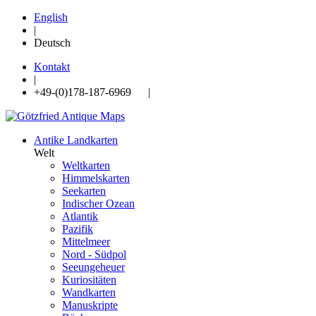
English
|
Deutsch
Kontakt
|
+49-(0)178-187-6969 |
Antike Landkarten
Welt
Weltkarten
Himmelskarten
Seekarten
Indischer Ozean
Atlantik
Pazifik
Mittelmeer
Nord - Südpol
Seeungeheuer
Kuriositäten
Wandkarten
Manuskripte