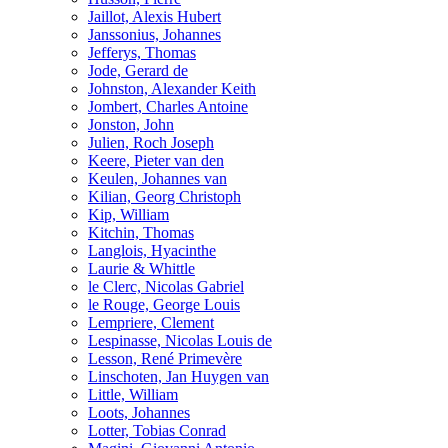
Jaillot, Alexis Hubert
Janssonius, Johannes
Jefferys, Thomas
Jode, Gerard de
Johnston, Alexander Keith
Jombert, Charles Antoine
Jonston, John
Julien, Roch Joseph
Keere, Pieter van den
Keulen, Johannes van
Kilian, Georg Christoph
Kip, William
Kitchin, Thomas
Langlois, Hyacinthe
Laurie & Whittle
le Clerc, Nicolas Gabriel
le Rouge, George Louis
Lempriere, Clement
Lespinasse, Nicolas Louis de
Lesson, René Primevère
Linschoten, Jan Huygen van
Little, William
Loots, Johannes
Lotter, Tobias Conrad