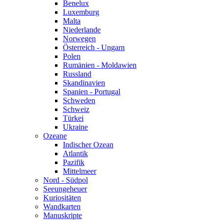
Benelux
Luxemburg
Malta
Niederlande
Norwegen
Österreich - Ungarn
Polen
Rumänien - Moldawien
Russland
Skandinavien
Spanien - Portugal
Schweden
Schweiz
Türkei
Ukraine
Ozeane
Indischer Ozean
Atlantik
Pazifik
Mittelmeer
Nord - Südpol
Seeungeheuer
Kuriositäten
Wandkarten
Manuskripte