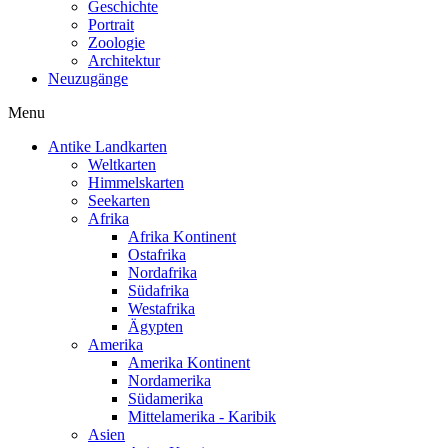
Geschichte
Portrait
Zoologie
Architektur
Neuzugänge
Menu
Antike Landkarten
Weltkarten
Himmelskarten
Seekarten
Afrika
Afrika Kontinent
Ostafrika
Nordafrika
Südafrika
Westafrika
Ägypten
Amerika
Amerika Kontinent
Nordamerika
Südamerika
Mittelamerika - Karibik
Asien