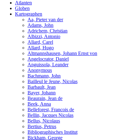
Atlanten
Globen
Kartographen
Aa, Pieter van der
Adams, John
Adrichem, Christian
Albizzi, Antonio
Allard, Carel
Allard, Hugo
Altmannshausen, Johann Ernst von
Angelocrator, Daniel
Anguissola, Leander
Anonymous
Bachmann, John
Bailleul le Jeune, Nicolas
Barbault, Jean
Bayer, Johann
Beaurain, Jean de
Beek, Anna
Belleforest, Francois de
Bellin, Jacques Nicolas
Bellus, Nicolaus
Bertius, Petrus
Bibliographisches Institut
Bickham, George