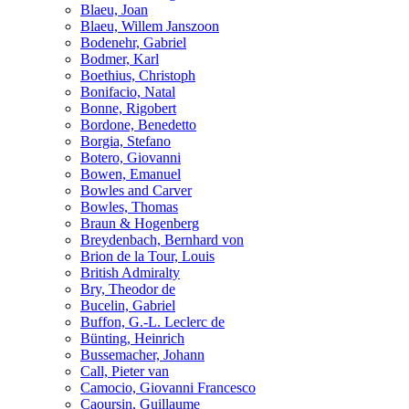
Blaeu, Joan
Blaeu, Willem Janszoon
Bodenehr, Gabriel
Bodmer, Karl
Boethius, Christoph
Bonifacio, Natal
Bonne, Rigobert
Bordone, Benedetto
Borgia, Stefano
Botero, Giovanni
Bowen, Emanuel
Bowles and Carver
Bowles, Thomas
Braun & Hogenberg
Breydenbach, Bernhard von
Brion de la Tour, Louis
British Admiralty
Bry, Theodor de
Bucelin, Gabriel
Buffon, G.-L. Leclerc de
Bünting, Heinrich
Bussemacher, Johann
Call, Pieter van
Camocio, Giovanni Francesco
Caoursin, Guillaume