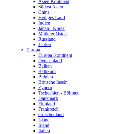
Asien Kontinent
Südost Asien
China
Heiliges Land
Indien
Japan - Korea
Mittlerer Osten
Russland
Türkei
Europa
Europa Kontinent
Deutschland
Balkan
Baltikum
Belgien
Britische Inseln
Zypern
Tschechien - Böhmen
Dänemark
Finnland
Frankreich
Griechenland
Island
Irland
Italien