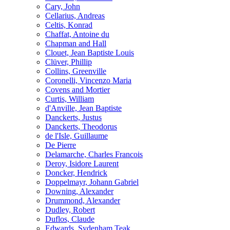
Cary, John
Cellarius, Andreas
Celtis, Konrad
Chaffat, Antoine du
Chapman and Hall
Clouet, Jean Baptiste Louis
Clüver, Phillip
Collins, Greenville
Coronelli, Vincenzo Maria
Covens and Mortier
Curtis, William
d'Anville, Jean Baptiste
Danckerts, Justus
Danckerts, Theodorus
de l'Isle, Guillaume
De Pierre
Delamarche, Charles Francois
Deroy, Isidore Laurent
Doncker, Hendrick
Doppelmayr, Johann Gabriel
Downing, Alexander
Drummond, Alexander
Dudley, Robert
Duflos, Claude
Edwards, Sydenham Teak