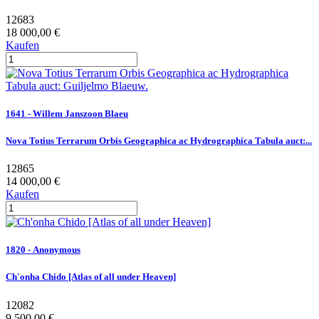
12683
18 000,00 €
Kaufen
1641 - Willem Janszoon Blaeu
Nova Totius Terrarum Orbis Geographica ac Hydrographica Tabula auct:...
12865
14 000,00 €
Kaufen
1820 - Anonymous
Ch'onha Chido [Atlas of all under Heaven]
12082
9 500,00 €