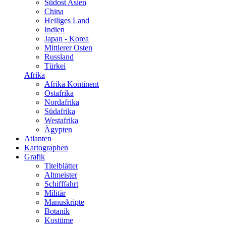
Südost Asien
China
Heiliges Land
Indien
Japan - Korea
Mittlerer Osten
Russland
Türkei
Afrika
Afrika Kontinent
Ostafrika
Nordafrika
Südafrika
Westafrika
Ägypten
Atlanten
Kartographen
Grafik
Titelblätter
Altmeister
Schifffahrt
Militär
Manuskripte
Botanik
Kostüme