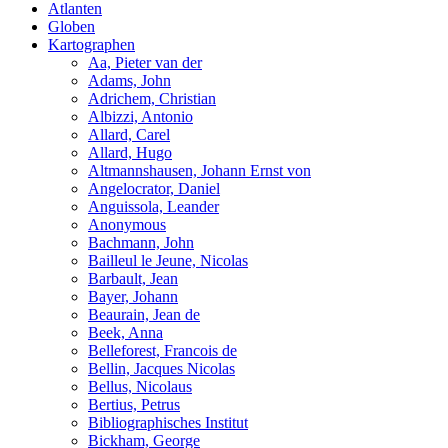
Atlanten
Globen
Kartographen
Aa, Pieter van der
Adams, John
Adrichem, Christian
Albizzi, Antonio
Allard, Carel
Allard, Hugo
Altmannshausen, Johann Ernst von
Angelocrator, Daniel
Anguissola, Leander
Anonymous
Bachmann, John
Bailleul le Jeune, Nicolas
Barbault, Jean
Bayer, Johann
Beaurain, Jean de
Beek, Anna
Belleforest, Francois de
Bellin, Jacques Nicolas
Bellus, Nicolaus
Bertius, Petrus
Bibliographisches Institut
Bickham, George