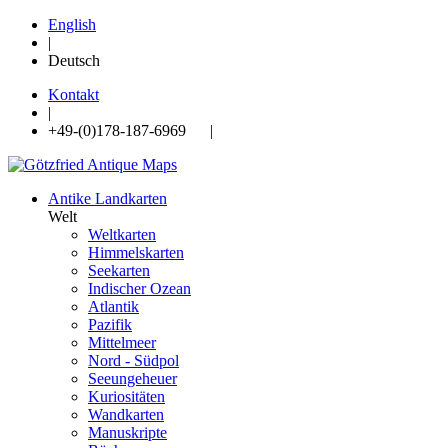
English
|
Deutsch
Kontakt
|
+49-(0)178-187-6969 |
Antike Landkarten
Welt
Weltkarten
Himmelskarten
Seekarten
Indischer Ozean
Atlantik
Pazifik
Mittelmeer
Nord - Südpol
Seeungeheuer
Kuriositäten
Wandkarten
Manuskripte