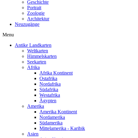
Geschichte
Portrait
Zoologie
Architektur
Neuzugänge
Menu
Antike Landkarten
Weltkarten
Himmelskarten
Seekarten
Afrika
Afrika Kontinent
Ostafrika
Nordafrika
Südafrika
Westafrika
Ägypten
Amerika
Amerika Kontinent
Nordamerika
Südamerika
Mittelamerika - Karibik
Asien