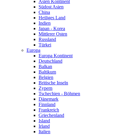
Asien Kontinent
Südost Asien
China
Heiliges Land
Indien
Japan - Korea
Mittlerer Osten
Russland
Türkei
Europa
Europa Kontinent
Deutschland
Balkan
Baltikum
Belgien
Britische Inseln
Zypern
Tschechien - Böhmen
Dänemark
Finnland
Frankreich
Griechenland
Island
Irland
Italien