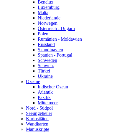
Benelux
Luxemburg
Malta
Niederlande
Norwegen
Österreich - Ungarn
Polen
Rumänien - Moldawien
Russland
Skandinavien
Spanien - Portugal
Schweden
Schweiz
Türkei
Ukraine
Ozeane
Indischer Ozean
Atlantik
Pazifik
Mittelmeer
Nord - Südpol
Seeungeheuer
Kuriositäten
Wandkarten
Manuskripte