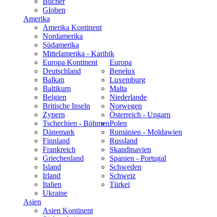
Bücher
Globen
Amerika
Amerika Kontinent
Nordamerika
Südamerika
Mittelamerika - Karibik
Europa Kontinent
Europa
Deutschland
Benelux
Balkan
Luxemburg
Baltikum
Malta
Belgien
Niederlande
Britische Inseln
Norwegen
Zypern
Österreich - Ungarn
Tschechien - Böhmen
Polen
Dänemark
Rumänien - Moldawien
Finnland
Russland
Frankreich
Skandinavien
Griechenland
Spanien - Portugal
Island
Schweden
Irland
Schweiz
Italien
Türkei
Ukraine
Asien
Asien Kontinent