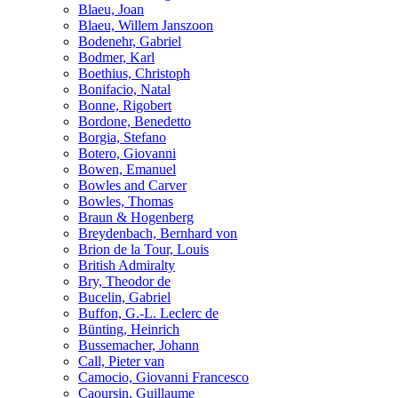
Blaeu, Joan
Blaeu, Willem Janszoon
Bodenehr, Gabriel
Bodmer, Karl
Boethius, Christoph
Bonifacio, Natal
Bonne, Rigobert
Bordone, Benedetto
Borgia, Stefano
Botero, Giovanni
Bowen, Emanuel
Bowles and Carver
Bowles, Thomas
Braun & Hogenberg
Breydenbach, Bernhard von
Brion de la Tour, Louis
British Admiralty
Bry, Theodor de
Bucelin, Gabriel
Buffon, G.-L. Leclerc de
Bünting, Heinrich
Bussemacher, Johann
Call, Pieter van
Camocio, Giovanni Francesco
Caoursin, Guillaume