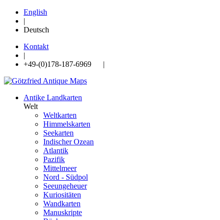
English
|
Deutsch
Kontakt
|
+49-(0)178-187-6969 |
Antike Landkarten
Welt
Weltkarten
Himmelskarten
Seekarten
Indischer Ozean
Atlantik
Pazifik
Mittelmeer
Nord - Südpol
Seeungeheuer
Kuriositäten
Wandkarten
Manuskripte