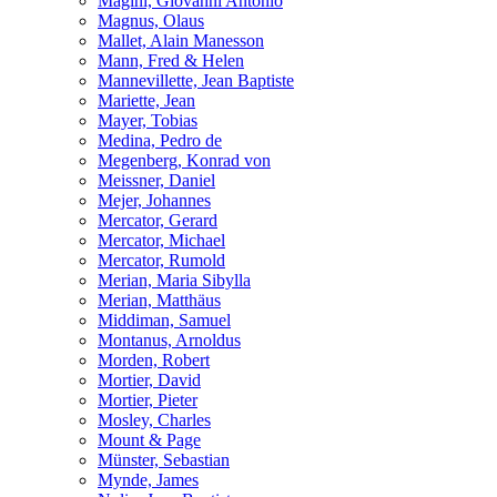
Magini, Giovanni Antonio
Magnus, Olaus
Mallet, Alain Manesson
Mann, Fred & Helen
Mannevillette, Jean Baptiste
Mariette, Jean
Mayer, Tobias
Medina, Pedro de
Megenberg, Konrad von
Meissner, Daniel
Mejer, Johannes
Mercator, Gerard
Mercator, Michael
Mercator, Rumold
Merian, Maria Sibylla
Merian, Matthäus
Middiman, Samuel
Montanus, Arnoldus
Morden, Robert
Mortier, David
Mortier, Pieter
Mosley, Charles
Mount & Page
Münster, Sebastian
Mynde, James