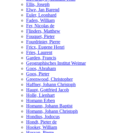
Ellis, Joseph
Elwe, Jan Barend
Euler, Leonhard
Faden, William
Fer, Nicolas de
Flinders, Matthew
Fouquet, Pieter
Fourdrinier, Pierre
Fricx, Eugene Henri
Fries, Laurent
Garden, Francis
Geographisches Institut Weimar
Goos, Abraham
Goos, Pieter
Greenwood, Christopher
Haffner, Johann Christoph
Haupt, Gottfried Jacob
Holle, Lienhart
Homann Erben
Homann, Johann Baptist
Homann, Johann Christoph
Hondius, Jodocus
Hondt, Pieter de
Hooker, William
Husson, Pierre