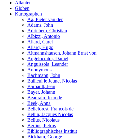
Atlanten
Globen
Kartographen
Aa, Pieter van der
Adams, John
Adrichem, Christian
Albizzi, Antonio
Allard, Carel
Allard, Hugo
Altmannshausen, Johann Ernst von
Angelocrator, Daniel
Anguissola, Leander
Anonymous
Bachmann, John
Bailleul le Jeune, Nicolas
Barbault, Jean
Bayer, Johann
Beaurain, Jean de
Beek, Anna
Belleforest, Francois de
Bellin, Jacques Nicolas
Bellus, Nicolaus
Bertius, Petrus
Bibliographisches Institut
Bickham, George