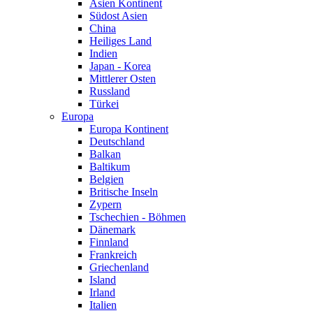
Asien Kontinent
Südost Asien
China
Heiliges Land
Indien
Japan - Korea
Mittlerer Osten
Russland
Türkei
Europa
Europa Kontinent
Deutschland
Balkan
Baltikum
Belgien
Britische Inseln
Zypern
Tschechien - Böhmen
Dänemark
Finnland
Frankreich
Griechenland
Island
Irland
Italien