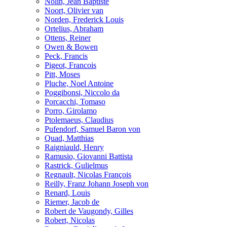
Nolin, Jean Baptiste
Noort, Olivier van
Norden, Frederick Louis
Ortelius, Abraham
Ottens, Reiner
Owen & Bowen
Peck, Francis
Pigeot, Francois
Pitt, Moses
Pluche, Noel Antoine
Poggibonsi, Niccolo da
Porcacchi, Tomaso
Porro, Girolamo
Ptolemaeus, Claudius
Pufendorf, Samuel Baron von
Quad, Matthias
Raigniauld, Henry
Ramusio, Giovanni Battista
Rastrick, Gulielmus
Regnault, Nicolas François
Reilly, Franz Johann Joseph von
Renard, Louis
Riemer, Jacob de
Robert de Vaugondy, Gilles
Robert, Nicolas