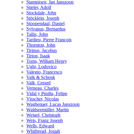
Stampioen, Jan Janszoon
Stieler, Adolf
Stockdale, John
Stöcklein, Joseph
Stoopendaal, Daniel
Sylvanus, Bernardus
Tallis, John
Tardieu, Pierre François
Thornton, John
Tirinus, Jacobus
Tirion, Isaak
Toms, William Henry
Ughi, Lodovico
Valegio, Francesco
Valk & Schenk
Valk, Gerard
Verneau, Charles
Vidal y Pinilla, Felipe
Visscher, Nicolas
Waghenaer, Lucas Janszoon
Waldseemüller, Martin
Weigel, Christoph
Weis, Franz Joseph
Wells, Edward
Whitbread, Josiah