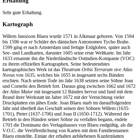
Erhaltung
Sehr gute Erhaltung.
Kartograph
Willem Janszoon Blaeu wurde 1571 in Alkmaar geboren. Von 1594
bis 1596 war er Schüler des dänischen Astronomen Tycho Brahe.
1599 ging er nach Amsterdam und fertigte Erdgloben, später auch
See- und Landkarten, darunter 1605 seine erste Weltkarte. Im Jahr
1633 ernannte ihn die Niederländische Ostindien-Kompanie (VOC)
zu ihrem offiziellen Kartographen. Seine bedeutendstes
kartographisches Werk ist das
Theatrum Orbis Terrarum sive Atlas
Novus
von 1635, welches bis 1655 in insgesamt sechs Bänden
erschien. Nach seinem Tode im Jahr 1638 setzten seine Söhne Joan
und Cornelis den Betrieb fort. Daraus ging zwischen 1662 und 1672
der
Atlas Maior
mit insgesamt 12 Bänden hervor und fand mit dem
Brand ihrer Werkstatt im Jahre 1672 mit der Vernichtung vieler
Druckplatten ein jähes Ende. Joan Blaeu starb im darauffolgenden
Jahr und überließ das Geschäft seinen drei Söhnen Willem (1635-
1701), Pieter (1637-1706) und Joan II (1650-1712). Während der
Betrieb in den Händen seiner Söhne zu verfallen begann, endete
1703 die Dominanz des Verlagshauses von Blaeu endgültig, als die
V.O.C. die Veröffentlichung von Karten mit dem Familiennamen
Blaeu einstellte. Einige der erhalten gebliebenen Kupferplatten