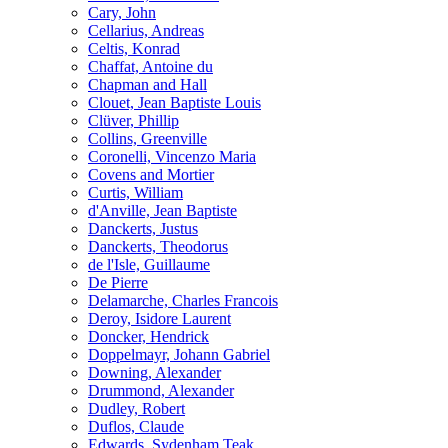
Cary, John
Cellarius, Andreas
Celtis, Konrad
Chaffat, Antoine du
Chapman and Hall
Clouet, Jean Baptiste Louis
Clüver, Phillip
Collins, Greenville
Coronelli, Vincenzo Maria
Covens and Mortier
Curtis, William
d'Anville, Jean Baptiste
Danckerts, Justus
Danckerts, Theodorus
de l'Isle, Guillaume
De Pierre
Delamarche, Charles Francois
Deroy, Isidore Laurent
Doncker, Hendrick
Doppelmayr, Johann Gabriel
Downing, Alexander
Drummond, Alexander
Dudley, Robert
Duflos, Claude
Edwards, Sydenham Teak