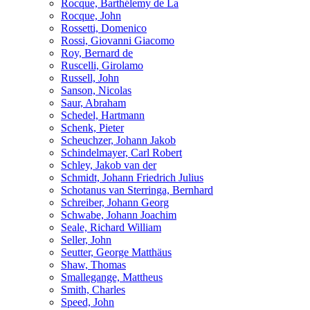
Rocque, Barthélemy de La
Rocque, John
Rossetti, Domenico
Rossi, Giovanni Giacomo
Roy, Bernard de
Ruscelli, Girolamo
Russell, John
Sanson, Nicolas
Saur, Abraham
Schedel, Hartmann
Schenk, Pieter
Scheuchzer, Johann Jakob
Schindelmayer, Carl Robert
Schley, Jakob van der
Schmidt, Johann Friedrich Julius
Schotanus van Sterringa, Bernhard
Schreiber, Johann Georg
Schwabe, Johann Joachim
Seale, Richard William
Seller, John
Seutter, George Matthäus
Shaw, Thomas
Smallegange, Mattheus
Smith, Charles
Speed, John