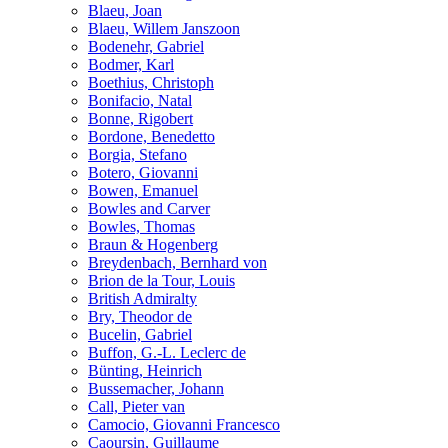
Blaeu, Joan
Blaeu, Willem Janszoon
Bodenehr, Gabriel
Bodmer, Karl
Boethius, Christoph
Bonifacio, Natal
Bonne, Rigobert
Bordone, Benedetto
Borgia, Stefano
Botero, Giovanni
Bowen, Emanuel
Bowles and Carver
Bowles, Thomas
Braun & Hogenberg
Breydenbach, Bernhard von
Brion de la Tour, Louis
British Admiralty
Bry, Theodor de
Bucelin, Gabriel
Buffon, G.-L. Leclerc de
Bünting, Heinrich
Bussemacher, Johann
Call, Pieter van
Camocio, Giovanni Francesco
Caoursin, Guillaume