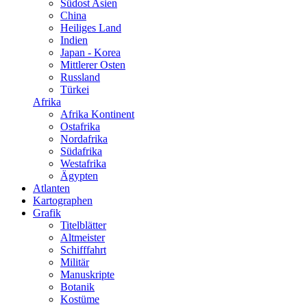
Südost Asien
China
Heiliges Land
Indien
Japan - Korea
Mittlerer Osten
Russland
Türkei
Afrika
Afrika Kontinent
Ostafrika
Nordafrika
Südafrika
Westafrika
Ägypten
Atlanten
Kartographen
Grafik
Titelblätter
Altmeister
Schifffahrt
Militär
Manuskripte
Botanik
Kostüme