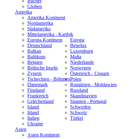
Bücher
Globen
Amerika
Amerika Kontinent
Nordamerika
Südamerika
Mittelamerika - Karibik
Europa Kontinent
Europa
Deutschland
Benelux
Balkan
Luxemburg
Baltikum
Malta
Belgien
Niederlande
Britische Inseln
Norwegen
Zypern
Österreich - Ungarn
Tschechien - Böhmen
Polen
Dänemark
Rumänien - Moldawien
Finnland
Russland
Frankreich
Skandinavien
Griechenland
Spanien - Portugal
Island
Schweden
Irland
Schweiz
Italien
Türkei
Ukraine
Asien
Asien Kontinent