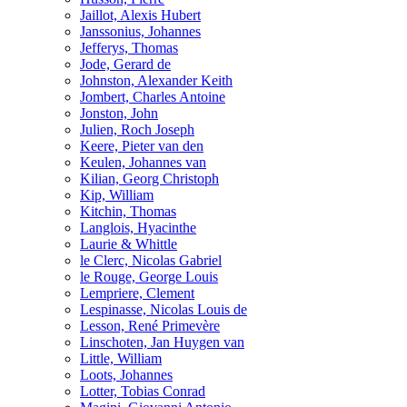
Jaillot, Alexis Hubert
Janssonius, Johannes
Jefferys, Thomas
Jode, Gerard de
Johnston, Alexander Keith
Jombert, Charles Antoine
Jonston, John
Julien, Roch Joseph
Keere, Pieter van den
Keulen, Johannes van
Kilian, Georg Christoph
Kip, William
Kitchin, Thomas
Langlois, Hyacinthe
Laurie & Whittle
le Clerc, Nicolas Gabriel
le Rouge, George Louis
Lempriere, Clement
Lespinasse, Nicolas Louis de
Lesson, René Primevère
Linschoten, Jan Huygen van
Little, William
Loots, Johannes
Lotter, Tobias Conrad