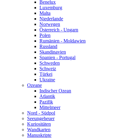
Benelux
Luxemburg
Malta
Niederlande
Norwegen
Österreich - Ungarn
Polen
Rumänien - Moldawien
Russland
Skandinavien
Spanien - Portugal
Schweden
Schweiz
Türkei
Ukraine
Ozeane
Indischer Ozean
Atlantik
Pazifik
Mittelmeer
Nord - Südpol
Seeungeheuer
Kuriositäten
Wandkarten
Manuskripte