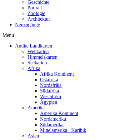
Geschichte
Portrait
Zoologie
Architektur
Neuzugänge
Menu
Antike Landkarten
Weltkarten
Himmelskarten
Seekarten
Afrika
Afrika Kontinent
Ostafrika
Nordafrika
Südafrika
Westafrika
Ägypten
Amerika
Amerika Kontinent
Nordamerika
Südamerika
Mittelamerika - Karibik
Asien