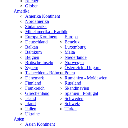
Bücher
Globen
Amerika
Amerika Kontinent
Nordamerika
Südamerika
Mittelamerika - Karibik
Europa Kontinent
Europa
Deutschland
Benelux
Balkan
Luxemburg
Baltikum
Malta
Belgien
Niederlande
Britische Inseln
Norwegen
Zypern
Österreich - Ungarn
Tschechien - Böhmen
Polen
Dänemark
Rumänien - Moldawien
Finnland
Russland
Frankreich
Skandinavien
Griechenland
Spanien - Portugal
Island
Schweden
Irland
Schweiz
Italien
Türkei
Ukraine
Asien
Asien Kontinent