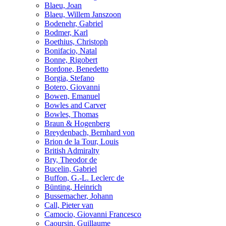
Blaeu, Joan
Blaeu, Willem Janszoon
Bodenehr, Gabriel
Bodmer, Karl
Boethius, Christoph
Bonifacio, Natal
Bonne, Rigobert
Bordone, Benedetto
Borgia, Stefano
Botero, Giovanni
Bowen, Emanuel
Bowles and Carver
Bowles, Thomas
Braun & Hogenberg
Breydenbach, Bernhard von
Brion de la Tour, Louis
British Admiralty
Bry, Theodor de
Bucelin, Gabriel
Buffon, G.-L. Leclerc de
Bünting, Heinrich
Bussemacher, Johann
Call, Pieter van
Camocio, Giovanni Francesco
Caoursin, Guillaume