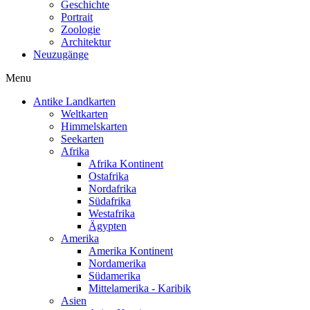
Geschichte
Portrait
Zoologie
Architektur
Neuzugänge
Menu
Antike Landkarten
Weltkarten
Himmelskarten
Seekarten
Afrika
Afrika Kontinent
Ostafrika
Nordafrika
Südafrika
Westafrika
Ägypten
Amerika
Amerika Kontinent
Nordamerika
Südamerika
Mittelamerika - Karibik
Asien