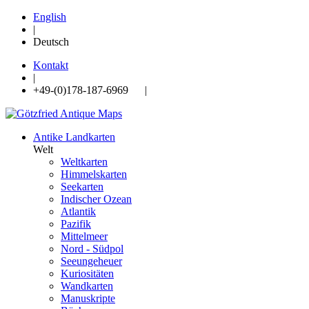
English
|
Deutsch
Kontakt
|
+49-(0)178-187-6969 |
Antike Landkarten
Welt
Weltkarten
Himmelskarten
Seekarten
Indischer Ozean
Atlantik
Pazifik
Mittelmeer
Nord - Südpol
Seeungeheuer
Kuriositäten
Wandkarten
Manuskripte