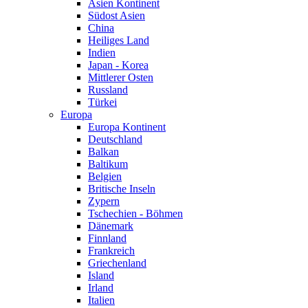
Asien Kontinent
Südost Asien
China
Heiliges Land
Indien
Japan - Korea
Mittlerer Osten
Russland
Türkei
Europa
Europa Kontinent
Deutschland
Balkan
Baltikum
Belgien
Britische Inseln
Zypern
Tschechien - Böhmen
Dänemark
Finnland
Frankreich
Griechenland
Island
Irland
Italien