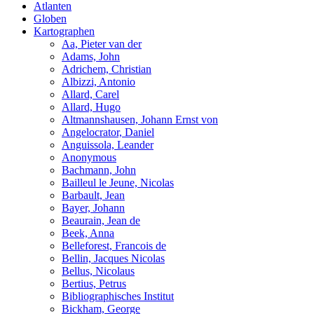
Atlanten
Globen
Kartographen
Aa, Pieter van der
Adams, John
Adrichem, Christian
Albizzi, Antonio
Allard, Carel
Allard, Hugo
Altmannshausen, Johann Ernst von
Angelocrator, Daniel
Anguissola, Leander
Anonymous
Bachmann, John
Bailleul le Jeune, Nicolas
Barbault, Jean
Bayer, Johann
Beaurain, Jean de
Beek, Anna
Belleforest, Francois de
Bellin, Jacques Nicolas
Bellus, Nicolaus
Bertius, Petrus
Bibliographisches Institut
Bickham, George