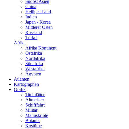
Südost Asien
China
Heiliges Land
Indien
Japan - Korea
Mittlerer Osten
Russland
Türkei
Afrika
Afrika Kontinent
Ostafrika
Nordafrika
Südafrika
Westafrika
Ägypten
Atlanten
Kartographen
Grafik
Titelblätter
Altmeister
Schifffahrt
Militär
Manuskripte
Botanik
Kostüme