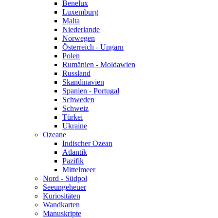
Benelux
Luxemburg
Malta
Niederlande
Norwegen
Österreich - Ungarn
Polen
Rumänien - Moldawien
Russland
Skandinavien
Spanien - Portugal
Schweden
Schweiz
Türkei
Ukraine
Ozeane
Indischer Ozean
Atlantik
Pazifik
Mittelmeer
Nord - Südpol
Seeungeheuer
Kuriositäten
Wandkarten
Manuskripte