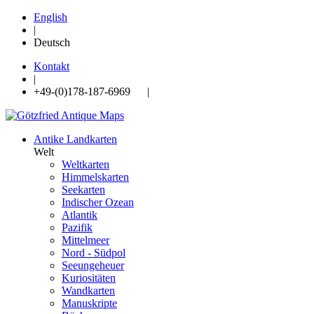
English
|
Deutsch
Kontakt
|
+49-(0)178-187-6969 |
Antike Landkarten
Welt
Weltkarten
Himmelskarten
Seekarten
Indischer Ozean
Atlantik
Pazifik
Mittelmeer
Nord - Südpol
Seeungeheuer
Kuriositäten
Wandkarten
Manuskripte