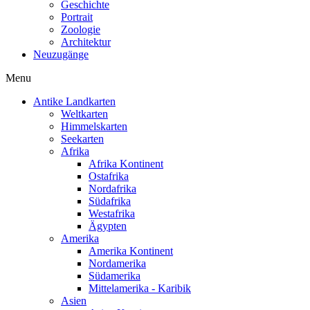
Geschichte
Portrait
Zoologie
Architektur
Neuzugänge
Menu
Antike Landkarten
Weltkarten
Himmelskarten
Seekarten
Afrika
Afrika Kontinent
Ostafrika
Nordafrika
Südafrika
Westafrika
Ägypten
Amerika
Amerika Kontinent
Nordamerika
Südamerika
Mittelamerika - Karibik
Asien