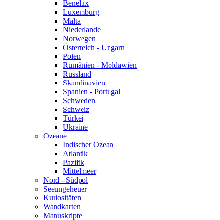
Benelux
Luxemburg
Malta
Niederlande
Norwegen
Österreich - Ungarn
Polen
Rumänien - Moldawien
Russland
Skandinavien
Spanien - Portugal
Schweden
Schweiz
Türkei
Ukraine
Ozeane
Indischer Ozean
Atlantik
Pazifik
Mittelmeer
Nord - Südpol
Seeungeheuer
Kuriositäten
Wandkarten
Manuskripte