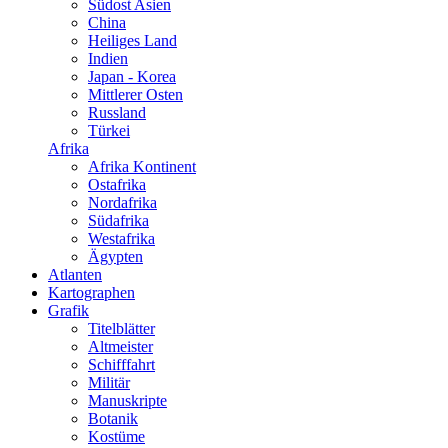
Südost Asien
China
Heiliges Land
Indien
Japan - Korea
Mittlerer Osten
Russland
Türkei
Afrika
Afrika Kontinent
Ostafrika
Nordafrika
Südafrika
Westafrika
Ägypten
Atlanten
Kartographen
Grafik
Titelblätter
Altmeister
Schifffahrt
Militär
Manuskripte
Botanik
Kostüme