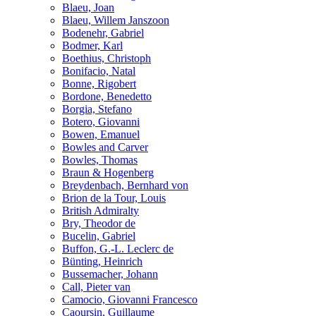
Blaeu, Joan
Blaeu, Willem Janszoon
Bodenehr, Gabriel
Bodmer, Karl
Boethius, Christoph
Bonifacio, Natal
Bonne, Rigobert
Bordone, Benedetto
Borgia, Stefano
Botero, Giovanni
Bowen, Emanuel
Bowles and Carver
Bowles, Thomas
Braun & Hogenberg
Breydenbach, Bernhard von
Brion de la Tour, Louis
British Admiralty
Bry, Theodor de
Bucelin, Gabriel
Buffon, G.-L. Leclerc de
Bünting, Heinrich
Bussemacher, Johann
Call, Pieter van
Camocio, Giovanni Francesco
Caoursin, Guillaume