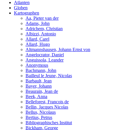
Atlanten
Globen
Kartographen
Aa, Pieter van der
Adams, John
Adrichem, Christian
Albizzi, Antonio
Allard, Carel
Allard, Hugo
Altmannshausen, Johann Ernst von
Angelocrator, Daniel
Anguissola, Leander
Anonymous
Bachmann, John
Bailleul le Jeune, Nicolas
Barbault, Jean
Bayer, Johann
Beaurain, Jean de
Beek, Anna
Belleforest, Francois de
Bellin, Jacques Nicolas
Bellus, Nicolaus
Bertius, Petrus
Bibliographisches Institut
Bickham, George