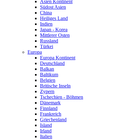
Asien Kontinent
Südost Asien
China
Heiliges Land
Indien
Japan - Korea
Mittlerer Osten
Russland
Türkei
Europa
Europa Kontinent
Deutschland
Balkan
Baltikum
Belgien
Britische Inseln
Zypern
Tschechien - Böhmen
Dänemark
Finnland
Frankreich
Griechenland
Island
Irland
Italien