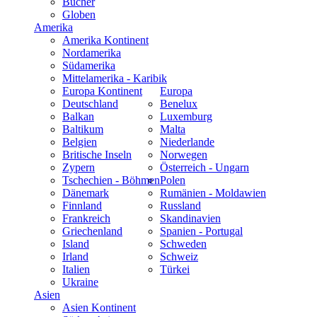
Bücher
Globen
Amerika
Amerika Kontinent
Nordamerika
Südamerika
Mittelamerika - Karibik
Europa Kontinent
Europa
Deutschland
Benelux
Balkan
Luxemburg
Baltikum
Malta
Belgien
Niederlande
Britische Inseln
Norwegen
Zypern
Österreich - Ungarn
Tschechien - Böhmen
Polen
Dänemark
Rumänien - Moldawien
Finnland
Russland
Frankreich
Skandinavien
Griechenland
Spanien - Portugal
Island
Schweden
Irland
Schweiz
Italien
Türkei
Ukraine
Asien
Asien Kontinent