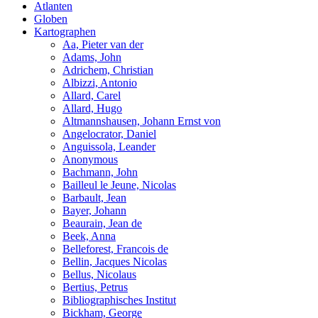
Atlanten
Globen
Kartographen
Aa, Pieter van der
Adams, John
Adrichem, Christian
Albizzi, Antonio
Allard, Carel
Allard, Hugo
Altmannshausen, Johann Ernst von
Angelocrator, Daniel
Anguissola, Leander
Anonymous
Bachmann, John
Bailleul le Jeune, Nicolas
Barbault, Jean
Bayer, Johann
Beaurain, Jean de
Beek, Anna
Belleforest, Francois de
Bellin, Jacques Nicolas
Bellus, Nicolaus
Bertius, Petrus
Bibliographisches Institut
Bickham, George