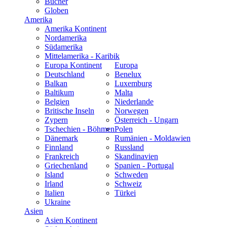
Bücher
Globen
Amerika
Amerika Kontinent
Nordamerika
Südamerika
Mittelamerika - Karibik
Europa Kontinent
Europa
Deutschland
Benelux
Balkan
Luxemburg
Baltikum
Malta
Belgien
Niederlande
Britische Inseln
Norwegen
Zypern
Österreich - Ungarn
Tschechien - Böhmen
Polen
Dänemark
Rumänien - Moldawien
Finnland
Russland
Frankreich
Skandinavien
Griechenland
Spanien - Portugal
Island
Schweden
Irland
Schweiz
Italien
Türkei
Ukraine
Asien
Asien Kontinent