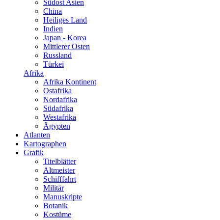
Südost Asien
China
Heiliges Land
Indien
Japan - Korea
Mittlerer Osten
Russland
Türkei
Afrika
Afrika Kontinent
Ostafrika
Nordafrika
Südafrika
Westafrika
Ägypten
Atlanten
Kartographen
Grafik
Titelblätter
Altmeister
Schifffahrt
Militär
Manuskripte
Botanik
Kostüme