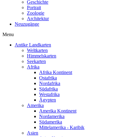
Geschichte
Portrait
Zoologie
Architektur
Neuzugänge
Menu
Antike Landkarten
Weltkarten
Himmelskarten
Seekarten
Afrika
Afrika Kontinent
Ostafrika
Nordafrika
Südafrika
Westafrika
Ägypten
Amerika
Amerika Kontinent
Nordamerika
Südamerika
Mittelamerika - Karibik
Asien