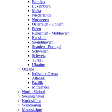
Benelux
Luxemburg
Malta
Niederlande
Norwegen
Österreich - Ungarn
Polen
Rumänien - Moldawien
Russland
Skandinavien
Spanien - Portugal
Schweden
Schweiz
Türkei
Ukraine
Ozeane
Indischer Ozean
Atlantik
Pazifik
Mittelmeer
Nord - Südpol
Seeungeheuer
Kuriositäten
Wandkarten
Manuskripte