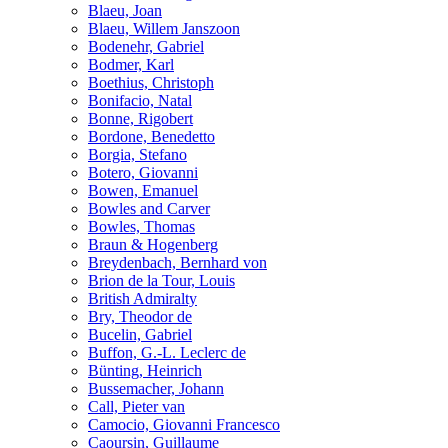
Blaeu, Joan
Blaeu, Willem Janszoon
Bodenehr, Gabriel
Bodmer, Karl
Boethius, Christoph
Bonifacio, Natal
Bonne, Rigobert
Bordone, Benedetto
Borgia, Stefano
Botero, Giovanni
Bowen, Emanuel
Bowles and Carver
Bowles, Thomas
Braun & Hogenberg
Breydenbach, Bernhard von
Brion de la Tour, Louis
British Admiralty
Bry, Theodor de
Bucelin, Gabriel
Buffon, G.-L. Leclerc de
Bünting, Heinrich
Bussemacher, Johann
Call, Pieter van
Camocio, Giovanni Francesco
Caoursin, Guillaume