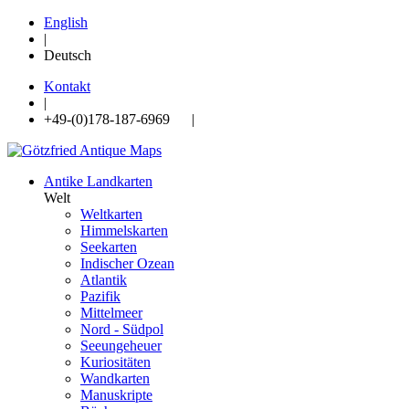
English
|
Deutsch
Kontakt
|
+49-(0)178-187-6969 |
Antike Landkarten
Welt
Weltkarten
Himmelskarten
Seekarten
Indischer Ozean
Atlantik
Pazifik
Mittelmeer
Nord - Südpol
Seeungeheuer
Kuriositäten
Wandkarten
Manuskripte