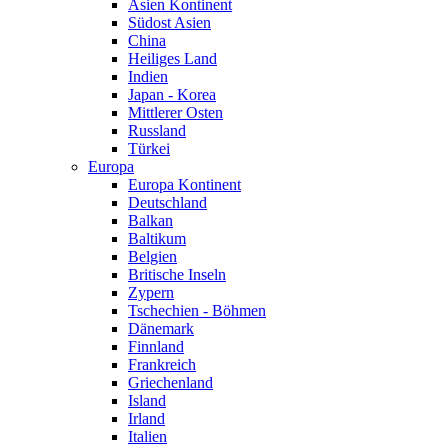
Asien Kontinent
Südost Asien
China
Heiliges Land
Indien
Japan - Korea
Mittlerer Osten
Russland
Türkei
Europa
Europa Kontinent
Deutschland
Balkan
Baltikum
Belgien
Britische Inseln
Zypern
Tschechien - Böhmen
Dänemark
Finnland
Frankreich
Griechenland
Island
Irland
Italien