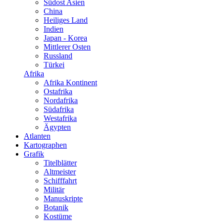
Südost Asien
China
Heiliges Land
Indien
Japan - Korea
Mittlerer Osten
Russland
Türkei
Afrika
Afrika Kontinent
Ostafrika
Nordafrika
Südafrika
Westafrika
Ägypten
Atlanten
Kartographen
Grafik
Titelblätter
Altmeister
Schifffahrt
Militär
Manuskripte
Botanik
Kostüme