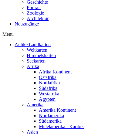
Geschichte
Portrait
Zoologie
Architektur
Neuzugänge
Menu
Antike Landkarten
Weltkarten
Himmelskarten
Seekarten
Afrika
Afrika Kontinent
Ostafrika
Nordafrika
Südafrika
Westafrika
Ägypten
Amerika
Amerika Kontinent
Nordamerika
Südamerika
Mittelamerika - Karibik
Asien