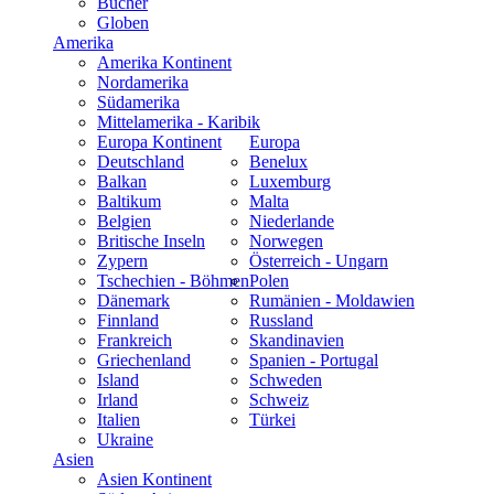
Bücher
Globen
Amerika
Amerika Kontinent
Nordamerika
Südamerika
Mittelamerika - Karibik
Europa Kontinent
Europa
Deutschland
Benelux
Balkan
Luxemburg
Baltikum
Malta
Belgien
Niederlande
Britische Inseln
Norwegen
Zypern
Österreich - Ungarn
Tschechien - Böhmen
Polen
Dänemark
Rumänien - Moldawien
Finnland
Russland
Frankreich
Skandinavien
Griechenland
Spanien - Portugal
Island
Schweden
Irland
Schweiz
Italien
Türkei
Ukraine
Asien
Asien Kontinent