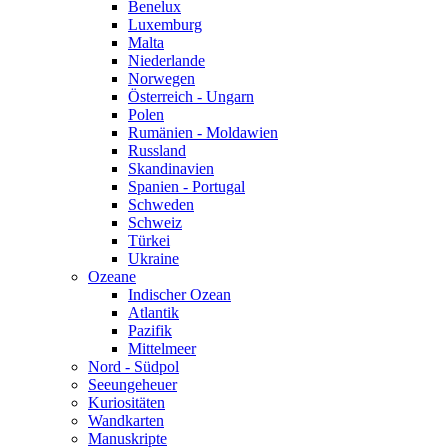
Benelux
Luxemburg
Malta
Niederlande
Norwegen
Österreich - Ungarn
Polen
Rumänien - Moldawien
Russland
Skandinavien
Spanien - Portugal
Schweden
Schweiz
Türkei
Ukraine
Ozeane
Indischer Ozean
Atlantik
Pazifik
Mittelmeer
Nord - Südpol
Seeungeheuer
Kuriositäten
Wandkarten
Manuskripte