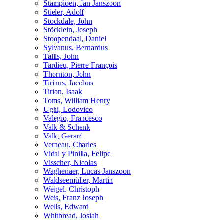
Stampioen, Jan Janszoon
Stieler, Adolf
Stockdale, John
Stöcklein, Joseph
Stoopendaal, Daniel
Sylvanus, Bernardus
Tallis, John
Tardieu, Pierre François
Thornton, John
Tirinus, Jacobus
Tirion, Isaak
Toms, William Henry
Ughi, Lodovico
Valegio, Francesco
Valk & Schenk
Valk, Gerard
Verneau, Charles
Vidal y Pinilla, Felipe
Visscher, Nicolas
Waghenaer, Lucas Janszoon
Waldseemüller, Martin
Weigel, Christoph
Weis, Franz Joseph
Wells, Edward
Whitbread, Josiah