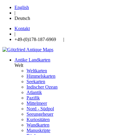
English
|
Deutsch
Kontakt
|
+49-(0)178-187-6969 |
Antike Landkarten
Welt
Weltkarten
Himmelskarten
Seekarten
Indischer Ozean
Atlantik
Pazifik
Mittelmeer
Nord - Südpol
Seeungeheuer
Kuriositäten
Wandkarten
Manuskripte