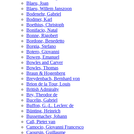
Blaeu, Joan
Blaeu, Willem Janszoon
Bodenehr, Gabriel
Bodmer, Karl
Boethius, Christoph
Bonifacio, Natal
Bonne, Rigobert
Bordone, Benedetto
Borgia, Stefano
Botero, Giovanni
Bowen, Emanuel
Bowles and Carver
Bowles, Thomas
Braun & Hogenberg
Breydenbach, Bernhard von
Brion de la Tour, Louis
British Admiralty
Bry, Theodor de
Bucelin, Gabriel
Buffon, G.-L. Leclerc de
Bünting, Heinrich
Bussemacher, Johann
Call, Pieter van
Camocio, Giovanni Francesco
Caoursin, Guillaume