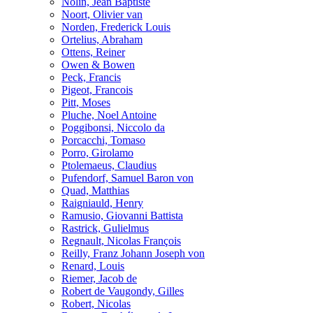
Nolin, Jean Baptiste
Noort, Olivier van
Norden, Frederick Louis
Ortelius, Abraham
Ottens, Reiner
Owen & Bowen
Peck, Francis
Pigeot, Francois
Pitt, Moses
Pluche, Noel Antoine
Poggibonsi, Niccolo da
Porcacchi, Tomaso
Porro, Girolamo
Ptolemaeus, Claudius
Pufendorf, Samuel Baron von
Quad, Matthias
Raigniauld, Henry
Ramusio, Giovanni Battista
Rastrick, Gulielmus
Regnault, Nicolas François
Reilly, Franz Johann Joseph von
Renard, Louis
Riemer, Jacob de
Robert de Vaugondy, Gilles
Robert, Nicolas