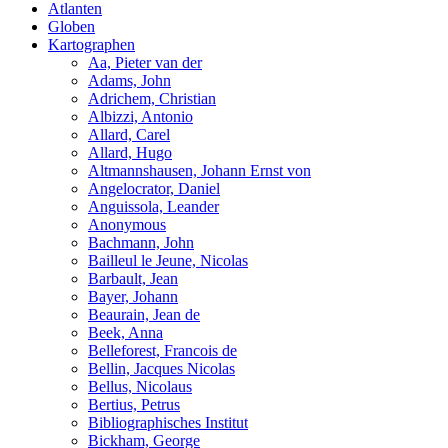
Atlanten
Globen
Kartographen
Aa, Pieter van der
Adams, John
Adrichem, Christian
Albizzi, Antonio
Allard, Carel
Allard, Hugo
Altmannshausen, Johann Ernst von
Angelocrator, Daniel
Anguissola, Leander
Anonymous
Bachmann, John
Bailleul le Jeune, Nicolas
Barbault, Jean
Bayer, Johann
Beaurain, Jean de
Beek, Anna
Belleforest, Francois de
Bellin, Jacques Nicolas
Bellus, Nicolaus
Bertius, Petrus
Bibliographisches Institut
Bickham, George