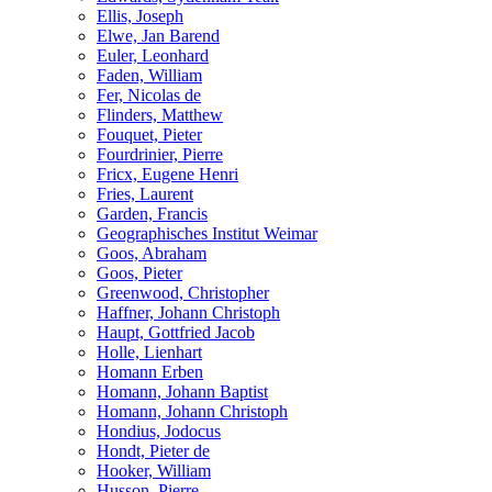
Ellis, Joseph
Elwe, Jan Barend
Euler, Leonhard
Faden, William
Fer, Nicolas de
Flinders, Matthew
Fouquet, Pieter
Fourdrinier, Pierre
Fricx, Eugene Henri
Fries, Laurent
Garden, Francis
Geographisches Institut Weimar
Goos, Abraham
Goos, Pieter
Greenwood, Christopher
Haffner, Johann Christoph
Haupt, Gottfried Jacob
Holle, Lienhart
Homann Erben
Homann, Johann Baptist
Homann, Johann Christoph
Hondius, Jodocus
Hondt, Pieter de
Hooker, William
Husson, Pierre