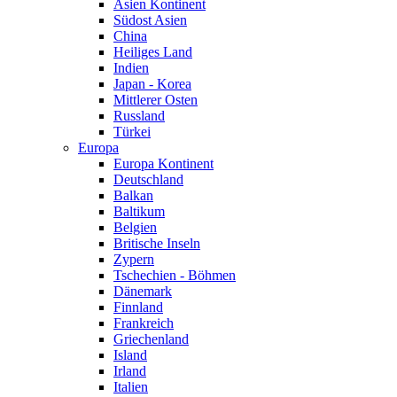
Asien Kontinent
Südost Asien
China
Heiliges Land
Indien
Japan - Korea
Mittlerer Osten
Russland
Türkei
Europa
Europa Kontinent
Deutschland
Balkan
Baltikum
Belgien
Britische Inseln
Zypern
Tschechien - Böhmen
Dänemark
Finnland
Frankreich
Griechenland
Island
Irland
Italien