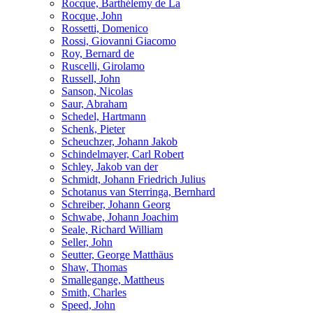
Rocque, Barthélemy de La
Rocque, John
Rossetti, Domenico
Rossi, Giovanni Giacomo
Roy, Bernard de
Ruscelli, Girolamo
Russell, John
Sanson, Nicolas
Saur, Abraham
Schedel, Hartmann
Schenk, Pieter
Scheuchzer, Johann Jakob
Schindelmayer, Carl Robert
Schley, Jakob van der
Schmidt, Johann Friedrich Julius
Schotanus van Sterringa, Bernhard
Schreiber, Johann Georg
Schwabe, Johann Joachim
Seale, Richard William
Seller, John
Seutter, George Matthäus
Shaw, Thomas
Smallegange, Mattheus
Smith, Charles
Speed, John