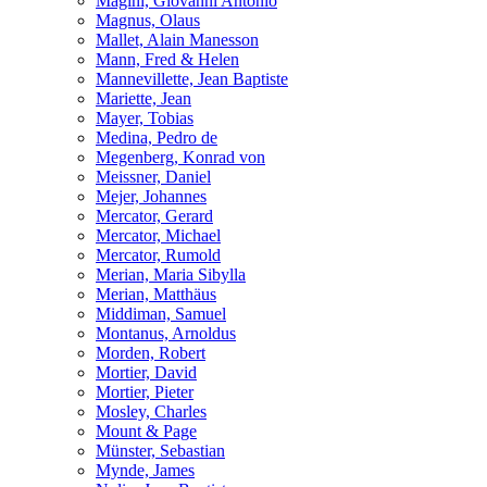
Magini, Giovanni Antonio
Magnus, Olaus
Mallet, Alain Manesson
Mann, Fred & Helen
Mannevillette, Jean Baptiste
Mariette, Jean
Mayer, Tobias
Medina, Pedro de
Megenberg, Konrad von
Meissner, Daniel
Mejer, Johannes
Mercator, Gerard
Mercator, Michael
Mercator, Rumold
Merian, Maria Sibylla
Merian, Matthäus
Middiman, Samuel
Montanus, Arnoldus
Morden, Robert
Mortier, David
Mortier, Pieter
Mosley, Charles
Mount & Page
Münster, Sebastian
Mynde, James