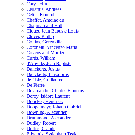
Cary, John
Cellarius, Andreas
Celtis, Konrad
Chaffat, Antoine du
Chapman and Hall
Clouet, Jean Baptiste Louis
Clüver, Phillip
Collins, Greenville
Coronelli, Vincenzo Maria
Covens and Mortier
Curtis, William
d'Anville, Jean Baptiste
Danckerts, Justus
Danckerts, Theodorus
de l'Isle, Guillaume
De Pierre
Delamarche, Charles Francois
Deroy, Isidore Laurent
Doncker, Hendrick
Doppelmayr, Johann Gabriel
Downing, Alexander
Drummond, Alexander
Dudley, Robert
Duflos, Claude
Edwards, Sydenham Teak