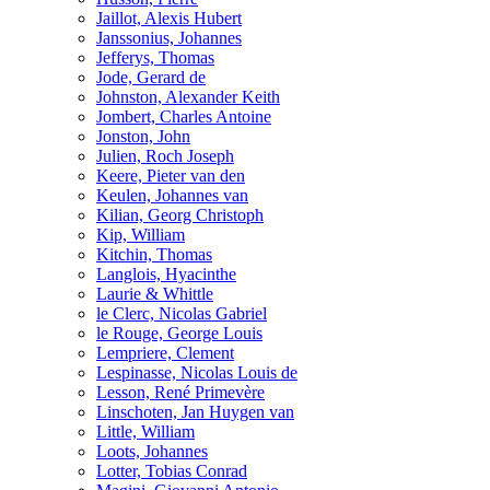
Jaillot, Alexis Hubert
Janssonius, Johannes
Jefferys, Thomas
Jode, Gerard de
Johnston, Alexander Keith
Jombert, Charles Antoine
Jonston, John
Julien, Roch Joseph
Keere, Pieter van den
Keulen, Johannes van
Kilian, Georg Christoph
Kip, William
Kitchin, Thomas
Langlois, Hyacinthe
Laurie & Whittle
le Clerc, Nicolas Gabriel
le Rouge, George Louis
Lempriere, Clement
Lespinasse, Nicolas Louis de
Lesson, René Primevère
Linschoten, Jan Huygen van
Little, William
Loots, Johannes
Lotter, Tobias Conrad