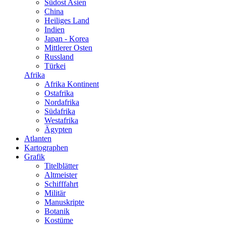
Südost Asien
China
Heiliges Land
Indien
Japan - Korea
Mittlerer Osten
Russland
Türkei
Afrika
Afrika Kontinent
Ostafrika
Nordafrika
Südafrika
Westafrika
Ägypten
Atlanten
Kartographen
Grafik
Titelblätter
Altmeister
Schifffahrt
Militär
Manuskripte
Botanik
Kostüme