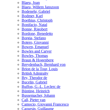
Blaeu, Joan
Blaeu, Willem Janszoon
Bodenehr, Gabriel
Bodmer, Karl
Boethius, Christoph
Bonifacio, Natal
Bonne, Rigobert
Bordone, Benedetto
Borgia, Stefano
Botero, Giovanni
Bowen, Emanuel
Bowles and Carver
Bowles, Thomas
Braun & Hogenberg
Breydenbach, Bernhard von
Brion de la Tour, Louis
British Admiralty
Bry, Theodor de
Bucelin, Gabriel
Buffon, G.-L. Leclerc de
Bünting, Heinrich
Bussemacher, Johann
Call, Pieter van
Camocio, Giovanni Francesco
Caoursin, Guillaume