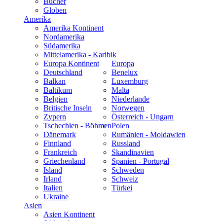
Bücher
Globen
Amerika
Amerika Kontinent
Nordamerika
Südamerika
Mittelamerika - Karibik
Europa Kontinent
Europa
Deutschland
Benelux
Balkan
Luxemburg
Baltikum
Malta
Belgien
Niederlande
Britische Inseln
Norwegen
Zypern
Österreich - Ungarn
Tschechien - Böhmen
Polen
Dänemark
Rumänien - Moldawien
Finnland
Russland
Frankreich
Skandinavien
Griechenland
Spanien - Portugal
Island
Schweden
Irland
Schweiz
Italien
Türkei
Ukraine
Asien
Asien Kontinent