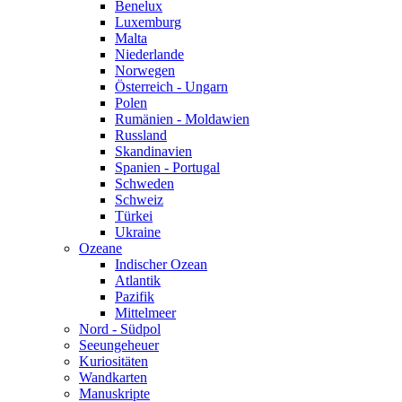
Benelux
Luxemburg
Malta
Niederlande
Norwegen
Österreich - Ungarn
Polen
Rumänien - Moldawien
Russland
Skandinavien
Spanien - Portugal
Schweden
Schweiz
Türkei
Ukraine
Ozeane
Indischer Ozean
Atlantik
Pazifik
Mittelmeer
Nord - Südpol
Seeungeheuer
Kuriositäten
Wandkarten
Manuskripte