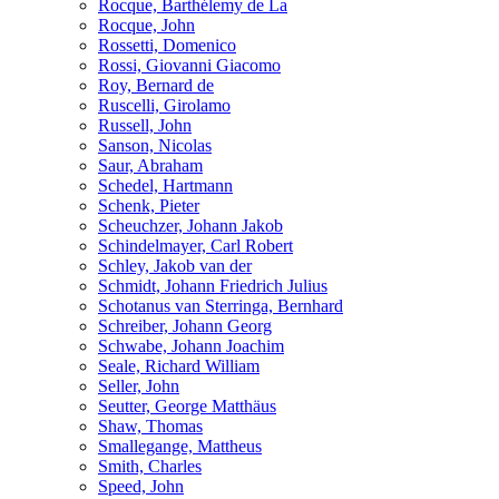
Rocque, Barthélemy de La
Rocque, John
Rossetti, Domenico
Rossi, Giovanni Giacomo
Roy, Bernard de
Ruscelli, Girolamo
Russell, John
Sanson, Nicolas
Saur, Abraham
Schedel, Hartmann
Schenk, Pieter
Scheuchzer, Johann Jakob
Schindelmayer, Carl Robert
Schley, Jakob van der
Schmidt, Johann Friedrich Julius
Schotanus van Sterringa, Bernhard
Schreiber, Johann Georg
Schwabe, Johann Joachim
Seale, Richard William
Seller, John
Seutter, George Matthäus
Shaw, Thomas
Smallegange, Mattheus
Smith, Charles
Speed, John