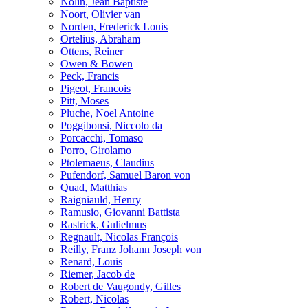
Nolin, Jean Baptiste
Noort, Olivier van
Norden, Frederick Louis
Ortelius, Abraham
Ottens, Reiner
Owen & Bowen
Peck, Francis
Pigeot, Francois
Pitt, Moses
Pluche, Noel Antoine
Poggibonsi, Niccolo da
Porcacchi, Tomaso
Porro, Girolamo
Ptolemaeus, Claudius
Pufendorf, Samuel Baron von
Quad, Matthias
Raigniauld, Henry
Ramusio, Giovanni Battista
Rastrick, Gulielmus
Regnault, Nicolas François
Reilly, Franz Johann Joseph von
Renard, Louis
Riemer, Jacob de
Robert de Vaugondy, Gilles
Robert, Nicolas