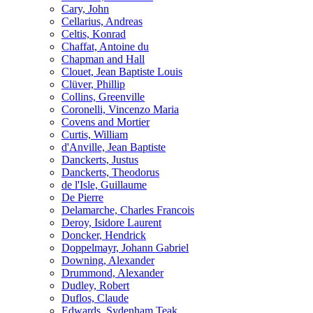
Cary, John
Cellarius, Andreas
Celtis, Konrad
Chaffat, Antoine du
Chapman and Hall
Clouet, Jean Baptiste Louis
Clüver, Phillip
Collins, Greenville
Coronelli, Vincenzo Maria
Covens and Mortier
Curtis, William
d'Anville, Jean Baptiste
Danckerts, Justus
Danckerts, Theodorus
de l'Isle, Guillaume
De Pierre
Delamarche, Charles Francois
Deroy, Isidore Laurent
Doncker, Hendrick
Doppelmayr, Johann Gabriel
Downing, Alexander
Drummond, Alexander
Dudley, Robert
Duflos, Claude
Edwards, Sydenham Teak