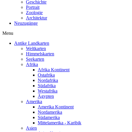
Geschichte
Portrait
Zoologie
Architektur
Neuzugänge
Menu
Antike Landkarten
Weltkarten
Himmelskarten
Seekarten
Afrika
Afrika Kontinent
Ostafrika
Nordafrika
Südafrika
Westafrika
Ägypten
Amerika
Amerika Kontinent
Nordamerika
Südamerika
Mittelamerika - Karibik
Asien