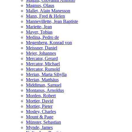
Magini, Giovanni Antonio
Magnus, Olaus
Mallet, Alain Manesson
Mann, Fred & Helen
Mannevillette, Jean Baptiste
Mariette, Jean
Mayer, Tobias
Medina, Pedro de
Megenberg, Konrad von
Meissner, Daniel
Mejer, Johannes
Mercator, Gerard
Mercator, Michael
Mercator, Rumold
Merian, Maria Sibylla
Merian, Matthäus
Middiman, Samuel
Montanus, Arnoldus
Morden, Robert
Mortier, David
Mortier, Pieter
Mosley, Charles
Mount & Page
Münster, Sebastian
Mynde, James