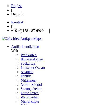
English
|
Deutsch
Kontakt
|
+49-(0)178-187-6969 |
Antike Landkarten
Welt
Weltkarten
Himmelskarten
Seekarten
Indischer Ozean
Atlantik
Pazifik
Mittelmeer
Nord - Südpol
Seeungeheuer
Kuriositäten
Wandkarten
Manuskripte