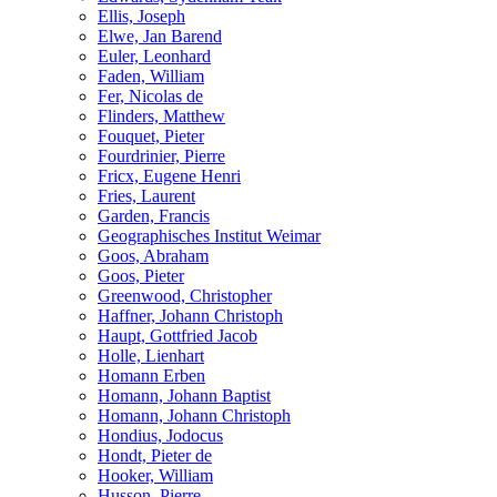
Ellis, Joseph
Elwe, Jan Barend
Euler, Leonhard
Faden, William
Fer, Nicolas de
Flinders, Matthew
Fouquet, Pieter
Fourdrinier, Pierre
Fricx, Eugene Henri
Fries, Laurent
Garden, Francis
Geographisches Institut Weimar
Goos, Abraham
Goos, Pieter
Greenwood, Christopher
Haffner, Johann Christoph
Haupt, Gottfried Jacob
Holle, Lienhart
Homann Erben
Homann, Johann Baptist
Homann, Johann Christoph
Hondius, Jodocus
Hondt, Pieter de
Hooker, William
Husson, Pierre