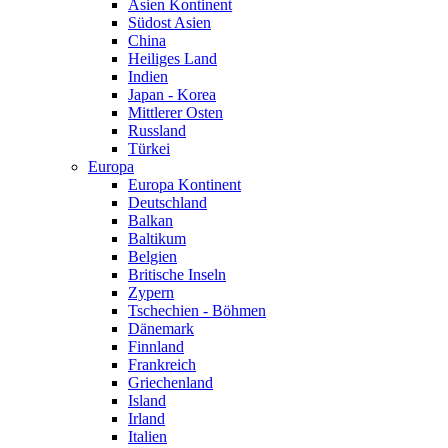
Asien Kontinent
Südost Asien
China
Heiliges Land
Indien
Japan - Korea
Mittlerer Osten
Russland
Türkei
Europa
Europa Kontinent
Deutschland
Balkan
Baltikum
Belgien
Britische Inseln
Zypern
Tschechien - Böhmen
Dänemark
Finnland
Frankreich
Griechenland
Island
Irland
Italien