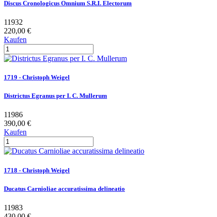
Discus Cronologicus Omnium S.R.I. Electorum
11932
220,00 €
Kaufen
1719 - Christoph Weigel
Districtus Egranus per I. C. Mullerum
11986
390,00 €
Kaufen
1718 - Christoph Weigel
Ducatus Carnioliae accuratissima delineatio
11983
430,00 €