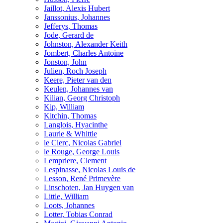
Jaillot, Alexis Hubert
Janssonius, Johannes
Jefferys, Thomas
Jode, Gerard de
Johnston, Alexander Keith
Jombert, Charles Antoine
Jonston, John
Julien, Roch Joseph
Keere, Pieter van den
Keulen, Johannes van
Kilian, Georg Christoph
Kip, William
Kitchin, Thomas
Langlois, Hyacinthe
Laurie & Whittle
le Clerc, Nicolas Gabriel
le Rouge, George Louis
Lempriere, Clement
Lespinasse, Nicolas Louis de
Lesson, René Primevère
Linschoten, Jan Huygen van
Little, William
Loots, Johannes
Lotter, Tobias Conrad