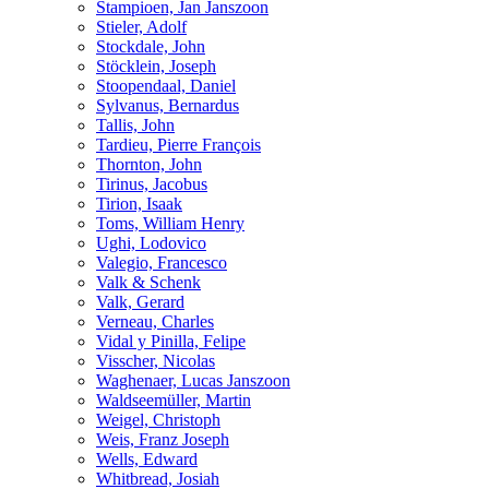
Stampioen, Jan Janszoon
Stieler, Adolf
Stockdale, John
Stöcklein, Joseph
Stoopendaal, Daniel
Sylvanus, Bernardus
Tallis, John
Tardieu, Pierre François
Thornton, John
Tirinus, Jacobus
Tirion, Isaak
Toms, William Henry
Ughi, Lodovico
Valegio, Francesco
Valk & Schenk
Valk, Gerard
Verneau, Charles
Vidal y Pinilla, Felipe
Visscher, Nicolas
Waghenaer, Lucas Janszoon
Waldseemüller, Martin
Weigel, Christoph
Weis, Franz Joseph
Wells, Edward
Whitbread, Josiah