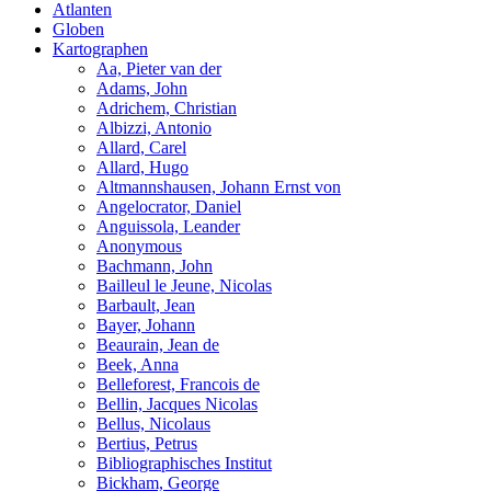
Atlanten
Globen
Kartographen
Aa, Pieter van der
Adams, John
Adrichem, Christian
Albizzi, Antonio
Allard, Carel
Allard, Hugo
Altmannshausen, Johann Ernst von
Angelocrator, Daniel
Anguissola, Leander
Anonymous
Bachmann, John
Bailleul le Jeune, Nicolas
Barbault, Jean
Bayer, Johann
Beaurain, Jean de
Beek, Anna
Belleforest, Francois de
Bellin, Jacques Nicolas
Bellus, Nicolaus
Bertius, Petrus
Bibliographisches Institut
Bickham, George