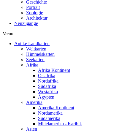
Geschichte
Portrait
Zoologie
Architektur
Neuzugänge
Menu
Antike Landkarten
Weltkarten
Himmelskarten
Seekarten
Afrika
Afrika Kontinent
Ostafrika
Nordafrika
Südafrika
Westafrika
Ägypten
Amerika
Amerika Kontinent
Nordamerika
Südamerika
Mittelamerika - Karibik
Asien