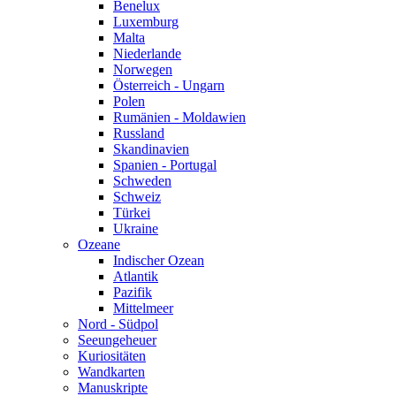
Benelux
Luxemburg
Malta
Niederlande
Norwegen
Österreich - Ungarn
Polen
Rumänien - Moldawien
Russland
Skandinavien
Spanien - Portugal
Schweden
Schweiz
Türkei
Ukraine
Ozeane
Indischer Ozean
Atlantik
Pazifik
Mittelmeer
Nord - Südpol
Seeungeheuer
Kuriositäten
Wandkarten
Manuskripte