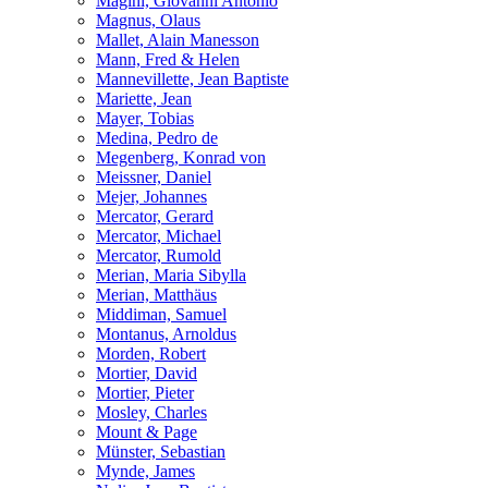
Magini, Giovanni Antonio
Magnus, Olaus
Mallet, Alain Manesson
Mann, Fred & Helen
Mannevillette, Jean Baptiste
Mariette, Jean
Mayer, Tobias
Medina, Pedro de
Megenberg, Konrad von
Meissner, Daniel
Mejer, Johannes
Mercator, Gerard
Mercator, Michael
Mercator, Rumold
Merian, Maria Sibylla
Merian, Matthäus
Middiman, Samuel
Montanus, Arnoldus
Morden, Robert
Mortier, David
Mortier, Pieter
Mosley, Charles
Mount & Page
Münster, Sebastian
Mynde, James