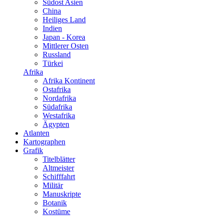
Südost Asien
China
Heiliges Land
Indien
Japan - Korea
Mittlerer Osten
Russland
Türkei
Afrika
Afrika Kontinent
Ostafrika
Nordafrika
Südafrika
Westafrika
Ägypten
Atlanten
Kartographen
Grafik
Titelblätter
Altmeister
Schifffahrt
Militär
Manuskripte
Botanik
Kostüme