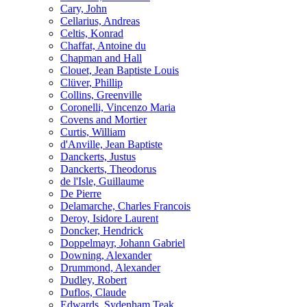
Cary, John
Cellarius, Andreas
Celtis, Konrad
Chaffat, Antoine du
Chapman and Hall
Clouet, Jean Baptiste Louis
Clüver, Phillip
Collins, Greenville
Coronelli, Vincenzo Maria
Covens and Mortier
Curtis, William
d'Anville, Jean Baptiste
Danckerts, Justus
Danckerts, Theodorus
de l'Isle, Guillaume
De Pierre
Delamarche, Charles Francois
Deroy, Isidore Laurent
Doncker, Hendrick
Doppelmayr, Johann Gabriel
Downing, Alexander
Drummond, Alexander
Dudley, Robert
Duflos, Claude
Edwards, Sydenham Teak