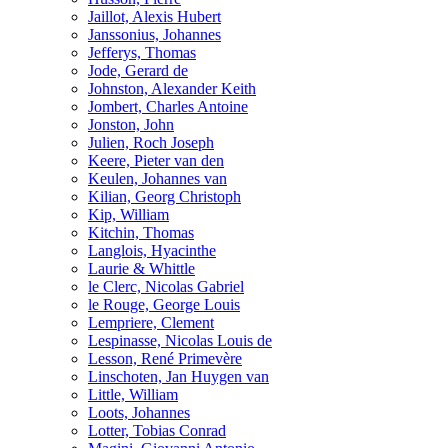
Jaillot, Alexis Hubert
Janssonius, Johannes
Jefferys, Thomas
Jode, Gerard de
Johnston, Alexander Keith
Jombert, Charles Antoine
Jonston, John
Julien, Roch Joseph
Keere, Pieter van den
Keulen, Johannes van
Kilian, Georg Christoph
Kip, William
Kitchin, Thomas
Langlois, Hyacinthe
Laurie & Whittle
le Clerc, Nicolas Gabriel
le Rouge, George Louis
Lempriere, Clement
Lespinasse, Nicolas Louis de
Lesson, René Primevère
Linschoten, Jan Huygen van
Little, William
Loots, Johannes
Lotter, Tobias Conrad