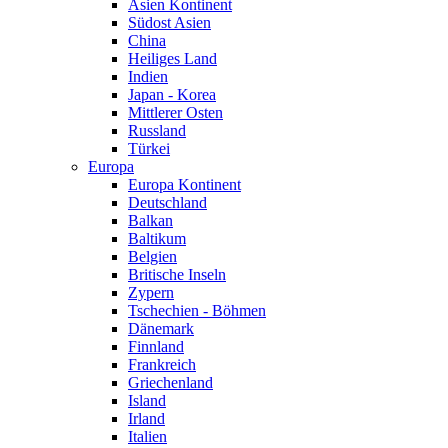
Asien Kontinent
Südost Asien
China
Heiliges Land
Indien
Japan - Korea
Mittlerer Osten
Russland
Türkei
Europa
Europa Kontinent
Deutschland
Balkan
Baltikum
Belgien
Britische Inseln
Zypern
Tschechien - Böhmen
Dänemark
Finnland
Frankreich
Griechenland
Island
Irland
Italien