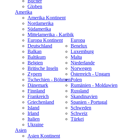
Bücher
Globen
Amerika
Amerika Kontinent
Nordamerika
Südamerika
Mittelamerika - Karibik
Europa Kontinent
Europa
Deutschland
Benelux
Balkan
Luxemburg
Baltikum
Malta
Belgien
Niederlande
Britische Inseln
Norwegen
Zypern
Österreich - Ungarn
Tschechien - Böhmen
Polen
Dänemark
Rumänien - Moldawien
Finnland
Russland
Frankreich
Skandinavien
Griechenland
Spanien - Portugal
Island
Schweden
Irland
Schweiz
Italien
Türkei
Ukraine
Asien
Asien Kontinent