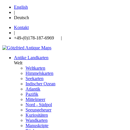
English
|
Deutsch
Kontakt
|
+49-(0)178-187-6969 |
Antike Landkarten
Welt
Weltkarten
Himmelskarten
Seekarten
Indischer Ozean
Atlantik
Pazifik
Mittelmeer
Nord - Südpol
Seeungeheuer
Kuriositäten
Wandkarten
Manuskripte