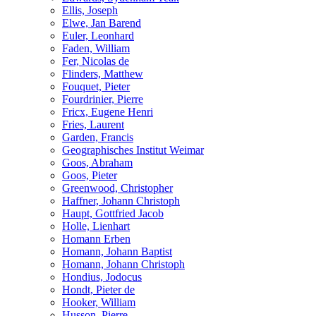
Ellis, Joseph
Elwe, Jan Barend
Euler, Leonhard
Faden, William
Fer, Nicolas de
Flinders, Matthew
Fouquet, Pieter
Fourdrinier, Pierre
Fricx, Eugene Henri
Fries, Laurent
Garden, Francis
Geographisches Institut Weimar
Goos, Abraham
Goos, Pieter
Greenwood, Christopher
Haffner, Johann Christoph
Haupt, Gottfried Jacob
Holle, Lienhart
Homann Erben
Homann, Johann Baptist
Homann, Johann Christoph
Hondius, Jodocus
Hondt, Pieter de
Hooker, William
Husson, Pierre