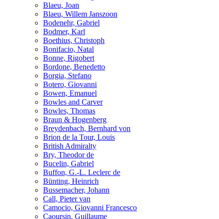
Blaeu, Joan
Blaeu, Willem Janszoon
Bodenehr, Gabriel
Bodmer, Karl
Boethius, Christoph
Bonifacio, Natal
Bonne, Rigobert
Bordone, Benedetto
Borgia, Stefano
Botero, Giovanni
Bowen, Emanuel
Bowles and Carver
Bowles, Thomas
Braun & Hogenberg
Breydenbach, Bernhard von
Brion de la Tour, Louis
British Admiralty
Bry, Theodor de
Bucelin, Gabriel
Buffon, G.-L. Leclerc de
Bünting, Heinrich
Bussemacher, Johann
Call, Pieter van
Camocio, Giovanni Francesco
Caoursin, Guillaume