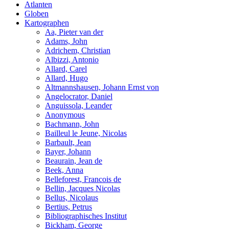
Atlanten
Globen
Kartographen
Aa, Pieter van der
Adams, John
Adrichem, Christian
Albizzi, Antonio
Allard, Carel
Allard, Hugo
Altmannshausen, Johann Ernst von
Angelocrator, Daniel
Anguissola, Leander
Anonymous
Bachmann, John
Bailleul le Jeune, Nicolas
Barbault, Jean
Bayer, Johann
Beaurain, Jean de
Beek, Anna
Belleforest, Francois de
Bellin, Jacques Nicolas
Bellus, Nicolaus
Bertius, Petrus
Bibliographisches Institut
Bickham, George