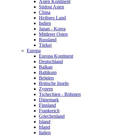
Asien Kontinent
Südost Asien
China
Heiliges Land
Indien
Japan - Korea
Mittlerer Osten
Russland
Türkei
Europa
Europa Kontinent
Deutschland
Balkan
Baltikum
Belgien
Britische Inseln
Zypern
Tschechien - Böhmen
Dänemark
Finnland
Frankreich
Griechenland
Island
Irland
Italien