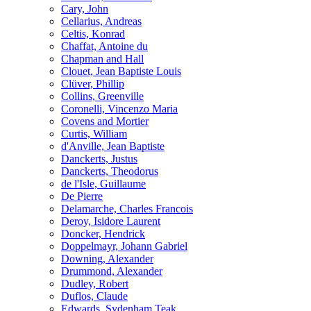
Cary, John
Cellarius, Andreas
Celtis, Konrad
Chaffat, Antoine du
Chapman and Hall
Clouet, Jean Baptiste Louis
Clüver, Phillip
Collins, Greenville
Coronelli, Vincenzo Maria
Covens and Mortier
Curtis, William
d'Anville, Jean Baptiste
Danckerts, Justus
Danckerts, Theodorus
de l'Isle, Guillaume
De Pierre
Delamarche, Charles Francois
Deroy, Isidore Laurent
Doncker, Hendrick
Doppelmayr, Johann Gabriel
Downing, Alexander
Drummond, Alexander
Dudley, Robert
Duflos, Claude
Edwards, Sydenham Teak