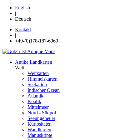
English
|
Deutsch
Kontakt
|
+49-(0)178-187-6969 |
Antike Landkarten
Welt
Weltkarten
Himmelskarten
Seekarten
Indischer Ozean
Atlantik
Pazifik
Mittelmeer
Nord - Südpol
Seeungeheuer
Kuriositäten
Wandkarten
Manuskripte