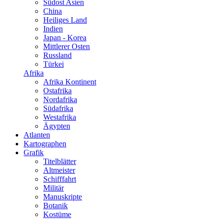
Südost Asien
China
Heiliges Land
Indien
Japan - Korea
Mittlerer Osten
Russland
Türkei
Afrika
Afrika Kontinent
Ostafrika
Nordafrika
Südafrika
Westafrika
Ägypten
Atlanten
Kartographen
Grafik
Titelblätter
Altmeister
Schifffahrt
Militär
Manuskripte
Botanik
Kostüme