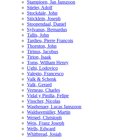
Stampioen, Jan Janszoon
Stieler, Adolf
Stockdale, John
Stöcklein, Joseph
Stoopendaal, Daniel
Sylvanus, Bernardus
Tallis, John
Tardieu, Pierre François
Thornton, John
Tirinus, Jacobus
Tirion, Isaak
Toms, William Henry
Ughi, Lodovico
Valegio, Francesco
Valk & Schenk
Valk, Gerard
Verneau, Charles
Vidal y Pinilla, Felipe
Visscher, Nicolas
Waghenaer, Lucas Janszoon
Waldseemüller, Martin
Weigel, Christoph
Weis, Franz Joseph
Wells, Edward
Whitbread, Josiah