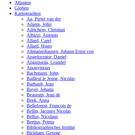
Atlanten
Globen
Kartographen
Aa, Pieter van der
Adams, John
Adrichem, Christian
Albizzi, Antonio
Allard, Carel
Allard, Hugo
Altmannshausen, Johann Ernst von
Angelocrator, Daniel
Anguissola, Leander
Anonymous
Bachmann, John
Bailleul le Jeune, Nicolas
Barbault, Jean
Bayer, Johann
Beaurain, Jean de
Beek, Anna
Belleforest, Francois de
Bellin, Jacques Nicolas
Bellus, Nicolaus
Bertius, Petrus
Bibliographisches Institut
Bickham, George