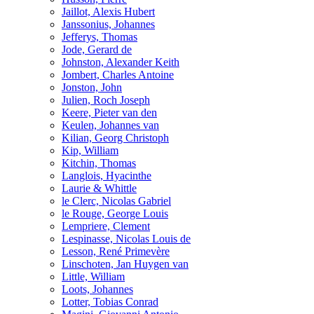
Jaillot, Alexis Hubert
Janssonius, Johannes
Jefferys, Thomas
Jode, Gerard de
Johnston, Alexander Keith
Jombert, Charles Antoine
Jonston, John
Julien, Roch Joseph
Keere, Pieter van den
Keulen, Johannes van
Kilian, Georg Christoph
Kip, William
Kitchin, Thomas
Langlois, Hyacinthe
Laurie & Whittle
le Clerc, Nicolas Gabriel
le Rouge, George Louis
Lempriere, Clement
Lespinasse, Nicolas Louis de
Lesson, René Primevère
Linschoten, Jan Huygen van
Little, William
Loots, Johannes
Lotter, Tobias Conrad