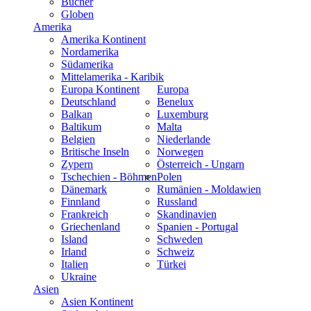
Bücher
Globen
Amerika
Amerika Kontinent
Nordamerika
Südamerika
Mittelamerika - Karibik
Europa Kontinent
Europa
Deutschland
Benelux
Balkan
Luxemburg
Baltikum
Malta
Belgien
Niederlande
Britische Inseln
Norwegen
Zypern
Österreich - Ungarn
Tschechien - Böhmen
Polen
Dänemark
Rumänien - Moldawien
Finnland
Russland
Frankreich
Skandinavien
Griechenland
Spanien - Portugal
Island
Schweden
Irland
Schweiz
Italien
Türkei
Ukraine
Asien
Asien Kontinent