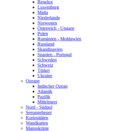
Benelux
Luxemburg
Malta
Niederlande
Norwegen
Österreich - Ungarn
Polen
Rumänien - Moldawien
Russland
Skandinavien
Spanien - Portugal
Schweden
Schweiz
Türkei
Ukraine
Ozeane
Indischer Ozean
Atlantik
Pazifik
Mittelmeer
Nord - Südpol
Seeungeheuer
Kuriositäten
Wandkarten
Manuskripte