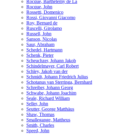
Rocque, Barthélemy de La
Rocque, John
Rossetti, Domenico
Rossi, Giovanni Giacomo
Roy, Bernard de
Ruscelli, Girolamo
Russell, John
Sanson, Nicolas
Saur, Abraham
Schedel, Hartmann
Schenk, Pieter
Scheuchzer, Johann Jakob
Schindelmayer, Carl Robert
Schley, Jakob van der
Schmidt, Johann Friedrich Julius
Schotanus van Sterringa, Bernhard
Schreiber, Johann Georg
Schwabe, Johann Joachim
Seale, Richard William
Seller, John
Seutter, George Matthäus
Shaw, Thomas
Smallegange, Mattheus
Smith, Charles
Speed, John