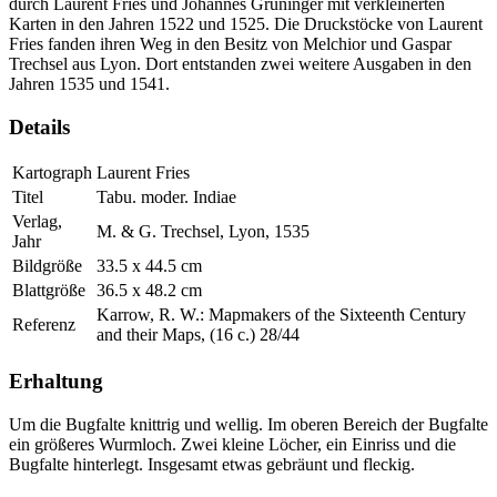
durch Laurent Fries und Johannes Grüninger mit verkleinerten
Karten in den Jahren 1522 und 1525. Die Druckstöcke von Laurent
Fries fanden ihren Weg in den Besitz von Melchior und Gaspar
Trechsel aus Lyon. Dort entstanden zwei weitere Ausgaben in den
Jahren 1535 und 1541.
Details
Kartograph
Laurent Fries
Titel
Tabu. moder. Indiae
Verlag,
M. & G. Trechsel, Lyon, 1535
Jahr
Bildgröße
33.5 x 44.5 cm
Blattgröße
36.5 x 48.2 cm
Karrow, R. W.: Mapmakers of the Sixteenth Century
Referenz
and their Maps, (16 c.) 28/44
Erhaltung
Um die Bugfalte knittrig und wellig. Im oberen Bereich der Bugfalte
ein größeres Wurmloch. Zwei kleine Löcher, ein Einriss und die
Bugfalte hinterlegt. Insgesamt etwas gebräunt und fleckig.