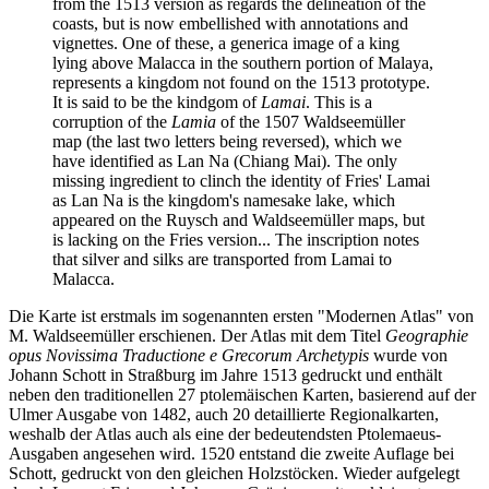
from the 1513 version as regards the delineation of the
coasts, but is now embellished with annotations and
vignettes. One of these, a generica image of a king
lying above Malacca in the southern portion of Malaya,
represents a kingdom not found on the 1513 prototype.
It is said to be the kindgom of
Lamai
. This is a
corruption of the
Lamia
of the 1507 Waldseemüller
map (the last two letters being reversed), which we
have identified as Lan Na (Chiang Mai). The only
missing ingredient to clinch the identity of Fries' Lamai
as Lan Na is the kingdom's namesake lake, which
appeared on the Ruysch and Waldseemüller maps, but
is lacking on the Fries version... The inscription notes
that silver and silks are transported from Lamai to
Malacca.
Die Karte ist erstmals im sogenannten ersten "Modernen Atlas" von
M. Waldseemüller erschienen. Der Atlas mit dem Titel
Geographie
opus Novissima Traductione e Grecorum Archetypis
wurde von
Johann Schott in Straßburg im Jahre 1513 gedruckt und enthält
neben den traditionellen 27 ptolemäischen Karten, basierend auf der
Ulmer Ausgabe von 1482, auch 20 detaillierte Regionalkarten,
weshalb der Atlas auch als eine der bedeutendsten Ptolemaeus-
Ausgaben angesehen wird. 1520 entstand die zweite Auflage bei
Schott, gedruckt von den gleichen Holzstöcken. Wieder aufgelegt