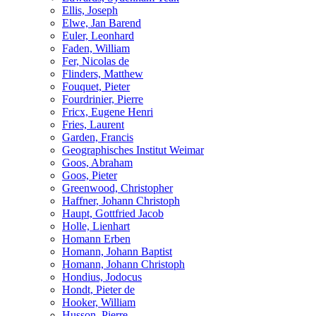
Ellis, Joseph
Elwe, Jan Barend
Euler, Leonhard
Faden, William
Fer, Nicolas de
Flinders, Matthew
Fouquet, Pieter
Fourdrinier, Pierre
Fricx, Eugene Henri
Fries, Laurent
Garden, Francis
Geographisches Institut Weimar
Goos, Abraham
Goos, Pieter
Greenwood, Christopher
Haffner, Johann Christoph
Haupt, Gottfried Jacob
Holle, Lienhart
Homann Erben
Homann, Johann Baptist
Homann, Johann Christoph
Hondius, Jodocus
Hondt, Pieter de
Hooker, William
Husson, Pierre