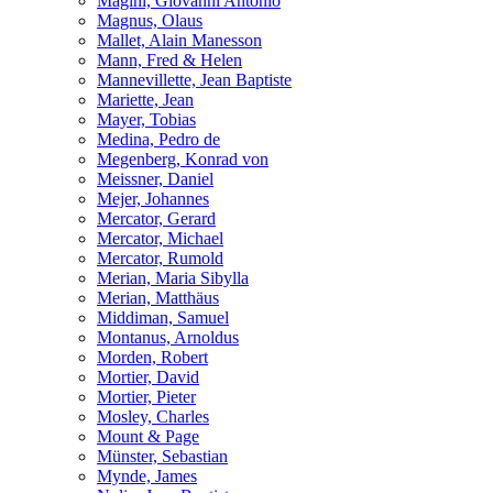
Magini, Giovanni Antonio
Magnus, Olaus
Mallet, Alain Manesson
Mann, Fred & Helen
Mannevillette, Jean Baptiste
Mariette, Jean
Mayer, Tobias
Medina, Pedro de
Megenberg, Konrad von
Meissner, Daniel
Mejer, Johannes
Mercator, Gerard
Mercator, Michael
Mercator, Rumold
Merian, Maria Sibylla
Merian, Matthäus
Middiman, Samuel
Montanus, Arnoldus
Morden, Robert
Mortier, David
Mortier, Pieter
Mosley, Charles
Mount & Page
Münster, Sebastian
Mynde, James