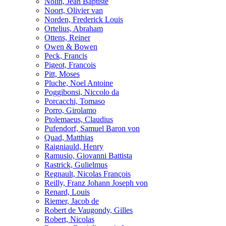
Nolin, Jean Baptiste
Noort, Olivier van
Norden, Frederick Louis
Ortelius, Abraham
Ottens, Reiner
Owen & Bowen
Peck, Francis
Pigeot, Francois
Pitt, Moses
Pluche, Noel Antoine
Poggibonsi, Niccolo da
Porcacchi, Tomaso
Porro, Girolamo
Ptolemaeus, Claudius
Pufendorf, Samuel Baron von
Quad, Matthias
Raigniauld, Henry
Ramusio, Giovanni Battista
Rastrick, Gulielmus
Regnault, Nicolas François
Reilly, Franz Johann Joseph von
Renard, Louis
Riemer, Jacob de
Robert de Vaugondy, Gilles
Robert, Nicolas