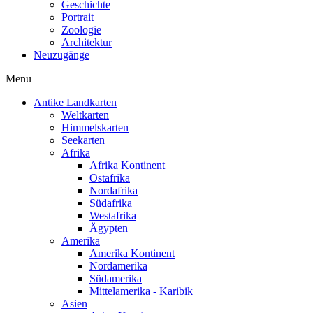
Geschichte
Portrait
Zoologie
Architektur
Neuzugänge
Menu
Antike Landkarten
Weltkarten
Himmelskarten
Seekarten
Afrika
Afrika Kontinent
Ostafrika
Nordafrika
Südafrika
Westafrika
Ägypten
Amerika
Amerika Kontinent
Nordamerika
Südamerika
Mittelamerika - Karibik
Asien