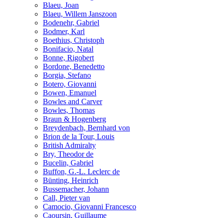
Blaeu, Joan
Blaeu, Willem Janszoon
Bodenehr, Gabriel
Bodmer, Karl
Boethius, Christoph
Bonifacio, Natal
Bonne, Rigobert
Bordone, Benedetto
Borgia, Stefano
Botero, Giovanni
Bowen, Emanuel
Bowles and Carver
Bowles, Thomas
Braun & Hogenberg
Breydenbach, Bernhard von
Brion de la Tour, Louis
British Admiralty
Bry, Theodor de
Bucelin, Gabriel
Buffon, G.-L. Leclerc de
Bünting, Heinrich
Bussemacher, Johann
Call, Pieter van
Camocio, Giovanni Francesco
Caoursin, Guillaume