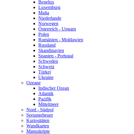
Benelux
Luxemburg
Malta
Niederlande
Norwegen
Österreich - Ungarn
Polen
Rumänien - Moldawien
Russland
Skandinavien
Spanien - Portugal
Schweden
Schweiz
Türkei
Ukraine
Ozeane
Indischer Ozean
Atlantik
Pazifik
Mittelmeer
Nord - Südpol
Seeungeheuer
Kuriositäten
Wandkarten
Manuskripte