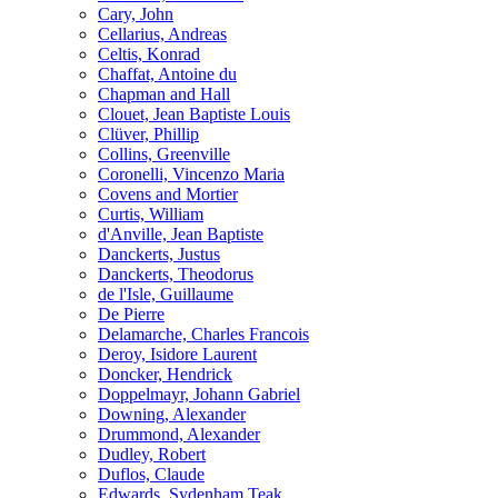
Cary, John
Cellarius, Andreas
Celtis, Konrad
Chaffat, Antoine du
Chapman and Hall
Clouet, Jean Baptiste Louis
Clüver, Phillip
Collins, Greenville
Coronelli, Vincenzo Maria
Covens and Mortier
Curtis, William
d'Anville, Jean Baptiste
Danckerts, Justus
Danckerts, Theodorus
de l'Isle, Guillaume
De Pierre
Delamarche, Charles Francois
Deroy, Isidore Laurent
Doncker, Hendrick
Doppelmayr, Johann Gabriel
Downing, Alexander
Drummond, Alexander
Dudley, Robert
Duflos, Claude
Edwards, Sydenham Teak