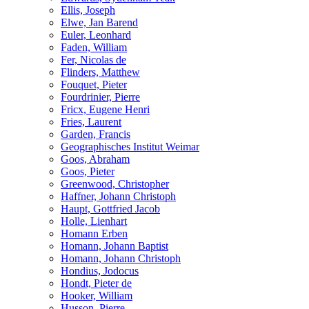
Ellis, Joseph
Elwe, Jan Barend
Euler, Leonhard
Faden, William
Fer, Nicolas de
Flinders, Matthew
Fouquet, Pieter
Fourdrinier, Pierre
Fricx, Eugene Henri
Fries, Laurent
Garden, Francis
Geographisches Institut Weimar
Goos, Abraham
Goos, Pieter
Greenwood, Christopher
Haffner, Johann Christoph
Haupt, Gottfried Jacob
Holle, Lienhart
Homann Erben
Homann, Johann Baptist
Homann, Johann Christoph
Hondius, Jodocus
Hondt, Pieter de
Hooker, William
Husson, Pierre