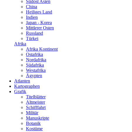
Südost Asien
China
Heiliges Land
Indien
Japan - Korea
Mittlerer Osten
Russland
Türkei
Afrika
Afrika Kontinent
Ostafrika
Nordafrika
Südafrika
Westafrika
Ägypten
Atlanten
Kartographen
Grafik
Titelblätter
Altmeister
Schifffahrt
Militär
Manuskripte
Botanik
Kostüme