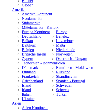
Bücher
Globen
Amerika
Amerika Kontinent
Nordamerika
Südamerika
Mittelamerika - Karibik
Europa Kontinent
Europa
Deutschland
Benelux
Balkan
Luxemburg
Baltikum
Malta
Belgien
Niederlande
Britische Inseln
Norwegen
Zypern
Österreich - Ungarn
Tschechien - Böhmen
Polen
Dänemark
Rumänien - Moldawien
Finnland
Russland
Frankreich
Skandinavien
Griechenland
Spanien - Portugal
Island
Schweden
Irland
Schweiz
Italien
Türkei
Ukraine
Asien
Asien Kontinent