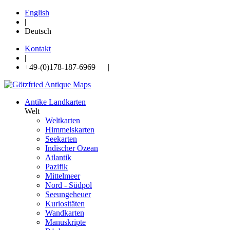
English
|
Deutsch
Kontakt
|
+49-(0)178-187-6969 |
Antike Landkarten
Welt
Weltkarten
Himmelskarten
Seekarten
Indischer Ozean
Atlantik
Pazifik
Mittelmeer
Nord - Südpol
Seeungeheuer
Kuriositäten
Wandkarten
Manuskripte