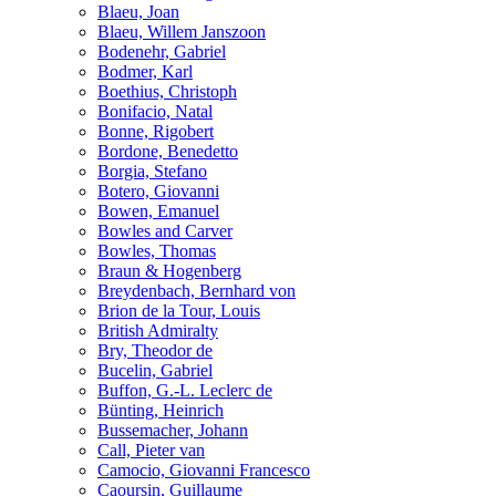
Blaeu, Joan
Blaeu, Willem Janszoon
Bodenehr, Gabriel
Bodmer, Karl
Boethius, Christoph
Bonifacio, Natal
Bonne, Rigobert
Bordone, Benedetto
Borgia, Stefano
Botero, Giovanni
Bowen, Emanuel
Bowles and Carver
Bowles, Thomas
Braun & Hogenberg
Breydenbach, Bernhard von
Brion de la Tour, Louis
British Admiralty
Bry, Theodor de
Bucelin, Gabriel
Buffon, G.-L. Leclerc de
Bünting, Heinrich
Bussemacher, Johann
Call, Pieter van
Camocio, Giovanni Francesco
Caoursin, Guillaume