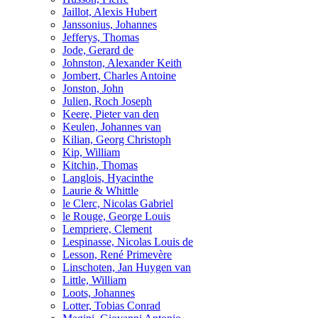
Jaillot, Alexis Hubert
Janssonius, Johannes
Jefferys, Thomas
Jode, Gerard de
Johnston, Alexander Keith
Jombert, Charles Antoine
Jonston, John
Julien, Roch Joseph
Keere, Pieter van den
Keulen, Johannes van
Kilian, Georg Christoph
Kip, William
Kitchin, Thomas
Langlois, Hyacinthe
Laurie & Whittle
le Clerc, Nicolas Gabriel
le Rouge, George Louis
Lempriere, Clement
Lespinasse, Nicolas Louis de
Lesson, René Primevère
Linschoten, Jan Huygen van
Little, William
Loots, Johannes
Lotter, Tobias Conrad