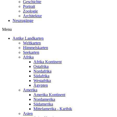
Geschichte
Portrait
Zoologie
Architektur
Neuzugänge
Menu
Antike Landkarten
Weltkarten
Himmelskarten
Seekarten
Afrika
Afrika Kontinent
Ostafrika
Nordafrika
Südafrika
Westafrika
Ägypten
Amerika
Amerika Kontinent
Nordamerika
Südamerika
Mittelamerika - Karibik
Asien