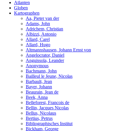
Atlanten
Globen
Kartographen
Aa, Pieter van der
Adams, John
Adrichem, Christian
Albizzi, Antonio
Allard, Carel
Allard, Hugo
Altmannshausen, Johann Ernst von
Angelocrator, Daniel
Anguissola, Leander
Anonymous
Bachmann, John
Bailleul le Jeune, Nicolas
Barbault, Jean
Bayer, Johann
Beaurain, Jean de
Beek, Anna
Belleforest, Francois de
Bellin, Jacques Nicolas
Bellus, Nicolaus
Bertius, Petrus
Bibliographisches Institut
Bickham, George