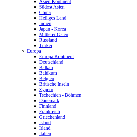
Asien Kontinent
Südost Asien
China
Heiliges Land
Indien
Japan - Korea
Mittlerer Osten
Russland
Türkei
Europa
Europa Kontinent
Deutschland
Balkan
Baltikum
Belgien
Britische Inseln
Zypern
Tschechien - Böhmen
Dänemark
Finnland
Frankreich
Griechenland
Island
Irland
Italien