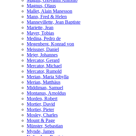
Magini, Giovanni Antonio
Magnus, Olaus
Mallet, Alain Manesson
Mann, Fred & Helen
Mannevillette, Jean Baptiste
Mariette, Jean
Mayer, Tobias
Medina, Pedro de
Megenberg, Konrad von
Meissner, Daniel
Mejer, Johannes
Mercator, Gerard
Mercator, Michael
Mercator, Rumold
Merian, Maria Sibylla
Merian, Matthäus
Middiman, Samuel
Montanus, Arnoldus
Morden, Robert
Mortier, David
Mortier, Pieter
Mosley, Charles
Mount & Page
Münster, Sebastian
Mynde, James