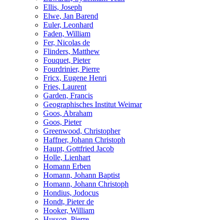
Ellis, Joseph
Elwe, Jan Barend
Euler, Leonhard
Faden, William
Fer, Nicolas de
Flinders, Matthew
Fouquet, Pieter
Fourdrinier, Pierre
Fricx, Eugene Henri
Fries, Laurent
Garden, Francis
Geographisches Institut Weimar
Goos, Abraham
Goos, Pieter
Greenwood, Christopher
Haffner, Johann Christoph
Haupt, Gottfried Jacob
Holle, Lienhart
Homann Erben
Homann, Johann Baptist
Homann, Johann Christoph
Hondius, Jodocus
Hondt, Pieter de
Hooker, William
Husson, Pierre