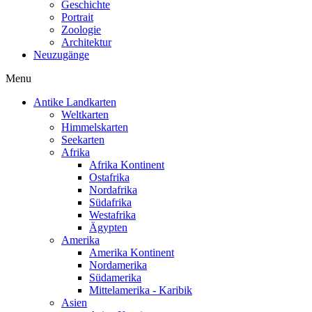
Geschichte
Portrait
Zoologie
Architektur
Neuzugänge
Menu
Antike Landkarten
Weltkarten
Himmelskarten
Seekarten
Afrika
Afrika Kontinent
Ostafrika
Nordafrika
Südafrika
Westafrika
Ägypten
Amerika
Amerika Kontinent
Nordamerika
Südamerika
Mittelamerika - Karibik
Asien