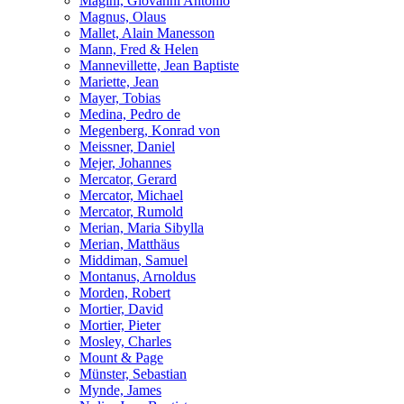
Magini, Giovanni Antonio
Magnus, Olaus
Mallet, Alain Manesson
Mann, Fred & Helen
Mannevillette, Jean Baptiste
Mariette, Jean
Mayer, Tobias
Medina, Pedro de
Megenberg, Konrad von
Meissner, Daniel
Mejer, Johannes
Mercator, Gerard
Mercator, Michael
Mercator, Rumold
Merian, Maria Sibylla
Merian, Matthäus
Middiman, Samuel
Montanus, Arnoldus
Morden, Robert
Mortier, David
Mortier, Pieter
Mosley, Charles
Mount & Page
Münster, Sebastian
Mynde, James