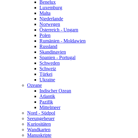
Benelux
Luxemburg
Malta
Niederlande
Norwegen
Österreich - Ungarn
Polen
Rumänien - Moldawien
Russland
Skandinavien
Spanien - Portugal
Schweden
Schweiz
Türkei
Ukraine
Ozeane
Indischer Ozean
Atlantik
Pazifik
Mittelmeer
Nord - Südpol
Seeungeheuer
Kuriositäten
Wandkarten
Manuskripte