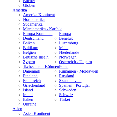
Bücher
Globen
Amerika
Amerika Kontinent
Nordamerika
Südamerika
Mittelamerika - Karibik
Europa Kontinent
Europa
Deutschland
Benelux
Balkan
Luxemburg
Baltikum
Malta
Belgien
Niederlande
Britische Inseln
Norwegen
Zypern
Österreich - Ungarn
Tschechien - Böhmen
Polen
Dänemark
Rumänien - Moldawien
Finnland
Russland
Frankreich
Skandinavien
Griechenland
Spanien - Portugal
Island
Schweden
Irland
Schweiz
Italien
Türkei
Ukraine
Asien
Asien Kontinent