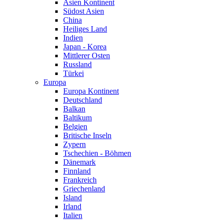
Asien Kontinent
Südost Asien
China
Heiliges Land
Indien
Japan - Korea
Mittlerer Osten
Russland
Türkei
Europa
Europa Kontinent
Deutschland
Balkan
Baltikum
Belgien
Britische Inseln
Zypern
Tschechien - Böhmen
Dänemark
Finnland
Frankreich
Griechenland
Island
Irland
Italien