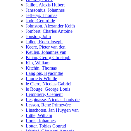
Jaillot, Alexis Hubert
Janssonius, Johannes
Jefferys, Thomas
Jode, Gerard de
Johnston, Alexander Keith
Jombert, Charles Antoine
Jonston, John
Julien, Roch Joseph
Keere, Pieter van den
Keulen, Johannes van
Kilian, Georg Christoph
Kip, William
Kitchin, Thomas
Langlois, Hyacinthe
Laurie & Whittle
le Clerc, Nicolas Gabriel
le Rouge, George Louis
Lempriere, Clement
Lespinasse, Nicolas Louis de
Lesson, René Primevère
Linschoten, Jan Huygen van
Little, William
Loots, Johannes
Lotter, Tobias Conrad