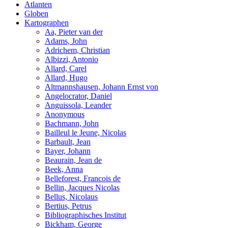
Atlanten
Globen
Kartographen
Aa, Pieter van der
Adams, John
Adrichem, Christian
Albizzi, Antonio
Allard, Carel
Allard, Hugo
Altmannshausen, Johann Ernst von
Angelocrator, Daniel
Anguissola, Leander
Anonymous
Bachmann, John
Bailleul le Jeune, Nicolas
Barbault, Jean
Bayer, Johann
Beaurain, Jean de
Beek, Anna
Belleforest, Francois de
Bellin, Jacques Nicolas
Bellus, Nicolaus
Bertius, Petrus
Bibliographisches Institut
Bickham, George