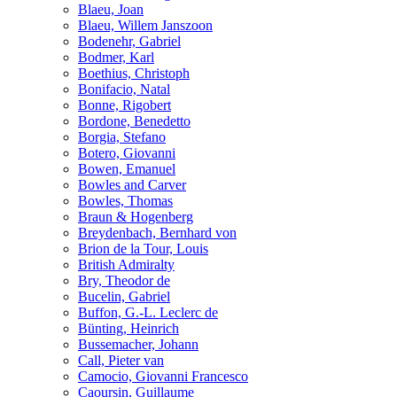
Blaeu, Joan
Blaeu, Willem Janszoon
Bodenehr, Gabriel
Bodmer, Karl
Boethius, Christoph
Bonifacio, Natal
Bonne, Rigobert
Bordone, Benedetto
Borgia, Stefano
Botero, Giovanni
Bowen, Emanuel
Bowles and Carver
Bowles, Thomas
Braun & Hogenberg
Breydenbach, Bernhard von
Brion de la Tour, Louis
British Admiralty
Bry, Theodor de
Bucelin, Gabriel
Buffon, G.-L. Leclerc de
Bünting, Heinrich
Bussemacher, Johann
Call, Pieter van
Camocio, Giovanni Francesco
Caoursin, Guillaume