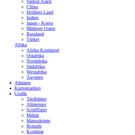
Südost Asien
China
Heiliges Land
Indien
Japan - Korea
Mittlerer Osten
Russland
Türkei
Afrika
Afrika Kontinent
Ostafrika
Nordafrika
Südafrika
Westafrika
Ägypten
Atlanten
Kartographen
Grafik
Titelblätter
Altmeister
Schifffahrt
Militär
Manuskripte
Botanik
Kostüme