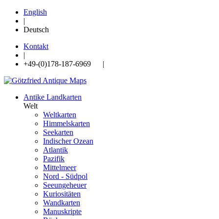
English
|
Deutsch
Kontakt
|
+49-(0)178-187-6969 |
Antike Landkarten
Welt
Weltkarten
Himmelskarten
Seekarten
Indischer Ozean
Atlantik
Pazifik
Mittelmeer
Nord - Südpol
Seeungeheuer
Kuriositäten
Wandkarten
Manuskripte