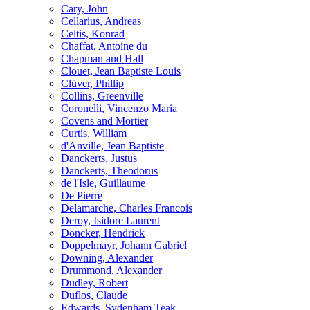
Cary, John
Cellarius, Andreas
Celtis, Konrad
Chaffat, Antoine du
Chapman and Hall
Clouet, Jean Baptiste Louis
Clüver, Phillip
Collins, Greenville
Coronelli, Vincenzo Maria
Covens and Mortier
Curtis, William
d'Anville, Jean Baptiste
Danckerts, Justus
Danckerts, Theodorus
de l'Isle, Guillaume
De Pierre
Delamarche, Charles Francois
Deroy, Isidore Laurent
Doncker, Hendrick
Doppelmayr, Johann Gabriel
Downing, Alexander
Drummond, Alexander
Dudley, Robert
Duflos, Claude
Edwards, Sydenham Teak