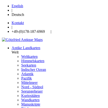
English
|
Deutsch
Kontakt
|
+49-(0)178-187-6969 |
Antike Landkarten
Welt
Weltkarten
Himmelskarten
Seekarten
Indischer Ozean
Atlantik
Pazifik
Mittelmeer
Nord - Südpol
Seeungeheuer
Kuriositäten
Wandkarten
Manuskripte