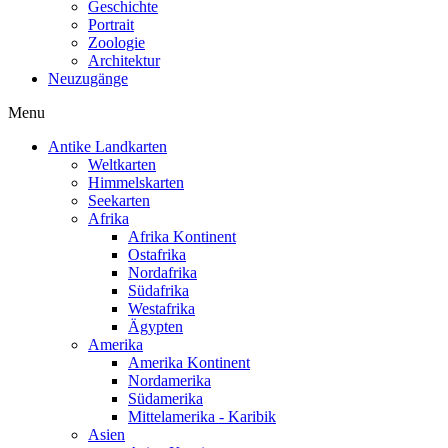
Geschichte
Portrait
Zoologie
Architektur
Neuzugänge
Menu
Antike Landkarten
Weltkarten
Himmelskarten
Seekarten
Afrika
Afrika Kontinent
Ostafrika
Nordafrika
Südafrika
Westafrika
Ägypten
Amerika
Amerika Kontinent
Nordamerika
Südamerika
Mittelamerika - Karibik
Asien