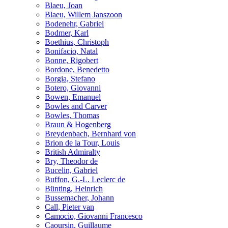
Blaeu, Joan
Blaeu, Willem Janszoon
Bodenehr, Gabriel
Bodmer, Karl
Boethius, Christoph
Bonifacio, Natal
Bonne, Rigobert
Bordone, Benedetto
Borgia, Stefano
Botero, Giovanni
Bowen, Emanuel
Bowles and Carver
Bowles, Thomas
Braun & Hogenberg
Breydenbach, Bernhard von
Brion de la Tour, Louis
British Admiralty
Bry, Theodor de
Bucelin, Gabriel
Buffon, G.-L. Leclerc de
Bünting, Heinrich
Bussemacher, Johann
Call, Pieter van
Camocio, Giovanni Francesco
Caoursin, Guillaume