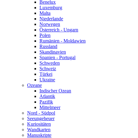
Benelux
Luxemburg
Malta
Niederlande
Norwegen
Österreich - Ungarn
Polen
Rumänien - Moldawien
Russland
Skandinavien
Spanien - Portugal
Schweden
Schweiz
Türkei
Ukraine
Ozeane
Indischer Ozean
Atlantik
Pazifik
Mittelmeer
Nord - Südpol
Seeungeheuer
Kuriositäten
Wandkarten
Manuskripte