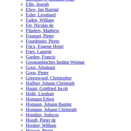
Ellis, Joseph
Elwe, Jan Barend
Euler, Leonhard
Faden, William
Fer, Nicolas de
Flinders, Matthew
Fouquet, Pieter
Fourdrinier, Pierre
Fricx, Eugene Henri
Fries, Laurent
Garden, Francis
Geographisches Institut Weimar
Goos, Abraham
Goos, Pieter
Greenwood, Christopher
Haffner, Johann Christoph
Haupt, Gottfried Jacob
Holle, Lienhart
Homann Erben
Homann, Johann Baptist
Homann, Johann Christoph
Hondius, Jodocus
Hondt, Pieter de
Hooker, William
Husson, Pierre