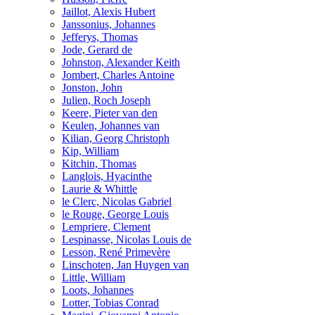
Jaillot, Alexis Hubert
Janssonius, Johannes
Jefferys, Thomas
Jode, Gerard de
Johnston, Alexander Keith
Jombert, Charles Antoine
Jonston, John
Julien, Roch Joseph
Keere, Pieter van den
Keulen, Johannes van
Kilian, Georg Christoph
Kip, William
Kitchin, Thomas
Langlois, Hyacinthe
Laurie & Whittle
le Clerc, Nicolas Gabriel
le Rouge, George Louis
Lempriere, Clement
Lespinasse, Nicolas Louis de
Lesson, René Primevère
Linschoten, Jan Huygen van
Little, William
Loots, Johannes
Lotter, Tobias Conrad