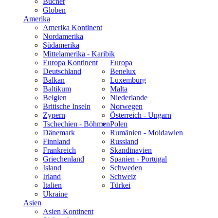
Bücher
Globen
Amerika
Amerika Kontinent
Nordamerika
Südamerika
Mittelamerika - Karibik
Europa Kontinent
Europa
Deutschland
Benelux
Balkan
Luxemburg
Baltikum
Malta
Belgien
Niederlande
Britische Inseln
Norwegen
Zypern
Österreich - Ungarn
Tschechien - Böhmen
Polen
Dänemark
Rumänien - Moldawien
Finnland
Russland
Frankreich
Skandinavien
Griechenland
Spanien - Portugal
Island
Schweden
Irland
Schweiz
Italien
Türkei
Ukraine
Asien
Asien Kontinent