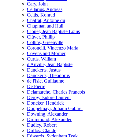
Cary, John
Cellarius, Andreas
Celtis, Konrad
Chaffat, Antoine du
Chapman and Hall
Clouet, Jean Baptiste Louis
Clüver, Phillip
Collins, Greenville
Coronelli, Vincenzo Maria
Covens and Mortier
Curtis, William
d'Anville, Jean Baptiste
Danckerts, Justus
Danckerts, Theodorus
de l'Isle, Guillaume
De Pierre
Delamarche, Charles Francois
Deroy, Isidore Laurent
Doncker, Hendrick
Doppelmayr, Johann Gabriel
Downing, Alexander
Drummond, Alexander
Dudley, Robert
Duflos, Claude
Edwards, Sydenham Teak