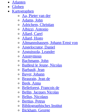
Atlanten
Globen
Kartographen
Aa, Pieter van der
Adams, John
Adrichem, Christian
Albizzi, Antonio
Allard, Carel
Allard, Hugo
Altmannshausen, Johann Ernst von
Angelocrator, Daniel
Anguissola, Leander
Anonymous
Bachmann, John
Bailleul le Jeune, Nicolas
Barbault, Jean
Bayer, Johann
Beaurain, Jean de
Beek, Anna
Belleforest, Francois de
Bellin, Jacques Nicolas
Bellus, Nicolaus
Bertius, Petrus
Bibliographisches Institut
Bickham, George