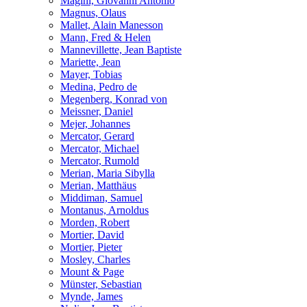
Magini, Giovanni Antonio
Magnus, Olaus
Mallet, Alain Manesson
Mann, Fred & Helen
Mannevillette, Jean Baptiste
Mariette, Jean
Mayer, Tobias
Medina, Pedro de
Megenberg, Konrad von
Meissner, Daniel
Mejer, Johannes
Mercator, Gerard
Mercator, Michael
Mercator, Rumold
Merian, Maria Sibylla
Merian, Matthäus
Middiman, Samuel
Montanus, Arnoldus
Morden, Robert
Mortier, David
Mortier, Pieter
Mosley, Charles
Mount & Page
Münster, Sebastian
Mynde, James