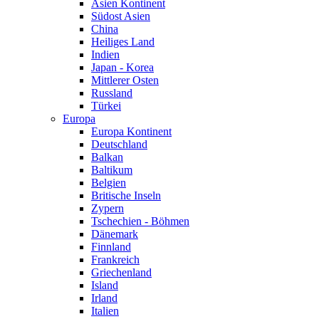
Asien Kontinent
Südost Asien
China
Heiliges Land
Indien
Japan - Korea
Mittlerer Osten
Russland
Türkei
Europa
Europa Kontinent
Deutschland
Balkan
Baltikum
Belgien
Britische Inseln
Zypern
Tschechien - Böhmen
Dänemark
Finnland
Frankreich
Griechenland
Island
Irland
Italien