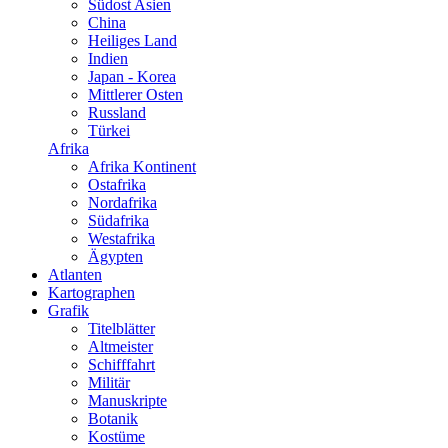
Südost Asien
China
Heiliges Land
Indien
Japan - Korea
Mittlerer Osten
Russland
Türkei
Afrika
Afrika Kontinent
Ostafrika
Nordafrika
Südafrika
Westafrika
Ägypten
Atlanten
Kartographen
Grafik
Titelblätter
Altmeister
Schifffahrt
Militär
Manuskripte
Botanik
Kostüme