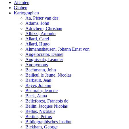
Atlanten
Globen
Kartographen
Aa, Pieter van der
Adams, John
Adrichem, Christian
Albizzi, Antonio
Allard, Carel
Allard, Hugo
Altmannshausen, Johann Ernst von
Angelocrator, Daniel
Anguissola, Leander
Anonymous
Bachmann, John
Bailleul le Jeune, Nicolas
Barbault, Jean
Bayer, Johann
Beaurain, Jean de
Beek, Anna
Belleforest, Francois de
Bellin, Jacques Nicolas
Bellus, Nicolaus
Bertius, Petrus
Bibliographisches Institut
Bickham, George