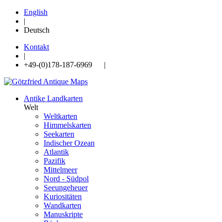
English
|
Deutsch
Kontakt
|
+49-(0)178-187-6969 |
Antike Landkarten
Welt
Weltkarten
Himmelskarten
Seekarten
Indischer Ozean
Atlantik
Pazifik
Mittelmeer
Nord - Südpol
Seeungeheuer
Kuriositäten
Wandkarten
Manuskripte