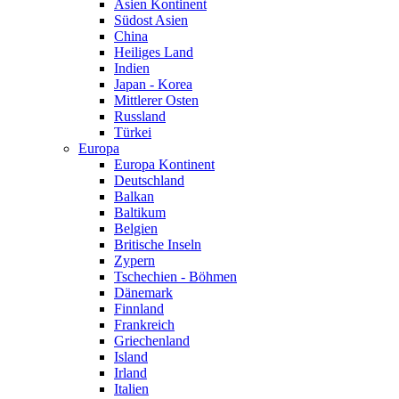
Asien Kontinent
Südost Asien
China
Heiliges Land
Indien
Japan - Korea
Mittlerer Osten
Russland
Türkei
Europa
Europa Kontinent
Deutschland
Balkan
Baltikum
Belgien
Britische Inseln
Zypern
Tschechien - Böhmen
Dänemark
Finnland
Frankreich
Griechenland
Island
Irland
Italien