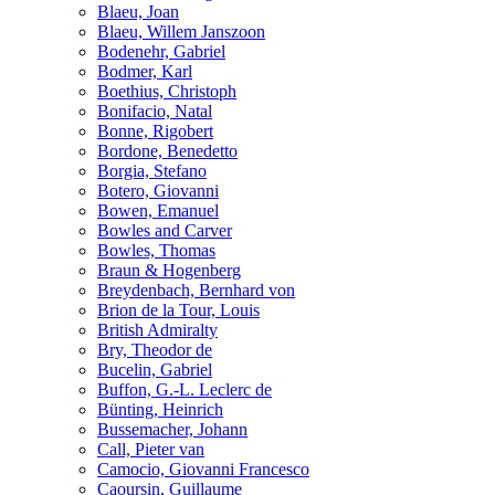
Blaeu, Joan
Blaeu, Willem Janszoon
Bodenehr, Gabriel
Bodmer, Karl
Boethius, Christoph
Bonifacio, Natal
Bonne, Rigobert
Bordone, Benedetto
Borgia, Stefano
Botero, Giovanni
Bowen, Emanuel
Bowles and Carver
Bowles, Thomas
Braun & Hogenberg
Breydenbach, Bernhard von
Brion de la Tour, Louis
British Admiralty
Bry, Theodor de
Bucelin, Gabriel
Buffon, G.-L. Leclerc de
Bünting, Heinrich
Bussemacher, Johann
Call, Pieter van
Camocio, Giovanni Francesco
Caoursin, Guillaume