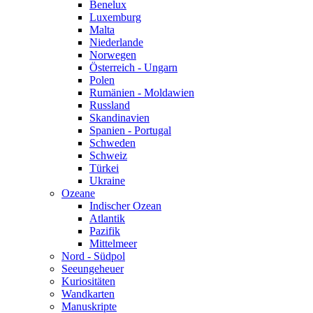
Benelux
Luxemburg
Malta
Niederlande
Norwegen
Österreich - Ungarn
Polen
Rumänien - Moldawien
Russland
Skandinavien
Spanien - Portugal
Schweden
Schweiz
Türkei
Ukraine
Ozeane
Indischer Ozean
Atlantik
Pazifik
Mittelmeer
Nord - Südpol
Seeungeheuer
Kuriositäten
Wandkarten
Manuskripte