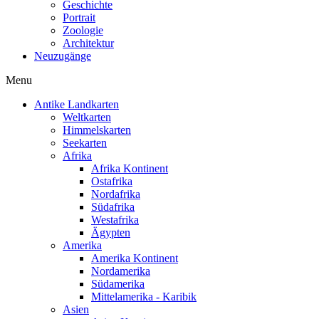
Geschichte
Portrait
Zoologie
Architektur
Neuzugänge
Menu
Antike Landkarten
Weltkarten
Himmelskarten
Seekarten
Afrika
Afrika Kontinent
Ostafrika
Nordafrika
Südafrika
Westafrika
Ägypten
Amerika
Amerika Kontinent
Nordamerika
Südamerika
Mittelamerika - Karibik
Asien