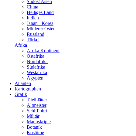
Südost Asien
China
Heiliges Land
Indien
Japan - Korea
Mittlerer Osten
Russland
Türkei
Afrika
Afrika Kontinent
Ostafrika
Nordafrika
Südafrika
Westafrika
Ägypten
Atlanten
Kartographen
Grafik
Titelblätter
Altmeister
Schifffahrt
Militär
Manuskripte
Botanik
Kostüme