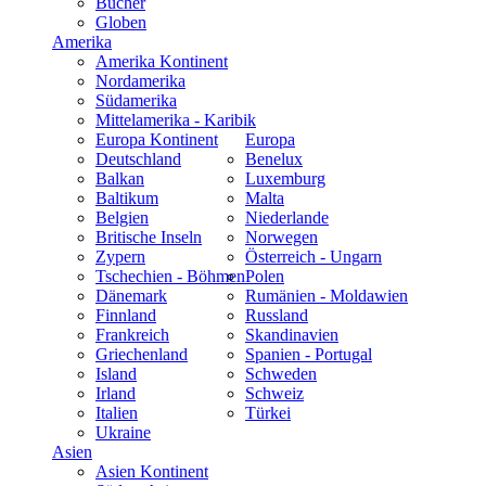
Bücher
Globen
Amerika
Amerika Kontinent
Nordamerika
Südamerika
Mittelamerika - Karibik
Europa Kontinent
Europa
Deutschland
Benelux
Balkan
Luxemburg
Baltikum
Malta
Belgien
Niederlande
Britische Inseln
Norwegen
Zypern
Österreich - Ungarn
Tschechien - Böhmen
Polen
Dänemark
Rumänien - Moldawien
Finnland
Russland
Frankreich
Skandinavien
Griechenland
Spanien - Portugal
Island
Schweden
Irland
Schweiz
Italien
Türkei
Ukraine
Asien
Asien Kontinent