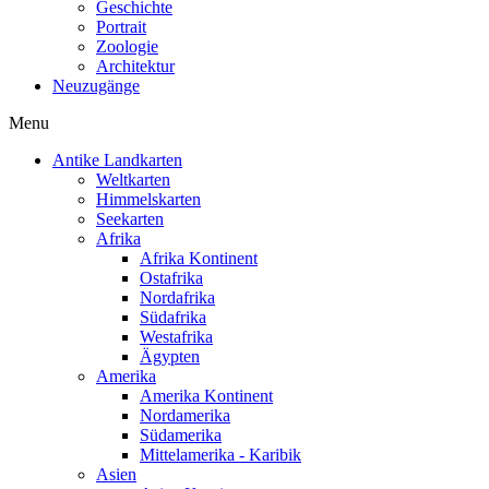
Geschichte
Portrait
Zoologie
Architektur
Neuzugänge
Menu
Antike Landkarten
Weltkarten
Himmelskarten
Seekarten
Afrika
Afrika Kontinent
Ostafrika
Nordafrika
Südafrika
Westafrika
Ägypten
Amerika
Amerika Kontinent
Nordamerika
Südamerika
Mittelamerika - Karibik
Asien