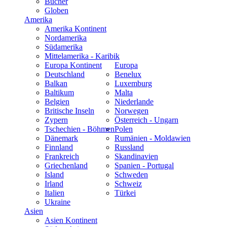
Bücher
Globen
Amerika
Amerika Kontinent
Nordamerika
Südamerika
Mittelamerika - Karibik
Europa Kontinent
Europa
Deutschland
Benelux
Balkan
Luxemburg
Baltikum
Malta
Belgien
Niederlande
Britische Inseln
Norwegen
Zypern
Österreich - Ungarn
Tschechien - Böhmen
Polen
Dänemark
Rumänien - Moldawien
Finnland
Russland
Frankreich
Skandinavien
Griechenland
Spanien - Portugal
Island
Schweden
Irland
Schweiz
Italien
Türkei
Ukraine
Asien
Asien Kontinent