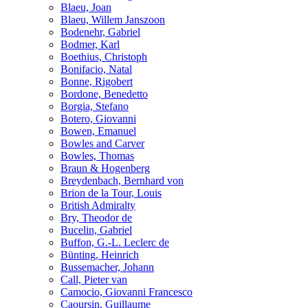
Blaeu, Joan
Blaeu, Willem Janszoon
Bodenehr, Gabriel
Bodmer, Karl
Boethius, Christoph
Bonifacio, Natal
Bonne, Rigobert
Bordone, Benedetto
Borgia, Stefano
Botero, Giovanni
Bowen, Emanuel
Bowles and Carver
Bowles, Thomas
Braun & Hogenberg
Breydenbach, Bernhard von
Brion de la Tour, Louis
British Admiralty
Bry, Theodor de
Bucelin, Gabriel
Buffon, G.-L. Leclerc de
Bünting, Heinrich
Bussemacher, Johann
Call, Pieter van
Camocio, Giovanni Francesco
Caoursin, Guillaume