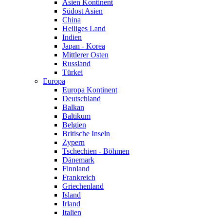
Asien Kontinent
Südost Asien
China
Heiliges Land
Indien
Japan - Korea
Mittlerer Osten
Russland
Türkei
Europa
Europa Kontinent
Deutschland
Balkan
Baltikum
Belgien
Britische Inseln
Zypern
Tschechien - Böhmen
Dänemark
Finnland
Frankreich
Griechenland
Island
Irland
Italien