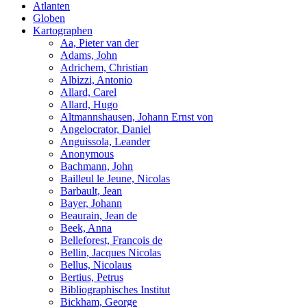
Atlanten
Globen
Kartographen
Aa, Pieter van der
Adams, John
Adrichem, Christian
Albizzi, Antonio
Allard, Carel
Allard, Hugo
Altmannshausen, Johann Ernst von
Angelocrator, Daniel
Anguissola, Leander
Anonymous
Bachmann, John
Bailleul le Jeune, Nicolas
Barbault, Jean
Bayer, Johann
Beaurain, Jean de
Beek, Anna
Belleforest, Francois de
Bellin, Jacques Nicolas
Bellus, Nicolaus
Bertius, Petrus
Bibliographisches Institut
Bickham, George