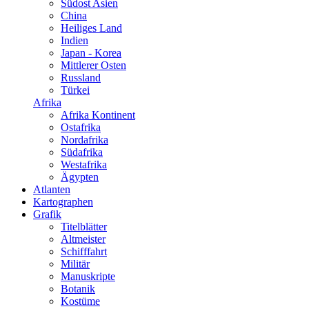
Südost Asien
China
Heiliges Land
Indien
Japan - Korea
Mittlerer Osten
Russland
Türkei
Afrika
Afrika Kontinent
Ostafrika
Nordafrika
Südafrika
Westafrika
Ägypten
Atlanten
Kartographen
Grafik
Titelblätter
Altmeister
Schifffahrt
Militär
Manuskripte
Botanik
Kostüme