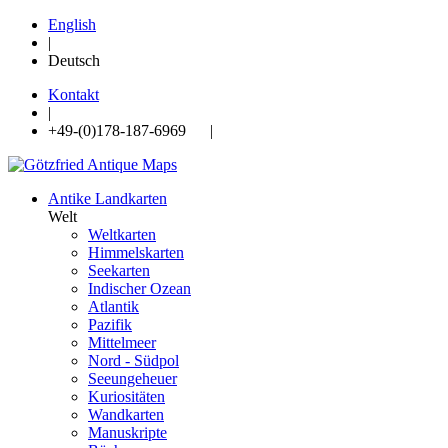
English
|
Deutsch
Kontakt
|
+49-(0)178-187-6969 |
Antike Landkarten
Welt
Weltkarten
Himmelskarten
Seekarten
Indischer Ozean
Atlantik
Pazifik
Mittelmeer
Nord - Südpol
Seeungeheuer
Kuriositäten
Wandkarten
Manuskripte