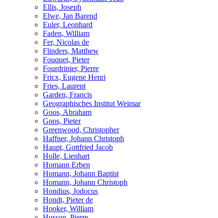
Ellis, Joseph
Elwe, Jan Barend
Euler, Leonhard
Faden, William
Fer, Nicolas de
Flinders, Matthew
Fouquet, Pieter
Fourdrinier, Pierre
Fricx, Eugene Henri
Fries, Laurent
Garden, Francis
Geographisches Institut Weimar
Goos, Abraham
Goos, Pieter
Greenwood, Christopher
Haffner, Johann Christoph
Haupt, Gottfried Jacob
Holle, Lienhart
Homann Erben
Homann, Johann Baptist
Homann, Johann Christoph
Hondius, Jodocus
Hondt, Pieter de
Hooker, William
Husson, Pierre