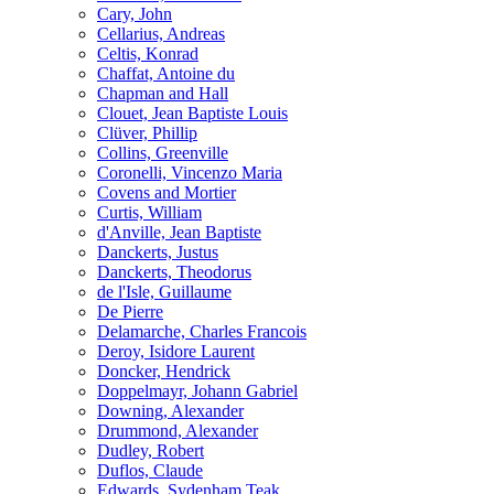
Cary, John
Cellarius, Andreas
Celtis, Konrad
Chaffat, Antoine du
Chapman and Hall
Clouet, Jean Baptiste Louis
Clüver, Phillip
Collins, Greenville
Coronelli, Vincenzo Maria
Covens and Mortier
Curtis, William
d'Anville, Jean Baptiste
Danckerts, Justus
Danckerts, Theodorus
de l'Isle, Guillaume
De Pierre
Delamarche, Charles Francois
Deroy, Isidore Laurent
Doncker, Hendrick
Doppelmayr, Johann Gabriel
Downing, Alexander
Drummond, Alexander
Dudley, Robert
Duflos, Claude
Edwards, Sydenham Teak