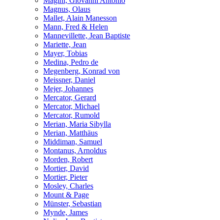
Magini, Giovanni Antonio
Magnus, Olaus
Mallet, Alain Manesson
Mann, Fred & Helen
Mannevillette, Jean Baptiste
Mariette, Jean
Mayer, Tobias
Medina, Pedro de
Megenberg, Konrad von
Meissner, Daniel
Mejer, Johannes
Mercator, Gerard
Mercator, Michael
Mercator, Rumold
Merian, Maria Sibylla
Merian, Matthäus
Middiman, Samuel
Montanus, Arnoldus
Morden, Robert
Mortier, David
Mortier, Pieter
Mosley, Charles
Mount & Page
Münster, Sebastian
Mynde, James