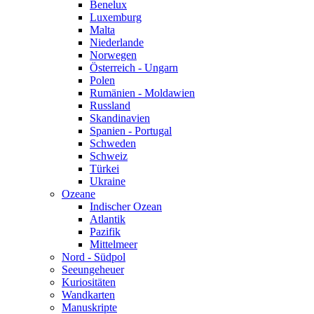
Benelux
Luxemburg
Malta
Niederlande
Norwegen
Österreich - Ungarn
Polen
Rumänien - Moldawien
Russland
Skandinavien
Spanien - Portugal
Schweden
Schweiz
Türkei
Ukraine
Ozeane
Indischer Ozean
Atlantik
Pazifik
Mittelmeer
Nord - Südpol
Seeungeheuer
Kuriositäten
Wandkarten
Manuskripte