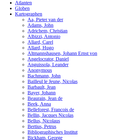
Atlanten
Globen
Kartographen
Aa, Pieter van der
Adams, John
Adrichem, Christian
Albizzi, Antonio
Allard, Carel
Allard, Hugo
Altmannshausen, Johann Ernst von
Angelocrator, Daniel
Anguissola, Leander
Anonymous
Bachmann, John
Bailleul le Jeune, Nicolas
Barbault, Jean
Bayer, Johann
Beaurain, Jean de
Beek, Anna
Belleforest, Francois de
Bellin, Jacques Nicolas
Bellus, Nicolaus
Bertius, Petrus
Bibliographisches Institut
Bickham, George