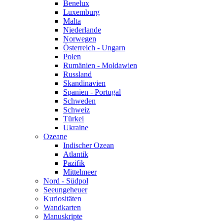
Benelux
Luxemburg
Malta
Niederlande
Norwegen
Österreich - Ungarn
Polen
Rumänien - Moldawien
Russland
Skandinavien
Spanien - Portugal
Schweden
Schweiz
Türkei
Ukraine
Ozeane
Indischer Ozean
Atlantik
Pazifik
Mittelmeer
Nord - Südpol
Seeungeheuer
Kuriositäten
Wandkarten
Manuskripte