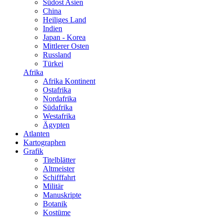
Südost Asien
China
Heiliges Land
Indien
Japan - Korea
Mittlerer Osten
Russland
Türkei
Afrika
Afrika Kontinent
Ostafrika
Nordafrika
Südafrika
Westafrika
Ägypten
Atlanten
Kartographen
Grafik
Titelblätter
Altmeister
Schifffahrt
Militär
Manuskripte
Botanik
Kostüme