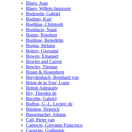
Blaeu, Joan
Blaeu, Willem Janszoon
Bodenehr, Gabriel
Bodmer, Karl
Boethius, Christoph
Bonifacio, Natal
Bonne, Rigobert
Bordone, Benedetto
Borgia, Stefano
Botero, Giovanni
Bowen, Emanuel
Bowles and Carver
Bowles, Thomas
Braun & Hogenberg
Breydenbach, Bernhard von
Brion de la Tour, Louis
British Admiralty
Bry, Theodor de
Bucelin, Gabriel
Buffon, G.-L. Leclerc de
Bünting, Heinrich
Bussemacher, Johann
Call, Pieter van
Camocio, Giovanni Francesco
Caoursin, Guillaume