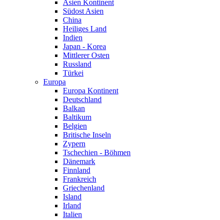
Asien Kontinent
Südost Asien
China
Heiliges Land
Indien
Japan - Korea
Mittlerer Osten
Russland
Türkei
Europa
Europa Kontinent
Deutschland
Balkan
Baltikum
Belgien
Britische Inseln
Zypern
Tschechien - Böhmen
Dänemark
Finnland
Frankreich
Griechenland
Island
Irland
Italien