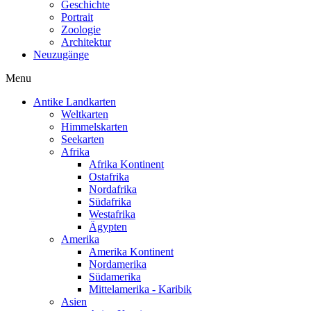
Geschichte
Portrait
Zoologie
Architektur
Neuzugänge
Menu
Antike Landkarten
Weltkarten
Himmelskarten
Seekarten
Afrika
Afrika Kontinent
Ostafrika
Nordafrika
Südafrika
Westafrika
Ägypten
Amerika
Amerika Kontinent
Nordamerika
Südamerika
Mittelamerika - Karibik
Asien