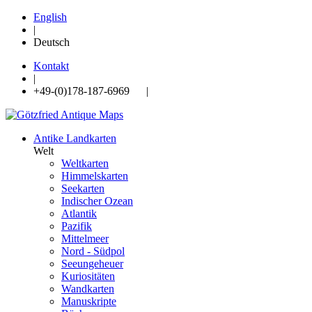
English
|
Deutsch
Kontakt
|
+49-(0)178-187-6969 |
Antike Landkarten
Welt
Weltkarten
Himmelskarten
Seekarten
Indischer Ozean
Atlantik
Pazifik
Mittelmeer
Nord - Südpol
Seeungeheuer
Kuriositäten
Wandkarten
Manuskripte