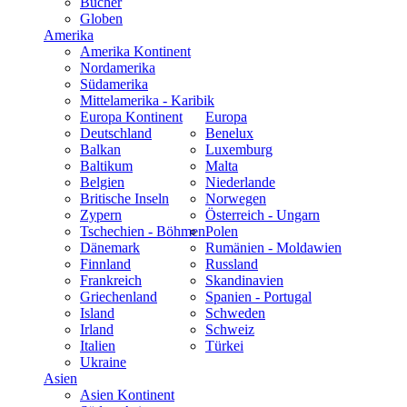
Bücher
Globen
Amerika
Amerika Kontinent
Nordamerika
Südamerika
Mittelamerika - Karibik
Europa Kontinent
Europa
Deutschland
Benelux
Balkan
Luxemburg
Baltikum
Malta
Belgien
Niederlande
Britische Inseln
Norwegen
Zypern
Österreich - Ungarn
Tschechien - Böhmen
Polen
Dänemark
Rumänien - Moldawien
Finnland
Russland
Frankreich
Skandinavien
Griechenland
Spanien - Portugal
Island
Schweden
Irland
Schweiz
Italien
Türkei
Ukraine
Asien
Asien Kontinent