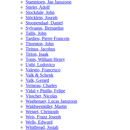
Stampioen, Jan Janszoon
Stieler, Adolf
Stockdale, John
Stöcklein, Joseph
Stoopendaal, Daniel
Sylvanus, Bernardus
Tallis, John
Tardieu, Pierre François
Thornton, John
Tirinus, Jacobus
Tirion, Isaak
Toms, William Henry
Ughi, Lodovico
Valegio, Francesco
Valk & Schenk
Valk, Gerard
Verneau, Charles
Vidal y Pinilla, Felipe
Visscher, Nicolas
Waghenaer, Lucas Janszoon
Waldseemüller, Martin
Weigel, Christoph
Weis, Franz Joseph
Wells, Edward
Whitbread, Josiah