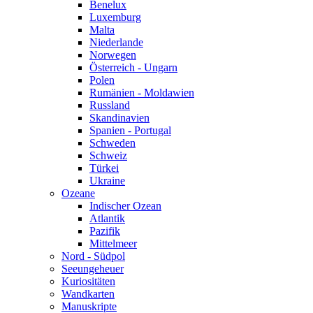
Benelux
Luxemburg
Malta
Niederlande
Norwegen
Österreich - Ungarn
Polen
Rumänien - Moldawien
Russland
Skandinavien
Spanien - Portugal
Schweden
Schweiz
Türkei
Ukraine
Ozeane
Indischer Ozean
Atlantik
Pazifik
Mittelmeer
Nord - Südpol
Seeungeheuer
Kuriositäten
Wandkarten
Manuskripte