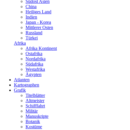
Südost Asien
China
Heiliges Land
Indien
Japan - Korea
Mittlerer Osten
Russland
Türkei
Afrika
Afrika Kontinent
Ostafrika
Nordafrika
Südafrika
Westafrika
Ägypten
Atlanten
Kartographen
Grafik
Titelblätter
Altmeister
Schifffahrt
Militär
Manuskripte
Botanik
Kostüme