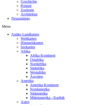
Geschichte
Portrait
Zoologie
Architektur
Neuzugänge
Menu
Antike Landkarten
Weltkarten
Himmelskarten
Seekarten
Afrika
Afrika Kontinent
Ostafrika
Nordafrika
Südafrika
Westafrika
Ägypten
Amerika
Amerika Kontinent
Nordamerika
Südamerika
Mittelamerika - Karibik
Asien