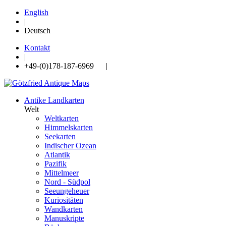
English
|
Deutsch
Kontakt
|
+49-(0)178-187-6969 |
Antike Landkarten
Welt
Weltkarten
Himmelskarten
Seekarten
Indischer Ozean
Atlantik
Pazifik
Mittelmeer
Nord - Südpol
Seeungeheuer
Kuriositäten
Wandkarten
Manuskripte