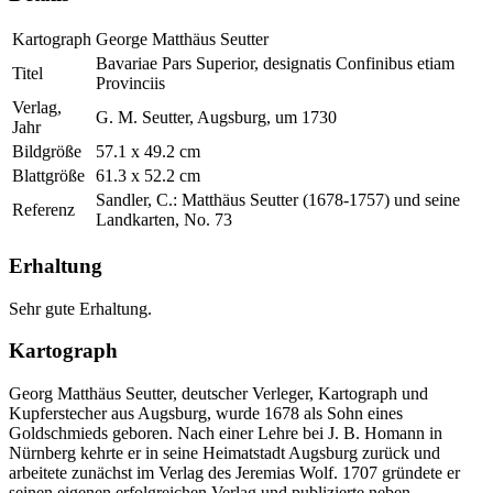
Kartograph
George Matthäus Seutter
Bavariae Pars Superior, designatis Confinibus etiam
Titel
Provinciis
Verlag,
G. M. Seutter, Augsburg, um 1730
Jahr
Bildgröße
57.1 x 49.2 cm
Blattgröße
61.3 x 52.2 cm
Sandler, C.: Matthäus Seutter (1678-1757) und seine
Referenz
Landkarten, No. 73
Erhaltung
Sehr gute Erhaltung.
Kartograph
Georg Matthäus Seutter, deutscher Verleger, Kartograph und
Kupferstecher aus Augsburg, wurde 1678 als Sohn eines
Goldschmieds geboren. Nach einer Lehre bei J. B. Homann in
Nürnberg kehrte er in seine Heimatstadt Augsburg zurück und
arbeitete zunächst im Verlag des Jeremias Wolf. 1707 gründete er
seinen eigenen erfolgreichen Verlag und publizierte neben