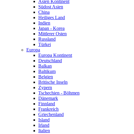
Asien Kontinent
Südost Asien
China
Heiliges Land
Indien
Japan - Korea
Mittlerer Osten
Russland
Türkei
Europa
Europa Kontinent
Deutschland
Balkan
Baltikum
Belgien
Britische Inseln
Zypern
Tschechien - Böhmen
Dänemark
Finnland
Frankreich
Griechenland
Island
Irland
Italien