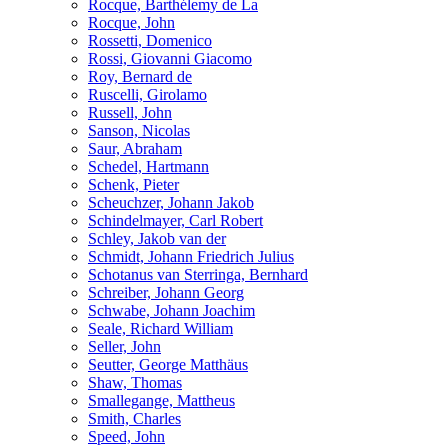
Rocque, Barthélemy de La
Rocque, John
Rossetti, Domenico
Rossi, Giovanni Giacomo
Roy, Bernard de
Ruscelli, Girolamo
Russell, John
Sanson, Nicolas
Saur, Abraham
Schedel, Hartmann
Schenk, Pieter
Scheuchzer, Johann Jakob
Schindelmayer, Carl Robert
Schley, Jakob van der
Schmidt, Johann Friedrich Julius
Schotanus van Sterringa, Bernhard
Schreiber, Johann Georg
Schwabe, Johann Joachim
Seale, Richard William
Seller, John
Seutter, George Matthäus
Shaw, Thomas
Smallegange, Mattheus
Smith, Charles
Speed, John