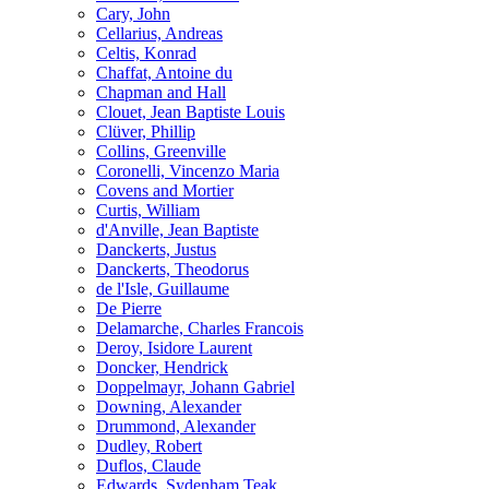
Cary, John
Cellarius, Andreas
Celtis, Konrad
Chaffat, Antoine du
Chapman and Hall
Clouet, Jean Baptiste Louis
Clüver, Phillip
Collins, Greenville
Coronelli, Vincenzo Maria
Covens and Mortier
Curtis, William
d'Anville, Jean Baptiste
Danckerts, Justus
Danckerts, Theodorus
de l'Isle, Guillaume
De Pierre
Delamarche, Charles Francois
Deroy, Isidore Laurent
Doncker, Hendrick
Doppelmayr, Johann Gabriel
Downing, Alexander
Drummond, Alexander
Dudley, Robert
Duflos, Claude
Edwards, Sydenham Teak