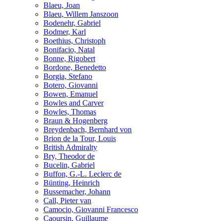
Blaeu, Joan
Blaeu, Willem Janszoon
Bodenehr, Gabriel
Bodmer, Karl
Boethius, Christoph
Bonifacio, Natal
Bonne, Rigobert
Bordone, Benedetto
Borgia, Stefano
Botero, Giovanni
Bowen, Emanuel
Bowles and Carver
Bowles, Thomas
Braun & Hogenberg
Breydenbach, Bernhard von
Brion de la Tour, Louis
British Admiralty
Bry, Theodor de
Bucelin, Gabriel
Buffon, G.-L. Leclerc de
Bünting, Heinrich
Bussemacher, Johann
Call, Pieter van
Camocio, Giovanni Francesco
Caoursin, Guillaume