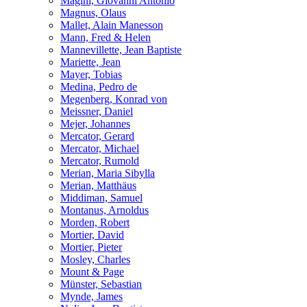
Magini, Giovanni Antonio
Magnus, Olaus
Mallet, Alain Manesson
Mann, Fred & Helen
Mannevillette, Jean Baptiste
Mariette, Jean
Mayer, Tobias
Medina, Pedro de
Megenberg, Konrad von
Meissner, Daniel
Mejer, Johannes
Mercator, Gerard
Mercator, Michael
Mercator, Rumold
Merian, Maria Sibylla
Merian, Matthäus
Middiman, Samuel
Montanus, Arnoldus
Morden, Robert
Mortier, David
Mortier, Pieter
Mosley, Charles
Mount & Page
Münster, Sebastian
Mynde, James