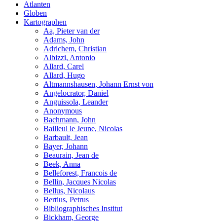
Atlanten
Globen
Kartographen
Aa, Pieter van der
Adams, John
Adrichem, Christian
Albizzi, Antonio
Allard, Carel
Allard, Hugo
Altmannshausen, Johann Ernst von
Angelocrator, Daniel
Anguissola, Leander
Anonymous
Bachmann, John
Bailleul le Jeune, Nicolas
Barbault, Jean
Bayer, Johann
Beaurain, Jean de
Beek, Anna
Belleforest, Francois de
Bellin, Jacques Nicolas
Bellus, Nicolaus
Bertius, Petrus
Bibliographisches Institut
Bickham, George