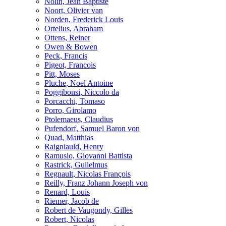
Nolin, Jean Baptiste
Noort, Olivier van
Norden, Frederick Louis
Ortelius, Abraham
Ottens, Reiner
Owen & Bowen
Peck, Francis
Pigeot, Francois
Pitt, Moses
Pluche, Noel Antoine
Poggibonsi, Niccolo da
Porcacchi, Tomaso
Porro, Girolamo
Ptolemaeus, Claudius
Pufendorf, Samuel Baron von
Quad, Matthias
Raigniauld, Henry
Ramusio, Giovanni Battista
Rastrick, Gulielmus
Regnault, Nicolas François
Reilly, Franz Johann Joseph von
Renard, Louis
Riemer, Jacob de
Robert de Vaugondy, Gilles
Robert, Nicolas