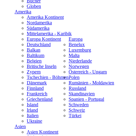
Bücher
Globen
Amerika
Amerika Kontinent
Nordamerika
Südamerika
Mittelamerika - Karibik
Europa Kontinent
Europa
Deutschland
Benelux
Balkan
Luxemburg
Baltikum
Malta
Belgien
Niederlande
Britische Inseln
Norwegen
Zypern
Österreich - Ungarn
Tschechien - Böhmen
Polen
Dänemark
Rumänien - Moldawien
Finnland
Russland
Frankreich
Skandinavien
Griechenland
Spanien - Portugal
Island
Schweden
Irland
Schweiz
Italien
Türkei
Ukraine
Asien
Asien Kontinent