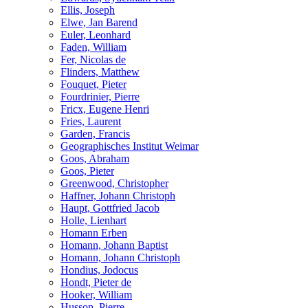
Ellis, Joseph
Elwe, Jan Barend
Euler, Leonhard
Faden, William
Fer, Nicolas de
Flinders, Matthew
Fouquet, Pieter
Fourdrinier, Pierre
Fricx, Eugene Henri
Fries, Laurent
Garden, Francis
Geographisches Institut Weimar
Goos, Abraham
Goos, Pieter
Greenwood, Christopher
Haffner, Johann Christoph
Haupt, Gottfried Jacob
Holle, Lienhart
Homann Erben
Homann, Johann Baptist
Homann, Johann Christoph
Hondius, Jodocus
Hondt, Pieter de
Hooker, William
Husson, Pierre