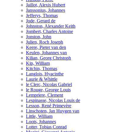
Jaillot, Alexis Hubert
Janssonius, Johannes
Jefferys, Thomas
Jode, Gerard de
Johnston, Alexander Keith
Jombert, Charles Antoine
Jonston, John
Julien, Roch Joseph
Keere, Pieter van den
Keulen, Johannes van
Kilian, Georg Christoph
Kip, William
Kitchin, Thomas
Langlois, Hyacinthe
Laurie & Whittle
le Clerc, Nicolas Gabriel
le Rouge, George Louis
Lempriere, Clement
Lespinasse, Nicolas Louis de
Lesson, René Primevère
Linschoten, Jan Huygen van
Little, William
Loots, Johannes
Lotter, Tobias Conrad