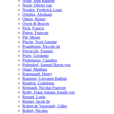
Nolin, Jean Baptiste
Noort, Olivier van
Norden, Frederick Louis
Ortelius, Abraham
Ottens, Reiner
Owen & Bowen
Peck, Francis
Pigeot, Francois
Pitt, Moses
Pluche, Noel Antoine
Poggibonsi, Niccolo da
Porcacchi, Tomaso
Porro, Girolamo
Ptolemaeus, Claudius
Pufendorf, Samuel Baron von
Quad, Matthias
Raigniauld, Henry
Ramusio, Giovanni Battista
Rastrick, Gulielmus
Regnault, Nicolas François
Reilly, Franz Johann Joseph von
Renard, Louis
Riemer, Jacob de
Robert de Vaugondy, Gilles
Robert, Nicolas