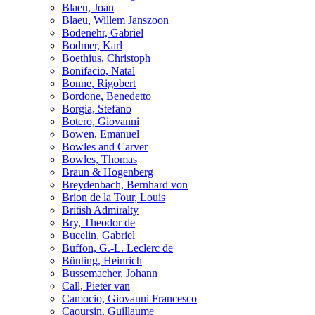
Blaeu, Joan
Blaeu, Willem Janszoon
Bodenehr, Gabriel
Bodmer, Karl
Boethius, Christoph
Bonifacio, Natal
Bonne, Rigobert
Bordone, Benedetto
Borgia, Stefano
Botero, Giovanni
Bowen, Emanuel
Bowles and Carver
Bowles, Thomas
Braun & Hogenberg
Breydenbach, Bernhard von
Brion de la Tour, Louis
British Admiralty
Bry, Theodor de
Bucelin, Gabriel
Buffon, G.-L. Leclerc de
Bünting, Heinrich
Bussemacher, Johann
Call, Pieter van
Camocio, Giovanni Francesco
Caoursin, Guillaume