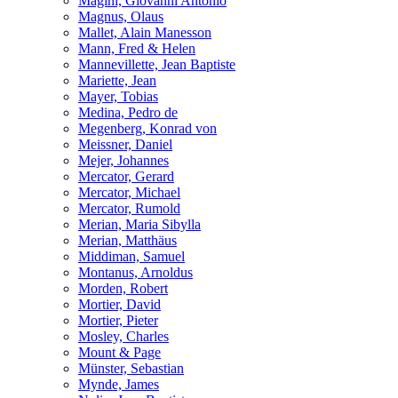
Magini, Giovanni Antonio
Magnus, Olaus
Mallet, Alain Manesson
Mann, Fred & Helen
Mannevillette, Jean Baptiste
Mariette, Jean
Mayer, Tobias
Medina, Pedro de
Megenberg, Konrad von
Meissner, Daniel
Mejer, Johannes
Mercator, Gerard
Mercator, Michael
Mercator, Rumold
Merian, Maria Sibylla
Merian, Matthäus
Middiman, Samuel
Montanus, Arnoldus
Morden, Robert
Mortier, David
Mortier, Pieter
Mosley, Charles
Mount & Page
Münster, Sebastian
Mynde, James