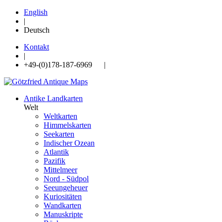
English
|
Deutsch
Kontakt
|
+49-(0)178-187-6969 |
Antike Landkarten
Welt
Weltkarten
Himmelskarten
Seekarten
Indischer Ozean
Atlantik
Pazifik
Mittelmeer
Nord - Südpol
Seeungeheuer
Kuriositäten
Wandkarten
Manuskripte