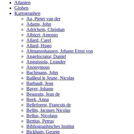
Atlanten
Globen
Kartographen
Aa, Pieter van der
Adams, John
Adrichem, Christian
Albizzi, Antonio
Allard, Carel
Allard, Hugo
Altmannshausen, Johann Ernst von
Angelocrator, Daniel
Anguissola, Leander
Anonymous
Bachmann, John
Bailleul le Jeune, Nicolas
Barbault, Jean
Bayer, Johann
Beaurain, Jean de
Beek, Anna
Belleforest, Francois de
Bellin, Jacques Nicolas
Bellus, Nicolaus
Bertius, Petrus
Bibliographisches Institut
Bickham, George