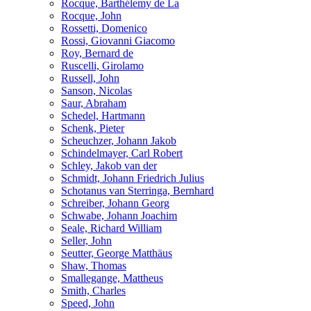
Rocque, Barthélemy de La
Rocque, John
Rossetti, Domenico
Rossi, Giovanni Giacomo
Roy, Bernard de
Ruscelli, Girolamo
Russell, John
Sanson, Nicolas
Saur, Abraham
Schedel, Hartmann
Schenk, Pieter
Scheuchzer, Johann Jakob
Schindelmayer, Carl Robert
Schley, Jakob van der
Schmidt, Johann Friedrich Julius
Schotanus van Sterringa, Bernhard
Schreiber, Johann Georg
Schwabe, Johann Joachim
Seale, Richard William
Seller, John
Seutter, George Matthäus
Shaw, Thomas
Smallegange, Mattheus
Smith, Charles
Speed, John