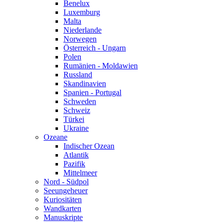
Benelux
Luxemburg
Malta
Niederlande
Norwegen
Österreich - Ungarn
Polen
Rumänien - Moldawien
Russland
Skandinavien
Spanien - Portugal
Schweden
Schweiz
Türkei
Ukraine
Ozeane
Indischer Ozean
Atlantik
Pazifik
Mittelmeer
Nord - Südpol
Seeungeheuer
Kuriositäten
Wandkarten
Manuskripte