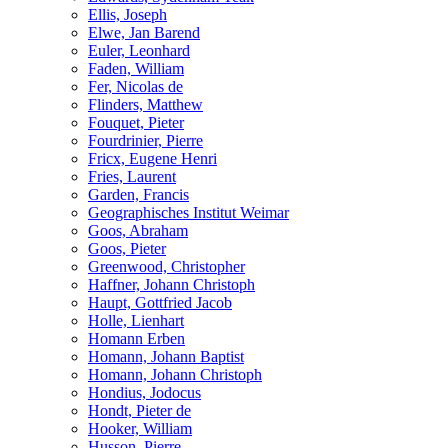
Ellis, Joseph
Elwe, Jan Barend
Euler, Leonhard
Faden, William
Fer, Nicolas de
Flinders, Matthew
Fouquet, Pieter
Fourdrinier, Pierre
Fricx, Eugene Henri
Fries, Laurent
Garden, Francis
Geographisches Institut Weimar
Goos, Abraham
Goos, Pieter
Greenwood, Christopher
Haffner, Johann Christoph
Haupt, Gottfried Jacob
Holle, Lienhart
Homann Erben
Homann, Johann Baptist
Homann, Johann Christoph
Hondius, Jodocus
Hondt, Pieter de
Hooker, William
Husson, Pierre