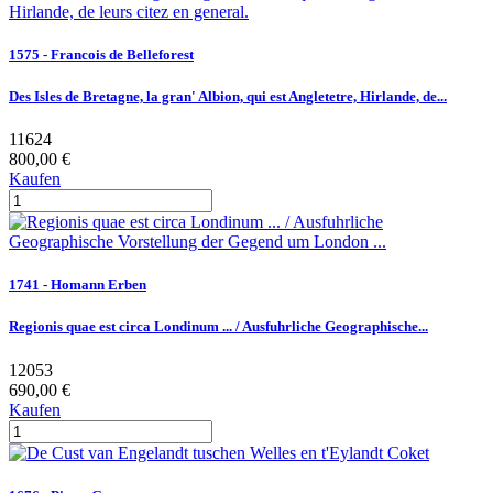
1575 - Francois de Belleforest
Des Isles de Bretagne, la gran' Albion, qui est Angletetre, Hirlande, de...
11624
800,00 €
Kaufen
1741 - Homann Erben
Regionis quae est circa Londinum ... / Ausfuhrliche Geographische...
12053
690,00 €
Kaufen