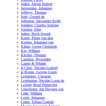
Jaillot, Alexis Hubert
Janssonius, Johannes
Jefferys, Thomas
Jode, Gerard de
Johnston, Alexander Keith
Jombert, Charles Antoine
Jonston, John
Julien, Roch Joseph
Keere, Pieter van den
Keulen, Johannes van
Kilian, Georg Christoph
Kip, William
Kitchin, Thomas
Langlois, Hyacinthe
Laurie & Whittle
le Clerc, Nicolas Gabriel
le Rouge, George Louis
Lempriere, Clement
Lespinasse, Nicolas Louis de
Lesson, René Primevère
Linschoten, Jan Huygen van
Little, William
Loots, Johannes
Lotter, Tobias Conrad