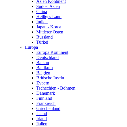
Asien Kontinent
Südost Asien
China
Heiliges Land
Indien
Japan - Korea
Mittlerer Osten
Russland
Türkei
Europa
Europa Kontinent
Deutschland
Balkan
Baltikum
Belgien
Britische Inseln
Zypern
Tschechien - Böhmen
Dänemark
Finnland
Frankreich
Griechenland
Island
Irland
Italien