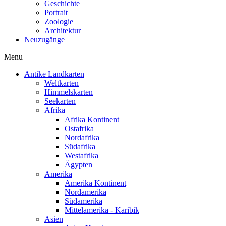
Geschichte
Portrait
Zoologie
Architektur
Neuzugänge
Menu
Antike Landkarten
Weltkarten
Himmelskarten
Seekarten
Afrika
Afrika Kontinent
Ostafrika
Nordafrika
Südafrika
Westafrika
Ägypten
Amerika
Amerika Kontinent
Nordamerika
Südamerika
Mittelamerika - Karibik
Asien