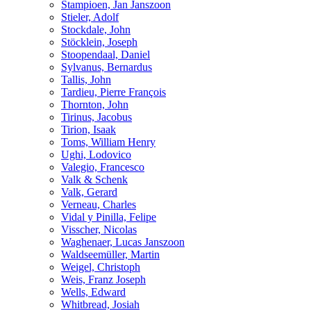
Stampioen, Jan Janszoon
Stieler, Adolf
Stockdale, John
Stöcklein, Joseph
Stoopendaal, Daniel
Sylvanus, Bernardus
Tallis, John
Tardieu, Pierre François
Thornton, John
Tirinus, Jacobus
Tirion, Isaak
Toms, William Henry
Ughi, Lodovico
Valegio, Francesco
Valk & Schenk
Valk, Gerard
Verneau, Charles
Vidal y Pinilla, Felipe
Visscher, Nicolas
Waghenaer, Lucas Janszoon
Waldseemüller, Martin
Weigel, Christoph
Weis, Franz Joseph
Wells, Edward
Whitbread, Josiah