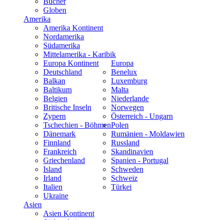
Bücher
Globen
Amerika
Amerika Kontinent
Nordamerika
Südamerika
Mittelamerika - Karibik
Europa Kontinent
Europa
Deutschland
Benelux
Balkan
Luxemburg
Baltikum
Malta
Belgien
Niederlande
Britische Inseln
Norwegen
Zypern
Österreich - Ungarn
Tschechien - Böhmen
Polen
Dänemark
Rumänien - Moldawien
Finnland
Russland
Frankreich
Skandinavien
Griechenland
Spanien - Portugal
Island
Schweden
Irland
Schweiz
Italien
Türkei
Ukraine
Asien
Asien Kontinent