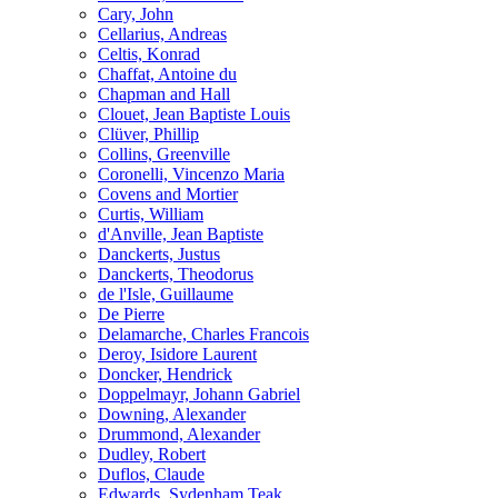
Cary, John
Cellarius, Andreas
Celtis, Konrad
Chaffat, Antoine du
Chapman and Hall
Clouet, Jean Baptiste Louis
Clüver, Phillip
Collins, Greenville
Coronelli, Vincenzo Maria
Covens and Mortier
Curtis, William
d'Anville, Jean Baptiste
Danckerts, Justus
Danckerts, Theodorus
de l'Isle, Guillaume
De Pierre
Delamarche, Charles Francois
Deroy, Isidore Laurent
Doncker, Hendrick
Doppelmayr, Johann Gabriel
Downing, Alexander
Drummond, Alexander
Dudley, Robert
Duflos, Claude
Edwards, Sydenham Teak