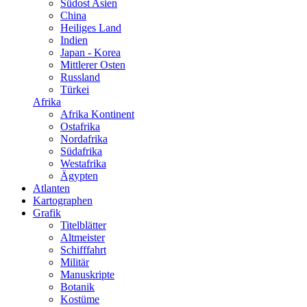
Südost Asien
China
Heiliges Land
Indien
Japan - Korea
Mittlerer Osten
Russland
Türkei
Afrika
Afrika Kontinent
Ostafrika
Nordafrika
Südafrika
Westafrika
Ägypten
Atlanten
Kartographen
Grafik
Titelblätter
Altmeister
Schifffahrt
Militär
Manuskripte
Botanik
Kostüme