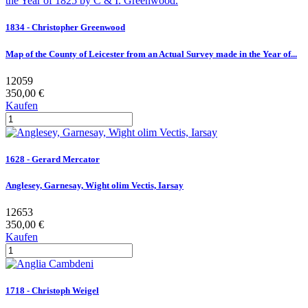
1834 - Christopher Greenwood
Map of the County of Leicester from an Actual Survey made in the Year of...
12059
350,00 €
Kaufen
1628 - Gerard Mercator
Anglesey, Garnesay, Wight olim Vectis, Iarsay
12653
350,00 €
Kaufen
1718 - Christoph Weigel