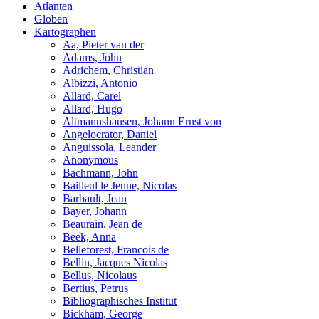
Atlanten
Globen
Kartographen
Aa, Pieter van der
Adams, John
Adrichem, Christian
Albizzi, Antonio
Allard, Carel
Allard, Hugo
Altmannshausen, Johann Ernst von
Angelocrator, Daniel
Anguissola, Leander
Anonymous
Bachmann, John
Bailleul le Jeune, Nicolas
Barbault, Jean
Bayer, Johann
Beaurain, Jean de
Beek, Anna
Belleforest, Francois de
Bellin, Jacques Nicolas
Bellus, Nicolaus
Bertius, Petrus
Bibliographisches Institut
Bickham, George