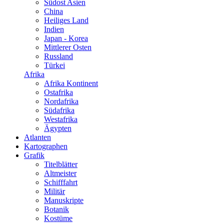
Südost Asien
China
Heiliges Land
Indien
Japan - Korea
Mittlerer Osten
Russland
Türkei
Afrika
Afrika Kontinent
Ostafrika
Nordafrika
Südafrika
Westafrika
Ägypten
Atlanten
Kartographen
Grafik
Titelblätter
Altmeister
Schifffahrt
Militär
Manuskripte
Botanik
Kostüme