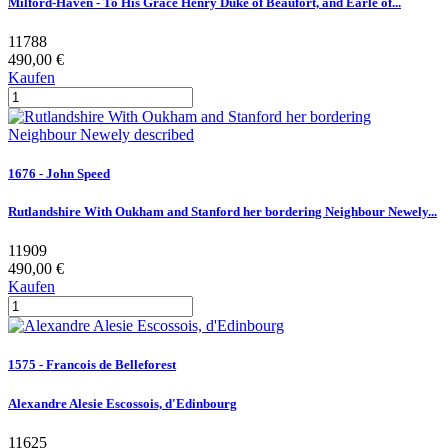
Milford-Haven - To His Grace Henry Duke of Beaufort, and Earle of...
11788
490,00 €
Kaufen
1676 - John Speed
Rutlandshire With Oukham and Stanford her bordering Neighbour Newely...
11909
490,00 €
Kaufen
1575 - Francois de Belleforest
Alexandre Alesie Escossois, d'Edinbourg
11625