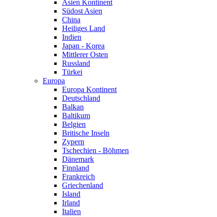
Asien Kontinent
Südost Asien
China
Heiliges Land
Indien
Japan - Korea
Mittlerer Osten
Russland
Türkei
Europa
Europa Kontinent
Deutschland
Balkan
Baltikum
Belgien
Britische Inseln
Zypern
Tschechien - Böhmen
Dänemark
Finnland
Frankreich
Griechenland
Island
Irland
Italien