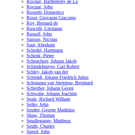
Rocque, Barthélemy de La
Rocque, John
Rossetti, Domenico
Rossi, Giovanni Giacomo
Roy, Bernard de
Ruscelli, Girolamo
Russell, John
Sanson, Nicolas
Saur, Abraham
Schedel, Hartmann
Schenk, Pieter
Scheuchzer, Johann Jakob
Schindelmayer, Carl Robert
Schley, Jakob van der
Schmidt, Johann Friedrich Julius
Schotanus van Sterringa, Bernhard
Schreiber, Johann Georg
Schwabe, Johann Joachim
Seale, Richard William
Seller, John
Seutter, George Matthäus
Shaw, Thomas
Smallegange, Mattheus
Smith, Charles
Speed, John