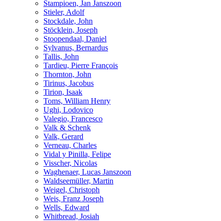
Stampioen, Jan Janszoon
Stieler, Adolf
Stockdale, John
Stöcklein, Joseph
Stoopendaal, Daniel
Sylvanus, Bernardus
Tallis, John
Tardieu, Pierre François
Thornton, John
Tirinus, Jacobus
Tirion, Isaak
Toms, William Henry
Ughi, Lodovico
Valegio, Francesco
Valk & Schenk
Valk, Gerard
Verneau, Charles
Vidal y Pinilla, Felipe
Visscher, Nicolas
Waghenaer, Lucas Janszoon
Waldseemüller, Martin
Weigel, Christoph
Weis, Franz Joseph
Wells, Edward
Whitbread, Josiah