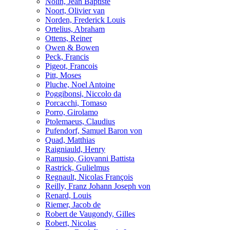
Nolin, Jean Baptiste
Noort, Olivier van
Norden, Frederick Louis
Ortelius, Abraham
Ottens, Reiner
Owen & Bowen
Peck, Francis
Pigeot, Francois
Pitt, Moses
Pluche, Noel Antoine
Poggibonsi, Niccolo da
Porcacchi, Tomaso
Porro, Girolamo
Ptolemaeus, Claudius
Pufendorf, Samuel Baron von
Quad, Matthias
Raigniauld, Henry
Ramusio, Giovanni Battista
Rastrick, Gulielmus
Regnault, Nicolas François
Reilly, Franz Johann Joseph von
Renard, Louis
Riemer, Jacob de
Robert de Vaugondy, Gilles
Robert, Nicolas