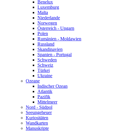
Benelux
Luxemburg
Malta
Niederlande
Norwegen
Österreich - Ungarn
Polen
Rumänien - Moldawien
Russland
Skandinavien
Spanien - Portugal
Schweden
Schweiz
Türkei
Ukraine
Ozeane
Indischer Ozean
Atlantik
Pazifik
Mittelmeer
Nord - Südpol
Seeungeheuer
Kuriositäten
Wandkarten
Manuskripte