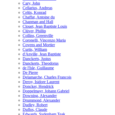
Cary, John
Cellarius, Andreas
Celtis, Konrad
Chaffat, Antoine du
Chapman and Hall
Clouet, Jean Baptiste Louis
Clüver, Phillip
Collins, Greenville
Coronelli, Vincenzo Maria
Covens and Mortier
Curtis, William
d'Anville, Jean Baptiste
Danckerts, Justus
Danckerts, Theodorus
de l'Isle, Guillaume
De Pierre
Delamarche, Charles Francois
Deroy, Isidore Laurent
Doncker, Hendrick
Doppelmayr, Johann Gabriel
Downing, Alexander
Drummond, Alexander
Dudley, Robert
Duflos, Claude
Edwards, Sydenham Teak