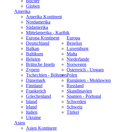
Bücher
Globen
Amerika
Amerika Kontinent
Nordamerika
Südamerika
Mittelamerika - Karibik
Europa Kontinent
Europa
Deutschland
Benelux
Balkan
Luxemburg
Baltikum
Malta
Belgien
Niederlande
Britische Inseln
Norwegen
Zypern
Österreich - Ungarn
Tschechien - Böhmen
Polen
Dänemark
Rumänien - Moldawien
Finnland
Russland
Frankreich
Skandinavien
Griechenland
Spanien - Portugal
Island
Schweden
Irland
Schweiz
Italien
Türkei
Ukraine
Asien
Asien Kontinent