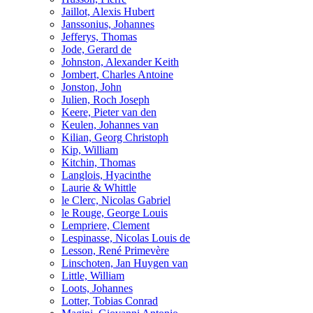
Jaillot, Alexis Hubert
Janssonius, Johannes
Jefferys, Thomas
Jode, Gerard de
Johnston, Alexander Keith
Jombert, Charles Antoine
Jonston, John
Julien, Roch Joseph
Keere, Pieter van den
Keulen, Johannes van
Kilian, Georg Christoph
Kip, William
Kitchin, Thomas
Langlois, Hyacinthe
Laurie & Whittle
le Clerc, Nicolas Gabriel
le Rouge, George Louis
Lempriere, Clement
Lespinasse, Nicolas Louis de
Lesson, René Primevère
Linschoten, Jan Huygen van
Little, William
Loots, Johannes
Lotter, Tobias Conrad