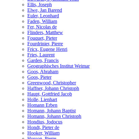
Ellis, Joseph
Elwe, Jan Barend
Euler, Leonhard
Faden, William
Fer, Nicolas de
Flinders, Matthew
Fouquet, Pieter
Fourdrinier, Pierre
Fricx, Eugene Henri
Fries, Laurent
Garden, Francis
Geographisches Institut Weimar
Goos, Abraham
Goos, Pieter
Greenwood, Christopher
Haffner, Johann Christoph
Haupt, Gottfried Jacob
Holle, Lienhart
Homann Erben
Homann, Johann Baptist
Homann, Johann Christoph
Hondius, Jodocus
Hondt, Pieter de
Hooker, William
Husson, Pierre