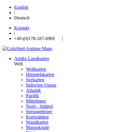
English
|
Deutsch
Kontakt
|
+49-(0)178-187-6969 |
Antike Landkarten
Welt
Weltkarten
Himmelskarten
Seekarten
Indischer Ozean
Atlantik
Pazifik
Mittelmeer
Nord - Südpol
Seeungeheuer
Kuriositäten
Wandkarten
Manuskripte