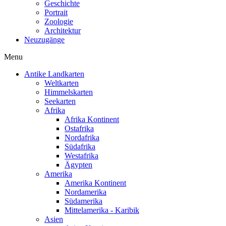
Geschichte
Portrait
Zoologie
Architektur
Neuzugänge
Menu
Antike Landkarten
Weltkarten
Himmelskarten
Seekarten
Afrika
Afrika Kontinent
Ostafrika
Nordafrika
Südafrika
Westafrika
Ägypten
Amerika
Amerika Kontinent
Nordamerika
Südamerika
Mittelamerika - Karibik
Asien