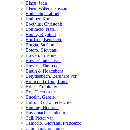
Blaeu, Joan
Blaeu, Willem Janszoon
Bodenehr, Gabriel
Bodmer, Karl
Boethius, Christoph
Bonifacio, Natal
Bonne, Rigobert
Bordone, Benedetto
Borgia, Stefano
Botero, Giovanni
Bowen, Emanuel
Bowles and Carver
Bowles, Thomas
Braun & Hogenberg
Breydenbach, Bernhard von
Brion de la Tour, Louis
British Admiralty
Bry, Theodor de
Bucelin, Gabriel
Buffon, G.-L. Leclerc de
Bünting, Heinrich
Bussemacher, Johann
Call, Pieter van
Camocio, Giovanni Francesco
Caoursin, Guillaume