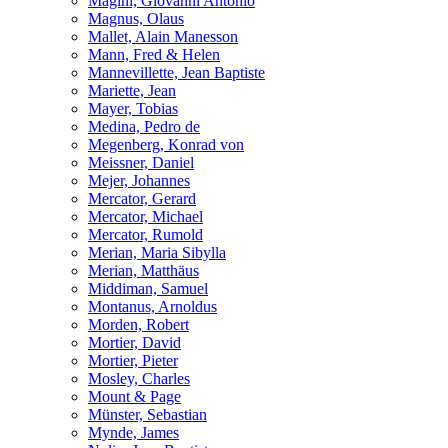
Magini, Giovanni Antonio
Magnus, Olaus
Mallet, Alain Manesson
Mann, Fred & Helen
Mannevillette, Jean Baptiste
Mariette, Jean
Mayer, Tobias
Medina, Pedro de
Megenberg, Konrad von
Meissner, Daniel
Mejer, Johannes
Mercator, Gerard
Mercator, Michael
Mercator, Rumold
Merian, Maria Sibylla
Merian, Matthäus
Middiman, Samuel
Montanus, Arnoldus
Morden, Robert
Mortier, David
Mortier, Pieter
Mosley, Charles
Mount & Page
Münster, Sebastian
Mynde, James