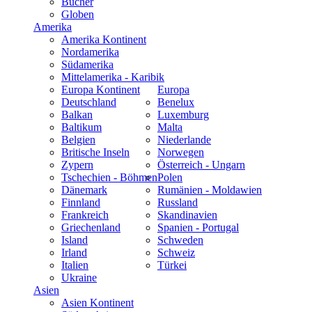
Bücher
Globen
Amerika
Amerika Kontinent
Nordamerika
Südamerika
Mittelamerika - Karibik
Europa Kontinent
Europa
Deutschland
Benelux
Balkan
Luxemburg
Baltikum
Malta
Belgien
Niederlande
Britische Inseln
Norwegen
Zypern
Österreich - Ungarn
Tschechien - Böhmen
Polen
Dänemark
Rumänien - Moldawien
Finnland
Russland
Frankreich
Skandinavien
Griechenland
Spanien - Portugal
Island
Schweden
Irland
Schweiz
Italien
Türkei
Ukraine
Asien
Asien Kontinent