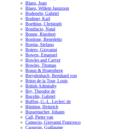
Blaeu, Joan
Blaeu, Willem Janszoon
Bodenehr, Gabriel
Bodmer, Karl
Boethius, Christoph
Bonifacio, Natal
Bonne, Rigobert
Bordone, Benedetto
Borgia, Stefano
Botero, Giovanni
Bowen, Emanuel
Bowles and Carver
Bowles, Thomas
Braun & Hogenberg
Breydenbach, Bernhard von
Brion de la Tour, Louis
British Admiralty
Bry, Theodor de
Bucelin, Gabriel
Buffon, G.-L. Leclerc de
Bünting, Heinrich
Bussemacher, Johann
Call, Pieter van
Camocio, Giovanni Francesco
Caoursin, Guillaume