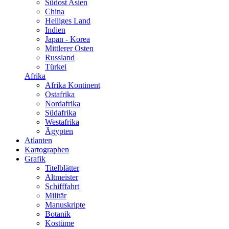
Südost Asien
China
Heiliges Land
Indien
Japan - Korea
Mittlerer Osten
Russland
Türkei
Afrika
Afrika Kontinent
Ostafrika
Nordafrika
Südafrika
Westafrika
Ägypten
Atlanten
Kartographen
Grafik
Titelblätter
Altmeister
Schifffahrt
Militär
Manuskripte
Botanik
Kostüme