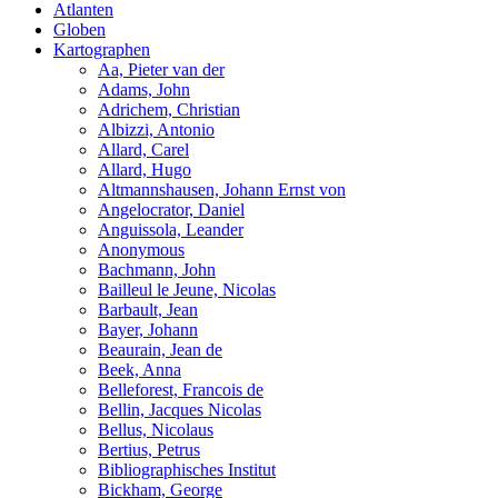
Atlanten
Globen
Kartographen
Aa, Pieter van der
Adams, John
Adrichem, Christian
Albizzi, Antonio
Allard, Carel
Allard, Hugo
Altmannshausen, Johann Ernst von
Angelocrator, Daniel
Anguissola, Leander
Anonymous
Bachmann, John
Bailleul le Jeune, Nicolas
Barbault, Jean
Bayer, Johann
Beaurain, Jean de
Beek, Anna
Belleforest, Francois de
Bellin, Jacques Nicolas
Bellus, Nicolaus
Bertius, Petrus
Bibliographisches Institut
Bickham, George