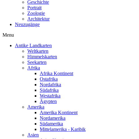
Geschichte
Portrait
Zoologie
Architektur
Neuzugänge
Menu
Antike Landkarten
Weltkarten
Himmelskarten
Seekarten
Afrika
Afrika Kontinent
Ostafrika
Nordafrika
Südafrika
Westafrika
Ägypten
Amerika
Amerika Kontinent
Nordamerika
Südamerika
Mittelamerika - Karibik
Asien