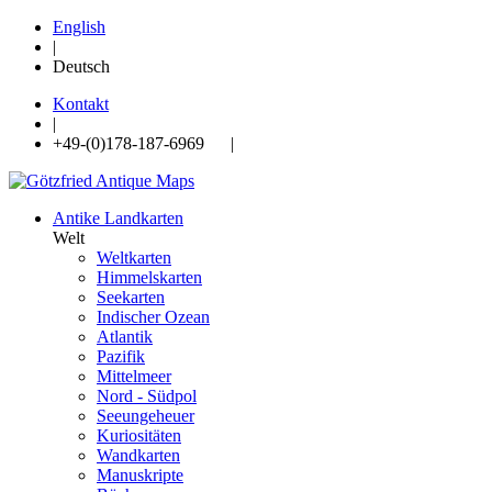
English
|
Deutsch
Kontakt
|
+49-(0)178-187-6969 |
Antike Landkarten
Welt
Weltkarten
Himmelskarten
Seekarten
Indischer Ozean
Atlantik
Pazifik
Mittelmeer
Nord - Südpol
Seeungeheuer
Kuriositäten
Wandkarten
Manuskripte