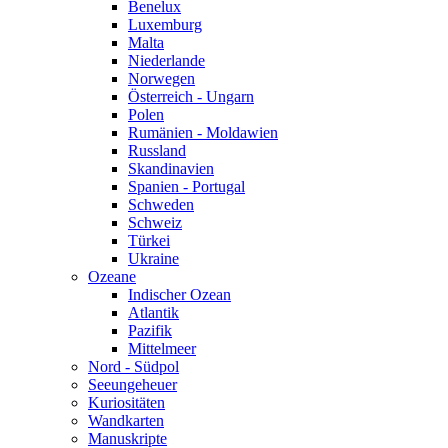
Benelux
Luxemburg
Malta
Niederlande
Norwegen
Österreich - Ungarn
Polen
Rumänien - Moldawien
Russland
Skandinavien
Spanien - Portugal
Schweden
Schweiz
Türkei
Ukraine
Ozeane
Indischer Ozean
Atlantik
Pazifik
Mittelmeer
Nord - Südpol
Seeungeheuer
Kuriositäten
Wandkarten
Manuskripte