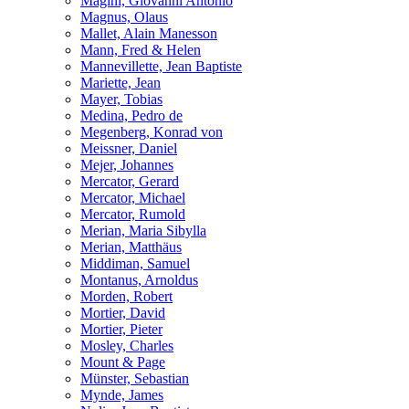
Magini, Giovanni Antonio
Magnus, Olaus
Mallet, Alain Manesson
Mann, Fred & Helen
Mannevillette, Jean Baptiste
Mariette, Jean
Mayer, Tobias
Medina, Pedro de
Megenberg, Konrad von
Meissner, Daniel
Mejer, Johannes
Mercator, Gerard
Mercator, Michael
Mercator, Rumold
Merian, Maria Sibylla
Merian, Matthäus
Middiman, Samuel
Montanus, Arnoldus
Morden, Robert
Mortier, David
Mortier, Pieter
Mosley, Charles
Mount & Page
Münster, Sebastian
Mynde, James