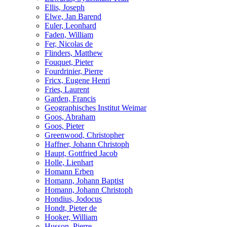
Ellis, Joseph
Elwe, Jan Barend
Euler, Leonhard
Faden, William
Fer, Nicolas de
Flinders, Matthew
Fouquet, Pieter
Fourdrinier, Pierre
Fricx, Eugene Henri
Fries, Laurent
Garden, Francis
Geographisches Institut Weimar
Goos, Abraham
Goos, Pieter
Greenwood, Christopher
Haffner, Johann Christoph
Haupt, Gottfried Jacob
Holle, Lienhart
Homann Erben
Homann, Johann Baptist
Homann, Johann Christoph
Hondius, Jodocus
Hondt, Pieter de
Hooker, William
Husson, Pierre