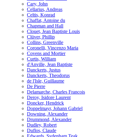
Cary, John
Cellarius, Andreas
Celtis, Konrad
Chaffat, Antoine du
Chapman and Hall
Clouet, Jean Baptiste Louis
Clüver, Phillip
Collins, Greenville
Coronelli, Vincenzo Maria
Covens and Mortier
Curtis, William
d'Anville, Jean Baptiste
Danckerts, Justus
Danckerts, Theodorus
de l'Isle, Guillaume
De Pierre
Delamarche, Charles Francois
Deroy, Isidore Laurent
Doncker, Hendrick
Doppelmayr, Johann Gabriel
Downing, Alexander
Drummond, Alexander
Dudley, Robert
Duflos, Claude
Edwards, Sydenham Teak