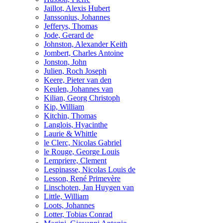
Jaillot, Alexis Hubert
Janssonius, Johannes
Jefferys, Thomas
Jode, Gerard de
Johnston, Alexander Keith
Jombert, Charles Antoine
Jonston, John
Julien, Roch Joseph
Keere, Pieter van den
Keulen, Johannes van
Kilian, Georg Christoph
Kip, William
Kitchin, Thomas
Langlois, Hyacinthe
Laurie & Whittle
le Clerc, Nicolas Gabriel
le Rouge, George Louis
Lempriere, Clement
Lespinasse, Nicolas Louis de
Lesson, René Primevère
Linschoten, Jan Huygen van
Little, William
Loots, Johannes
Lotter, Tobias Conrad