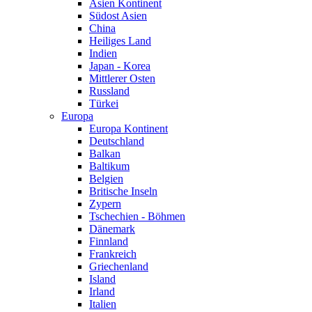
Asien Kontinent
Südost Asien
China
Heiliges Land
Indien
Japan - Korea
Mittlerer Osten
Russland
Türkei
Europa
Europa Kontinent
Deutschland
Balkan
Baltikum
Belgien
Britische Inseln
Zypern
Tschechien - Böhmen
Dänemark
Finnland
Frankreich
Griechenland
Island
Irland
Italien