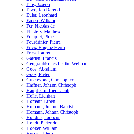
Ellis, Joseph
Elwe, Jan Barend
Euler, Leonhard
Faden, William
Fer, Nicolas de
Flinders, Matthew
Fouquet, Pieter
Fourdrinier, Pierre
Fricx, Eugene Henri
Fries, Laurent
Garden, Francis
Geographisches Institut Weimar
Goos, Abraham
Goos, Pieter
Greenwood, Christopher
Haffner, Johann Christoph
Haupt, Gottfried Jacob
Holle, Lienhart
Homann Erben
Homann, Johann Baptist
Homann, Johann Christoph
Hondius, Jodocus
Hondt, Pieter de
Hooker, William
Husson, Pierre