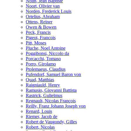
Nolin, Jean Baptiste
Noort, Olivier van
Norden, Frederick Louis
Ortelius, Abraham
Ottens, Reiner
Owen & Bowen
Peck, Francis
Pigeot, Francois
Pitt, Moses
Pluche, Noel Antoine
Poggibonsi, Niccolo da
Porcacchi, Tomaso
Porro, Girolamo
Ptolemaeus, Claudius
Pufendorf, Samuel Baron von
Quad, Matthias
Raigniauld, Henry
Ramusio, Giovanni Battista
Rastrick, Gulielmus
Regnault, Nicolas François
Reilly, Franz Johann Joseph von
Renard, Louis
Riemer, Jacob de
Robert de Vaugondy, Gilles
Robert, Nicolas