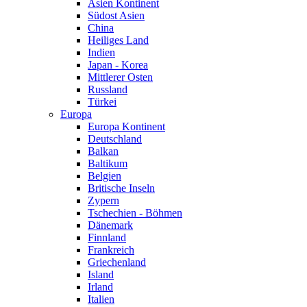
Asien Kontinent
Südost Asien
China
Heiliges Land
Indien
Japan - Korea
Mittlerer Osten
Russland
Türkei
Europa
Europa Kontinent
Deutschland
Balkan
Baltikum
Belgien
Britische Inseln
Zypern
Tschechien - Böhmen
Dänemark
Finnland
Frankreich
Griechenland
Island
Irland
Italien