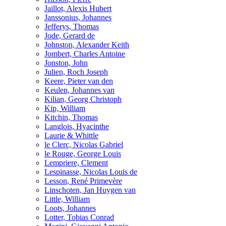
Jaillot, Alexis Hubert
Janssonius, Johannes
Jefferys, Thomas
Jode, Gerard de
Johnston, Alexander Keith
Jombert, Charles Antoine
Jonston, John
Julien, Roch Joseph
Keere, Pieter van den
Keulen, Johannes van
Kilian, Georg Christoph
Kip, William
Kitchin, Thomas
Langlois, Hyacinthe
Laurie & Whittle
le Clerc, Nicolas Gabriel
le Rouge, George Louis
Lempriere, Clement
Lespinasse, Nicolas Louis de
Lesson, René Primevère
Linschoten, Jan Huygen van
Little, William
Loots, Johannes
Lotter, Tobias Conrad