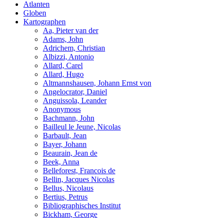
Atlanten
Globen
Kartographen
Aa, Pieter van der
Adams, John
Adrichem, Christian
Albizzi, Antonio
Allard, Carel
Allard, Hugo
Altmannshausen, Johann Ernst von
Angelocrator, Daniel
Anguissola, Leander
Anonymous
Bachmann, John
Bailleul le Jeune, Nicolas
Barbault, Jean
Bayer, Johann
Beaurain, Jean de
Beek, Anna
Belleforest, Francois de
Bellin, Jacques Nicolas
Bellus, Nicolaus
Bertius, Petrus
Bibliographisches Institut
Bickham, George