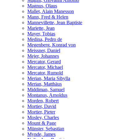
Magini, Giovanni Antonio
Magnus, Olaus
Mallet, Alain Manesson
Mann, Fred & Helen
Mannevillette, Jean Baptiste
Mariette, Jean
Mayer, Tobias
Medina, Pedro de
Megenberg, Konrad von
Meissner, Daniel
Mejer, Johannes
Mercator, Gerard
Mercator, Michael
Mercator, Rumold
Merian, Maria Sibylla
Merian, Matthäus
Middiman, Samuel
Montanus, Arnoldus
Morden, Robert
Mortier, David
Mortier, Pieter
Mosley, Charles
Mount & Page
Münster, Sebastian
Mynde, James