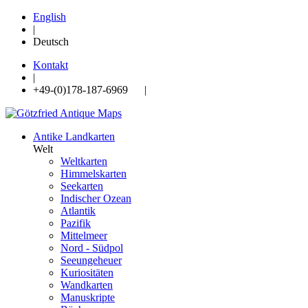
English
|
Deutsch
Kontakt
|
+49-(0)178-187-6969 |
Antike Landkarten
Welt
Weltkarten
Himmelskarten
Seekarten
Indischer Ozean
Atlantik
Pazifik
Mittelmeer
Nord - Südpol
Seeungeheuer
Kuriositäten
Wandkarten
Manuskripte