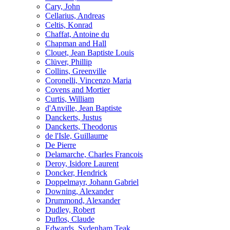
Cary, John
Cellarius, Andreas
Celtis, Konrad
Chaffat, Antoine du
Chapman and Hall
Clouet, Jean Baptiste Louis
Clüver, Phillip
Collins, Greenville
Coronelli, Vincenzo Maria
Covens and Mortier
Curtis, William
d'Anville, Jean Baptiste
Danckerts, Justus
Danckerts, Theodorus
de l'Isle, Guillaume
De Pierre
Delamarche, Charles Francois
Deroy, Isidore Laurent
Doncker, Hendrick
Doppelmayr, Johann Gabriel
Downing, Alexander
Drummond, Alexander
Dudley, Robert
Duflos, Claude
Edwards, Sydenham Teak