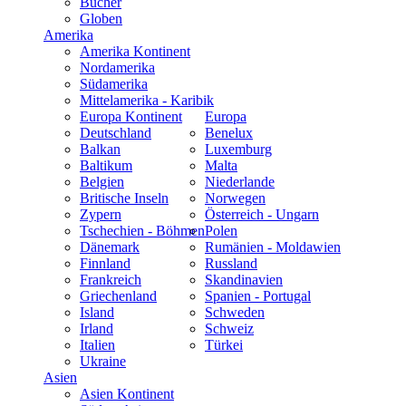
Bücher
Globen
Amerika
Amerika Kontinent
Nordamerika
Südamerika
Mittelamerika - Karibik
Europa Kontinent
Europa
Deutschland
Benelux
Balkan
Luxemburg
Baltikum
Malta
Belgien
Niederlande
Britische Inseln
Norwegen
Zypern
Österreich - Ungarn
Tschechien - Böhmen
Polen
Dänemark
Rumänien - Moldawien
Finnland
Russland
Frankreich
Skandinavien
Griechenland
Spanien - Portugal
Island
Schweden
Irland
Schweiz
Italien
Türkei
Ukraine
Asien
Asien Kontinent