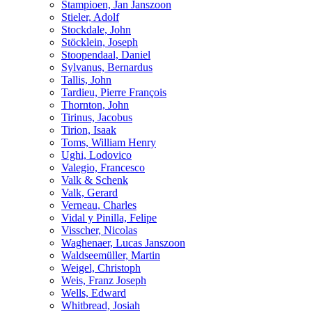
Stampioen, Jan Janszoon
Stieler, Adolf
Stockdale, John
Stöcklein, Joseph
Stoopendaal, Daniel
Sylvanus, Bernardus
Tallis, John
Tardieu, Pierre François
Thornton, John
Tirinus, Jacobus
Tirion, Isaak
Toms, William Henry
Ughi, Lodovico
Valegio, Francesco
Valk & Schenk
Valk, Gerard
Verneau, Charles
Vidal y Pinilla, Felipe
Visscher, Nicolas
Waghenaer, Lucas Janszoon
Waldseemüller, Martin
Weigel, Christoph
Weis, Franz Joseph
Wells, Edward
Whitbread, Josiah