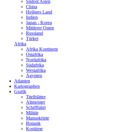
Südost Asien
China
Heiliges Land
Indien
Japan - Korea
Mittlerer Osten
Russland
Türkei
Afrika
Afrika Kontinent
Ostafrika
Nordafrika
Südafrika
Westafrika
Ägypten
Atlanten
Kartographen
Grafik
Titelblätter
Altmeister
Schifffahrt
Militär
Manuskripte
Botanik
Kostüme