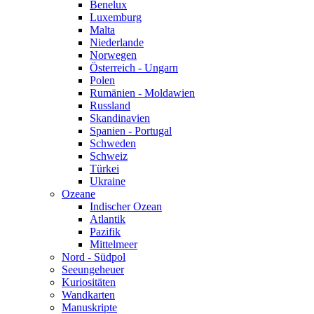
Benelux
Luxemburg
Malta
Niederlande
Norwegen
Österreich - Ungarn
Polen
Rumänien - Moldawien
Russland
Skandinavien
Spanien - Portugal
Schweden
Schweiz
Türkei
Ukraine
Ozeane
Indischer Ozean
Atlantik
Pazifik
Mittelmeer
Nord - Südpol
Seeungeheuer
Kuriositäten
Wandkarten
Manuskripte