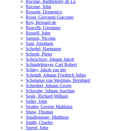
Rocque, Barthélemy de La
Rocque, John
Rossetti, Domenico
Rossi, Giovanni Giacomo
Roy, Bernard de
Ruscelli, Girolamo
Russell, John
Sanson, Nicolas
Saur, Abraham
Schedel, Hartmann
Schenk, Pieter
Scheuchzer, Johann Jakob
Schindelmayer, Carl Robert
Schley, Jakob van der
Schmidt, Johann Friedrich Julius
Schotanus van Sterringa, Bernhard
Schreiber, Johann Georg
Schwabe, Johann Joachim
Seale, Richard William
Seller, John
Seutter, George Matthäus
Shaw, Thomas
Smallegange, Mattheus
Smith, Charles
Speed, John