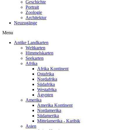
Geschichte
Portrait
Zoologie
Architektur
Neuzugänge
Menu
Antike Landkarten
Weltkarten
Himmelskarten
Seekarten
Afrika
Afrika Kontinent
Ostafrika
Nordafrika
Südafrika
Westafrika
Ägypten
Amerika
Amerika Kontinent
Nordamerika
Südamerika
Mittelamerika - Karibik
Asien