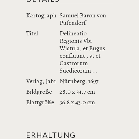
Kartograph
Samuel Baron von
Pufendorf
Titel
Delineatio
Regionis Vbi
Wistula, et Bugus
confluunt , vt et
Castrorum
Suedicorum ...
Verlag, Jahr
Nürnberg, 1697
Bildgröße
28.0 x 34.7 cm
Blattgröße
36.8 x 43.0 cm
ERHALTUNG