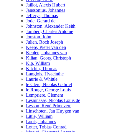
Jaillot, Alexis Hubert
Janssonius, Johannes
Jefferys, Thomas
Jode, Gerard de
Johnston, Alexander Keith
Jombert, Charles Antoine
Jonston, John
Julien, Roch Joseph
Keere, Pieter van den
Keulen, Johannes van
Kilian, Georg Christoph
Kip, William
Kitchin, Thomas
Langlois, Hyacinthe
Laurie & Whittle
le Clerc, Nicolas Gabriel
le Rouge, George Louis
Lempriere, Clement
Lespinasse, Nicolas Louis de
Lesson, René Primevère
Linschoten, Jan Huygen van
Little, William
Loots, Johannes
Lotter, Tobias Conrad