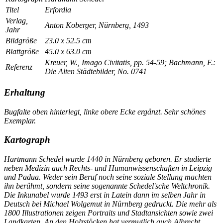
Titel
Erfordia
Verlag,
Anton Koberger, Nürnberg, 1493
Jahr
Bildgröße
23.0 x 52.5 cm
Blattgröße
45.0 x 63.0 cm
Kreuer, W., Imago Civitatis, pp. 54-59; Bachmann, F.:
Referenz
Die Alten Städtebilder, No. 0741
Erhaltung
Bugfalte oben hinterlegt, linke obere Ecke ergänzt. Sehr schönes
Exemplar.
Kartograph
Hartmann Schedel wurde 1440 in Nürnberg geboren. Er studierte
neben Medizin auch Rechts- und Humanwissenschaften in Leipzig
und Padua. Weder sein Beruf noch seine soziale Stellung machten
ihn berühmt, sondern seine sogenannte
Schedel'sche Weltchronik
.
Die Inkunabel wurde 1493 erst in Latein dann im selben Jahr in
Deutsch bei Michael Wolgemut in Nürnberg gedruckt. Die mehr als
1800 Illustrationen zeigen Portraits und Stadtansichten sowie zwei
Landkarten. An den Holzstöcken hat vermutlich auch Albrecht