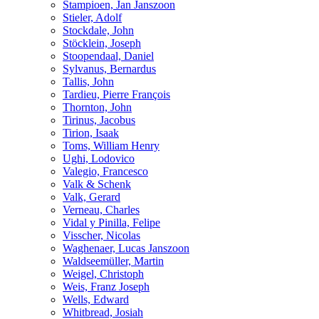
Stampioen, Jan Janszoon
Stieler, Adolf
Stockdale, John
Stöcklein, Joseph
Stoopendaal, Daniel
Sylvanus, Bernardus
Tallis, John
Tardieu, Pierre François
Thornton, John
Tirinus, Jacobus
Tirion, Isaak
Toms, William Henry
Ughi, Lodovico
Valegio, Francesco
Valk & Schenk
Valk, Gerard
Verneau, Charles
Vidal y Pinilla, Felipe
Visscher, Nicolas
Waghenaer, Lucas Janszoon
Waldseemüller, Martin
Weigel, Christoph
Weis, Franz Joseph
Wells, Edward
Whitbread, Josiah