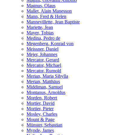
Magini, Giovanni Antonio
Magnus, Olaus
Mallet, Alain Manesson
Mann, Fred & Helen
Mannevillette, Jean Baptiste
Mariette, Jean
Mayer, Tobias
Medina, Pedro de
Megenberg, Konrad von
Meissner, Daniel
Mejer, Johannes
Mercator, Gerard
Mercator, Michael
Mercator, Rumold
Merian, Maria Sibylla
Merian, Matthäus
Middiman, Samuel
Montanus, Arnoldus
Morden, Robert
Mortier, David
Mortier, Pieter
Mosley, Charles
Mount & Page
Münster, Sebastian
Mynde, James