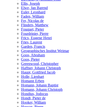
Ellis, Joseph
Elwe, Jan Barend
Euler, Leonhard
Faden, William
Fer, Nicolas de
Flinders, Matthew
Fouquet, Pieter
Fourdrinier, Pierre
Fricx, Eugene Henri
Fries, Laurent
Garden, Francis
Geographisches Institut Weimar
Goos, Abraham
Goos, Pieter
Greenwood, Christopher
Haffner, Johann Christoph
Haupt, Gottfried Jacob
Holle, Lienhart
Homann Erben
Homann, Johann Baptist
Homann, Johann Christoph
Hondius, Jodocus
Hondt, Pieter de
Hooker, William
Husson, Pierre