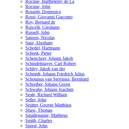
Rocque, Barthélemy de La
Rocque, John
Rossetti, Domenico
Rossi, Giovanni Giacomo
Roy, Bernard de
Ruscelli, Girolamo
Russell, John
Sanson, Nicolas
Saur, Abraham
Schedel, Hartmann
Schenk, Pieter
Scheuchzer, Johann Jakob
Schindelmayer, Carl Robert
Schley, Jakob van der
Schmidt, Johann Friedrich Julius
Schotanus van Sterringa, Bernhard
Schreiber, Johann Georg
Schwabe, Johann Joachim
Seale, Richard William
Seller, John
Seutter, George Matthäus
Shaw, Thomas
Smallegange, Mattheus
Smith, Charles
Speed, John