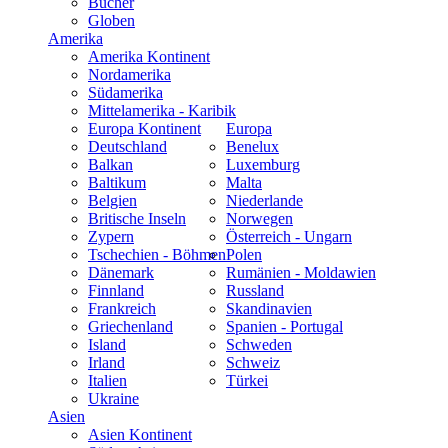
Bücher
Globen
Amerika
Amerika Kontinent
Nordamerika
Südamerika
Mittelamerika - Karibik
Europa Kontinent
Europa
Deutschland
Benelux
Balkan
Luxemburg
Baltikum
Malta
Belgien
Niederlande
Britische Inseln
Norwegen
Zypern
Österreich - Ungarn
Tschechien - Böhmen
Polen
Dänemark
Rumänien - Moldawien
Finnland
Russland
Frankreich
Skandinavien
Griechenland
Spanien - Portugal
Island
Schweden
Irland
Schweiz
Italien
Türkei
Ukraine
Asien
Asien Kontinent