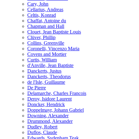
Cary, John
Cellarius, Andreas
Celtis, Konrad
Chaffat, Antoine du
Chapman and Hall
Clouet, Jean Baptiste Louis
Clüver, Phillip
Collins, Greenville
Coronelli, Vincenzo Maria
Covens and Mortier
Curtis, William
d'Anville, Jean Baptiste
Danckerts, Justus
Danckerts, Theodorus
de l'Isle, Guillaume
De Pierre
Delamarche, Charles Francois
Deroy, Isidore Laurent
Doncker, Hendrick
Doppelmayr, Johann Gabriel
Downing, Alexander
Drummond, Alexander
Dudley, Robert
Duflos, Claude
Edwards, Sydenham Teak