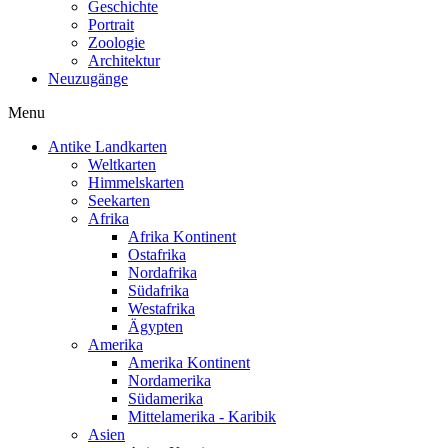
Geschichte
Portrait
Zoologie
Architektur
Neuzugänge
Menu
Antike Landkarten
Weltkarten
Himmelskarten
Seekarten
Afrika
Afrika Kontinent
Ostafrika
Nordafrika
Südafrika
Westafrika
Ägypten
Amerika
Amerika Kontinent
Nordamerika
Südamerika
Mittelamerika - Karibik
Asien