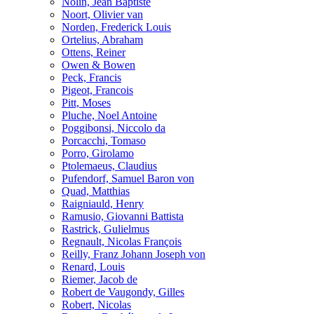
Nolin, Jean Baptiste
Noort, Olivier van
Norden, Frederick Louis
Ortelius, Abraham
Ottens, Reiner
Owen & Bowen
Peck, Francis
Pigeot, Francois
Pitt, Moses
Pluche, Noel Antoine
Poggibonsi, Niccolo da
Porcacchi, Tomaso
Porro, Girolamo
Ptolemaeus, Claudius
Pufendorf, Samuel Baron von
Quad, Matthias
Raigniauld, Henry
Ramusio, Giovanni Battista
Rastrick, Gulielmus
Regnault, Nicolas François
Reilly, Franz Johann Joseph von
Renard, Louis
Riemer, Jacob de
Robert de Vaugondy, Gilles
Robert, Nicolas