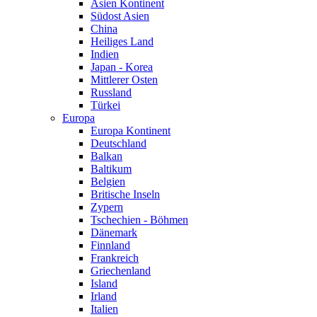
Asien Kontinent
Südost Asien
China
Heiliges Land
Indien
Japan - Korea
Mittlerer Osten
Russland
Türkei
Europa
Europa Kontinent
Deutschland
Balkan
Baltikum
Belgien
Britische Inseln
Zypern
Tschechien - Böhmen
Dänemark
Finnland
Frankreich
Griechenland
Island
Irland
Italien