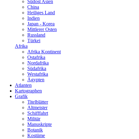
Südost Asien
China
Heiliges Land
Indien
Japan - Korea
Mittlerer Osten
Russland
Türkei
Afrika
Afrika Kontinent
Ostafrika
Nordafrika
Südafrika
Westafrika
Ägypten
Atlanten
Kartographen
Grafik
Titelblätter
Altmeister
Schifffahrt
Militär
Manuskripte
Botanik
Kostüme