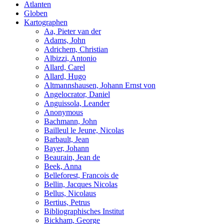
Atlanten
Globen
Kartographen
Aa, Pieter van der
Adams, John
Adrichem, Christian
Albizzi, Antonio
Allard, Carel
Allard, Hugo
Altmannshausen, Johann Ernst von
Angelocrator, Daniel
Anguissola, Leander
Anonymous
Bachmann, John
Bailleul le Jeune, Nicolas
Barbault, Jean
Bayer, Johann
Beaurain, Jean de
Beek, Anna
Belleforest, Francois de
Bellin, Jacques Nicolas
Bellus, Nicolaus
Bertius, Petrus
Bibliographisches Institut
Bickham, George