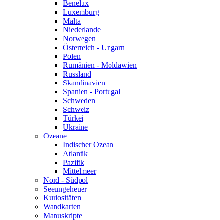
Benelux
Luxemburg
Malta
Niederlande
Norwegen
Österreich - Ungarn
Polen
Rumänien - Moldawien
Russland
Skandinavien
Spanien - Portugal
Schweden
Schweiz
Türkei
Ukraine
Ozeane
Indischer Ozean
Atlantik
Pazifik
Mittelmeer
Nord - Südpol
Seeungeheuer
Kuriositäten
Wandkarten
Manuskripte