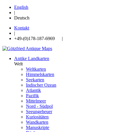
English
|
Deutsch
Kontakt
|
+49-(0)178-187-6969 |
Antike Landkarten
Welt
Weltkarten
Himmelskarten
Seekarten
Indischer Ozean
Atlantik
Pazifik
Mittelmeer
Nord - Südpol
Seeungeheuer
Kuriositäten
Wandkarten
Manuskripte