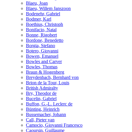
Blaeu, Joan
Blaeu, Willem Janszoon
Bodenehr, Gabriel
Bodmer, Karl
Boethius, Christoph
Bonifacio, Natal
Bonne, Rigobert
Bordone, Benedetto
Borgia, Stefano
Botero, Giovanni
Bowen, Emanuel
Bowles and Carver
Bowles, Thomas
Braun & Hogenberg
Breydenbach, Bernhard von
Brion de la Tour, Louis
British Admiralty
Bry, Theodor de
Bucelin, Gabriel
Buffon, G.-L. Leclerc de
Bünting, Heinrich
Bussemacher, Johann
Call, Pieter van
Camocio, Giovanni Francesco
Caoursin, Guillaume