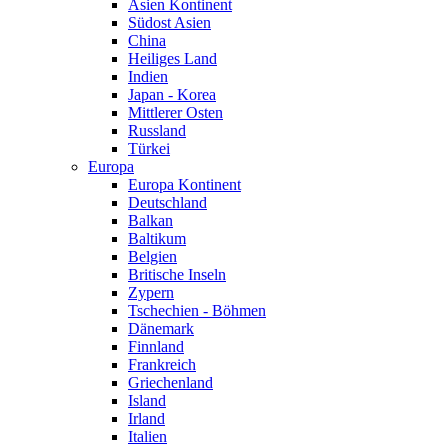
Asien Kontinent
Südost Asien
China
Heiliges Land
Indien
Japan - Korea
Mittlerer Osten
Russland
Türkei
Europa
Europa Kontinent
Deutschland
Balkan
Baltikum
Belgien
Britische Inseln
Zypern
Tschechien - Böhmen
Dänemark
Finnland
Frankreich
Griechenland
Island
Irland
Italien