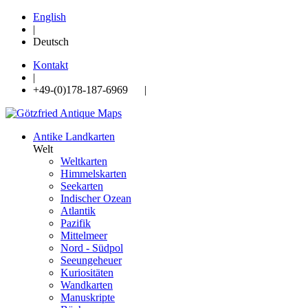
English
|
Deutsch
Kontakt
|
+49-(0)178-187-6969 |
Antike Landkarten
Welt
Weltkarten
Himmelskarten
Seekarten
Indischer Ozean
Atlantik
Pazifik
Mittelmeer
Nord - Südpol
Seeungeheuer
Kuriositäten
Wandkarten
Manuskripte