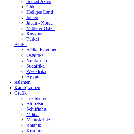
Südost Asien
China
Heiliges Land
Indien
Japan - Korea
Mittlerer Osten
Russland
Türkei
Afrika
Afrika Kontinent
Ostafrika
Nordafrika
Südafrika
Westafrika
Ägypten
Atlanten
Kartographen
Grafik
Titelblätter
Altmeister
Schifffahrt
Militär
Manuskripte
Botanik
Kostüme