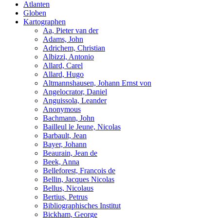
Atlanten
Globen
Kartographen
Aa, Pieter van der
Adams, John
Adrichem, Christian
Albizzi, Antonio
Allard, Carel
Allard, Hugo
Altmannshausen, Johann Ernst von
Angelocrator, Daniel
Anguissola, Leander
Anonymous
Bachmann, John
Bailleul le Jeune, Nicolas
Barbault, Jean
Bayer, Johann
Beaurain, Jean de
Beek, Anna
Belleforest, Francois de
Bellin, Jacques Nicolas
Bellus, Nicolaus
Bertius, Petrus
Bibliographisches Institut
Bickham, George