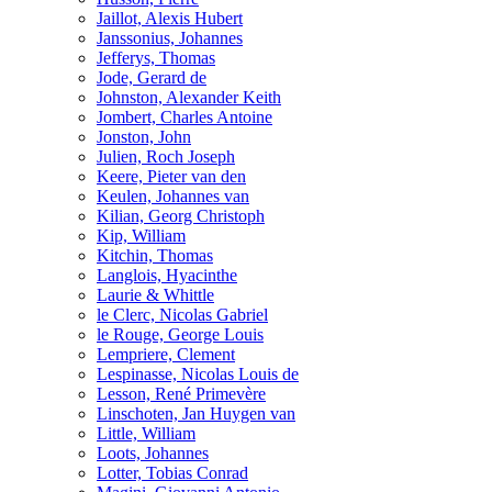
Jaillot, Alexis Hubert
Janssonius, Johannes
Jefferys, Thomas
Jode, Gerard de
Johnston, Alexander Keith
Jombert, Charles Antoine
Jonston, John
Julien, Roch Joseph
Keere, Pieter van den
Keulen, Johannes van
Kilian, Georg Christoph
Kip, William
Kitchin, Thomas
Langlois, Hyacinthe
Laurie & Whittle
le Clerc, Nicolas Gabriel
le Rouge, George Louis
Lempriere, Clement
Lespinasse, Nicolas Louis de
Lesson, René Primevère
Linschoten, Jan Huygen van
Little, William
Loots, Johannes
Lotter, Tobias Conrad