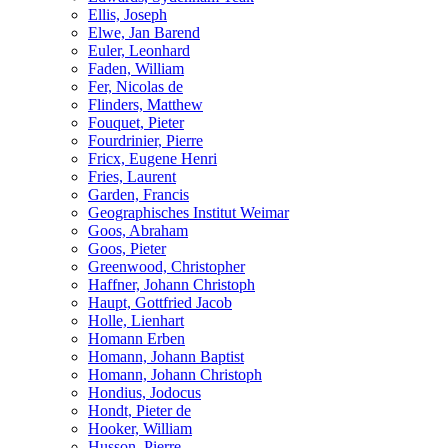
Ellis, Joseph
Elwe, Jan Barend
Euler, Leonhard
Faden, William
Fer, Nicolas de
Flinders, Matthew
Fouquet, Pieter
Fourdrinier, Pierre
Fricx, Eugene Henri
Fries, Laurent
Garden, Francis
Geographisches Institut Weimar
Goos, Abraham
Goos, Pieter
Greenwood, Christopher
Haffner, Johann Christoph
Haupt, Gottfried Jacob
Holle, Lienhart
Homann Erben
Homann, Johann Baptist
Homann, Johann Christoph
Hondius, Jodocus
Hondt, Pieter de
Hooker, William
Husson, Pierre