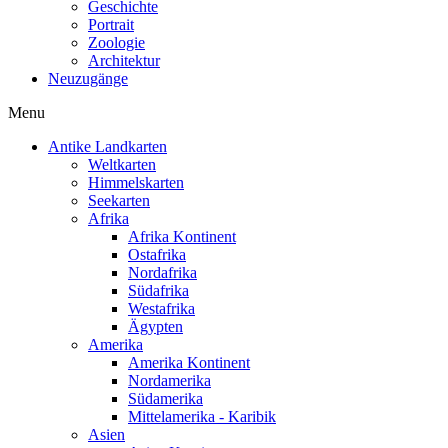
Geschichte
Portrait
Zoologie
Architektur
Neuzugänge
Menu
Antike Landkarten
Weltkarten
Himmelskarten
Seekarten
Afrika
Afrika Kontinent
Ostafrika
Nordafrika
Südafrika
Westafrika
Ägypten
Amerika
Amerika Kontinent
Nordamerika
Südamerika
Mittelamerika - Karibik
Asien