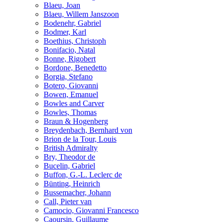
Blaeu, Joan
Blaeu, Willem Janszoon
Bodenehr, Gabriel
Bodmer, Karl
Boethius, Christoph
Bonifacio, Natal
Bonne, Rigobert
Bordone, Benedetto
Borgia, Stefano
Botero, Giovanni
Bowen, Emanuel
Bowles and Carver
Bowles, Thomas
Braun & Hogenberg
Breydenbach, Bernhard von
Brion de la Tour, Louis
British Admiralty
Bry, Theodor de
Bucelin, Gabriel
Buffon, G.-L. Leclerc de
Bünting, Heinrich
Bussemacher, Johann
Call, Pieter van
Camocio, Giovanni Francesco
Caoursin, Guillaume