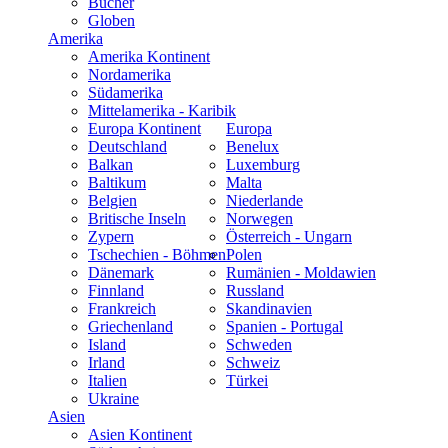
Bücher
Globen
Amerika
Amerika Kontinent
Nordamerika
Südamerika
Mittelamerika - Karibik
Europa Kontinent
Europa
Deutschland
Benelux
Balkan
Luxemburg
Baltikum
Malta
Belgien
Niederlande
Britische Inseln
Norwegen
Zypern
Österreich - Ungarn
Tschechien - Böhmen
Polen
Dänemark
Rumänien - Moldawien
Finnland
Russland
Frankreich
Skandinavien
Griechenland
Spanien - Portugal
Island
Schweden
Irland
Schweiz
Italien
Türkei
Ukraine
Asien
Asien Kontinent