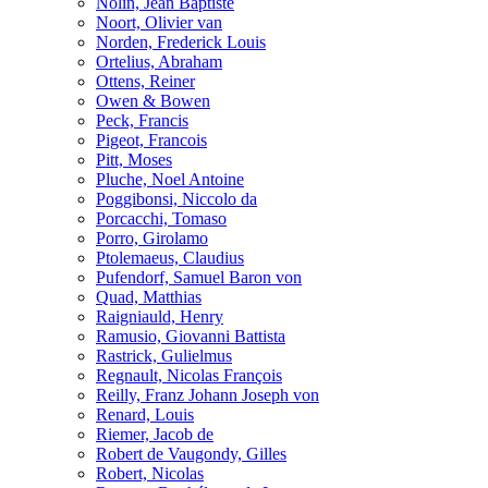
Nolin, Jean Baptiste
Noort, Olivier van
Norden, Frederick Louis
Ortelius, Abraham
Ottens, Reiner
Owen & Bowen
Peck, Francis
Pigeot, Francois
Pitt, Moses
Pluche, Noel Antoine
Poggibonsi, Niccolo da
Porcacchi, Tomaso
Porro, Girolamo
Ptolemaeus, Claudius
Pufendorf, Samuel Baron von
Quad, Matthias
Raigniauld, Henry
Ramusio, Giovanni Battista
Rastrick, Gulielmus
Regnault, Nicolas François
Reilly, Franz Johann Joseph von
Renard, Louis
Riemer, Jacob de
Robert de Vaugondy, Gilles
Robert, Nicolas