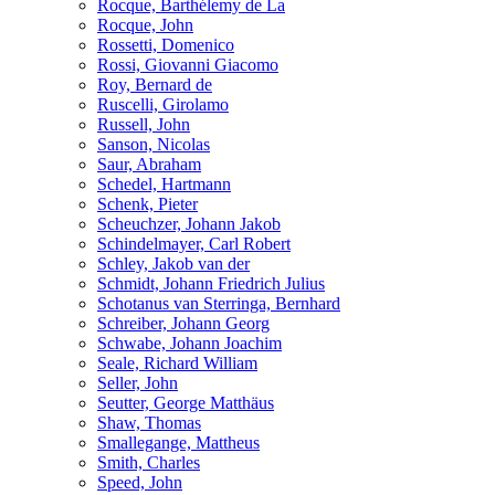
Rocque, Barthélemy de La
Rocque, John
Rossetti, Domenico
Rossi, Giovanni Giacomo
Roy, Bernard de
Ruscelli, Girolamo
Russell, John
Sanson, Nicolas
Saur, Abraham
Schedel, Hartmann
Schenk, Pieter
Scheuchzer, Johann Jakob
Schindelmayer, Carl Robert
Schley, Jakob van der
Schmidt, Johann Friedrich Julius
Schotanus van Sterringa, Bernhard
Schreiber, Johann Georg
Schwabe, Johann Joachim
Seale, Richard William
Seller, John
Seutter, George Matthäus
Shaw, Thomas
Smallegange, Mattheus
Smith, Charles
Speed, John