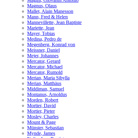
Magini, Giovanni Antonio
Magnus, Olaus
Mallet, Alain Manesson
Mann, Fred & Helen
Mannevillette, Jean Baptiste
Mariette, Jean
Mayer, Tobias
Medina, Pedro de
Megenberg, Konrad von
Meissner, Daniel
Mejer, Johannes
Mercator, Gerard
Mercator, Michael
Mercator, Rumold
Merian, Maria Sibylla
Merian, Matthäus
Middiman, Samuel
Montanus, Arnoldus
Morden, Robert
Mortier, David
Mortier, Pieter
Mosley, Charles
Mount & Page
Münster, Sebastian
Mynde, James