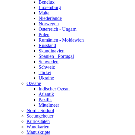
Benelux
Luxemburg
Malta
Niederlande
Norwegen
Österreich - Ungarn
Polen
Rumänien - Moldawien
Russland
Skandinavien
Spanien - Portugal
Schweden
Schweiz
Türkei
Ukraine
Ozeane
Indischer Ozean
Atlantik
Pazifik
Mittelmeer
Nord - Südpol
Seeungeheuer
Kuriositäten
Wandkarten
Manuskripte