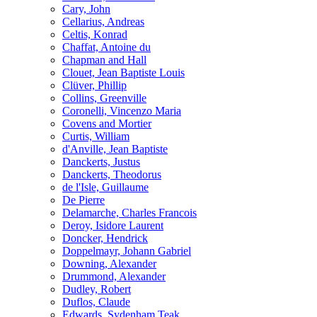
Cary, John
Cellarius, Andreas
Celtis, Konrad
Chaffat, Antoine du
Chapman and Hall
Clouet, Jean Baptiste Louis
Clüver, Phillip
Collins, Greenville
Coronelli, Vincenzo Maria
Covens and Mortier
Curtis, William
d'Anville, Jean Baptiste
Danckerts, Justus
Danckerts, Theodorus
de l'Isle, Guillaume
De Pierre
Delamarche, Charles Francois
Deroy, Isidore Laurent
Doncker, Hendrick
Doppelmayr, Johann Gabriel
Downing, Alexander
Drummond, Alexander
Dudley, Robert
Duflos, Claude
Edwards, Sydenham Teak