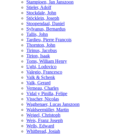
Stampioen, Jan Janszoon
Stieler, Adolf
Stockdale, John
Stöcklein, Joseph
Stoopendaal, Daniel
Sylvanus, Bernardus
Tallis, John
Tardieu, Pierre François
Thornton, John
Tirinus, Jacobus
Tirion, Isaak
Toms, William Henry
Ughi, Lodovico
Valegio, Francesco
Valk & Schenk
Valk, Gerard
Verneau, Charles
Vidal y Pinilla, Felipe
Visscher, Nicolas
Waghenaer, Lucas Janszoon
Waldseemüller, Martin
Weigel, Christoph
Weis, Franz Joseph
Wells, Edward
Whitbread, Josiah