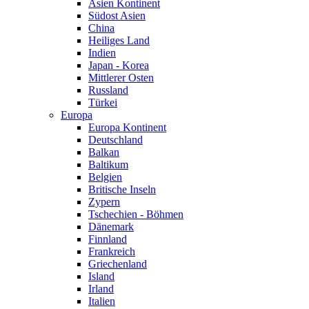
Asien Kontinent
Südost Asien
China
Heiliges Land
Indien
Japan - Korea
Mittlerer Osten
Russland
Türkei
Europa
Europa Kontinent
Deutschland
Balkan
Baltikum
Belgien
Britische Inseln
Zypern
Tschechien - Böhmen
Dänemark
Finnland
Frankreich
Griechenland
Island
Irland
Italien