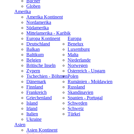
Bücher
Globen
Amerika
Amerika Kontinent
Nordamerika
Südamerika
Mittelamerika - Karibik
Europa Kontinent
Europa
Deutschland
Benelux
Balkan
Luxemburg
Baltikum
Malta
Belgien
Niederlande
Britische Inseln
Norwegen
Zypern
Österreich - Ungarn
Tschechien - Böhmen
Polen
Dänemark
Rumänien - Moldawien
Finnland
Russland
Frankreich
Skandinavien
Griechenland
Spanien - Portugal
Island
Schweden
Irland
Schweiz
Italien
Türkei
Ukraine
Asien
Asien Kontinent