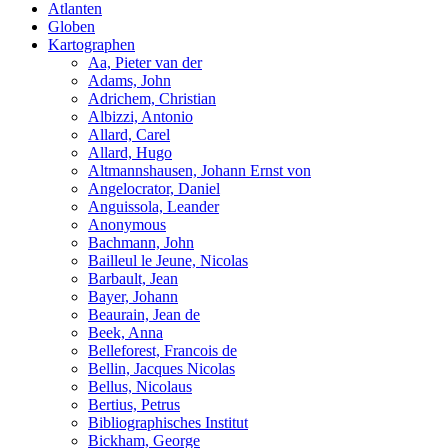
Atlanten
Globen
Kartographen
Aa, Pieter van der
Adams, John
Adrichem, Christian
Albizzi, Antonio
Allard, Carel
Allard, Hugo
Altmannshausen, Johann Ernst von
Angelocrator, Daniel
Anguissola, Leander
Anonymous
Bachmann, John
Bailleul le Jeune, Nicolas
Barbault, Jean
Bayer, Johann
Beaurain, Jean de
Beek, Anna
Belleforest, Francois de
Bellin, Jacques Nicolas
Bellus, Nicolaus
Bertius, Petrus
Bibliographisches Institut
Bickham, George