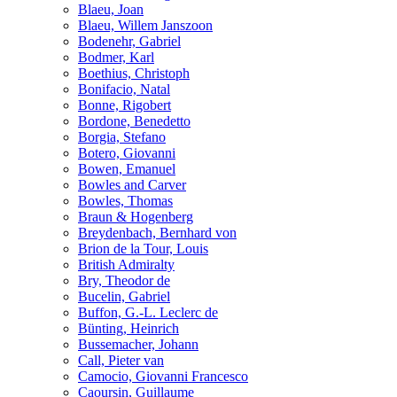
Blaeu, Joan
Blaeu, Willem Janszoon
Bodenehr, Gabriel
Bodmer, Karl
Boethius, Christoph
Bonifacio, Natal
Bonne, Rigobert
Bordone, Benedetto
Borgia, Stefano
Botero, Giovanni
Bowen, Emanuel
Bowles and Carver
Bowles, Thomas
Braun & Hogenberg
Breydenbach, Bernhard von
Brion de la Tour, Louis
British Admiralty
Bry, Theodor de
Bucelin, Gabriel
Buffon, G.-L. Leclerc de
Bünting, Heinrich
Bussemacher, Johann
Call, Pieter van
Camocio, Giovanni Francesco
Caoursin, Guillaume