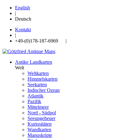
English
|
Deutsch
Kontakt
|
+49-(0)178-187-6969 |
Antike Landkarten
Welt
Weltkarten
Himmelskarten
Seekarten
Indischer Ozean
Atlantik
Pazifik
Mittelmeer
Nord - Südpol
Seeungeheuer
Kuriositäten
Wandkarten
Manuskripte