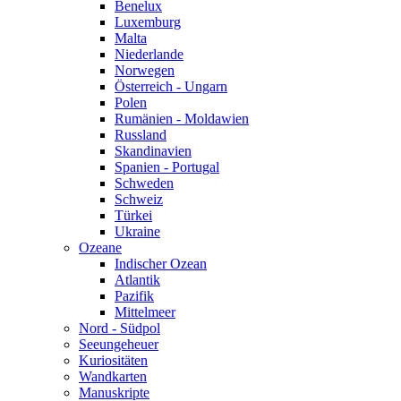
Benelux
Luxemburg
Malta
Niederlande
Norwegen
Österreich - Ungarn
Polen
Rumänien - Moldawien
Russland
Skandinavien
Spanien - Portugal
Schweden
Schweiz
Türkei
Ukraine
Ozeane
Indischer Ozean
Atlantik
Pazifik
Mittelmeer
Nord - Südpol
Seeungeheuer
Kuriositäten
Wandkarten
Manuskripte