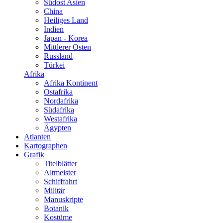
Südost Asien
China
Heiliges Land
Indien
Japan - Korea
Mittlerer Osten
Russland
Türkei
Afrika
Afrika Kontinent
Ostafrika
Nordafrika
Südafrika
Westafrika
Ägypten
Atlanten
Kartographen
Grafik
Titelblätter
Altmeister
Schifffahrt
Militär
Manuskripte
Botanik
Kostüme