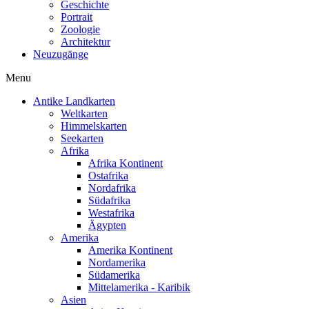
Geschichte
Portrait
Zoologie
Architektur
Neuzugänge
Menu
Antike Landkarten
Weltkarten
Himmelskarten
Seekarten
Afrika
Afrika Kontinent
Ostafrika
Nordafrika
Südafrika
Westafrika
Ägypten
Amerika
Amerika Kontinent
Nordamerika
Südamerika
Mittelamerika - Karibik
Asien