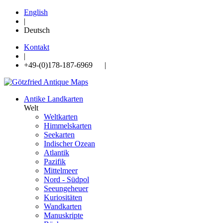
English
|
Deutsch
Kontakt
|
+49-(0)178-187-6969 |
Antike Landkarten
Welt
Weltkarten
Himmelskarten
Seekarten
Indischer Ozean
Atlantik
Pazifik
Mittelmeer
Nord - Südpol
Seeungeheuer
Kuriositäten
Wandkarten
Manuskripte