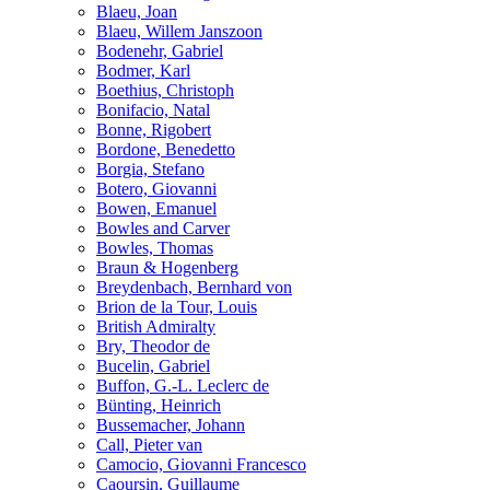
Blaeu, Joan
Blaeu, Willem Janszoon
Bodenehr, Gabriel
Bodmer, Karl
Boethius, Christoph
Bonifacio, Natal
Bonne, Rigobert
Bordone, Benedetto
Borgia, Stefano
Botero, Giovanni
Bowen, Emanuel
Bowles and Carver
Bowles, Thomas
Braun & Hogenberg
Breydenbach, Bernhard von
Brion de la Tour, Louis
British Admiralty
Bry, Theodor de
Bucelin, Gabriel
Buffon, G.-L. Leclerc de
Bünting, Heinrich
Bussemacher, Johann
Call, Pieter van
Camocio, Giovanni Francesco
Caoursin, Guillaume