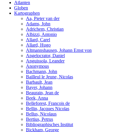
Atlanten
Globen
Kartographen
Aa, Pieter van der
Adams, John
Adrichem, Christian
Albizzi, Antonio
Allard, Carel
Allard, Hugo
Altmannshausen, Johann Ernst von
Angelocrator, Daniel
Anguissola, Leander
Anonymous
Bachmann, John
Bailleul le Jeune, Nicolas
Barbault, Jean
Bayer, Johann
Beaurain, Jean de
Beek, Anna
Belleforest, Francois de
Bellin, Jacques Nicolas
Bellus, Nicolaus
Bertius, Petrus
Bibliographisches Institut
Bickham, George