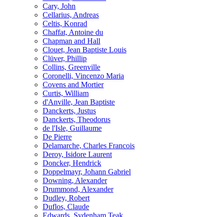
Cary, John
Cellarius, Andreas
Celtis, Konrad
Chaffat, Antoine du
Chapman and Hall
Clouet, Jean Baptiste Louis
Clüver, Phillip
Collins, Greenville
Coronelli, Vincenzo Maria
Covens and Mortier
Curtis, William
d'Anville, Jean Baptiste
Danckerts, Justus
Danckerts, Theodorus
de l'Isle, Guillaume
De Pierre
Delamarche, Charles Francois
Deroy, Isidore Laurent
Doncker, Hendrick
Doppelmayr, Johann Gabriel
Downing, Alexander
Drummond, Alexander
Dudley, Robert
Duflos, Claude
Edwards, Sydenham Teak