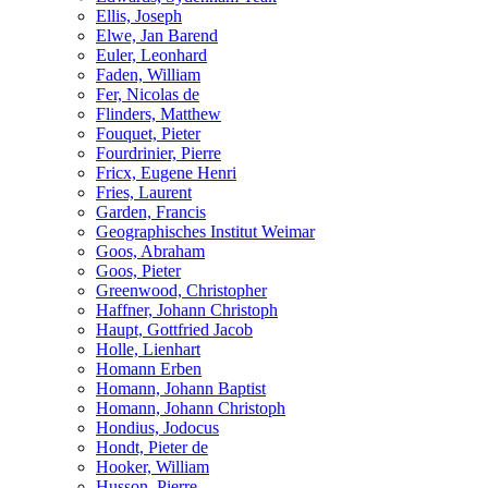
Ellis, Joseph
Elwe, Jan Barend
Euler, Leonhard
Faden, William
Fer, Nicolas de
Flinders, Matthew
Fouquet, Pieter
Fourdrinier, Pierre
Fricx, Eugene Henri
Fries, Laurent
Garden, Francis
Geographisches Institut Weimar
Goos, Abraham
Goos, Pieter
Greenwood, Christopher
Haffner, Johann Christoph
Haupt, Gottfried Jacob
Holle, Lienhart
Homann Erben
Homann, Johann Baptist
Homann, Johann Christoph
Hondius, Jodocus
Hondt, Pieter de
Hooker, William
Husson, Pierre