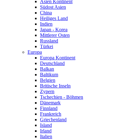
Asien Kontinent
Südost Asien
China
Heiliges Land
Indien
Japan - Korea
Mittlerer Osten
Russland
Türkei
Europa
Europa Kontinent
Deutschland
Balkan
Baltikum
Belgien
Britische Inseln
Zypern
Tschechien - Böhmen
Dänemark
Finnland
Frankreich
Griechenland
Island
Irland
Italien