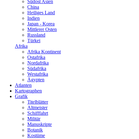
Südost Asien
China
Heiliges Land
Indien
Japan - Korea
Mittlerer Osten
Russland
Türkei
Afrika
Afrika Kontinent
Ostafrika
Nordafrika
Südafrika
Westafrika
Ägypten
Atlanten
Kartographen
Grafik
Titelblätter
Altmeister
Schifffahrt
Militär
Manuskripte
Botanik
Kostüme