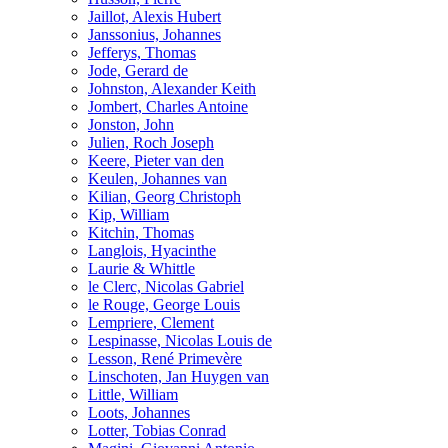
Jaillot, Alexis Hubert
Janssonius, Johannes
Jefferys, Thomas
Jode, Gerard de
Johnston, Alexander Keith
Jombert, Charles Antoine
Jonston, John
Julien, Roch Joseph
Keere, Pieter van den
Keulen, Johannes van
Kilian, Georg Christoph
Kip, William
Kitchin, Thomas
Langlois, Hyacinthe
Laurie & Whittle
le Clerc, Nicolas Gabriel
le Rouge, George Louis
Lempriere, Clement
Lespinasse, Nicolas Louis de
Lesson, René Primevère
Linschoten, Jan Huygen van
Little, William
Loots, Johannes
Lotter, Tobias Conrad