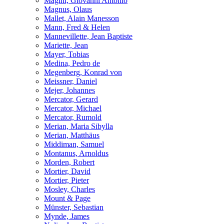
Magini, Giovanni Antonio
Magnus, Olaus
Mallet, Alain Manesson
Mann, Fred & Helen
Mannevillette, Jean Baptiste
Mariette, Jean
Mayer, Tobias
Medina, Pedro de
Megenberg, Konrad von
Meissner, Daniel
Mejer, Johannes
Mercator, Gerard
Mercator, Michael
Mercator, Rumold
Merian, Maria Sibylla
Merian, Matthäus
Middiman, Samuel
Montanus, Arnoldus
Morden, Robert
Mortier, David
Mortier, Pieter
Mosley, Charles
Mount & Page
Münster, Sebastian
Mynde, James