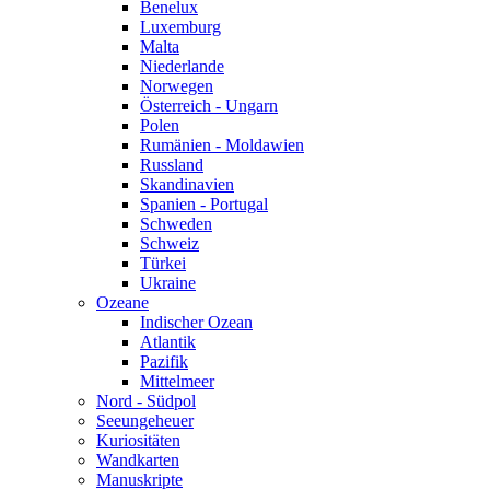
Benelux
Luxemburg
Malta
Niederlande
Norwegen
Österreich - Ungarn
Polen
Rumänien - Moldawien
Russland
Skandinavien
Spanien - Portugal
Schweden
Schweiz
Türkei
Ukraine
Ozeane
Indischer Ozean
Atlantik
Pazifik
Mittelmeer
Nord - Südpol
Seeungeheuer
Kuriositäten
Wandkarten
Manuskripte