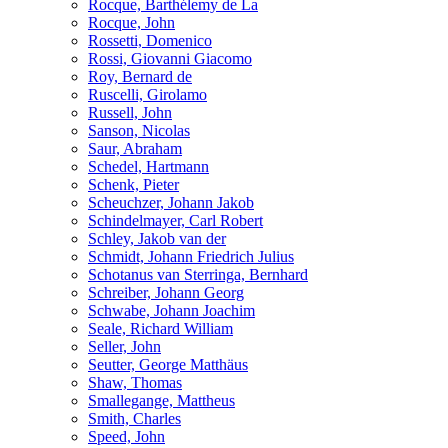
Rocque, Barthélemy de La
Rocque, John
Rossetti, Domenico
Rossi, Giovanni Giacomo
Roy, Bernard de
Ruscelli, Girolamo
Russell, John
Sanson, Nicolas
Saur, Abraham
Schedel, Hartmann
Schenk, Pieter
Scheuchzer, Johann Jakob
Schindelmayer, Carl Robert
Schley, Jakob van der
Schmidt, Johann Friedrich Julius
Schotanus van Sterringa, Bernhard
Schreiber, Johann Georg
Schwabe, Johann Joachim
Seale, Richard William
Seller, John
Seutter, George Matthäus
Shaw, Thomas
Smallegange, Mattheus
Smith, Charles
Speed, John