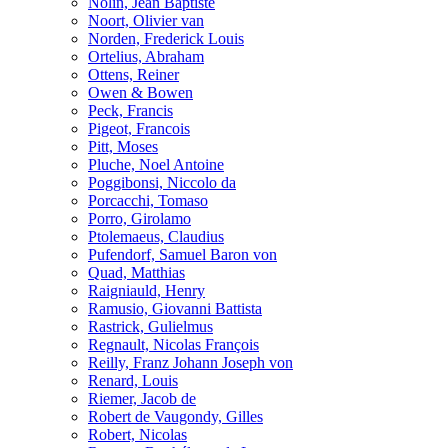
Nolin, Jean Baptiste
Noort, Olivier van
Norden, Frederick Louis
Ortelius, Abraham
Ottens, Reiner
Owen & Bowen
Peck, Francis
Pigeot, Francois
Pitt, Moses
Pluche, Noel Antoine
Poggibonsi, Niccolo da
Porcacchi, Tomaso
Porro, Girolamo
Ptolemaeus, Claudius
Pufendorf, Samuel Baron von
Quad, Matthias
Raigniauld, Henry
Ramusio, Giovanni Battista
Rastrick, Gulielmus
Regnault, Nicolas François
Reilly, Franz Johann Joseph von
Renard, Louis
Riemer, Jacob de
Robert de Vaugondy, Gilles
Robert, Nicolas