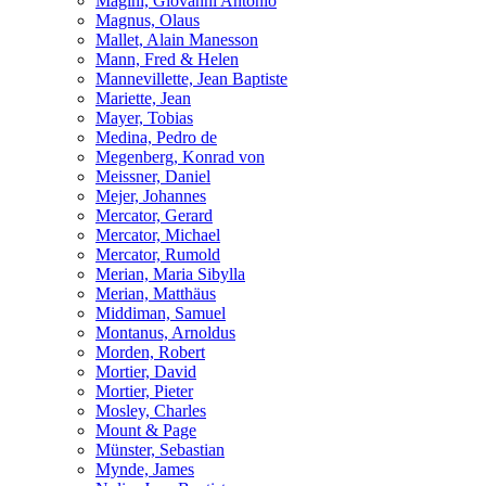
Magini, Giovanni Antonio
Magnus, Olaus
Mallet, Alain Manesson
Mann, Fred & Helen
Mannevillette, Jean Baptiste
Mariette, Jean
Mayer, Tobias
Medina, Pedro de
Megenberg, Konrad von
Meissner, Daniel
Mejer, Johannes
Mercator, Gerard
Mercator, Michael
Mercator, Rumold
Merian, Maria Sibylla
Merian, Matthäus
Middiman, Samuel
Montanus, Arnoldus
Morden, Robert
Mortier, David
Mortier, Pieter
Mosley, Charles
Mount & Page
Münster, Sebastian
Mynde, James