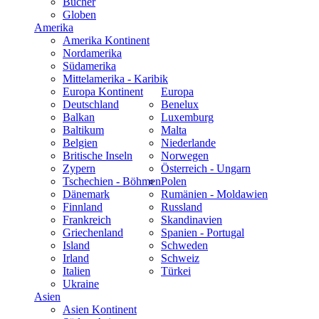
Bücher
Globen
Amerika
Amerika Kontinent
Nordamerika
Südamerika
Mittelamerika - Karibik
Europa Kontinent
Europa
Deutschland
Benelux
Balkan
Luxemburg
Baltikum
Malta
Belgien
Niederlande
Britische Inseln
Norwegen
Zypern
Österreich - Ungarn
Tschechien - Böhmen
Polen
Dänemark
Rumänien - Moldawien
Finnland
Russland
Frankreich
Skandinavien
Griechenland
Spanien - Portugal
Island
Schweden
Irland
Schweiz
Italien
Türkei
Ukraine
Asien
Asien Kontinent