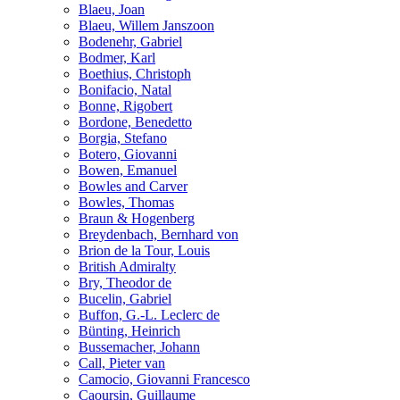
Blaeu, Joan
Blaeu, Willem Janszoon
Bodenehr, Gabriel
Bodmer, Karl
Boethius, Christoph
Bonifacio, Natal
Bonne, Rigobert
Bordone, Benedetto
Borgia, Stefano
Botero, Giovanni
Bowen, Emanuel
Bowles and Carver
Bowles, Thomas
Braun & Hogenberg
Breydenbach, Bernhard von
Brion de la Tour, Louis
British Admiralty
Bry, Theodor de
Bucelin, Gabriel
Buffon, G.-L. Leclerc de
Bünting, Heinrich
Bussemacher, Johann
Call, Pieter van
Camocio, Giovanni Francesco
Caoursin, Guillaume