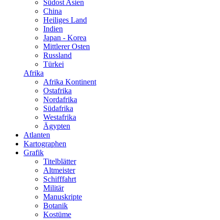
Südost Asien
China
Heiliges Land
Indien
Japan - Korea
Mittlerer Osten
Russland
Türkei
Afrika
Afrika Kontinent
Ostafrika
Nordafrika
Südafrika
Westafrika
Ägypten
Atlanten
Kartographen
Grafik
Titelblätter
Altmeister
Schifffahrt
Militär
Manuskripte
Botanik
Kostüme