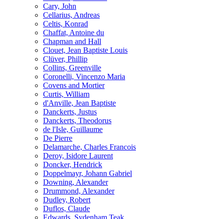
Cary, John
Cellarius, Andreas
Celtis, Konrad
Chaffat, Antoine du
Chapman and Hall
Clouet, Jean Baptiste Louis
Clüver, Phillip
Collins, Greenville
Coronelli, Vincenzo Maria
Covens and Mortier
Curtis, William
d'Anville, Jean Baptiste
Danckerts, Justus
Danckerts, Theodorus
de l'Isle, Guillaume
De Pierre
Delamarche, Charles Francois
Deroy, Isidore Laurent
Doncker, Hendrick
Doppelmayr, Johann Gabriel
Downing, Alexander
Drummond, Alexander
Dudley, Robert
Duflos, Claude
Edwards, Sydenham Teak