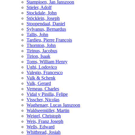
Stampioen, Jan Janszoon
Stieler, Adolf
Stockdale, John
Stöcklein, Joseph
Stoopendaal, Daniel
Sylvanus, Bernardus
Tallis, John
Tardieu, Pierre François
Thornton, John
Tirinus, Jacobus
Tirion, Isaak
Toms, William Henry
Ughi, Lodovico
Valegio, Francesco
Valk & Schenk
Valk, Gerard
Verneau, Charles
Vidal y Pinilla, Felipe
Visscher, Nicolas
Waghenaer, Lucas Janszoon
Waldseemüller, Martin
Weigel, Christoph
Weis, Franz Joseph
Wells, Edward
Whitbread, Josiah