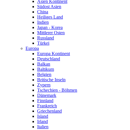
Asien Kontinent
Südost Asien
China
Heiliges Land
Indien
Japan - Korea
Mittlerer Osten
Russland
Türkei
Europa
Europa Kontinent
Deutschland
Balkan
Baltikum
Belgien
Britische Inseln
Zypern
Tschechien - Böhmen
Dänemark
Finnland
Frankreich
Griechenland
Island
Irland
Italien