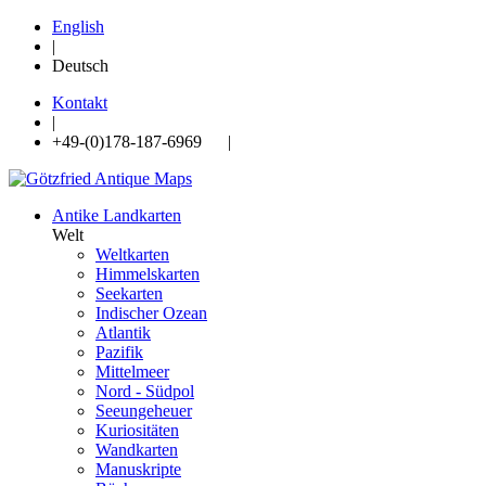
English
|
Deutsch
Kontakt
|
+49-(0)178-187-6969 |
Antike Landkarten
Welt
Weltkarten
Himmelskarten
Seekarten
Indischer Ozean
Atlantik
Pazifik
Mittelmeer
Nord - Südpol
Seeungeheuer
Kuriositäten
Wandkarten
Manuskripte