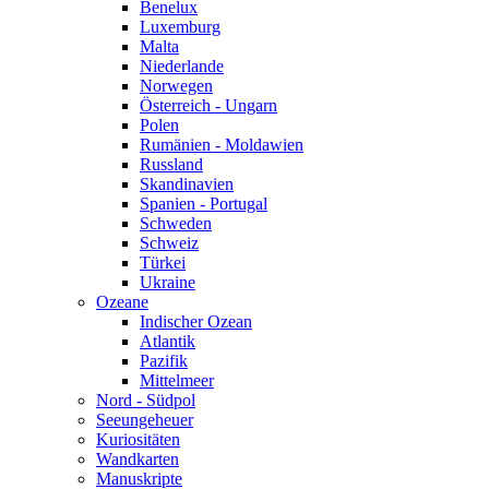
Benelux
Luxemburg
Malta
Niederlande
Norwegen
Österreich - Ungarn
Polen
Rumänien - Moldawien
Russland
Skandinavien
Spanien - Portugal
Schweden
Schweiz
Türkei
Ukraine
Ozeane
Indischer Ozean
Atlantik
Pazifik
Mittelmeer
Nord - Südpol
Seeungeheuer
Kuriositäten
Wandkarten
Manuskripte