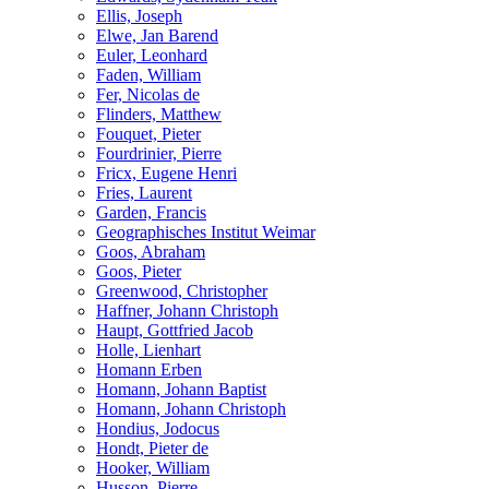
Ellis, Joseph
Elwe, Jan Barend
Euler, Leonhard
Faden, William
Fer, Nicolas de
Flinders, Matthew
Fouquet, Pieter
Fourdrinier, Pierre
Fricx, Eugene Henri
Fries, Laurent
Garden, Francis
Geographisches Institut Weimar
Goos, Abraham
Goos, Pieter
Greenwood, Christopher
Haffner, Johann Christoph
Haupt, Gottfried Jacob
Holle, Lienhart
Homann Erben
Homann, Johann Baptist
Homann, Johann Christoph
Hondius, Jodocus
Hondt, Pieter de
Hooker, William
Husson, Pierre