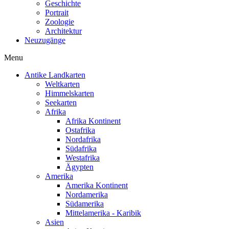
Geschichte
Portrait
Zoologie
Architektur
Neuzugänge
Menu
Antike Landkarten
Weltkarten
Himmelskarten
Seekarten
Afrika
Afrika Kontinent
Ostafrika
Nordafrika
Südafrika
Westafrika
Ägypten
Amerika
Amerika Kontinent
Nordamerika
Südamerika
Mittelamerika - Karibik
Asien