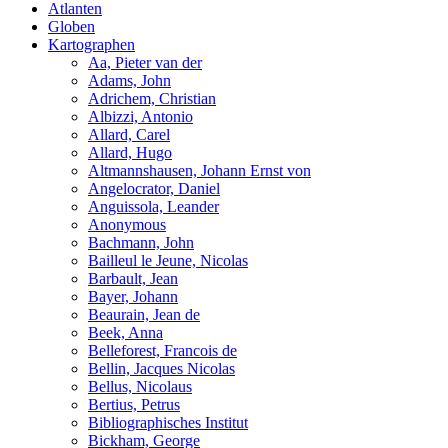
Atlanten
Globen
Kartographen
Aa, Pieter van der
Adams, John
Adrichem, Christian
Albizzi, Antonio
Allard, Carel
Allard, Hugo
Altmannshausen, Johann Ernst von
Angelocrator, Daniel
Anguissola, Leander
Anonymous
Bachmann, John
Bailleul le Jeune, Nicolas
Barbault, Jean
Bayer, Johann
Beaurain, Jean de
Beek, Anna
Belleforest, Francois de
Bellin, Jacques Nicolas
Bellus, Nicolaus
Bertius, Petrus
Bibliographisches Institut
Bickham, George