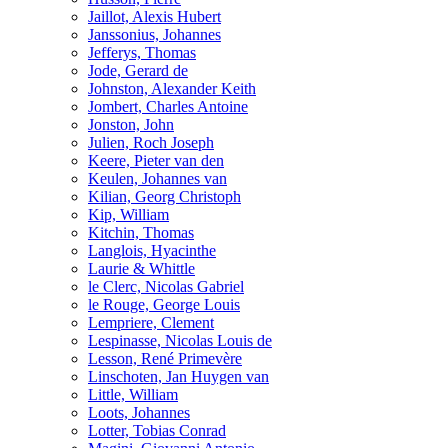
Jaillot, Alexis Hubert
Janssonius, Johannes
Jefferys, Thomas
Jode, Gerard de
Johnston, Alexander Keith
Jombert, Charles Antoine
Jonston, John
Julien, Roch Joseph
Keere, Pieter van den
Keulen, Johannes van
Kilian, Georg Christoph
Kip, William
Kitchin, Thomas
Langlois, Hyacinthe
Laurie & Whittle
le Clerc, Nicolas Gabriel
le Rouge, George Louis
Lempriere, Clement
Lespinasse, Nicolas Louis de
Lesson, René Primevère
Linschoten, Jan Huygen van
Little, William
Loots, Johannes
Lotter, Tobias Conrad