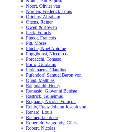
Nolin, Jean Baptiste
Noort, Olivier van
Norden, Frederick Louis
Ortelius, Abraham
Ottens, Reiner
Owen & Bowen
Peck, Francis
Pigeot, Francois
Pitt, Moses
Pluche, Noel Antoine
Poggibonsi, Niccolo da
Porcacchi, Tomaso
Porro, Girolamo
Ptolemaeus, Claudius
Pufendorf, Samuel Baron von
Quad, Matthias
Raigniauld, Henry
Ramusio, Giovanni Battista
Rastrick, Gulielmus
Regnault, Nicolas François
Reilly, Franz Johann Joseph von
Renard, Louis
Riemer, Jacob de
Robert de Vaugondy, Gilles
Robert, Nicolas