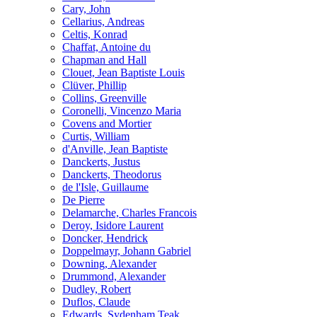
Cary, John
Cellarius, Andreas
Celtis, Konrad
Chaffat, Antoine du
Chapman and Hall
Clouet, Jean Baptiste Louis
Clüver, Phillip
Collins, Greenville
Coronelli, Vincenzo Maria
Covens and Mortier
Curtis, William
d'Anville, Jean Baptiste
Danckerts, Justus
Danckerts, Theodorus
de l'Isle, Guillaume
De Pierre
Delamarche, Charles Francois
Deroy, Isidore Laurent
Doncker, Hendrick
Doppelmayr, Johann Gabriel
Downing, Alexander
Drummond, Alexander
Dudley, Robert
Duflos, Claude
Edwards, Sydenham Teak