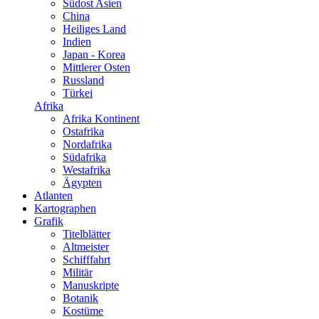
Südost Asien
China
Heiliges Land
Indien
Japan - Korea
Mittlerer Osten
Russland
Türkei
Afrika
Afrika Kontinent
Ostafrika
Nordafrika
Südafrika
Westafrika
Ägypten
Atlanten
Kartographen
Grafik
Titelblätter
Altmeister
Schifffahrt
Militär
Manuskripte
Botanik
Kostüme