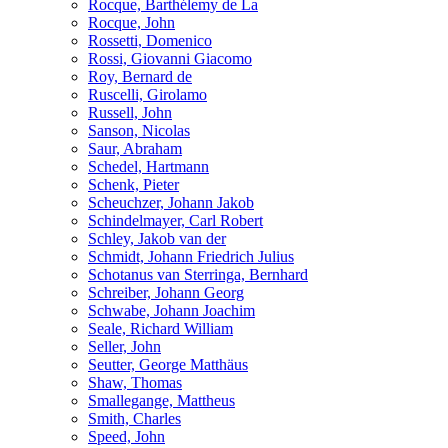
Rocque, Barthélemy de La
Rocque, John
Rossetti, Domenico
Rossi, Giovanni Giacomo
Roy, Bernard de
Ruscelli, Girolamo
Russell, John
Sanson, Nicolas
Saur, Abraham
Schedel, Hartmann
Schenk, Pieter
Scheuchzer, Johann Jakob
Schindelmayer, Carl Robert
Schley, Jakob van der
Schmidt, Johann Friedrich Julius
Schotanus van Sterringa, Bernhard
Schreiber, Johann Georg
Schwabe, Johann Joachim
Seale, Richard William
Seller, John
Seutter, George Matthäus
Shaw, Thomas
Smallegange, Mattheus
Smith, Charles
Speed, John