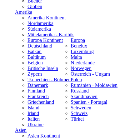
Bücher
Globen
Amerika
Amerika Kontinent
Nordamerika
Südamerika
Mittelamerika - Karibik
Europa Kontinent
Europa
Deutschland
Benelux
Balkan
Luxemburg
Baltikum
Malta
Belgien
Niederlande
Britische Inseln
Norwegen
Zypern
Österreich - Ungarn
Tschechien - Böhmen
Polen
Dänemark
Rumänien - Moldawien
Finnland
Russland
Frankreich
Skandinavien
Griechenland
Spanien - Portugal
Island
Schweden
Irland
Schweiz
Italien
Türkei
Ukraine
Asien
Asien Kontinent