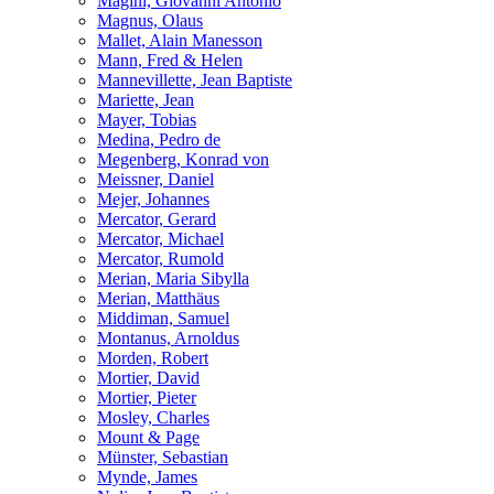
Magini, Giovanni Antonio
Magnus, Olaus
Mallet, Alain Manesson
Mann, Fred & Helen
Mannevillette, Jean Baptiste
Mariette, Jean
Mayer, Tobias
Medina, Pedro de
Megenberg, Konrad von
Meissner, Daniel
Mejer, Johannes
Mercator, Gerard
Mercator, Michael
Mercator, Rumold
Merian, Maria Sibylla
Merian, Matthäus
Middiman, Samuel
Montanus, Arnoldus
Morden, Robert
Mortier, David
Mortier, Pieter
Mosley, Charles
Mount & Page
Münster, Sebastian
Mynde, James