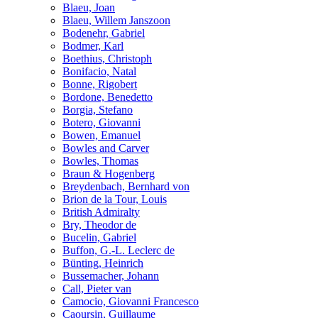
Blaeu, Joan
Blaeu, Willem Janszoon
Bodenehr, Gabriel
Bodmer, Karl
Boethius, Christoph
Bonifacio, Natal
Bonne, Rigobert
Bordone, Benedetto
Borgia, Stefano
Botero, Giovanni
Bowen, Emanuel
Bowles and Carver
Bowles, Thomas
Braun & Hogenberg
Breydenbach, Bernhard von
Brion de la Tour, Louis
British Admiralty
Bry, Theodor de
Bucelin, Gabriel
Buffon, G.-L. Leclerc de
Bünting, Heinrich
Bussemacher, Johann
Call, Pieter van
Camocio, Giovanni Francesco
Caoursin, Guillaume