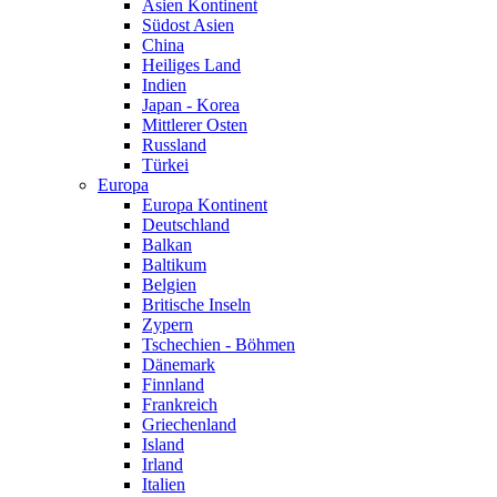
Asien Kontinent
Südost Asien
China
Heiliges Land
Indien
Japan - Korea
Mittlerer Osten
Russland
Türkei
Europa
Europa Kontinent
Deutschland
Balkan
Baltikum
Belgien
Britische Inseln
Zypern
Tschechien - Böhmen
Dänemark
Finnland
Frankreich
Griechenland
Island
Irland
Italien