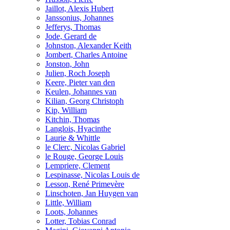
Jaillot, Alexis Hubert
Janssonius, Johannes
Jefferys, Thomas
Jode, Gerard de
Johnston, Alexander Keith
Jombert, Charles Antoine
Jonston, John
Julien, Roch Joseph
Keere, Pieter van den
Keulen, Johannes van
Kilian, Georg Christoph
Kip, William
Kitchin, Thomas
Langlois, Hyacinthe
Laurie & Whittle
le Clerc, Nicolas Gabriel
le Rouge, George Louis
Lempriere, Clement
Lespinasse, Nicolas Louis de
Lesson, René Primevère
Linschoten, Jan Huygen van
Little, William
Loots, Johannes
Lotter, Tobias Conrad