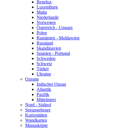
Benelux
Luxemburg
Malta
Niederlande
Norwegen
Österreich - Ungarn
Polen
Rumänien - Moldawien
Russland
Skandinavien
Spanien - Portugal
Schweden
Schweiz
Türkei
Ukraine
Ozeane
Indischer Ozean
Atlantik
Pazifik
Mittelmeer
Nord - Südpol
Seeungeheuer
Kuriositäten
Wandkarten
Manuskripte