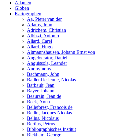
Atlanten
Globen
Kartographen
Aa, Pieter van der
Adams, John
Adrichem, Christian
Albizzi, Antonio
Allard, Carel
Allard, Hugo
Altmannshausen, Johann Ernst von
Angelocrator, Daniel
Anguissola, Leander
Anonymous
Bachmann, John
Bailleul le Jeune, Nicolas
Barbault, Jean
Bayer, Johann
Beaurain, Jean de
Beek, Anna
Belleforest, Francois de
Bellin, Jacques Nicolas
Bellus, Nicolaus
Bertius, Petrus
Bibliographisches Institut
Bickham, George