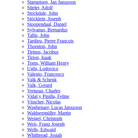
Stampioen, Jan Janszoon
Stieler, Adolf
Stockdale, John
Stöcklein, Joseph
Stoopendaal, Daniel
Sylvanus, Bernardus
Tallis, John
Tardieu, Pierre François
Thornton, John
Tirinus, Jacobus
Tirion, Isaak
Toms, William Henry
Ughi, Lodovico
Valegio, Francesco
Valk & Schenk
Valk, Gerard
Verneau, Charles
Vidal y Pinilla, Felipe
Visscher, Nicolas
Waghenaer, Lucas Janszoon
Waldseemüller, Martin
Weigel, Christoph
Weis, Franz Joseph
Wells, Edward
Whitbread, Josiah