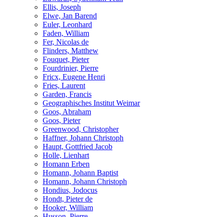
Ellis, Joseph
Elwe, Jan Barend
Euler, Leonhard
Faden, William
Fer, Nicolas de
Flinders, Matthew
Fouquet, Pieter
Fourdrinier, Pierre
Fricx, Eugene Henri
Fries, Laurent
Garden, Francis
Geographisches Institut Weimar
Goos, Abraham
Goos, Pieter
Greenwood, Christopher
Haffner, Johann Christoph
Haupt, Gottfried Jacob
Holle, Lienhart
Homann Erben
Homann, Johann Baptist
Homann, Johann Christoph
Hondius, Jodocus
Hondt, Pieter de
Hooker, William
Husson, Pierre