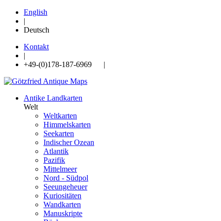
English
|
Deutsch
Kontakt
|
+49-(0)178-187-6969 |
Antike Landkarten
Welt
Weltkarten
Himmelskarten
Seekarten
Indischer Ozean
Atlantik
Pazifik
Mittelmeer
Nord - Südpol
Seeungeheuer
Kuriositäten
Wandkarten
Manuskripte