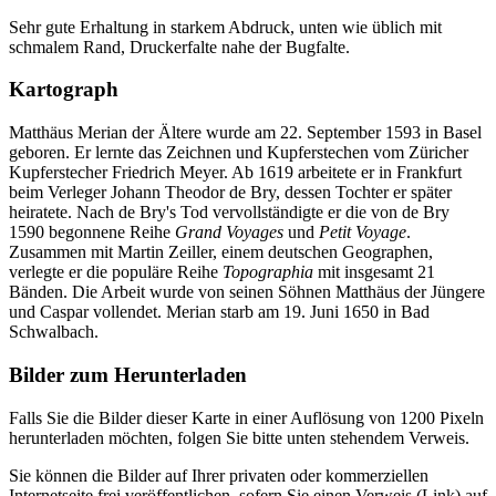
Sehr gute Erhaltung in starkem Abdruck, unten wie üblich mit
schmalem Rand, Druckerfalte nahe der Bugfalte.
Kartograph
Matthäus Merian der Ältere wurde am 22. September 1593 in Basel
geboren. Er lernte das Zeichnen und Kupferstechen vom Züricher
Kupferstecher Friedrich Meyer. Ab 1619 arbeitete er in Frankfurt
beim Verleger Johann Theodor de Bry, dessen Tochter er später
heiratete. Nach de Bry's Tod vervollständigte er die von de Bry
1590 begonnene Reihe
Grand Voyages
und
Petit Voyage
.
Zusammen mit Martin Zeiller, einem deutschen Geographen,
verlegte er die populäre Reihe
Topographia
mit insgesamt 21
Bänden. Die Arbeit wurde von seinen Söhnen Matthäus der Jüngere
und Caspar vollendet. Merian starb am 19. Juni 1650 in Bad
Schwalbach.
Bilder zum Herunterladen
Falls Sie die Bilder dieser Karte in einer Auflösung von 1200 Pixeln
herunterladen möchten, folgen Sie bitte unten stehendem Verweis.
Sie können die Bilder auf Ihrer privaten oder kommerziellen
Internetseite frei veröffentlichen, sofern Sie einen Verweis (Link) auf