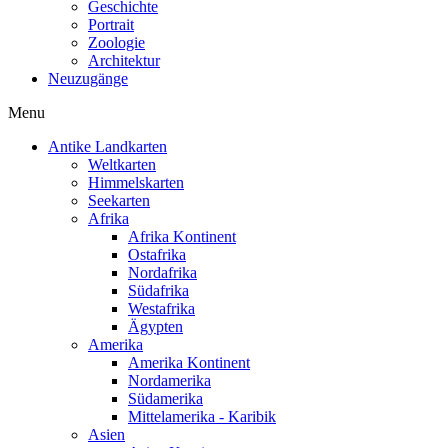
Geschichte
Portrait
Zoologie
Architektur
Neuzugänge
Menu
Antike Landkarten
Weltkarten
Himmelskarten
Seekarten
Afrika
Afrika Kontinent
Ostafrika
Nordafrika
Südafrika
Westafrika
Ägypten
Amerika
Amerika Kontinent
Nordamerika
Südamerika
Mittelamerika - Karibik
Asien