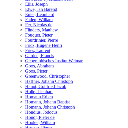
Ellis, Joseph
Elwe, Jan Barend
Euler, Leonhard
Faden, William
Fer, Nicolas de
Flinders, Matthew
Fouquet, Pieter
Fourdrinier, Pierre
Fricx, Eugene Henri
Fries, Laurent
Garden, Francis
Geographisches Institut Weimar
Goos, Abraham
Goos, Pieter
Greenwood, Christopher
Haffner, Johann Christoph
Haupt, Gottfried Jacob
Holle, Lienhart
Homann Erben
Homann, Johann Baptist
Homann, Johann Christoph
Hondius, Jodocus
Hondt, Pieter de
Hooker, William
Husson, Pierre