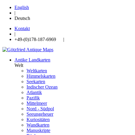
English
|
Deutsch
Kontakt
|
+49-(0)178-187-6969 |
Antike Landkarten
Welt
Weltkarten
Himmelskarten
Seekarten
Indischer Ozean
Atlantik
Pazifik
Mittelmeer
Nord - Südpol
Seeungeheuer
Kuriositäten
Wandkarten
Manuskripte