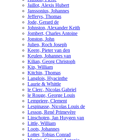
Jaillot, Alexis Hubert
Janssonius, Johannes
Jefferys, Thomas
Jode, Gerard de
Johnston, Alexander Keith
Jombert, Charles Antoine
Jonston, John
Julien, Roch Joseph
Keere, Pieter van den
Keulen, Johannes van
Kilian, Georg Christoph
Kip, William
Kitchin, Thomas
Langlois, Hyacinthe
Laurie & Whittle
le Clerc, Nicolas Gabriel
le Rouge, George Louis
Lempriere, Clement
Lespinasse, Nicolas Louis de
Lesson, René Primevère
Linschoten, Jan Huygen van
Little, William
Loots, Johannes
Lotter, Tobias Conrad