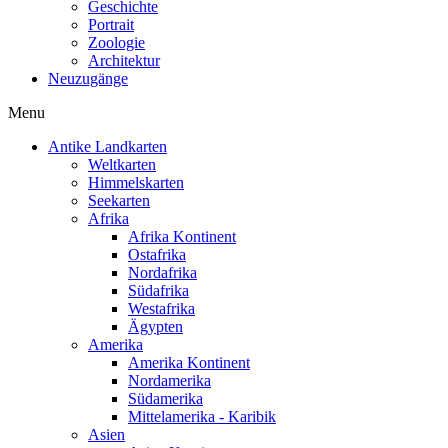
Geschichte
Portrait
Zoologie
Architektur
Neuzugänge
Menu
Antike Landkarten
Weltkarten
Himmelskarten
Seekarten
Afrika
Afrika Kontinent
Ostafrika
Nordafrika
Südafrika
Westafrika
Ägypten
Amerika
Amerika Kontinent
Nordamerika
Südamerika
Mittelamerika - Karibik
Asien