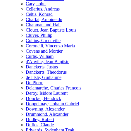
Cary, John
Cellarius, Andreas
Celtis, Konrad
Chaffat, Antoine du
Chapman and Hall
Clouet, Jean Baptiste Louis
Clüver, Phillip
Collins, Greenville
Coronelli, Vincenzo Maria
Covens and Mortier
Curtis, William
d'Anville, Jean Baptiste
Danckerts, Justus
Danckerts, Theodorus
de l'Isle, Guillaume
De Pierre
Delamarche, Charles Francois
Deroy, Isidore Laurent
Doncker, Hendrick
Doppelmayr, Johann Gabriel
Downing, Alexander
Drummond, Alexander
Dudley, Robert
Duflos, Claude
Edwards, Sydenham Teak