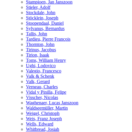
Stampioen, Jan Janszoon
Stieler, Adolf
Stockdale, John
Stöcklein, Joseph
Stoopendaal, Daniel
Sylvanus, Bernardus
Tallis, John
Tardieu, Pierre François
Thornton, John
Tirinus, Jacobus
Tirion, Isaak
Toms, William Henry
Ughi, Lodovico
Valegio, Francesco
Valk & Schenk
Valk, Gerard
Verneau, Charles
Vidal y Pinilla, Felipe
Visscher, Nicolas
Waghenaer, Lucas Janszoon
Waldseemüller, Martin
Weigel, Christoph
Weis, Franz Joseph
Wells, Edward
Whitbread, Josiah