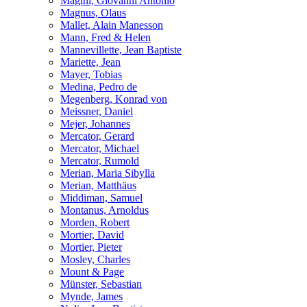
Magini, Giovanni Antonio
Magnus, Olaus
Mallet, Alain Manesson
Mann, Fred & Helen
Mannevillette, Jean Baptiste
Mariette, Jean
Mayer, Tobias
Medina, Pedro de
Megenberg, Konrad von
Meissner, Daniel
Mejer, Johannes
Mercator, Gerard
Mercator, Michael
Mercator, Rumold
Merian, Maria Sibylla
Merian, Matthäus
Middiman, Samuel
Montanus, Arnoldus
Morden, Robert
Mortier, David
Mortier, Pieter
Mosley, Charles
Mount & Page
Münster, Sebastian
Mynde, James