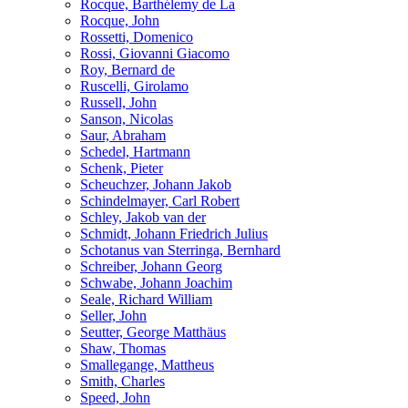
Rocque, Barthélemy de La
Rocque, John
Rossetti, Domenico
Rossi, Giovanni Giacomo
Roy, Bernard de
Ruscelli, Girolamo
Russell, John
Sanson, Nicolas
Saur, Abraham
Schedel, Hartmann
Schenk, Pieter
Scheuchzer, Johann Jakob
Schindelmayer, Carl Robert
Schley, Jakob van der
Schmidt, Johann Friedrich Julius
Schotanus van Sterringa, Bernhard
Schreiber, Johann Georg
Schwabe, Johann Joachim
Seale, Richard William
Seller, John
Seutter, George Matthäus
Shaw, Thomas
Smallegange, Mattheus
Smith, Charles
Speed, John