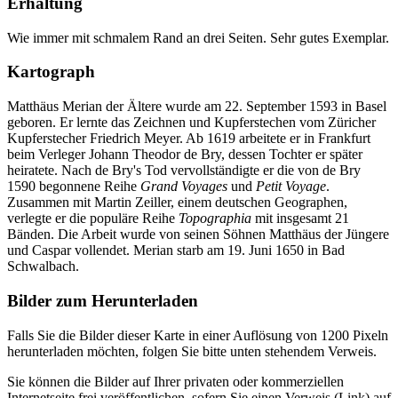
Erhaltung
Wie immer mit schmalem Rand an drei Seiten. Sehr gutes Exemplar.
Kartograph
Matthäus Merian der Ältere wurde am 22. September 1593 in Basel
geboren. Er lernte das Zeichnen und Kupferstechen vom Züricher
Kupferstecher Friedrich Meyer. Ab 1619 arbeitete er in Frankfurt
beim Verleger Johann Theodor de Bry, dessen Tochter er später
heiratete. Nach de Bry's Tod vervollständigte er die von de Bry
1590 begonnene Reihe
Grand Voyages
und
Petit Voyage
.
Zusammen mit Martin Zeiller, einem deutschen Geographen,
verlegte er die populäre Reihe
Topographia
mit insgesamt 21
Bänden. Die Arbeit wurde von seinen Söhnen Matthäus der Jüngere
und Caspar vollendet. Merian starb am 19. Juni 1650 in Bad
Schwalbach.
Bilder zum Herunterladen
Falls Sie die Bilder dieser Karte in einer Auflösung von 1200 Pixeln
herunterladen möchten, folgen Sie bitte unten stehendem Verweis.
Sie können die Bilder auf Ihrer privaten oder kommerziellen
Internetseite frei veröffentlichen, sofern Sie einen Verweis (Link) auf