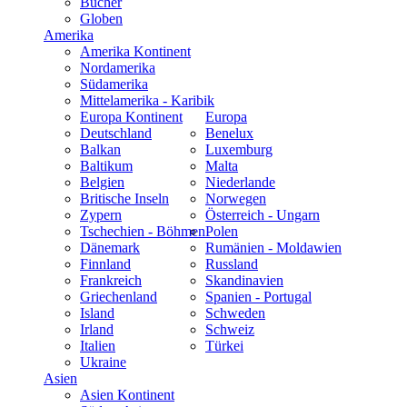
Bücher
Globen
Amerika
Amerika Kontinent
Nordamerika
Südamerika
Mittelamerika - Karibik
Europa Kontinent
Europa
Deutschland
Benelux
Balkan
Luxemburg
Baltikum
Malta
Belgien
Niederlande
Britische Inseln
Norwegen
Zypern
Österreich - Ungarn
Tschechien - Böhmen
Polen
Dänemark
Rumänien - Moldawien
Finnland
Russland
Frankreich
Skandinavien
Griechenland
Spanien - Portugal
Island
Schweden
Irland
Schweiz
Italien
Türkei
Ukraine
Asien
Asien Kontinent