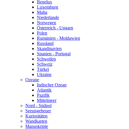
Benelux
Luxemburg
Malta
Niederlande
Norwegen
Österreich - Ungarn
Polen
Rumänien - Moldawien
Russland
Skandinavien
Spanien - Portugal
Schweden
Schweiz
Türkei
Ukraine
Ozeane
Indischer Ozean
Atlantik
Pazifik
Mittelmeer
Nord - Südpol
Seeungeheuer
Kuriositäten
Wandkarten
Manuskripte