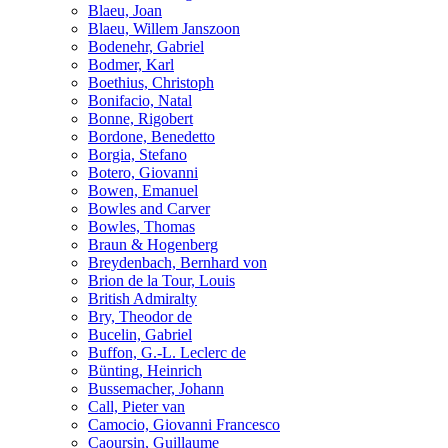
Blaeu, Joan
Blaeu, Willem Janszoon
Bodenehr, Gabriel
Bodmer, Karl
Boethius, Christoph
Bonifacio, Natal
Bonne, Rigobert
Bordone, Benedetto
Borgia, Stefano
Botero, Giovanni
Bowen, Emanuel
Bowles and Carver
Bowles, Thomas
Braun & Hogenberg
Breydenbach, Bernhard von
Brion de la Tour, Louis
British Admiralty
Bry, Theodor de
Bucelin, Gabriel
Buffon, G.-L. Leclerc de
Bünting, Heinrich
Bussemacher, Johann
Call, Pieter van
Camocio, Giovanni Francesco
Caoursin, Guillaume