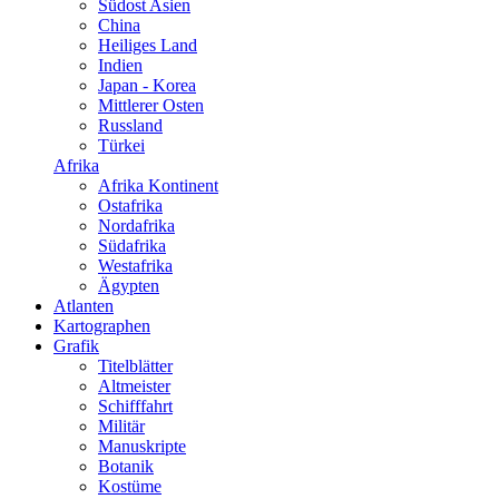
Südost Asien
China
Heiliges Land
Indien
Japan - Korea
Mittlerer Osten
Russland
Türkei
Afrika
Afrika Kontinent
Ostafrika
Nordafrika
Südafrika
Westafrika
Ägypten
Atlanten
Kartographen
Grafik
Titelblätter
Altmeister
Schifffahrt
Militär
Manuskripte
Botanik
Kostüme