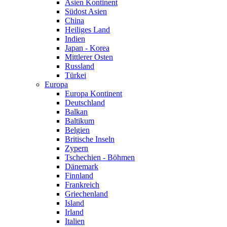
Asien Kontinent
Südost Asien
China
Heiliges Land
Indien
Japan - Korea
Mittlerer Osten
Russland
Türkei
Europa
Europa Kontinent
Deutschland
Balkan
Baltikum
Belgien
Britische Inseln
Zypern
Tschechien - Böhmen
Dänemark
Finnland
Frankreich
Griechenland
Island
Irland
Italien