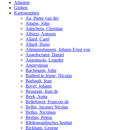
Atlanten
Globen
Kartographen
Aa, Pieter van der
Adams, John
Adrichem, Christian
Albizzi, Antonio
Allard, Carel
Allard, Hugo
Altmannshausen, Johann Ernst von
Angelocrator, Daniel
Anguissola, Leander
Anonymous
Bachmann, John
Bailleul le Jeune, Nicolas
Barbault, Jean
Bayer, Johann
Beaurain, Jean de
Beek, Anna
Belleforest, Francois de
Bellin, Jacques Nicolas
Bellus, Nicolaus
Bertius, Petrus
Bibliographisches Institut
Bickham, George