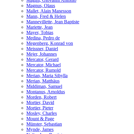
Magini, Giovanni Antonio
Magnus, Olaus
Mallet, Alain Manesson
Mann, Fred & Helen
Mannevillette, Jean Baptiste
Mariette, Jean
Mayer, Tobias
Medina, Pedro de
Megenberg, Konrad von
Meissner, Daniel
Mejer, Johannes
Mercator, Gerard
Mercator, Michael
Mercator, Rumold
Merian, Maria Sibylla
Merian, Matthäus
Middiman, Samuel
Montanus, Arnoldus
Morden, Robert
Mortier, David
Mortier, Pieter
Mosley, Charles
Mount & Page
Münster, Sebastian
Mynde, James