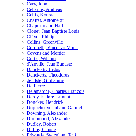
Cary, John
Cellarius, Andreas
Celtis, Konrad
Chaffat, Antoine du
Chapman and Hall
Clouet, Jean Baptiste Louis
Clüver, Phillip
Collins, Greenville
Coronelli, Vincenzo Maria
Covens and Mortier
Curtis, William
d'Anville, Jean Baptiste
Danckerts, Justus
Danckerts, Theodorus
de l'Isle, Guillaume
De Pierre
Delamarche, Charles Francois
Deroy, Isidore Laurent
Doncker, Hendrick
Doppelmayr, Johann Gabriel
Downing, Alexander
Drummond, Alexander
Dudley, Robert
Duflos, Claude
Edwards, Sydenham Teak