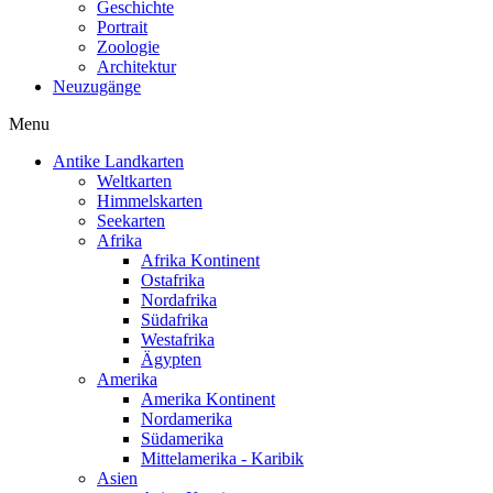
Geschichte
Portrait
Zoologie
Architektur
Neuzugänge
Menu
Antike Landkarten
Weltkarten
Himmelskarten
Seekarten
Afrika
Afrika Kontinent
Ostafrika
Nordafrika
Südafrika
Westafrika
Ägypten
Amerika
Amerika Kontinent
Nordamerika
Südamerika
Mittelamerika - Karibik
Asien