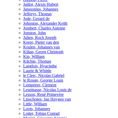
Jaillot, Alexis Hubert
Janssonius, Johannes
Jefferys, Thomas
Jode, Gerard de
Johnston, Alexander Keith
Jombert, Charles Antoine
Jonston, John
Julien, Roch Joseph
Keere, Pieter van den
Keulen, Johannes van
Kilian, Georg Christoph
Kip, William
Kitchin, Thomas
Langlois, Hyacinthe
Laurie & Whittle
le Clerc, Nicolas Gabriel
le Rouge, George Louis
Lempriere, Clement
Lespinasse, Nicolas Louis de
Lesson, René Primevère
Linschoten, Jan Huygen van
Little, William
Loots, Johannes
Lotter, Tobias Conrad