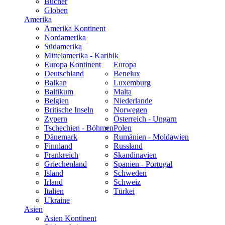
Bücher
Globen
Amerika
Amerika Kontinent
Nordamerika
Südamerika
Mittelamerika - Karibik
Europa Kontinent
Europa
Deutschland
Benelux
Balkan
Luxemburg
Baltikum
Malta
Belgien
Niederlande
Britische Inseln
Norwegen
Zypern
Österreich - Ungarn
Tschechien - Böhmen
Polen
Dänemark
Rumänien - Moldawien
Finnland
Russland
Frankreich
Skandinavien
Griechenland
Spanien - Portugal
Island
Schweden
Irland
Schweiz
Italien
Türkei
Ukraine
Asien
Asien Kontinent