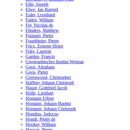
Ellis, Joseph
Elwe, Jan Barend
Euler, Leonhard
Faden, William
Fer, Nicolas de
Flinders, Matthew
Fouquet, Pieter
Fourdrinier, Pierre
Fricx, Eugene Henri
Fries, Laurent
Garden, Francis
Geographisches Institut Weimar
Goos, Abraham
Goos, Pieter
Greenwood, Christopher
Haffner, Johann Christoph
Haupt, Gottfried Jacob
Holle, Lienhart
Homann Erben
Homann, Johann Baptist
Homann, Johann Christoph
Hondius, Jodocus
Hondt, Pieter de
Hooker, William
Husson, Pierre