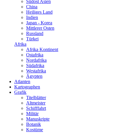
Südost Asien
China
Heiliges Land
Indien
Japan - Korea
Mittlerer Osten
Russland
Türkei
Afrika
Afrika Kontinent
Ostafrika
Nordafrika
Südafrika
Westafrika
Ägypten
Atlanten
Kartographen
Grafik
Titelblätter
Altmeister
Schifffahrt
Militär
Manuskripte
Botanik
Kostüme