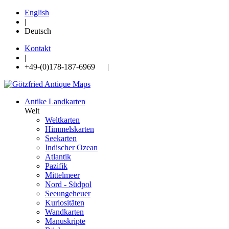
English
|
Deutsch
Kontakt
|
+49-(0)178-187-6969 |
Antike Landkarten
Welt
Weltkarten
Himmelskarten
Seekarten
Indischer Ozean
Atlantik
Pazifik
Mittelmeer
Nord - Südpol
Seeungeheuer
Kuriositäten
Wandkarten
Manuskripte