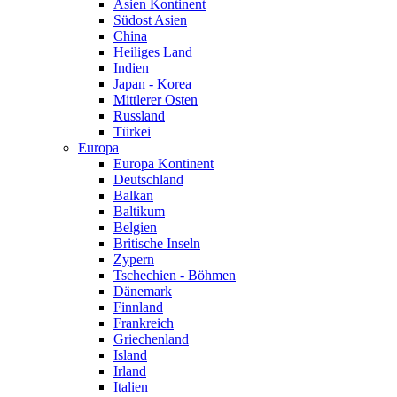
Asien Kontinent
Südost Asien
China
Heiliges Land
Indien
Japan - Korea
Mittlerer Osten
Russland
Türkei
Europa
Europa Kontinent
Deutschland
Balkan
Baltikum
Belgien
Britische Inseln
Zypern
Tschechien - Böhmen
Dänemark
Finnland
Frankreich
Griechenland
Island
Irland
Italien