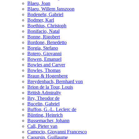
Blaeu, Joan
Blaeu, Willem Janszoon
Bodenehr, Gabriel
Bodmer, Karl
Boethius, Christoph
Bonifacio, Natal
Bonne, Rigobert
Bordone, Benedetto
Borgia, Stefano
Botero, Giovanni
Bowen, Emanuel
Bowles and Carver
Bowles, Thomas
Braun & Hogenberg
Breydenbach, Bernhard von
Brion de la Tour, Louis
British Admiralty
Bry, Theodor de
Bucelin, Gabriel
Buffon, G.-L. Leclerc de
Bünting, Heinrich
Bussemacher, Johann
Call, Pieter van
Camocio, Giovanni Francesco
Caoursin, Guillaume