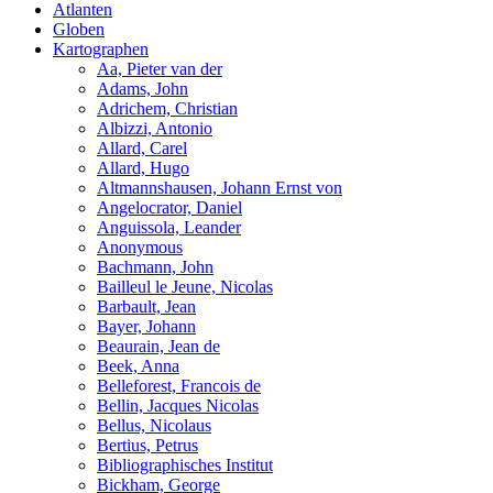
Atlanten
Globen
Kartographen
Aa, Pieter van der
Adams, John
Adrichem, Christian
Albizzi, Antonio
Allard, Carel
Allard, Hugo
Altmannshausen, Johann Ernst von
Angelocrator, Daniel
Anguissola, Leander
Anonymous
Bachmann, John
Bailleul le Jeune, Nicolas
Barbault, Jean
Bayer, Johann
Beaurain, Jean de
Beek, Anna
Belleforest, Francois de
Bellin, Jacques Nicolas
Bellus, Nicolaus
Bertius, Petrus
Bibliographisches Institut
Bickham, George