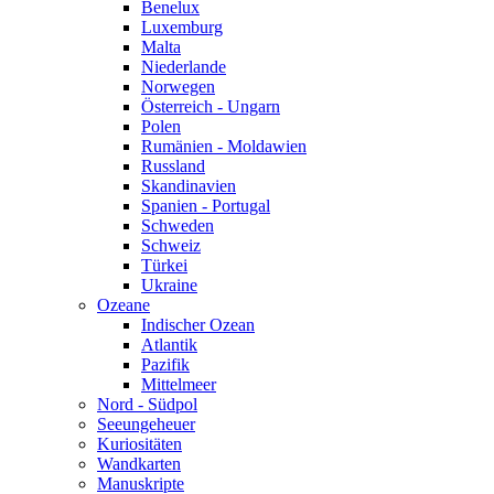
Benelux
Luxemburg
Malta
Niederlande
Norwegen
Österreich - Ungarn
Polen
Rumänien - Moldawien
Russland
Skandinavien
Spanien - Portugal
Schweden
Schweiz
Türkei
Ukraine
Ozeane
Indischer Ozean
Atlantik
Pazifik
Mittelmeer
Nord - Südpol
Seeungeheuer
Kuriositäten
Wandkarten
Manuskripte