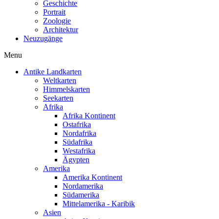
Geschichte
Portrait
Zoologie
Architektur
Neuzugänge
Menu
Antike Landkarten
Weltkarten
Himmelskarten
Seekarten
Afrika
Afrika Kontinent
Ostafrika
Nordafrika
Südafrika
Westafrika
Ägypten
Amerika
Amerika Kontinent
Nordamerika
Südamerika
Mittelamerika - Karibik
Asien