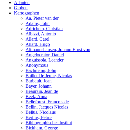
Atlanten
Globen
Kartographen
Aa, Pieter van der
Adams, John
Adrichem, Christian
Albizzi, Antonio
Allard, Carel
Allard, Hugo
Altmannshausen, Johann Ernst von
Angelocrator, Daniel
Anguissola, Leander
Anonymous
Bachmann, John
Bailleul le Jeune, Nicolas
Barbault, Jean
Bayer, Johann
Beaurain, Jean de
Beek, Anna
Belleforest, Francois de
Bellin, Jacques Nicolas
Bellus, Nicolaus
Bertius, Petrus
Bibliographisches Institut
Bickham, George