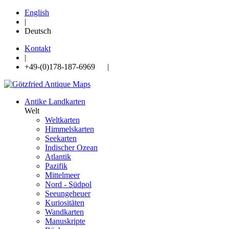
English
|
Deutsch
Kontakt
|
+49-(0)178-187-6969 |
Antike Landkarten
Welt
Weltkarten
Himmelskarten
Seekarten
Indischer Ozean
Atlantik
Pazifik
Mittelmeer
Nord - Südpol
Seeungeheuer
Kuriositäten
Wandkarten
Manuskripte