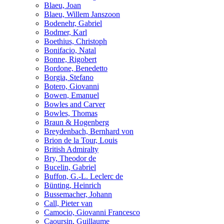
Blaeu, Joan
Blaeu, Willem Janszoon
Bodenehr, Gabriel
Bodmer, Karl
Boethius, Christoph
Bonifacio, Natal
Bonne, Rigobert
Bordone, Benedetto
Borgia, Stefano
Botero, Giovanni
Bowen, Emanuel
Bowles and Carver
Bowles, Thomas
Braun & Hogenberg
Breydenbach, Bernhard von
Brion de la Tour, Louis
British Admiralty
Bry, Theodor de
Bucelin, Gabriel
Buffon, G.-L. Leclerc de
Bünting, Heinrich
Bussemacher, Johann
Call, Pieter van
Camocio, Giovanni Francesco
Caoursin, Guillaume