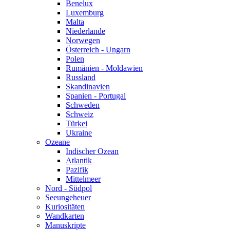
Benelux
Luxemburg
Malta
Niederlande
Norwegen
Österreich - Ungarn
Polen
Rumänien - Moldawien
Russland
Skandinavien
Spanien - Portugal
Schweden
Schweiz
Türkei
Ukraine
Ozeane
Indischer Ozean
Atlantik
Pazifik
Mittelmeer
Nord - Südpol
Seeungeheuer
Kuriositäten
Wandkarten
Manuskripte