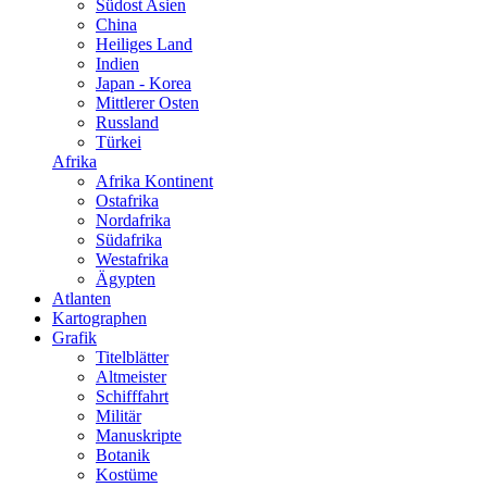
Südost Asien
China
Heiliges Land
Indien
Japan - Korea
Mittlerer Osten
Russland
Türkei
Afrika
Afrika Kontinent
Ostafrika
Nordafrika
Südafrika
Westafrika
Ägypten
Atlanten
Kartographen
Grafik
Titelblätter
Altmeister
Schifffahrt
Militär
Manuskripte
Botanik
Kostüme