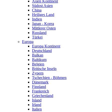
Asien Kontinent
Südost Asien
China
Heiliges Land
Indien
Japan - Korea
Mittlerer Osten
Russland
Türkei
Europa
Europa Kontinent
Deutschland
Balkan
Baltikum
Belgien
Britische Inseln
Zypern
Tschechien - Böhmen
Dänemark
Finnland
Frankreich
Griechenland
Island
Irland
Italien