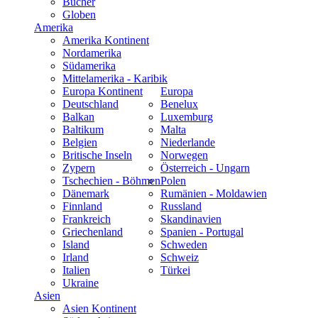
Bücher
Globen
Amerika
Amerika Kontinent
Nordamerika
Südamerika
Mittelamerika - Karibik
Europa Kontinent
Europa
Deutschland
Benelux
Balkan
Luxemburg
Baltikum
Malta
Belgien
Niederlande
Britische Inseln
Norwegen
Zypern
Österreich - Ungarn
Tschechien - Böhmen
Polen
Dänemark
Rumänien - Moldawien
Finnland
Russland
Frankreich
Skandinavien
Griechenland
Spanien - Portugal
Island
Schweden
Irland
Schweiz
Italien
Türkei
Ukraine
Asien
Asien Kontinent