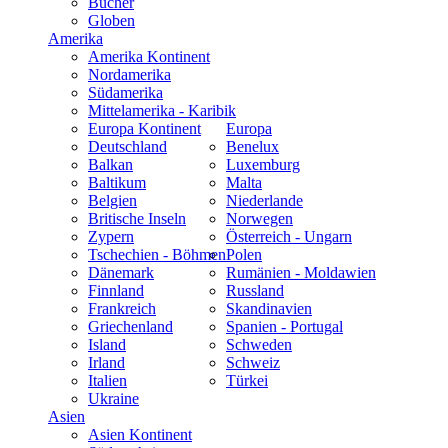
Bücher
Globen
Amerika
Amerika Kontinent
Nordamerika
Südamerika
Mittelamerika - Karibik
Europa Kontinent
Europa
Deutschland
Benelux
Balkan
Luxemburg
Baltikum
Malta
Belgien
Niederlande
Britische Inseln
Norwegen
Zypern
Österreich - Ungarn
Tschechien - Böhmen
Polen
Dänemark
Rumänien - Moldawien
Finnland
Russland
Frankreich
Skandinavien
Griechenland
Spanien - Portugal
Island
Schweden
Irland
Schweiz
Italien
Türkei
Ukraine
Asien
Asien Kontinent