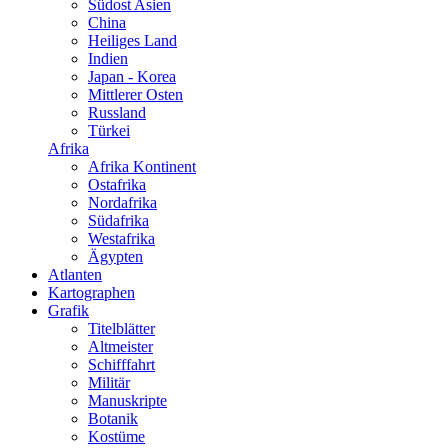
Südost Asien
China
Heiliges Land
Indien
Japan - Korea
Mittlerer Osten
Russland
Türkei
Afrika
Afrika Kontinent
Ostafrika
Nordafrika
Südafrika
Westafrika
Ägypten
Atlanten
Kartographen
Grafik
Titelblätter
Altmeister
Schifffahrt
Militär
Manuskripte
Botanik
Kostüme