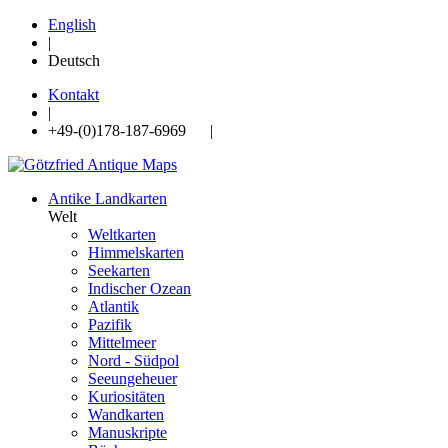
English
|
Deutsch
Kontakt
|
+49-(0)178-187-6969 |
Antike Landkarten
Welt
Weltkarten
Himmelskarten
Seekarten
Indischer Ozean
Atlantik
Pazifik
Mittelmeer
Nord - Südpol
Seeungeheuer
Kuriositäten
Wandkarten
Manuskripte