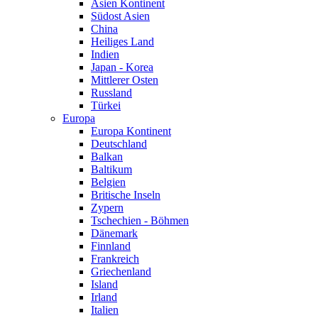
Asien Kontinent
Südost Asien
China
Heiliges Land
Indien
Japan - Korea
Mittlerer Osten
Russland
Türkei
Europa
Europa Kontinent
Deutschland
Balkan
Baltikum
Belgien
Britische Inseln
Zypern
Tschechien - Böhmen
Dänemark
Finnland
Frankreich
Griechenland
Island
Irland
Italien