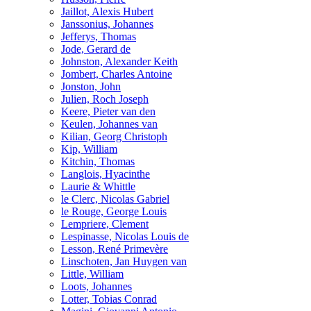
Jaillot, Alexis Hubert
Janssonius, Johannes
Jefferys, Thomas
Jode, Gerard de
Johnston, Alexander Keith
Jombert, Charles Antoine
Jonston, John
Julien, Roch Joseph
Keere, Pieter van den
Keulen, Johannes van
Kilian, Georg Christoph
Kip, William
Kitchin, Thomas
Langlois, Hyacinthe
Laurie & Whittle
le Clerc, Nicolas Gabriel
le Rouge, George Louis
Lempriere, Clement
Lespinasse, Nicolas Louis de
Lesson, René Primevère
Linschoten, Jan Huygen van
Little, William
Loots, Johannes
Lotter, Tobias Conrad