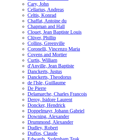
Cary, John
Cellarius, Andreas
Celtis, Konrad
Chaffat, Antoine du
Chapman and Hall
Clouet, Jean Baptiste Louis
Clüver, Phillip
Collins, Greenville
Coronelli, Vincenzo Maria
Covens and Mortier
Curtis, William
d'Anville, Jean Baptiste
Danckerts, Justus
Danckerts, Theodorus
de l'Isle, Guillaume
De Pierre
Delamarche, Charles Francois
Deroy, Isidore Laurent
Doncker, Hendrick
Doppelmayr, Johann Gabriel
Downing, Alexander
Drummond, Alexander
Dudley, Robert
Duflos, Claude
Edwards, Sydenham Teak