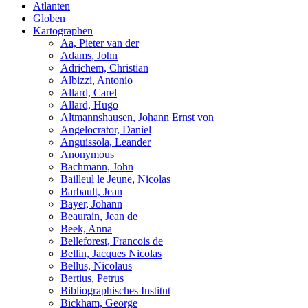
Atlanten
Globen
Kartographen
Aa, Pieter van der
Adams, John
Adrichem, Christian
Albizzi, Antonio
Allard, Carel
Allard, Hugo
Altmannshausen, Johann Ernst von
Angelocrator, Daniel
Anguissola, Leander
Anonymous
Bachmann, John
Bailleul le Jeune, Nicolas
Barbault, Jean
Bayer, Johann
Beaurain, Jean de
Beek, Anna
Belleforest, Francois de
Bellin, Jacques Nicolas
Bellus, Nicolaus
Bertius, Petrus
Bibliographisches Institut
Bickham, George