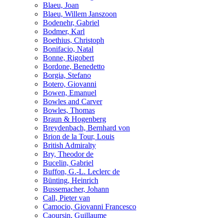
Blaeu, Joan
Blaeu, Willem Janszoon
Bodenehr, Gabriel
Bodmer, Karl
Boethius, Christoph
Bonifacio, Natal
Bonne, Rigobert
Bordone, Benedetto
Borgia, Stefano
Botero, Giovanni
Bowen, Emanuel
Bowles and Carver
Bowles, Thomas
Braun & Hogenberg
Breydenbach, Bernhard von
Brion de la Tour, Louis
British Admiralty
Bry, Theodor de
Bucelin, Gabriel
Buffon, G.-L. Leclerc de
Bünting, Heinrich
Bussemacher, Johann
Call, Pieter van
Camocio, Giovanni Francesco
Caoursin, Guillaume