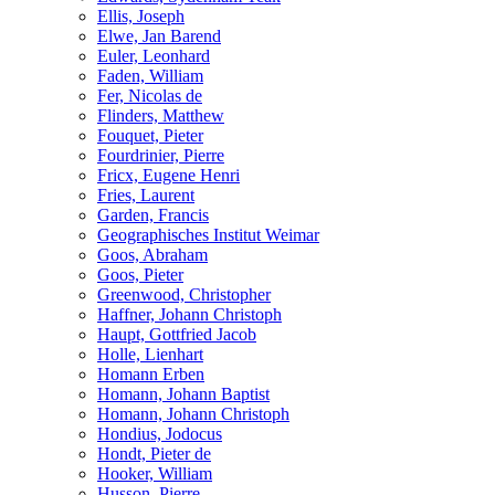
Ellis, Joseph
Elwe, Jan Barend
Euler, Leonhard
Faden, William
Fer, Nicolas de
Flinders, Matthew
Fouquet, Pieter
Fourdrinier, Pierre
Fricx, Eugene Henri
Fries, Laurent
Garden, Francis
Geographisches Institut Weimar
Goos, Abraham
Goos, Pieter
Greenwood, Christopher
Haffner, Johann Christoph
Haupt, Gottfried Jacob
Holle, Lienhart
Homann Erben
Homann, Johann Baptist
Homann, Johann Christoph
Hondius, Jodocus
Hondt, Pieter de
Hooker, William
Husson, Pierre