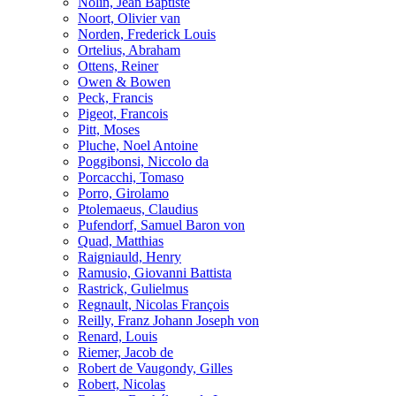
Nolin, Jean Baptiste
Noort, Olivier van
Norden, Frederick Louis
Ortelius, Abraham
Ottens, Reiner
Owen & Bowen
Peck, Francis
Pigeot, Francois
Pitt, Moses
Pluche, Noel Antoine
Poggibonsi, Niccolo da
Porcacchi, Tomaso
Porro, Girolamo
Ptolemaeus, Claudius
Pufendorf, Samuel Baron von
Quad, Matthias
Raigniauld, Henry
Ramusio, Giovanni Battista
Rastrick, Gulielmus
Regnault, Nicolas François
Reilly, Franz Johann Joseph von
Renard, Louis
Riemer, Jacob de
Robert de Vaugondy, Gilles
Robert, Nicolas