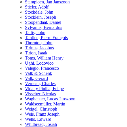
Stampioen, Jan Janszoon
Stieler, Adolf
Stockdale, John
Stöcklein, Joseph
Stoopendaal, Daniel
Sylvanus, Bernardus
Tallis, John
Tardieu, Pierre François
Thornton, John
Tirinus, Jacobus
Tirion, Isaak
Toms, William Henry
Ughi, Lodovico
Valegio, Francesco
Valk & Schenk
Valk, Gerard
Verneau, Charles
Vidal y Pinilla, Felipe
Visscher, Nicolas
Waghenaer, Lucas Janszoon
Waldseemüller, Martin
Weigel, Christoph
Weis, Franz Joseph
Wells, Edward
Whitbread, Josiah