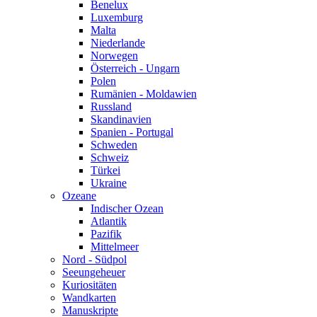
Benelux
Luxemburg
Malta
Niederlande
Norwegen
Österreich - Ungarn
Polen
Rumänien - Moldawien
Russland
Skandinavien
Spanien - Portugal
Schweden
Schweiz
Türkei
Ukraine
Ozeane
Indischer Ozean
Atlantik
Pazifik
Mittelmeer
Nord - Südpol
Seeungeheuer
Kuriositäten
Wandkarten
Manuskripte