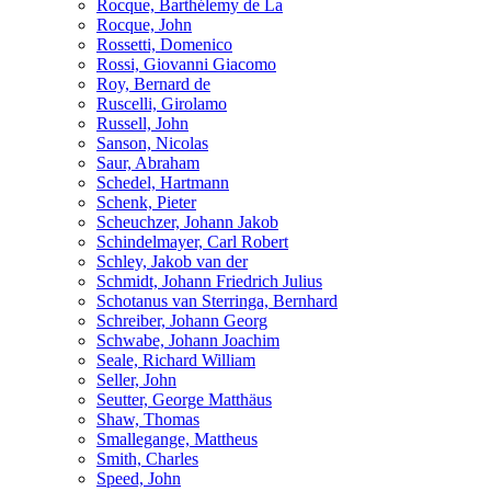
Rocque, Barthélemy de La
Rocque, John
Rossetti, Domenico
Rossi, Giovanni Giacomo
Roy, Bernard de
Ruscelli, Girolamo
Russell, John
Sanson, Nicolas
Saur, Abraham
Schedel, Hartmann
Schenk, Pieter
Scheuchzer, Johann Jakob
Schindelmayer, Carl Robert
Schley, Jakob van der
Schmidt, Johann Friedrich Julius
Schotanus van Sterringa, Bernhard
Schreiber, Johann Georg
Schwabe, Johann Joachim
Seale, Richard William
Seller, John
Seutter, George Matthäus
Shaw, Thomas
Smallegange, Mattheus
Smith, Charles
Speed, John