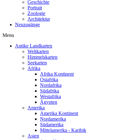
Geschichte
Portrait
Zoologie
Architektur
Neuzugänge
Menu
Antike Landkarten
Weltkarten
Himmelskarten
Seekarten
Afrika
Afrika Kontinent
Ostafrika
Nordafrika
Südafrika
Westafrika
Ägypten
Amerika
Amerika Kontinent
Nordamerika
Südamerika
Mittelamerika - Karibik
Asien