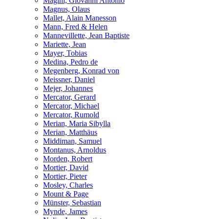
Magini, Giovanni Antonio
Magnus, Olaus
Mallet, Alain Manesson
Mann, Fred & Helen
Mannevillette, Jean Baptiste
Mariette, Jean
Mayer, Tobias
Medina, Pedro de
Megenberg, Konrad von
Meissner, Daniel
Mejer, Johannes
Mercator, Gerard
Mercator, Michael
Mercator, Rumold
Merian, Maria Sibylla
Merian, Matthäus
Middiman, Samuel
Montanus, Arnoldus
Morden, Robert
Mortier, David
Mortier, Pieter
Mosley, Charles
Mount & Page
Münster, Sebastian
Mynde, James