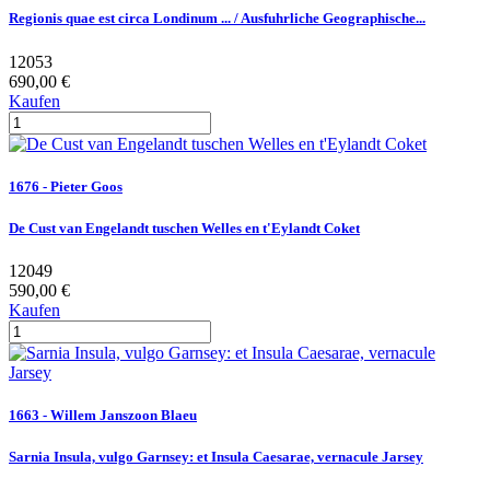
Regionis quae est circa Londinum ... / Ausfuhrliche Geographische...
12053
690,00 €
Kaufen
1676 - Pieter Goos
De Cust van Engelandt tuschen Welles en t'Eylandt Coket
12049
590,00 €
Kaufen
1663 - Willem Janszoon Blaeu
Sarnia Insula, vulgo Garnsey: et Insula Caesarae, vernacule Jarsey