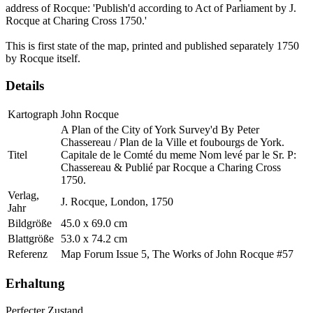
address of Rocque: 'Publish'd according to Act of Parliament by J.
Rocque at Charing Cross 1750.'
This is first state of the map, printed and published separately 1750
by Rocque itself.
Details
Kartograph
John Rocque
A Plan of the City of York Survey'd By Peter
Chassereau / Plan de la Ville et foubourgs de York.
Titel
Capitale de le Comté du meme Nom levé par le Sr. P:
Chassereau & Publié par Rocque a Charing Cross
1750.
Verlag,
J. Rocque, London, 1750
Jahr
Bildgröße
45.0 x 69.0 cm
Blattgröße
53.0 x 74.2 cm
Referenz
Map Forum Issue 5, The Works of John Rocque #57
Erhaltung
Perfecter Zustand.