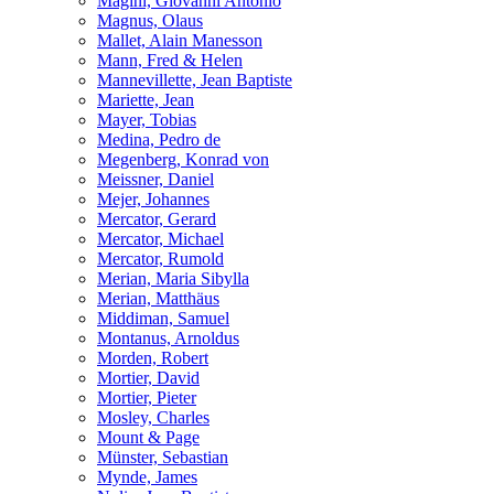
Magini, Giovanni Antonio
Magnus, Olaus
Mallet, Alain Manesson
Mann, Fred & Helen
Mannevillette, Jean Baptiste
Mariette, Jean
Mayer, Tobias
Medina, Pedro de
Megenberg, Konrad von
Meissner, Daniel
Mejer, Johannes
Mercator, Gerard
Mercator, Michael
Mercator, Rumold
Merian, Maria Sibylla
Merian, Matthäus
Middiman, Samuel
Montanus, Arnoldus
Morden, Robert
Mortier, David
Mortier, Pieter
Mosley, Charles
Mount & Page
Münster, Sebastian
Mynde, James