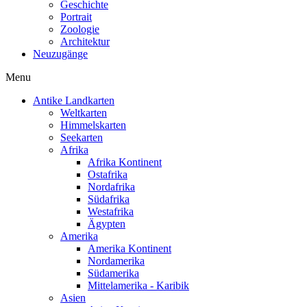
Geschichte
Portrait
Zoologie
Architektur
Neuzugänge
Menu
Antike Landkarten
Weltkarten
Himmelskarten
Seekarten
Afrika
Afrika Kontinent
Ostafrika
Nordafrika
Südafrika
Westafrika
Ägypten
Amerika
Amerika Kontinent
Nordamerika
Südamerika
Mittelamerika - Karibik
Asien