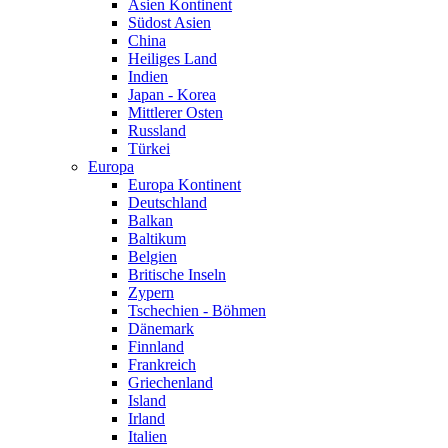
Asien Kontinent
Südost Asien
China
Heiliges Land
Indien
Japan - Korea
Mittlerer Osten
Russland
Türkei
Europa
Europa Kontinent
Deutschland
Balkan
Baltikum
Belgien
Britische Inseln
Zypern
Tschechien - Böhmen
Dänemark
Finnland
Frankreich
Griechenland
Island
Irland
Italien