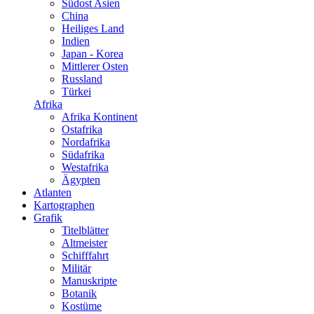
Südost Asien
China
Heiliges Land
Indien
Japan - Korea
Mittlerer Osten
Russland
Türkei
Afrika
Afrika Kontinent
Ostafrika
Nordafrika
Südafrika
Westafrika
Ägypten
Atlanten
Kartographen
Grafik
Titelblätter
Altmeister
Schifffahrt
Militär
Manuskripte
Botanik
Kostüme