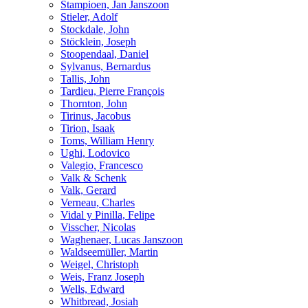
Stampioen, Jan Janszoon
Stieler, Adolf
Stockdale, John
Stöcklein, Joseph
Stoopendaal, Daniel
Sylvanus, Bernardus
Tallis, John
Tardieu, Pierre François
Thornton, John
Tirinus, Jacobus
Tirion, Isaak
Toms, William Henry
Ughi, Lodovico
Valegio, Francesco
Valk & Schenk
Valk, Gerard
Verneau, Charles
Vidal y Pinilla, Felipe
Visscher, Nicolas
Waghenaer, Lucas Janszoon
Waldseemüller, Martin
Weigel, Christoph
Weis, Franz Joseph
Wells, Edward
Whitbread, Josiah