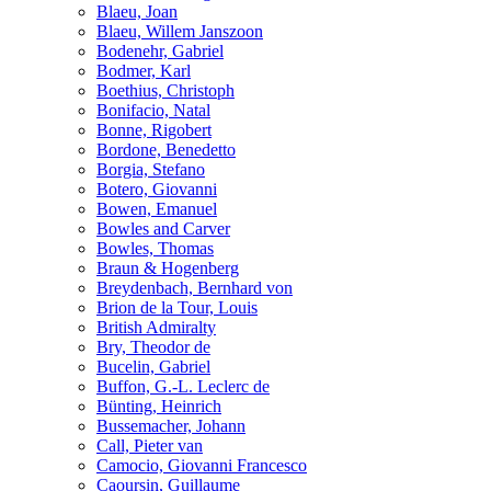
Blaeu, Joan
Blaeu, Willem Janszoon
Bodenehr, Gabriel
Bodmer, Karl
Boethius, Christoph
Bonifacio, Natal
Bonne, Rigobert
Bordone, Benedetto
Borgia, Stefano
Botero, Giovanni
Bowen, Emanuel
Bowles and Carver
Bowles, Thomas
Braun & Hogenberg
Breydenbach, Bernhard von
Brion de la Tour, Louis
British Admiralty
Bry, Theodor de
Bucelin, Gabriel
Buffon, G.-L. Leclerc de
Bünting, Heinrich
Bussemacher, Johann
Call, Pieter van
Camocio, Giovanni Francesco
Caoursin, Guillaume