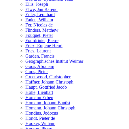
Ellis, Joseph
Elwe, Jan Barend
Euler, Leonhard
Faden, William
Fer, Nicolas de
Flinders, Matthew
Fouquet, Pieter
Fourdrinier, Pierre
Fricx, Eugene Henri
Fries, Laurent
Garden, Francis
Geographisches Institut Weimar
Goos, Abraham
Goos, Pieter
Greenwood, Christopher
Haffner, Johann Christoph
Haupt, Gottfried Jacob
Holle, Lienhart
Homann Erben
Homann, Johann Baptist
Homann, Johann Christoph
Hondius, Jodocus
Hondt, Pieter de
Hooker, William
Husson, Pierre