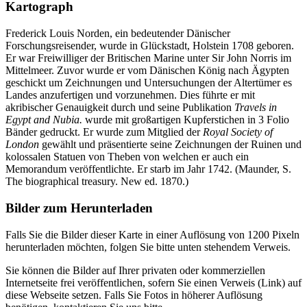
Kartograph
Frederick Louis Norden, ein bedeutender Dänischer
Forschungsreisender, wurde in Glückstadt, Holstein 1708 geboren.
Er war Freiwilliger der Britischen Marine unter Sir John Norris im
Mittelmeer. Zuvor wurde er vom Dänischen König nach Ägypten
geschickt um Zeichnungen und Untersuchungen der Altertümer es
Landes anzufertigen und vorzunehmen. Dies führte er mit
akribischer Genauigkeit durch und seine Publikation
Travels in
Egypt and Nubia.
wurde mit großartigen Kupferstichen in 3 Folio
Bänder gedruckt. Er wurde zum Mitglied der
Royal Society of
London
gewählt und präsentierte seine Zeichnungen der Ruinen und
kolossalen Statuen von Theben von welchen er auch ein
Memorandum veröffentlichte. Er starb im Jahr 1742. (Maunder, S.
The biographical treasury. New ed. 1870.)
Bilder zum Herunterladen
Falls Sie die Bilder dieser Karte in einer Auflösung von 1200 Pixeln
herunterladen möchten, folgen Sie bitte unten stehendem Verweis.
Sie können die Bilder auf Ihrer privaten oder kommerziellen
Internetseite frei veröffentlichen, sofern Sie einen Verweis (Link) auf
diese Webseite setzen. Falls Sie Fotos in höherer Auflösung