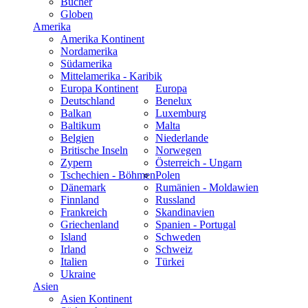
Bücher
Globen
Amerika
Amerika Kontinent
Nordamerika
Südamerika
Mittelamerika - Karibik
Europa Kontinent
Europa
Deutschland
Benelux
Balkan
Luxemburg
Baltikum
Malta
Belgien
Niederlande
Britische Inseln
Norwegen
Zypern
Österreich - Ungarn
Tschechien - Böhmen
Polen
Dänemark
Rumänien - Moldawien
Finnland
Russland
Frankreich
Skandinavien
Griechenland
Spanien - Portugal
Island
Schweden
Irland
Schweiz
Italien
Türkei
Ukraine
Asien
Asien Kontinent