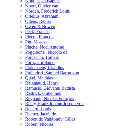
Nolin, Jean Baptiste
Noort, Olivier van
Norden, Frederick Louis
Ortelius, Abraham
Ottens, Reiner
Owen & Bowen
Peck, Francis
Pigeot, Francois
Pitt, Moses
Pluche, Noel Antoine
Poggibonsi, Niccolo da
Porcacchi, Tomaso
Porro, Girolamo
Ptolemaeus, Claudius
Pufendorf, Samuel Baron von
Quad, Matthias
Raigniauld, Henry
Ramusio, Giovanni Battista
Rastrick, Gulielmus
Regnault, Nicolas François
Reilly, Franz Johann Joseph von
Renard, Louis
Riemer, Jacob de
Robert de Vaugondy, Gilles
Robert, Nicolas