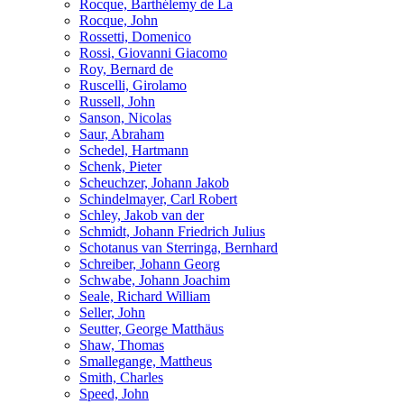
Rocque, Barthélemy de La
Rocque, John
Rossetti, Domenico
Rossi, Giovanni Giacomo
Roy, Bernard de
Ruscelli, Girolamo
Russell, John
Sanson, Nicolas
Saur, Abraham
Schedel, Hartmann
Schenk, Pieter
Scheuchzer, Johann Jakob
Schindelmayer, Carl Robert
Schley, Jakob van der
Schmidt, Johann Friedrich Julius
Schotanus van Sterringa, Bernhard
Schreiber, Johann Georg
Schwabe, Johann Joachim
Seale, Richard William
Seller, John
Seutter, George Matthäus
Shaw, Thomas
Smallegange, Mattheus
Smith, Charles
Speed, John