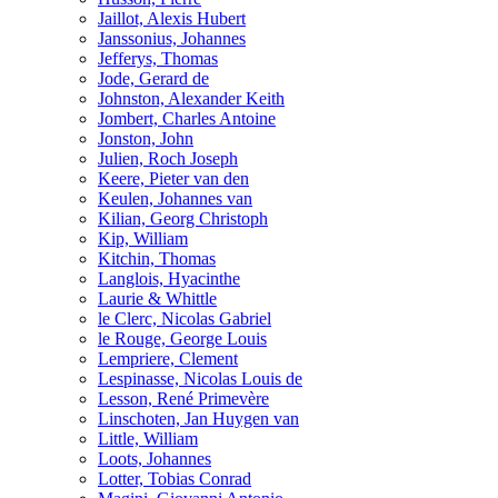
Jaillot, Alexis Hubert
Janssonius, Johannes
Jefferys, Thomas
Jode, Gerard de
Johnston, Alexander Keith
Jombert, Charles Antoine
Jonston, John
Julien, Roch Joseph
Keere, Pieter van den
Keulen, Johannes van
Kilian, Georg Christoph
Kip, William
Kitchin, Thomas
Langlois, Hyacinthe
Laurie & Whittle
le Clerc, Nicolas Gabriel
le Rouge, George Louis
Lempriere, Clement
Lespinasse, Nicolas Louis de
Lesson, René Primevère
Linschoten, Jan Huygen van
Little, William
Loots, Johannes
Lotter, Tobias Conrad