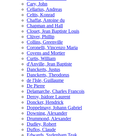
Cary, John
Cellarius, Andreas
Celtis, Konrad
Chaffat, Antoine du
Chapman and Hall
Clouet, Jean Baptiste Louis
Clüver, Phillip
Collins, Greenville
Coronelli, Vincenzo Maria
Covens and Mortier
Curtis, William
d'Anville, Jean Baptiste
Danckerts, Justus
Danckerts, Theodorus
de l'Isle, Guillaume
De Pierre
Delamarche, Charles Francois
Deroy, Isidore Laurent
Doncker, Hendrick
Doppelmayr, Johann Gabriel
Downing, Alexander
Drummond, Alexander
Dudley, Robert
Duflos, Claude
Edwards, Sydenham Teak