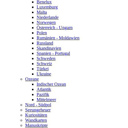
Benelux
Luxemburg
Malta
Niederlande
Norwegen
Österreich - Ungarn
Polen
Rumänien - Moldawien
Russland
Skandinavien
Spanien - Portugal
Schweden
Schweiz
Türkei
Ukraine
Ozeane
Indischer Ozean
Atlantik
Pazifik
Mittelmeer
Nord - Südpol
Seeungeheuer
Kuriositäten
Wandkarten
Manuskripte