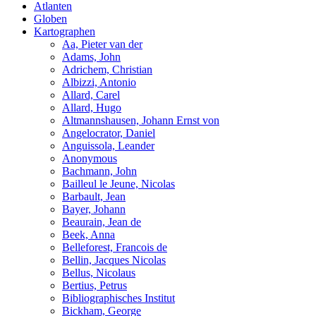
Atlanten
Globen
Kartographen
Aa, Pieter van der
Adams, John
Adrichem, Christian
Albizzi, Antonio
Allard, Carel
Allard, Hugo
Altmannshausen, Johann Ernst von
Angelocrator, Daniel
Anguissola, Leander
Anonymous
Bachmann, John
Bailleul le Jeune, Nicolas
Barbault, Jean
Bayer, Johann
Beaurain, Jean de
Beek, Anna
Belleforest, Francois de
Bellin, Jacques Nicolas
Bellus, Nicolaus
Bertius, Petrus
Bibliographisches Institut
Bickham, George