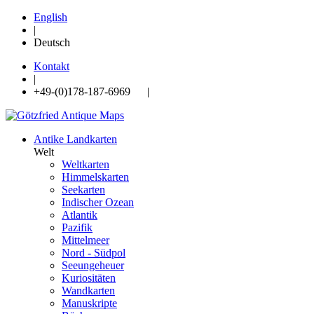
English
|
Deutsch
Kontakt
|
+49-(0)178-187-6969 |
Antike Landkarten
Welt
Weltkarten
Himmelskarten
Seekarten
Indischer Ozean
Atlantik
Pazifik
Mittelmeer
Nord - Südpol
Seeungeheuer
Kuriositäten
Wandkarten
Manuskripte