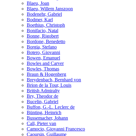
Blaeu, Joan
Blaeu, Willem Janszoon
Bodenehr, Gabriel
Bodmer, Karl
Boethius, Christoph
Bonifacio, Natal
Bonne, Rigobert
Bordone, Benedetto
Borgia, Stefano
Botero, Giovanni
Bowen, Emanuel
Bowles and Carver
Bowles, Thomas
Braun & Hogenberg
Breydenbach, Bernhard von
Brion de la Tour, Louis
British Admiralty
Bry, Theodor de
Bucelin, Gabriel
Buffon, G.-L. Leclerc de
Bünting, Heinrich
Bussemacher, Johann
Call, Pieter van
Camocio, Giovanni Francesco
Caoursin, Guillaume