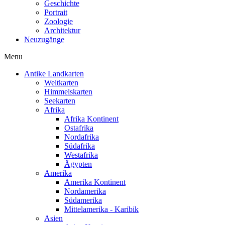
Geschichte
Portrait
Zoologie
Architektur
Neuzugänge
Menu
Antike Landkarten
Weltkarten
Himmelskarten
Seekarten
Afrika
Afrika Kontinent
Ostafrika
Nordafrika
Südafrika
Westafrika
Ägypten
Amerika
Amerika Kontinent
Nordamerika
Südamerika
Mittelamerika - Karibik
Asien