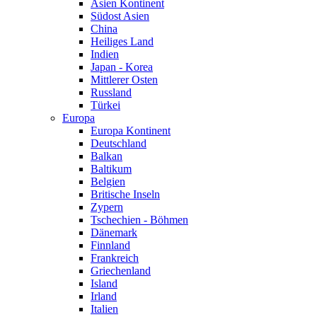
Asien Kontinent
Südost Asien
China
Heiliges Land
Indien
Japan - Korea
Mittlerer Osten
Russland
Türkei
Europa
Europa Kontinent
Deutschland
Balkan
Baltikum
Belgien
Britische Inseln
Zypern
Tschechien - Böhmen
Dänemark
Finnland
Frankreich
Griechenland
Island
Irland
Italien