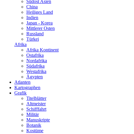
Südost Asien
China
Heiliges Land
Indien
Japan - Korea
Mittlerer Osten
Russland
Türkei
Afrika
Afrika Kontinent
Ostafrika
Nordafrika
Südafrika
Westafrika
Ägypten
Atlanten
Kartographen
Grafik
Titelblätter
Altmeister
Schifffahrt
Militär
Manuskripte
Botanik
Kostüme