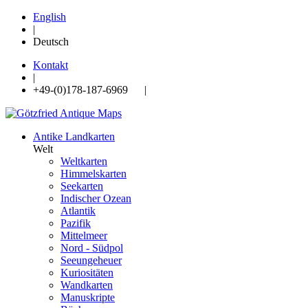
English
|
Deutsch
Kontakt
|
+49-(0)178-187-6969 |
Antike Landkarten
Welt
Weltkarten
Himmelskarten
Seekarten
Indischer Ozean
Atlantik
Pazifik
Mittelmeer
Nord - Südpol
Seeungeheuer
Kuriositäten
Wandkarten
Manuskripte