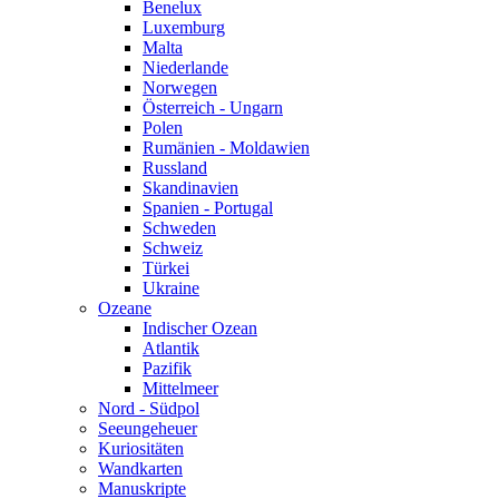
Benelux
Luxemburg
Malta
Niederlande
Norwegen
Österreich - Ungarn
Polen
Rumänien - Moldawien
Russland
Skandinavien
Spanien - Portugal
Schweden
Schweiz
Türkei
Ukraine
Ozeane
Indischer Ozean
Atlantik
Pazifik
Mittelmeer
Nord - Südpol
Seeungeheuer
Kuriositäten
Wandkarten
Manuskripte