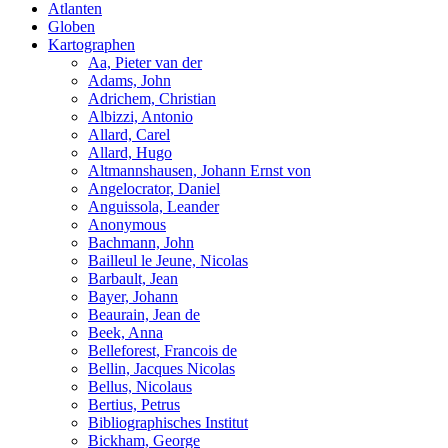
Atlanten
Globen
Kartographen
Aa, Pieter van der
Adams, John
Adrichem, Christian
Albizzi, Antonio
Allard, Carel
Allard, Hugo
Altmannshausen, Johann Ernst von
Angelocrator, Daniel
Anguissola, Leander
Anonymous
Bachmann, John
Bailleul le Jeune, Nicolas
Barbault, Jean
Bayer, Johann
Beaurain, Jean de
Beek, Anna
Belleforest, Francois de
Bellin, Jacques Nicolas
Bellus, Nicolaus
Bertius, Petrus
Bibliographisches Institut
Bickham, George