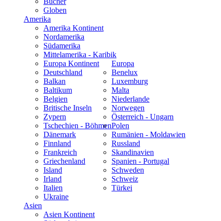
Bücher
Globen
Amerika
Amerika Kontinent
Nordamerika
Südamerika
Mittelamerika - Karibik
Europa Kontinent
Europa
Deutschland
Benelux
Balkan
Luxemburg
Baltikum
Malta
Belgien
Niederlande
Britische Inseln
Norwegen
Zypern
Österreich - Ungarn
Tschechien - Böhmen
Polen
Dänemark
Rumänien - Moldawien
Finnland
Russland
Frankreich
Skandinavien
Griechenland
Spanien - Portugal
Island
Schweden
Irland
Schweiz
Italien
Türkei
Ukraine
Asien
Asien Kontinent