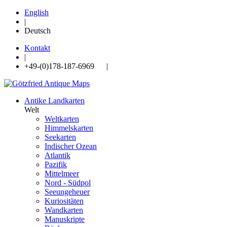
English
|
Deutsch
Kontakt
|
+49-(0)178-187-6969 |
Antike Landkarten
Welt
Weltkarten
Himmelskarten
Seekarten
Indischer Ozean
Atlantik
Pazifik
Mittelmeer
Nord - Südpol
Seeungeheuer
Kuriositäten
Wandkarten
Manuskripte