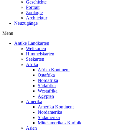
Geschichte
Portrait
Zoologie
Architektur
Neuzugänge
Menu
Antike Landkarten
Weltkarten
Himmelskarten
Seekarten
Afrika
Afrika Kontinent
Ostafrika
Nordafrika
Südafrika
Westafrika
Ägypten
Amerika
Amerika Kontinent
Nordamerika
Südamerika
Mittelamerika - Karibik
Asien