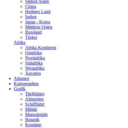
Südost Asien
China
Heiliges Land
Indien
Japan - Korea
Mittlerer Osten
Russland
Türkei
Afrika
Afrika Kontinent
Ostafrika
Nordafrika
Südafrika
Westafrika
Ägypten
Atlanten
Kartographen
Grafik
Titelblätter
Altmeister
Schifffahrt
Militär
Manuskripte
Botanik
Kostüme