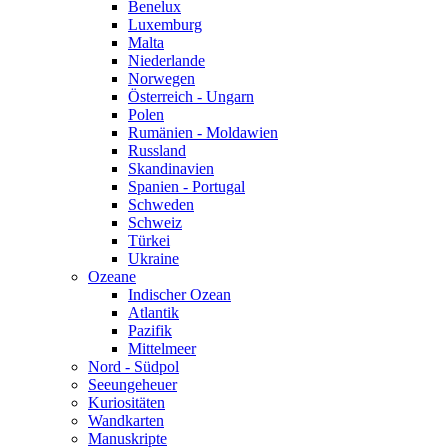
Benelux
Luxemburg
Malta
Niederlande
Norwegen
Österreich - Ungarn
Polen
Rumänien - Moldawien
Russland
Skandinavien
Spanien - Portugal
Schweden
Schweiz
Türkei
Ukraine
Ozeane
Indischer Ozean
Atlantik
Pazifik
Mittelmeer
Nord - Südpol
Seeungeheuer
Kuriositäten
Wandkarten
Manuskripte