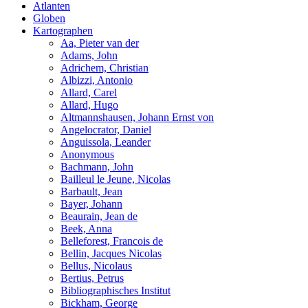
Atlanten
Globen
Kartographen
Aa, Pieter van der
Adams, John
Adrichem, Christian
Albizzi, Antonio
Allard, Carel
Allard, Hugo
Altmannshausen, Johann Ernst von
Angelocrator, Daniel
Anguissola, Leander
Anonymous
Bachmann, John
Bailleul le Jeune, Nicolas
Barbault, Jean
Bayer, Johann
Beaurain, Jean de
Beek, Anna
Belleforest, Francois de
Bellin, Jacques Nicolas
Bellus, Nicolaus
Bertius, Petrus
Bibliographisches Institut
Bickham, George