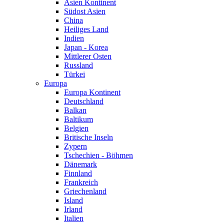
Asien Kontinent
Südost Asien
China
Heiliges Land
Indien
Japan - Korea
Mittlerer Osten
Russland
Türkei
Europa
Europa Kontinent
Deutschland
Balkan
Baltikum
Belgien
Britische Inseln
Zypern
Tschechien - Böhmen
Dänemark
Finnland
Frankreich
Griechenland
Island
Irland
Italien