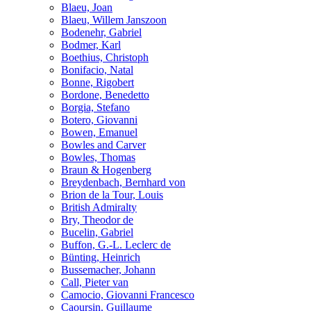
Blaeu, Joan
Blaeu, Willem Janszoon
Bodenehr, Gabriel
Bodmer, Karl
Boethius, Christoph
Bonifacio, Natal
Bonne, Rigobert
Bordone, Benedetto
Borgia, Stefano
Botero, Giovanni
Bowen, Emanuel
Bowles and Carver
Bowles, Thomas
Braun & Hogenberg
Breydenbach, Bernhard von
Brion de la Tour, Louis
British Admiralty
Bry, Theodor de
Bucelin, Gabriel
Buffon, G.-L. Leclerc de
Bünting, Heinrich
Bussemacher, Johann
Call, Pieter van
Camocio, Giovanni Francesco
Caoursin, Guillaume