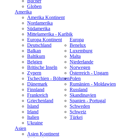
Bücher
Globen
Amerika
Amerika Kontinent
Nordamerika
Südamerika
Mittelamerika - Karibik
Europa Kontinent
Europa
Deutschland
Benelux
Balkan
Luxemburg
Baltikum
Malta
Belgien
Niederlande
Britische Inseln
Norwegen
Zypern
Österreich - Ungarn
Tschechien - Böhmen
Polen
Dänemark
Rumänien - Moldawien
Finnland
Russland
Frankreich
Skandinavien
Griechenland
Spanien - Portugal
Island
Schweden
Irland
Schweiz
Italien
Türkei
Ukraine
Asien
Asien Kontinent